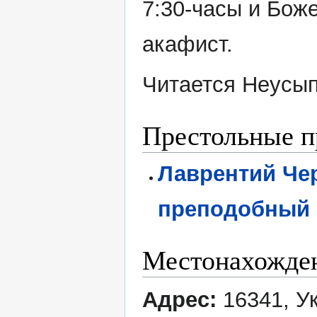
7:30-часы и Бож
акафист.
Читается Неусы
Престольные п
Лаврентий Чер
преподобный
Местонахожде
Адрес:
16341, Ук