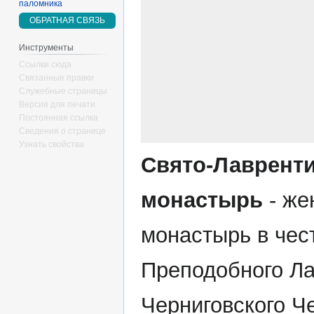
паломника
ОБРАТНАЯ СВЯЗЬ
Инструменты
Ссылки сюда
Связанные правки
Служебные страницы
Версия для печати
Постоянная ссылка
Сведения о странице
Узнать свойства
Свято-Лаврент
монастырь
- же
монастырь в чес
Преподобного Л
Черниговского Ч