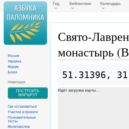
Гид
Библиотеки
Календарь
Свято-Лаврен
монастырь (В
Россия
Украина
Форум
Перейти
Перейти
51.31396, 31
Блоги
к
к
навигации
поиску
Навигация
Идёт загрузка карты…
ПОСТРОИТЬ
МАРШРУТ
Где остановиться
Участие в проекте
Познавательные
тесты
Молитвослов