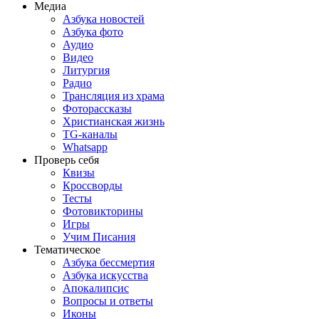
Медиа
Азбука новостей
Азбука фото
Аудио
Видео
Литургия
Радио
Трансляция из храма
Фоторассказы
Христианская жизнь
TG-каналы
Whatsapp
Проверь себя
Квизы
Кроссворды
Тесты
Фотовикторины
Игры
Учим Писания
Тематическое
Азбука бессмертия
Азбука искусства
Апокалипсис
Вопросы и ответы
Иконы