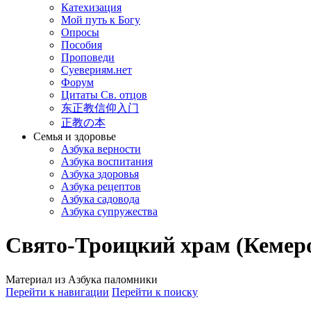
Катехизация
Мой путь к Богу
Опросы
Пособия
Проповеди
Суевериям.нет
Форум
Цитаты Св. отцов
东正教信仰入门
正教の本
Семья и здоровье
Азбука верности
Азбука воспитания
Азбука здоровья
Азбука рецептов
Азбука садовода
Азбука супружества
Свято-Троицкий храм (Кемер
Материал из Азбука паломники
Перейти к навигации
Перейти к поиску