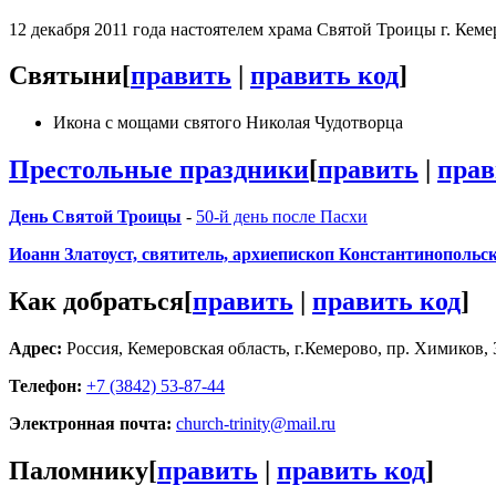
12 декабря 2011 года настоятелем храма Святой Троицы г. Кем
Святыни
[
править
|
править код
]
Икона с мощами святого Николая Чудотворца
Престольные праздники
[
править
|
прав
День Святой Троицы
-
50-й день после Пасхи
Иоанн Златоуст, святитель, архиепископ Константинопольс
Как добраться
[
править
|
править код
]
Адрес:
Россия, Кемеровская область, г.Кемерово, пр. Химиков, 
Телефон:
+7 (3842) 53-87-44
Электронная почта:
church-trinity@mail.ru
Паломнику
[
править
|
править код
]