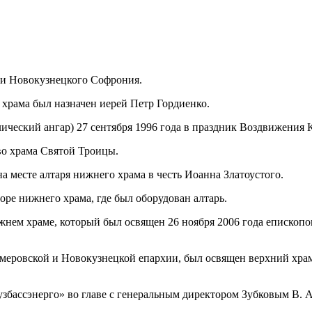
 и Новокузнецкого Софрония.
 храма был назначен иерей Петр Гордиенко.
ческий ангар) 27 сентября 1996 года в праздник Воздвижения К
тво xрама Святой Троицы.
на месте алтаря нижнего храма в честь Иоанна Златоустого.
оре нижнего храма, где был оборудован алтарь.
ижнем храме, который был освящен 26 ноября 2006 года еписко
 Кемеровской и Новокузнецкой епархии, был освящен верхний х
збассэнерго» во главе с генеральным директором Зубковым В. А