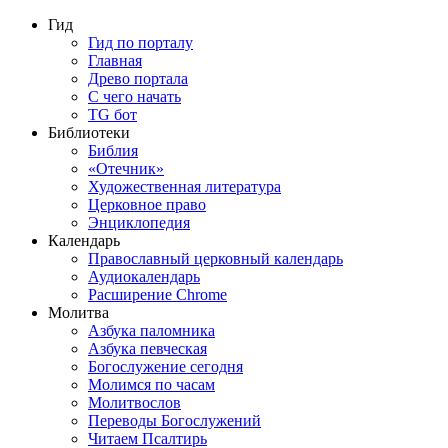
Гид
Гид по порталу
Главная
Древо портала
С чего начать
TG бот
Библиотеки
Библия
«Отечник»
Художественная литература
Церковное право
Энциклопедия
Календарь
Православный церковный календарь
Аудиокалендарь
Расширение Chrome
Молитва
Азбука паломника
Азбука певческая
Богослужение сегодня
Молимся по часам
Молитвослов
Переводы Богослужений
Читаем Псалтирь