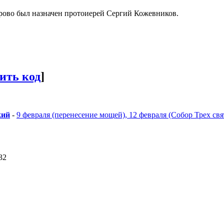
ерово был назначен протоиерей Сергий Кожевников.
ить код
]
кий
-
9 февраля (перенесение мощей), 12 февраля (Собор Трех свят
32