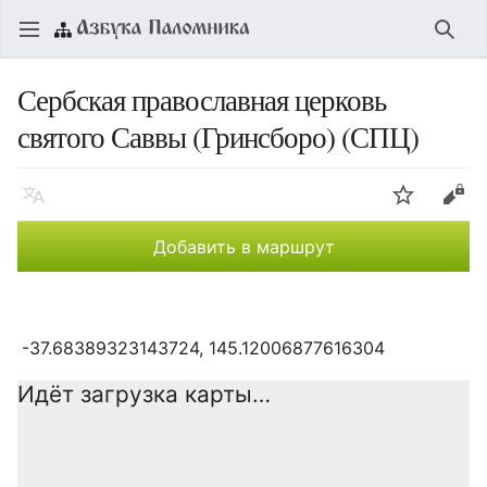
Открыть главное меню
Найт
Сербская православная церковь
святого Саввы (Гринсборо) (СПЦ)
Язык
Следить
Править
Добавить в маршрут
-37.68389323143724, 145.12006877616304
Идёт загрузка карты…