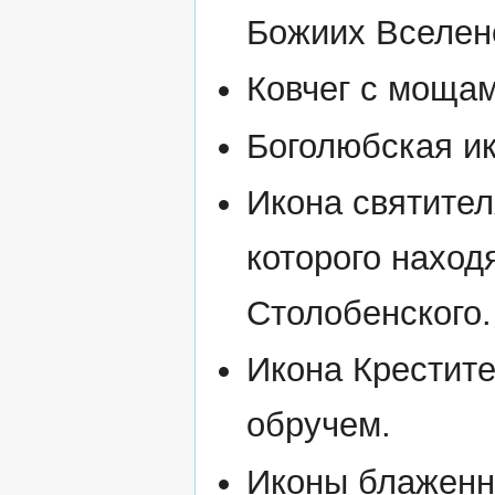
Божиих Вселен
Ковчег с мощам
Боголюбская и
Икона святител
которого нахо
Столобенского.
Икона Крестит
обручем.
Иконы блаженн