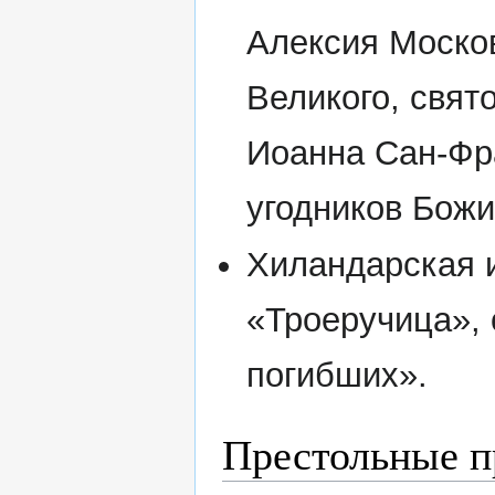
Алексия Москов
Великого, свят
Иоанна Сан-Фр
угодников Божи
Хиландарская 
«Троеручица»,
погибших».
Престольные п