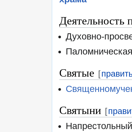
Деятельность 
Духовно-просв
Паломническая
Святые
[
правит
Священномучен
Святыни
[
прави
Напрестольный