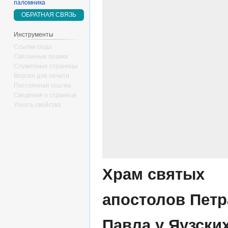
паломника
ОБРАТНАЯ СВЯЗЬ
Инструменты
Ссылки сюда
Связанные правки
Служебные страницы
Версия для печати
Постоянная ссылка
Сведения о странице
Узнать свойства
Храм святых
апостолов Петр
Павла у Яузски