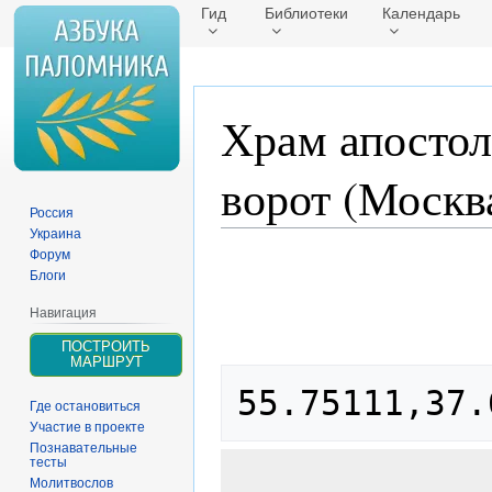
Гид
Библиотеки
Календарь
Храм апостол
ворот (Москв
Россия
Украина
Форум
Перейти
Перейти
Блоги
к
к
навигации
поиску
Навигация
ПОСТРОИТЬ
МАРШРУТ
55.75111,37.
Где остановиться
Участие в проекте
Познавательные
тесты
Молитвослов