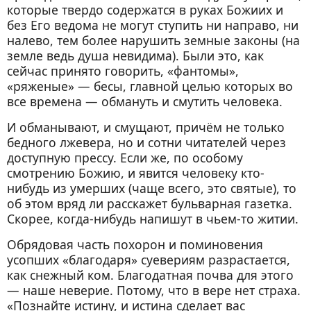
которые твердо содержатся в руках Божиих и
без Его ведома не могут ступить ни направо, ни
налево, тем более нарушить земные законы (на
земле ведь душа невидима). Были это, как
сейчас принято говорить, «фантомы»,
«ряженые» — бесы, главной целью которых во
все времена — обмануть и смутить человека.
И обманывают, и смущают, причём не только
бедного лжевера, но и сотни читателей через
доступную прессу. Если же, по особому
смотрению Божию, и явится человеку кто-
нибудь из умерших (чаще всего, это святые), то
об этом вряд ли расскажет бульварная газетка.
Скорее, когда-нибудь напишут в чьем-то житии.
Обрядовая часть похорон и поминовения
усопших «благодаря» суевериям разрастается,
как снежный ком. Благодатная почва для этого
— наше неверие. Потому, что в вере нет страха.
«Познайте истину, и истина сделает вас