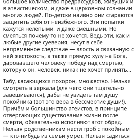
большое количество предрассудков, живущих и
в атеистическом, и даже в церковном сознании
многих людей. По-детски наивно они стараются
защитить себя от неизбежного. Эти попытки
кажутся нелепыми, и даже смешными. Но
смеяться почему-то не хочется. Ведь эти, как и
любые другие суеверия, несут в себе
непременное следствие — злость и связанную с
ней жестокость, а также прямую хулу на Бога,
даровавшего человеку победу над смертью,
которую он, человек, никак не хочет принять…
Табу, касающихся похорон, множество. Нельзя
смотреть в зеркала (для чего они тщательно
завешиваются), дабы не увидеть там душу
покойника (вот это вера в бессмертие души!).
Причём и большинство атеистов, в принципе
отвергающих существование жизни после
смерти, обязательно исполняют этот обряд.
Нельзя родственникам нести гроб с покойным
— кто-нибудь из семьи умрёт. Нельзя садиться