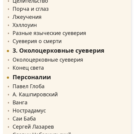
Целительство
Порча и сглаз
Лжеучения
Хэллоуин
Разные языческие суеверия
Суеверия о смерти
3. Околоцерковные суеверия
Околоцерковные суеверия
Конец света
Персоналии
Павел Глоба
А. Кашпировский
Ванга
Нострадамус
Саи Баба
Сергей Лазарев