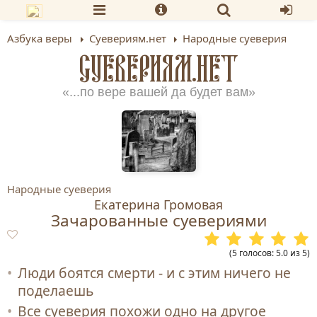
Азбука веры
Суевериям.нет
Народные суеверия
СУЕВЕРИЯМ.НЕТ
«...по вере вашей да будет вам»
Народные суеверия
Екатерина Громовая
Зачарованные суевериями
(
5
голосов
:
5.0
из
5
)
Люди боятся смерти - и с этим ничего не
поделаешь
Все суеверия похожи одно на другое