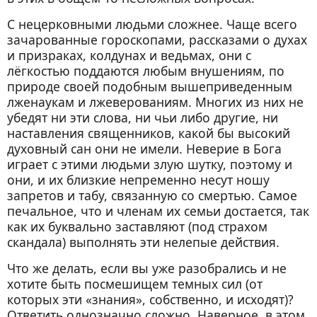
С нецерковными людьми сложнее. Чаще всего
зачарованные гороскопами, рассказами о духах
и призраках, колдунах и ведьмах, они с
лёгкостью поддаются любым внушениям, по
природе своей подобным вышеприведенным
лженаукам и лжеверованиям. Многих из них не
убедят ни эти слова, ни чьи либо другие, ни
наставления священников, какой бы высокий
духовный сан они не имели. Неверие в Бога
играет с этими людьми злую шутку, поэтому и
они, и их близкие непременно несут ношу
запретов и табу, связанную со смертью. Самое
печальное, что и членам их семьи достается, так
как их буквально заставляют (под страхом
скандала) выполнять эти нелепые действия.
Что же делать, если вы уже разобрались и не
хотите быть посмешищем темных сил (от
которых эти «знания», собственно, и исходят)?
Ответить однозначно сложно. Наверное, в этом