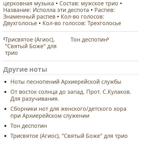
церковная музыка
•
Состав: мужское трио
•
Название: Исполла эти деспота
•
Распев:
Знаменный распев
•
Кол-во голосов:
Двухголосье
•
Кол-во голосов: Трехголосье
Трисвятое (Агиос),
Тон деспотин
"Святый Боже" для
трио
Другие ноты
Ноты песнопений Архиерейской службы
От восток солнца до запад. Прот. С.Кулаков.
Для разучивания.
Сборники нот для женского/детского хора
при Архиерейском служении
Тон деспотин
Трисвятое (Агиос), "Святый Боже" для трио