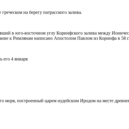
греческом на берегу патрасского залива.
авший в юго-восточном углу Коринфского залива между Ионическ
лание к Римлянам написано Апостолом Павлом из Коринфа в 58 г
 его 4 января
го моря, построенный царем иудейским Иродом на месте древнего