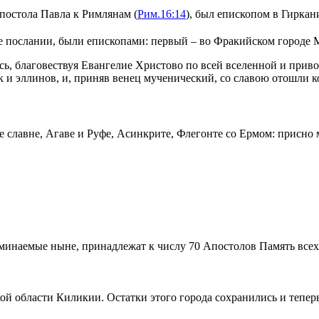
постола Павла к Римлянам (
Рим.16:14
), был епископом в Гиркан
е послании, были епископами: первый – во Фракийском городе 
ь, благовествуя Евангелие Христово по всей вселенной и приво
 и эллинов, и, приняв венец мученический, со славою отошли к
 славне, Агаве и Руфе, Асинкрите, Флегонте со Ермом: присно
минаемые ныне, принадлежат к числу 70 Апостолов Память всех 
ой области Киликии. Остатки этого города сохранились и теперь