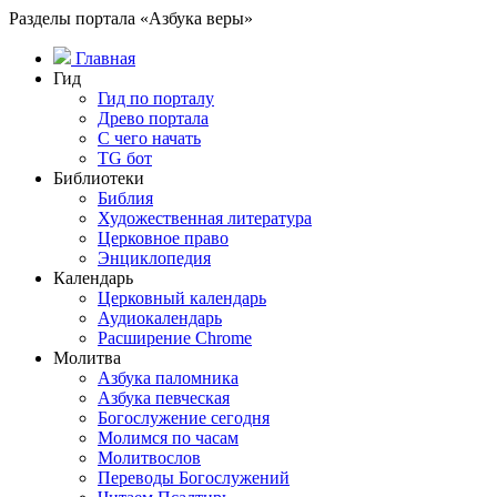
Разделы портала «Азбука веры»
Главная
Гид
Гид по порталу
Древо портала
С чего начать
TG бот
Библиотеки
Библия
Художественная литература
Церковное право
Энциклопедия
Календарь
Церковный календарь
Аудиокалендарь
Расширение Chrome
Молитва
Азбука паломника
Азбука певческая
Богослужение сегодня
Молимся по часам
Молитвослов
Переводы Богослужений