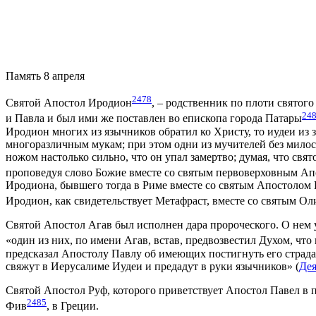
Память 8 апреля
2478
Святой Апостол Иродион
, – родственник по плоти святог
24
и Павла и был ими же поставлен во епископа города Патары
Иродион многих из язычников обратил ко Христу, то иудеи из
многоразличным мукам; при этом одни из мучителей без милосе
ножом настолько сильно, что он упал замертво; думая, что свя
проповедуя слово Божие вместе со святым первоверховным Ап
Иродиона, бывшего тогда в Риме вместе со святым Апостолом
Иродион, как свидетельствует Метафраст, вместе со святым О
Святой Апостол Агав был исполнен дара пророческого. О нем у
«один из них, по имени Агав, встав, предвозвестил Духом, что
предсказал Апостолу Павлу об имеющих постигнуть его страд
свяжут в Иерусалиме Иудеи и предадут в руки язычников»
(
Дея
Святой Апостол Руф, которого приветствует Апостол Павел в
2485
Фив
, в Греции.