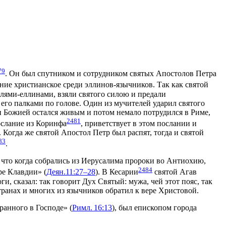
79
. Он был спутником и сотрудником святых Апостолов Петра
ение христианское среди эллинов-язычников. Так как святой
лями-еллинами, взяли святого силою и предали
 его палками по голове. Один из мучителей ударил святого
ти Божией остался живым и потом немало потрудился в Риме,
2481
ослание из Коринфа
, приветствует в этом послании и
). Когда же святой Апостол Петр был распят, тогда и святой
83
.
 что когда собрались из Иерусалима пророки во Антиохию,
2484
аре Клавдии»
(
Деян.11:27–28
). В Кесарии
святой Агав
ноги, сказал: так говорит Дух Святый: мужа, чей этот пояс, так
транах и многих из язычников обратил к вере Христовой.
ранного в Господе»
(
Римл. 16:13
), был епископом города