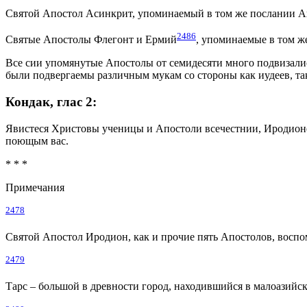
Святой Апостол Асинкрит, упоминаемый в том же послании А
2486
Святые Апостолы Флегонт и Ермий
, упоминаемые в том ж
Все сии упомянутые Апостолы от семидесяти много подвизалис
были подвергаемы различным мукам со стороны как иудеев, так
Кондак, глас 2:
Явистеся Христовы ученицы и Апостоли всечестнии, Иродионе
поющым вас.
* * *
Примечания
2478
Святой Апостол Иродион, как и прочие пять Апостолов, воспо
2479
Тарс – большой в древности город, находившийся в малоазийск