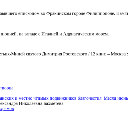
бывшего епископом во Фракийском городе Филиппополе. Память 
ннонией, на западе с Италией и Адриатическим морем.
тьих-Миней святого Димитрия Ростовского / 12 книг. – Москва :
отворца
вянских и местно чтимых подвижников благочестия. Месяц июн
ександра Николаевна Бахметева
 храмов