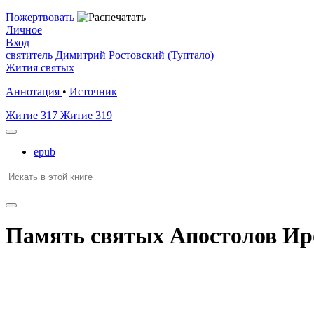
Пожертвовать
Личное
Вход
святитель Димитрий Ростовский (Туптало)
Жития святых
Аннотация
•
Источник
Житие 317
Житие 319
epub
Память святых Апостолов Иро