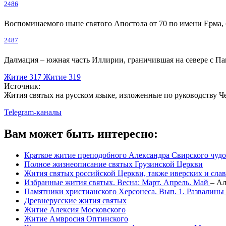
2486
Воспоминаемого ныне святого Апостола от 70 по имени Ерма, 
2487
Далмация – южная часть Иллирии, граничившая на севере с Па
Житие 317
Житие 319
Источник:
Жития святых на русском языке, изложенные по руководству Че
Telegram-каналы
Вам может быть интересно:
Краткое житие преподобного Александра Свирского чуд
Полное жизнеописание святых Грузинской Церкви
Жития святых российской Церкви, также иверских и сла
Избранные жития святых. Весна: Март. Апрель. Май
–
Ал
Памятники христианского Херсонеса. Вып. 1. Развалины
Древнерусские жития святых
Житие Алексия Московского
Житие Амвросия Оптинского