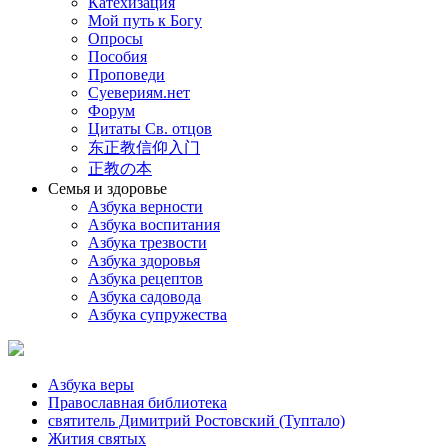
Катехизация
Мой путь к Богу
Опросы
Пособия
Проповеди
Суевериям.нет
Форум
Цитаты Св. отцов
东正教信仰入门
正教の本
Семья и здоровье
Азбука верности
Азбука воспитания
Азбука трезвости
Азбука здоровья
Азбука рецептов
Азбука садовода
Азбука супружества
Азбука веры
Православная библиотека
святитель Димитрий Ростовский (Туптало)
Жития святых