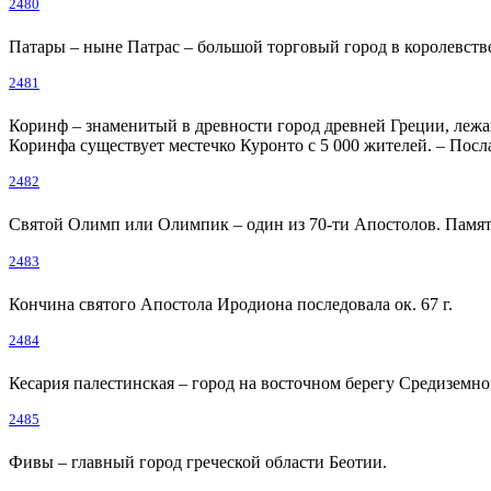
2480
Патары – ныне Патрас – большой торговый город в королевстве 
2481
Коринф – знаменитый в древности город древней Греции, леж
Коринфа существует местечко Куронто с 5 000 жителей. – Пос
2482
Святой Олимп или Олимпик – один из 70-ти Апостолов. Память
2483
Кончина святого Апостола Иродиона последовала ок. 67 г.
2484
Кесария палестинская – город на восточном берегу Средиземно
2485
Фивы – главный город греческой области Беотии.