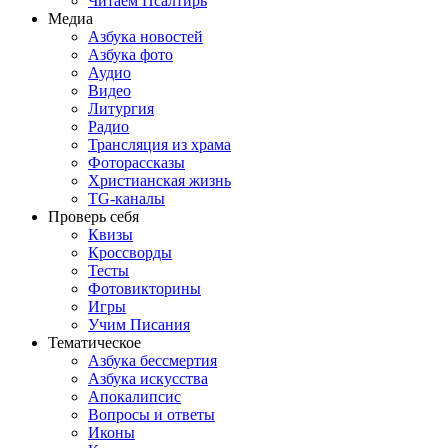
Читаем Псалтирь
Медиа
Азбука новостей
Азбука фото
Аудио
Видео
Литургия
Радио
Трансляция из храма
Фоторассказы
Христианская жизнь
TG-каналы
Проверь себя
Квизы
Кроссворды
Тесты
Фотовикторины
Игры
Учим Писания
Тематическое
Азбука бессмертия
Азбука искусства
Апокалипсис
Вопросы и ответы
Иконы