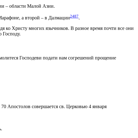
ии – области Малой Азии.
2487
Марафоне, а второй – в Далмации
.
дя ко Христу многих язычников. В разное время почти все они
о Господу.
 молитеся Господеви подати нам согрешений прощение
70 Апостолов совершается св. Церковью 4 января
.