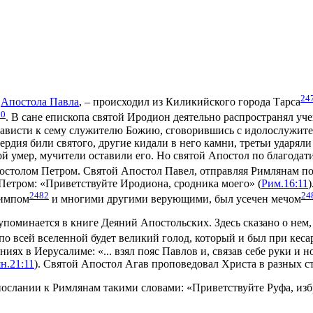
24
о
Апостола Павла
, – происходил из Киликийского города Тарса
80
. В сане епископа святой Иродион деятельно распространял уч
 зависти к сему служителю Божию, сговорившись с идолослужите
рдия били святого, другие кидали в него камни, третьи ударяли
той умер, мучители оставили его. Но святой Апостол по благода
остолом Петром. Святой Апостол Павел, отправляя Римлянам п
 Петром:
«Приветствуйте Иродиона, сродника моего»
(
Рим.16:11
2482
24
лимпом
и многими другими верующими, был усечен мечом
поминается в книге Деяний Апостольских. Здесь сказано о нем,
 по всей вселенной будет великий голод, который и был при кес
аниях в Иерусалиме:
«... взял пояс Павлов и, связав себе руки и 
н.21:11
). Святой Апостол Агав проповедовал Христа в разных с
 послании к Римлянам такими словами:
«Приветствуйте Руфа, изб