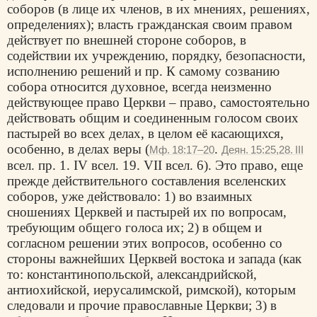
соборов (в лице их членов, в их мнениях, решениях,
определениях); власть гражданская своим правом
действует по внешней стороне соборов, в
содействии их учреждению, порядку, безопасности,
исполнению решений и пр. К самому созванию
собора относится духовное, всегда неизменно
действующее право Церкви – право, самостоятельно
действовать общим и соединенным голосом своих
пастырей во всех делах, в целом её касающихся,
особенно, в делах веры (
.
Мф. 18:17–20
Деян. 15:25,28. III
всел. пр. 1. IV всел. 19. VII всел. 6). Это право, еще
прежде действительного составления вселенских
соборов, уже действовало: 1) во взаимных
сношениях Церквей и пастырей их по вопросам,
требующим общего голоса их; 2) в общем и
согласном решении этих вопросов, особенно со
стороны важнейших Церквей востока и запада (как
то: константинопольской, александрийской,
антиохийской, иерусалимской, римской), которым
следовали и прочие православные Церкви; 3) в