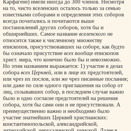
Карфагене) имели иногда до 300 членов. Несмотря
на то, чисто вселенских осталось только за семью
известными соборами и определения этих соборов
всегда почитались и почитаются выше
постановлений других соборов, хотя бы и
обширнейших. Самое название
вселенского
не
относится также к численному множеству
епископов, присутствовавших на соборе, как будто
бы означало присутствие
всех
вообще епископов
христ. мира, что конечно было бы и невозможно.
Но этим названием выражается: 1) участие в делах
собора
всех Церквей
, или в лице их предстоятелей,
или чрез их послов, или же чрез писанные послания;
или даже по силе одного приглашения на собор от
лиц, созывавших собор, в последнем случае важно
было и одно согласие предстоятелей на решения
собора, хотя бы сами они и не присутствовали. А
преимущественно важно и необходимо было
участие знатнейших Церквей христианских:
константинопольской, александрийской,
антиохийской, иерусалимской, римской. Далее в