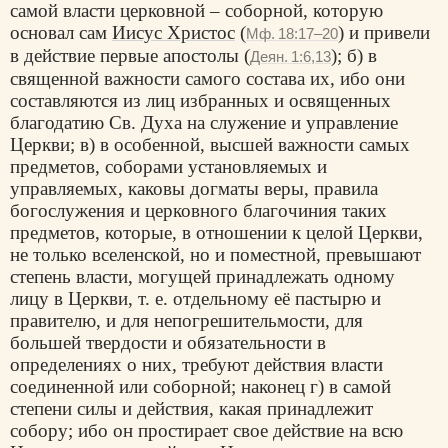
самой власти церковной – соборной, которую
основал сам
Иисус Христос
(
) и привели
Мф. 18:17–20
в действие первые апостолы (
); б) в
Деян. 1:6,13
священной важности самого состава их, ибо они
составляются из лиц избранных и освященных
благодатию Св. Духа на служение и управление
Церкви; в) в особенной, высшей важности самых
предметов, соборами установляемых и
управляемых, каковы догматы веры, правила
богослужения и церковного благочиния таких
предметов, которые, в отношении к целой Церкви,
не только вселенской, но и поместной, превышают
степень власти, могущей принадлежать одному
лицу в Церкви, т. е. отдельному её пастырю и
правителю, и для непогрешительмости, для
большей твердости и обязательности в
определениях о них, требуют действия власти
соединенной или соборной; наконец г) в самой
степени силы и действия, какая принадлежит
собору; ибо он простирает свое действие на всю