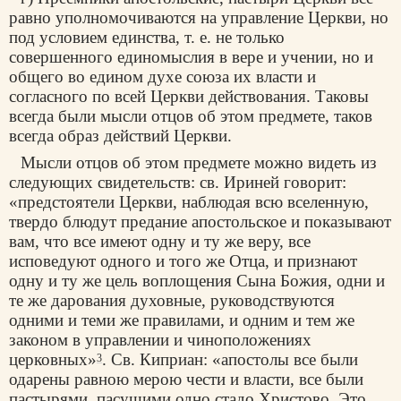
равно уполномочиваются на управление Церкви, но
под условием единства, т. е. не только
совершенного единомыслия в вере и учении, но и
общего во едином духе союза их власти и
согласного по всей Церкви действования. Таковы
всегда были мысли отцов об этом предмете, таков
всегда образ действий Церкви.
Мысли отцов об этом предмете можно видеть из
следующих свидетельств: св. Ириней говорит:
«предстоятели Церкви, наблюдая всю вселенную,
твердо блюдут предание апостольское и показывают
вам, что все имеют одну и ту же веру, все
исповедуют одного и того же Отца, и признают
одну и ту же цель воплощения Сына Божия, одни и
те же дарования духовные, руководствуются
одними и теми же правилами, и одним и тем же
законом в управлении и чиноположениях
церковных»
. Св. Киприан: «апостолы все были
3
одарены равною мерою чести и власти, все были
пастырями, пасущими одно стадо Христово. Это