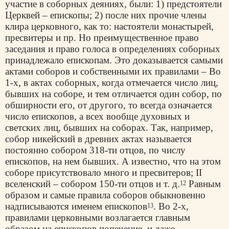
участие в соборных деяниях, были: 1) предстоятели
Церквей – епископы; 2) после них прочие члены
клира церковного, как то: настоятели монастырей,
пресвитеры и пр. Но преимущественное право
заседания и право голоса в определениях соборных
принадлежало епископам. Это доказывается самыми
актами соборов и собственными их правилами – Во
1-х, в актах соборных, когда отмечается число лиц,
бывших на соборе, и тем отличается один собор, по
обширности его, от другого, то всегда означается
число епископов, а всех вообще духовных и
светских лиц, бывших на соборах. Так, например,
собор никейский в древних актах называется
постоянно собором 318-ти отцов, по числу
епископов, на нем бывших. А известно, что на этом
соборе присутствовало много и пресвитеров; II
вселенский – собором 150-ти отцов и т. д.
Равным
12
образом и самые правила соборов обыкновенно
надписываются именем епископов
. Во 2-х,
13
правилами церковными возлагается главным
образом на епископов попечение, и даже