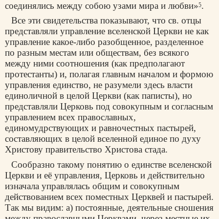
соединялись между собою узами мира и любви»
.
5
Все эти свидетельства показывают, что св. отцы
представляли управление вселенской Церкви не как
управление какое-либо разобщенное, разделенное
по разным местам или обществам, без всякого
между ними соотношения (как предполагают
протестанты) и, полагая главным началом и формою
управления единство, не разумели здесь власти
единоличной в целой Церкви (как паписты), но
представляли Церковь под совокупным и согласным
управлением всех православных,
единомудрствующих и равночестных пастырей,
составляющих в целой вселенной единое по духу
Христову правительство Христова стада.
Сообразно такому понятию о единстве вселенской
Церкви и её управления, Церковь и действительно
изначала управлялась общим и совокупным
действованием всех поместных Церквей и пастырей.
Так мы видим: а) постоянные, деятельные сношения
между православными Церквами, через местные их