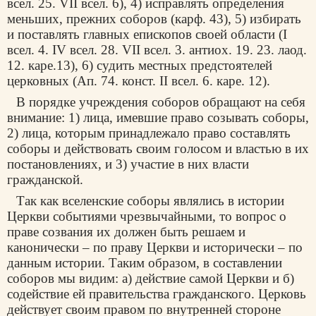
всел. 25. VII всел. 6), 4) исправлять определения
меньших, прежних соборов (карф. 43), 5) избирать
и поставлять главных епископов своей области (I
всел. 4. IV всел. 28. VII всел. 3. антиох. 19. 23. лаод.
12. каре.13), 6) судить местных предстоятелей
церковных (Ап. 74. конст. II всел. 6. каре. 12).
В порядке учреждения соборов обращают на себя
внимание: 1) лица, имевшие право созывать соборы,
2) лица, которым принадлежало право составлять
соборы и действовать своим голосом и властью в их
постановлениях, и 3) участие в них власти
гражданской.
Так как вселенские соборы являлись в истории
Церкви событиями чрезвычайными, то вопрос о
праве созвания их должен быть решаем и
канонически – по праву Церкви и исторически – по
данным истории. Таким образом, в составлении
соборов мы видим: а) действие самой Церкви и б)
содействие ей правительства гражданского. Церковь
действует своим правом по внутренней стороне