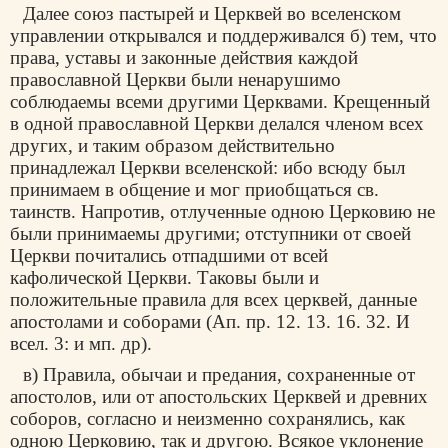
Далее союз пастырей и Церквей во вселенском
управлении открывался и поддерживался б) тем, что
права, уставы и законные действия каждой
православной Церкви были ненарушимо
соблюдаемы всеми другими Церквами. Крещенный
в одной православной Церкви делался членом всех
других, и таким образом действительно
принадлежал Церкви вселенской: ибо всюду был
принимаем в общение и мог приобщаться св.
таинств. Напротив, отлученные одною Церковию не
были принимаемы другими; отступники от своей
Церкви почитались отпадшими от всей
кафолической Церкви. Таковы были и
положительные правила для всех церквей, данные
апостолами и соборами (Ап. пр. 12. 13. 16. 32. И
всел. 3: и мп. др).
в) Правила, обычаи и предания, сохраненные от
апостолов, или от апостольских Церквей и древних
соборов, согласно и неизменно сохранялись, как
одною Церковию, так и другою. Всякое уклонение