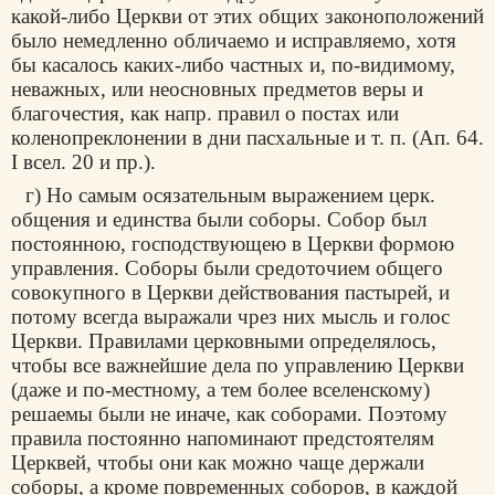
какой-либо Церкви от этих общих законоположений
было немедленно обличаемо и исправляемо, хотя
бы касалось каких-либо частных и, по-видимому,
неважных, или неосновных предметов веры и
благочестия, как напр. правил о постах или
коленопреклонении в дни пасхальные и т. п. (Ап. 64.
I всел. 20 и пр.).
г) Но самым осязательным выражением церк.
общения и единства были соборы. Собор был
постоянною, господствующею в Церкви формою
управления. Соборы были средоточием общего
совокупного в Церкви действования пастырей, и
потому всегда выражали чрез них мысль и голос
Церкви. Правилами церковными определялось,
чтобы все важнейшие дела по управлению Церкви
(даже и по-местному, а тем более вселенскому)
решаемы были не иначе, как соборами. Поэтому
правила постоянно напоминают предстоятелям
Церквей, чтобы они как можно чаще держали
соборы, а кроме повременных соборов, в каждой