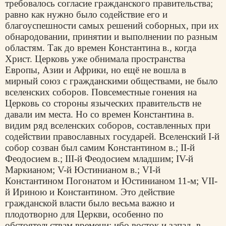
требовалось согласие гражданского правительства;
равно как нужно было содействие его и
благоуспешности самых решений соборных, при их
обнародовании, принятии и выполнении по разным
областям. Так до времен Константина в., когда
Христ. Церковь уже обнимала пространства
Европы, Азии и Африки, но ещё не вошла в
мирный союз с гражданскими обществами, не было
вселенских соборов. Повсеместные гонения на
Церковь со стороны языческих правительств не
давали им места. Но со времен Константина в.
видим ряд вселенских соборов, составленных при
содействии православных государей. Вселенский I-й
собор созван был самим Константином в.; ІІ-й
Феодосием в.; ІІІ-й Феодосием младшим; IV-й
Маркианом; V-й Юстинианом в.; VI-й
Константином Погонатом и Юстинианом 11-м; VII-
й Ириною и Константином. Это действие
гражданской власти было весьма важно и
плодотворно для Церкви, особенно по
обстоятельствам времени; ибо восток и запад, в