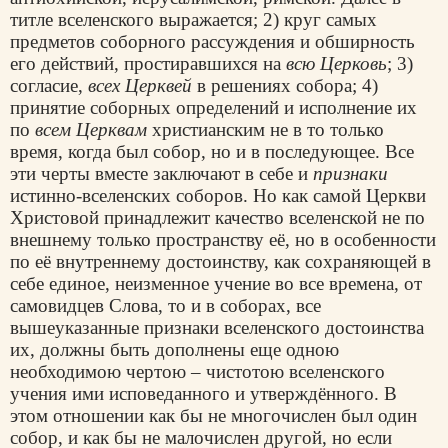
титле вселенского выражается; 2) круг самых
предметов соборного рассуждения и обширность
его действий, простиравшихся на
всю Церковь
; 3)
согласие,
всех Церквей
в решениях собора; 4)
принятие соборных определений и исполнение их
по
всем Церквам
христианским не в то только
время, когда был собор, но и в последующее. Все
эти черты вместе заключают в себе и
признаки
истинно-вселенских соборов. Но как самой Церкви
Христовой принадлежит качество вселенской не по
внешнему только пространству её, но в особенности
по её внутреннему достоинству, как сохраняющей в
себе единое, неизменное учение во все времена, от
самовидцев Слова, то и в соборах, все
вышеуказанные признаки вселенского достоинства
их, должны быть дополнены еще одною
необходимою чертою – чистотою вселенского
учения ими исповеданного и утверждённого. В
этом отношении как бы не многочислен был один
собор, и как бы не малочислен другой, но если