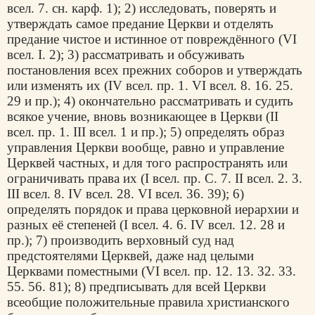
всел. 7. сн. карф. 1); 2) исследовать, поверять и
утверждать самое предание Церкви и отделять
предание чистое и истинное от повреждённого (VI
всел. I. 2); 3) рассматривать и обсуживать
постановления всех прежних соборов и утверждать
или изменять их (IV всел. пр. 1. VI всел. 8. 16. 25.
29 и пр.); 4) окончательно рассматривать и судить
всякое учение, вновь возникающее в Церкви (II
всел. пр. 1. III всел. 1 и пр.); 5) определять образ
управления Церкви вообще, равно и управление
Церквей частных, и для того распространять или
ограничивать права их (I всел. пр. С. 7. II всел. 2. 3.
III всел. 8. IV всел. 28. VI всел. 36. 39); 6)
определять порядок и права церковной иерархии и
разных её степеней (I всел. 4. 6. IV всел. 12. 28 и
пр.); 7) производить верховный суд над
предстоятелями Церквей, даже над целыми
Церквами поместными (VI всел. пр. 12. 13. 32. 33.
55. 56. 81); 8) предписывать для всей Церкви
всеобщие положительные правила христианского