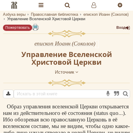
Азбука веры
Православная библиотека
епископ Иоанн (Соколов)
Разделы портала «Азбука веры»
Управление Вселенской Христовой Церкви
Пожертвовать
Вход
Главная
Гид
епископ Иоанн (Соколов)
Управление Вселенской
Библиотеки
Христовой Церкви
Календарь
Источник
Молитва
Медиа
Проверь себя
Образ управления вселенской Церкви открывается
нам из действительного её состояния (status quo...).
Тематическое
Ибо обозревая всю православную
Церковь
в её
вселенском составе, мы не видим, чтобы одно какое-
Семья и здоровье
либо лицо начальствовало в целой Церкви, не видим