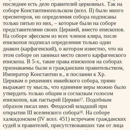
последнее есть дело правителей церковных. Так на
соборе Константинопольском (всел. II) было много
пресвитеров, но определения собора подписаны
только пятью из них, – которые были на соборе
представителями своих Церквей, вместо епископов.
На соборе эфесском из всех членов клира, после
епископов подписал определения только один
диакон (карфагенский), о котором известно, что на
этом соборе он занимал место своего карфагенского
епископа. В 5-х, такие права епископов на соборах
признаваемы были и гражданским правительством,
Император Константин в., в послании к Хр.
Церквам о решениях никейского собора, прямо
выражает ту мысль, что единение веры можно было
утвердить только общим и согласным голосом
епископов, как пастырей Церкви
. Подобным
17
образом писал имп. Феодосий младший при
открытии III вселенского собора
. На соборе
18
халкидонском (IV всел. 451) встречаем гражданских
судей и правителей, присутствовавших там от лица