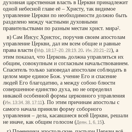
духовная царственная власть в Церкви принадлежит
одной небесной главе её – Христу, так видимое
управление Церкви по необходимости должно быть
разделено между частными духовными
правительствами по разным местам христ. мира
.
2
в) Сам
Иисус Христос
, поручив своим апостолам
управление Церкви, дал им всем общие и равные
права власти (
.
), а
Мф. 18:17–20. 28:19. 20
Ин. 20:21–22
этим показал, что Церковь должна управляться их
общим, совокупным и согласным начальствованием.
Спаситель только заповедал апостолам соблюдать в
целом мире единое Бож. учение Его и спасение
людей Его благодатию, а между собою блюсти
совершенное единство духа, но не определил
никакой особенной формы церковного управления
(
). По этим причинам апостолы с
Ин. 13:34. 38. 17:11
самого начала приняли форму соборного
управления – дела, касавшиеся всей Церкви, решали
не иначе, как общим голосом (
).
Деян. 1, 6, 15
г) Преемники апостольские, пастыри Церкви всё