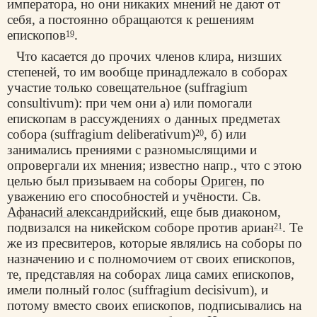
императора, но они никаких мнений не дают от
себя, а постоянно обращаются к решениям
епископов
.
19
Что касается до прочих членов клира, низших
степеней, то им вообще принадлежало в соборах
участие только совещательное (suffragium
consultivum): при чем они а) или помогали
епископам в рассуждениях о данных предметах
собора (suffragium deliberativum)
, б) или
20
занимались прениями с разномыслящими и
опровергали их мнения; известно напр., что с этою
целью был призываем на соборы
Ориген
, по
уважению его способностей и учёности. Св.
Афанасий александрийский
, еще быв диаконом,
подвизался на никейском соборе против ариан
. Те
21
же из пресвитеров, которые являлись на соборы по
назначению и с полномочием от своих епископов,
те, представляя на соборах лица самих епископов,
имели полный голос (suffragium deсisivum), и
потому вместо своих епископов, подписывались на