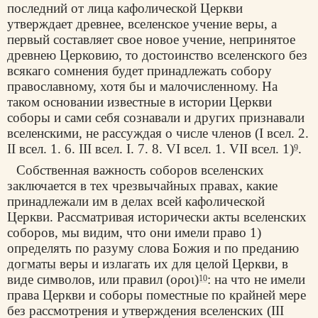
последний от лица кафолической Церкви
утверждает древнее, вселенское учение веры, а
первый составляет свое новое учение, непринятое
древнею Церковию, то достоинство вселенского без
всякаго сомнения будет принадлежать собору
православному, хотя бы и малочисленному. На
таком основании известные в истории Церкви
соборы и сами себя сознавали и других признавали
вселенскими, не рассуждая о числе членов (I всел. 2.
II всел. 1. 6. III всел. I. 7. 8. VI всел. 1. VII всел. 1)
.
9
Собственная важность соборов вселенских
заключается в тех чрезвычайных правах, какие
принадлежали им в делах всей кафолической
Церкви. Рассматривая исторически акты вселенских
соборов, мы видим, что они имели право 1)
определять по разуму слова Божия и по преданию
догматы
веры и излагать их для целой Церкви, в
виде символов, или правил (οροι)
: на что не имели
10
права Церкви и соборы поместные по крайней мере
без рассмотрения и утверждения вселенских (III