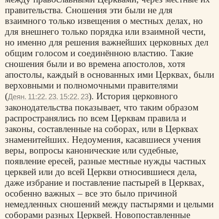
правительства. Сношения эти были не для
взаимного только извещения о местных делах, но
для внешнего только порядка или взаимной чести,
но именно для решения важнейших церковных дел
общим голосом и соединённою властию. Такие
сношения были и во времена апостолов, хотя
апостолы, каждый в основанных ими Церквах, были
верховными и полномочными правителями
(
). История церковного
Деян. 11:22. 23. 15:22. 23
законодательства показывает, что таким образом
распространялись по всем Церквам правила и
законы, составленные на соборах, или в Церквах
знаменитейших. Недоумения, касавшиеся учения
веры, вопросы канонические или судебные,
появление ересей, разные местные нужды частных
церквей или до всей Церкви относившиеся дела,
даже избрание и поставление пастырей в Церквах,
особенно важных – все это было причиной
немедленных сношений между пастырями и целыми
соборами разных Церквей. Новопоставленные