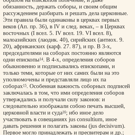
обязанность, держать соборы, и своим общим
рассуждением разбирать и решать дела церковные.
Эти правила были одинаковы в церквах первых
веков (Ап. пр. 36), в IV и след. веках, – в Церквах
восточных (I всел. 5. IV всел. 19. VI всел. 8),
малоазийских (лаодик. 40), сирийских (антиох. 9.
20), африканских (карф. 27. 87), и пр. В 3-х,
председателями на соборах постоянно являются
одни епископы
. В 4-х, определения соборов
14
обыкновенно и подписывались епископами, и
только теми, которые от них самих были на это
уполномочены и представляли лицо их па
соборах
. Особенная важность соборных подписей
15
заключалась в том, что ими определения соборов
утверждались и получали силу законов: и
следовательно изображали собою печать высшей,
церковной власти и суда
; ибо иное дело
16
участвовать в совещаниях jus consultium, иное
давать решения и полагать законы (jus decisivum).
Первое могло принадлежать и пресвитерам и др.;