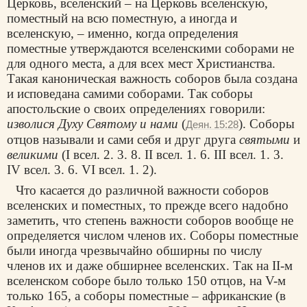
Церковь, вселенский – на Церковь вселенскую,
поместный на всю поместную, а иногда и
вселенскую, – именно, когда определения
поместные утверждаются вселенскими соборами не
для одного места, а для всех мест Христианства.
Такая каноническая важность соборов была создана
и исповедана самими соборами. Так соборы
апостольские о своих определениях говорили:
изволися Духу Святому и нами
(
). Соборы
Деян. 15:28
отцов называли и сами себя и друг друга
святыми
и
великими
(I всел. 2. 3. 8. II всел. 1. 6. III всел. 1. 3.
IV всел. 3. 6. VI всел. 1. 2).
Что касается до различной важности соборов
вселенских и поместных, то прежде всего надобно
заметить, что степень важности соборов вообще не
определяется числом членов их. Соборы поместные
были иногда чрезвычайно обширны по числу
членов их и даже обширнее вселенских. Так на II-м
вселенском соборе было только 150 отцов, на V-м
только 165, а соборы поместные – африканские (в