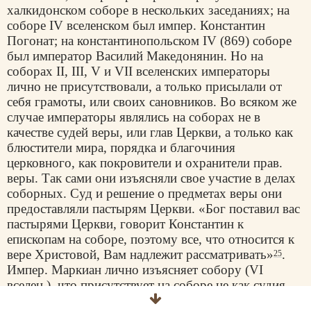
халкидонском соборе в нескольких заседаниях; на
соборе IV вселенском был импер. Константин
Погонат; на константинопольском IV (869) соборе
был император Василий Македонянин. Но на
соборах II, III, V и VII вселенских императоры
лично не присутствовали, а только присылали от
себя грамоты, или своих сановников. Во всяком же
случае императоры являлись на соборах не в
качестве судей веры, или глав Церкви, а только как
блюстители мира, порядка и благочиния
церковного, как покровители и охранители прав.
веры. Так сами они изъясняли свое участие в делах
соборных. Суд и решение о предметах веры они
предоставляли пастырям Церкви. «Бог поставил вас
пастырями Церкви, говорит Константин к
епископам на соборе, поэтому все, что относится к
вере Христовой, Вам надлежит рассматривать»
.
25
Импер. Маркиан лично изъясняет собору (VI
вселен.), что присутствует на соборе не как судия
веры, но чтобы вера, собором определенная, была