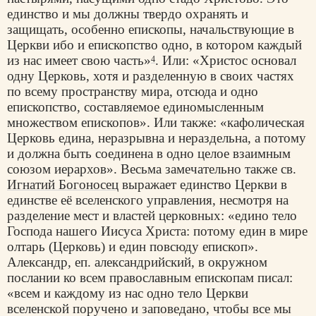
единство и мы должны твердо охранять и
защищать, особенно епископы, начальствующие в
Церкви ибо и епископство одно, в котором каждый
из нас имеет свою часть»
. Или: «Христос основал
4
одну Церковь, хотя и разделенную в своих частях
по всему пространству мира, отсюда и одно
епископство, составляемое единомысленным
множеством епископов». Или также: «кафолическая
Церковь едина, неразрывна и нераздельна, а потому
и должна быть соединена в одно целое взаимным
союзом иерархов». Весьма замечательно также св.
Игнатий Богоносец
выражает единство Церкви в
единстве её вселенского управления, несмотря на
разделение мест и властей церковных: «едино тело
Господа нашего Иисуса Христа: потому един в мире
олтарь (Церковь) и един повсюду епископ».
Александр, еп. александрийский, в окружном
послании ко всем православным епископам писал:
«всем и каждому из нас одно тело Церкви
вселенской поручено и заповедано, чтобы все мы