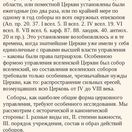
области, или поместной Церкви установлены были
ежегодные (по два раза, или по крайней мере по
одному в год соборы из всех окружных епископов
(Ап. пр. 20. 37. I всел. 5. II всел. 2. IV всел. 19. VI
всел. 8. VII всел. 6. карф. 87. 88. лаодик. 40. антиох.
20 и пр.). Это установление возобновлялось и в те
времена, когда знатнейшие Церкви уже имели у себя
единоличные с правами высшей власти управления
– каковы были права патриархов. Особенною
формою управления вселенской Церкви был собор
вселенский, но составления вселенских соборов
требовали только особенные, чрезвычайные нужды
Церкви, как то: распространение сильных ересей,
возмущавших всю Церковь от IV до VIII века.
Соборы, как наиболее общие форма церковного
управления, требуют особенного исследования. Мы
рассмотрим с исторической и канонической
стороны: I. разные виды их, II. степени важности,
III. порядок учреждения, состав и образ действий
соборов.