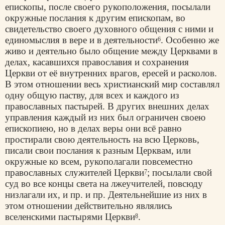
епископы, после своего рукоположения, посылали
окружные послания к другим епископам, во
свидетельство своего духовного общения с ними и
единомыслия в вере и в деятельности
. Особенно же
6
живо и деятельно было общение между Церквами в
делах, касавшихся православия и сохранения
Церкви от её внутренних врагов, ересей и расколов.
В этом отношении весь христианский мир составлял
одну общую паству, для всех и каждого из
православных пастырей. В других внешних делах
управления каждый из них был ограничен своею
епископиею, но в делах веры они всё равно
простирали свою деятельность на всю Церковь,
писали свои послания к разным Церквам, или
окружные ко всем, рукополагали повсеместно
православных служителей Церкви
; посылали свой
7
суд во все концы света на лжеучителей, повсюду
низлагали их, и пр. и пр. Деятельнейшие из них в
этом отношении действительно являлись
вселенскими пастырями Церкви
.
8