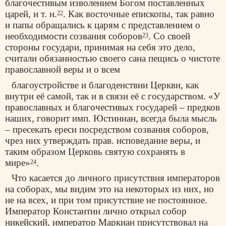
благочестивым изволением Богом поставленных
царей, и т. н.
. Как восточные епископы, так равно
22
и папы обращались к царям с представлением о
необходимости созвания соборов
. Со своей
23
стороны государи, принимая на себя это дело,
считали обязанностью своего сана пещись о чистоте
православной веры и о всем
благоустройстве и благоденствии Церкви, как
внутри её самой, так и в связи её с государством. «У
православных и благочестивых государей – предков
наших, говорит имп. Юстиниан, всегда была мысль
– пресекать ереси посредством созвания соборов,
чрез них утверждать прав. исповедание веры, и
таким образом Церковь святую сохранять в
мире»
.
24
Что касается до личного присутствия императоров
на соборах, мы видим это на некоторых из них, но
не на всех, и при том присутствие не постоянное.
Император Константин лично открыл собор
никейский, император Маркиан присутствовал на