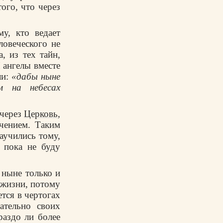
ого, что через
у, кто ведает
ловеческого не
, из тех тайн,
 ангелы вместе
ли:
«дабы ныне
 на небесах
 через
Церковь
,
чением. Таким
аучились тому,
 пока не буду
 ныне только и
) жизни, потому
ется в чертогах
ательно своих
раздо ли более