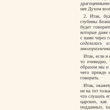
драгоценными 
нее Духом воз
2. Итак, бу
глубины Божии
будет говорит
которые даже 
с нами через 
соделалась 
многоразличн
Итак, если и
то очевидно,
образом мы и 
чего прежде 
говорить.
Итак, окажем
не на тот толь
что слушать ег
царских, как
подданных, хо