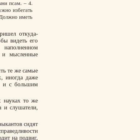
ни псам. – 4.
ужно избегать
 Должно иметь
пришел откуда-
обы видеть его
, наполненном
е и мысленные
ть те же самые
х, иногда даже
, и с большим
х науках то же
а и слушатели,
зыкантов сидят
справедливости
дит на подвиг,