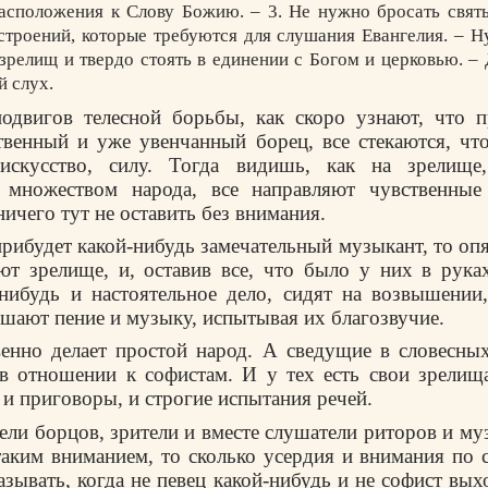
расположения к Слову Божию. – 3. Не нужно бросать святы
строений, которые требуются для слушания Евангелия. – Н
зрелищ и твердо стоять в единении с Богом и церковью. –
 слух.
подвигов телесной борьбы, как скоро узнают, что 
венный и уже увенчанный борец, все стекаются, чт
 искусство, силу. Тогда видишь, как на зрелище
 множеством народа, все направляют чувственны
ичего тут не оставить без внимания.
рибудет какой-нибудь замечательный музыкант, то опя
т зрелище, и, оставив все, что было у них в рука
-нибудь и настоятельное дело, сидят на возвышении
шают пение и музыку, испытывая их благозвучие.
енно делает простой народ. А сведущие в словесны
в отношении к софистам. И у тех есть свои зрелищ
 и приговоры, и строгие испытания речей.
ели борцов, зрители и вместе слушатели риторов и му
таким вниманием, то сколько усердия и внимания по 
зывать, когда не певец какой-нибудь и не софист выхо