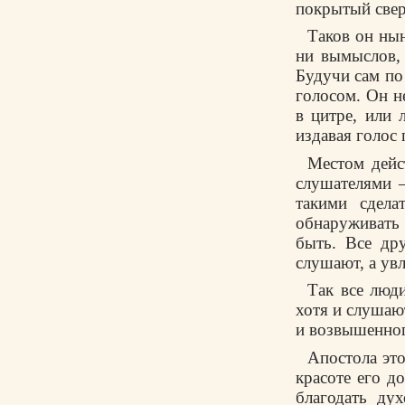
покрытый свер
Таков он нын
ни вымыслов,
Будучи сам по
голосом. Он н
в цитре, или 
издавая голос 
Местом дейс
слушателями –
такими сдела
обнаруживать 
быть. Все др
слушают, а ув
Так все люди
хотя и слушают
и возвышенног
Апостола эт
красоте его д
благодать ду