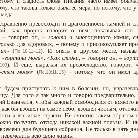
отому и сладость слова Писания часто имеет обычай
му, что такова только была её мера, но потому, что у
 меда.
есравненно превосходит и драгоценность камней и сл
ай, как пророк говорит о нем, показывая его п
, – говорит он, –
золота и мно
гоценного камня
, с
олько для здоровых, – почему и присовокупляет пр
их»
(
). И опять в другом месте, назвав
Пс. 18:11–12
:
«гортани моей»
.
«Как сладки
, – говорит он, –
горт
). И еще, выражая их превосходство, говорит:
:103
уст
ам
мои
м» (
) – потому что он имел кр
Пс.18:11, 15
 будем приступать к ним в болезни, но, уврачевав
щу. Для того я так много и говорю предварительно, 
ий Евангелия, чтобы каждый освободился от всякого в
 как бы взошел на самое небо, взошел чистым, отложив
воги и все иные страсти. Не очистив таким образом 
ожно получить отсюда никакой важной пользы. И ни
 времени для будущего собрания. Не только в пять дне
переменить всю свою жизнь.