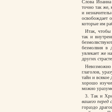
Слова Иоанна 
точно так же,
и незначитель
освобождает о
которые им ра
Итак, чтобы 
так и внутрен
безмолвству
безмолвия в 
увлекает же на
других страсте
Невозможно
глаголов, ураз
тайн и всякое
хорошо изучит
можно уразуме
3. Так и Хр
вашего перед 
гораздо драгоц