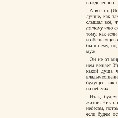
вожделенно слы
А всё это (И
лучше, как та
слышал всё, 
потому что с
тому, как есл
и обещающего с
бы к нему, по
муж.
Он не от ми
нем вещает У
какой душа ч
владычественн
будущее, как 
на небесах.
Итак, будем
жизни. Никто 
небесам, пото
если будем ос