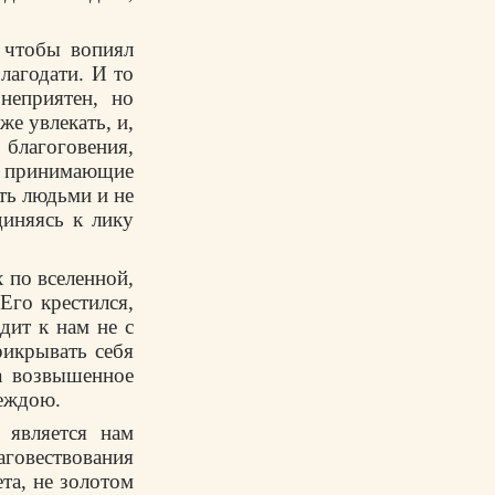
 чтобы вопиял
лагодати. И то
неприятен, но
же увлекать, и,
благоговения,
то принимающие
ть людьми и не
диняясь к лику
 по вселенной,
Его крестился,
дит к нам не с
рикрывать себя
на возвышенное
деждою.
 является нам
говествования
ета, не золотом