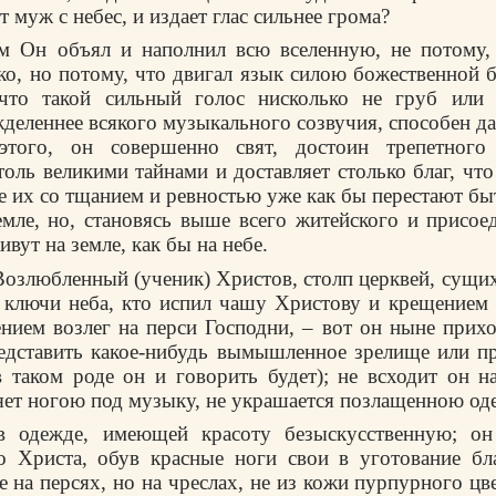
т муж с небес, и издает глас сильнее грома?
м Он объял и наполнил всю вселенную, не потому,
о, но потому, что двигал язык силою божественной б
 что такой сильный голос нисколько не груб или 
деленнее всякого музыкального созвучия, способен да
этого, он совершенно свят, достоин трепетного 
толь великими тайнами и доставляет столько благ, ч
 их со тщанием и ревностью уже как бы перестают бы
емле, но, становясь выше всего житейского и присое
ивут на земле, как бы на небе.
озлюбленный (ученик) Христов, столп церквей, сущих
т ключи неба, кто испил чашу Христову и крещением 
ением возлег на перси Господни, – вот он ныне прихо
едставить какое-нибудь вымышленное зрелище или п
 таком роде он и говорить будет); не всходит он 
ряет ногою под музыку, не украшается позлащенною о
в одежде, имеющей красоту безыскусственную; он
о Христа, обув красные ноги свои в уготование бла
е на персях, но на чреслах, не из кожи пурпурного цв