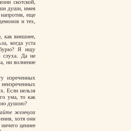
изни скотской,
аши души, имея
 напротив, еще
демонов и тех,
, как внешнее,
за, когда уста
 бурю? Я ищу
 слуха. Да не
ва, ни волнение
ту изреченных
 и неизреченных
х. Если нельзя
го ума, то как
чною душою?
сайте жемчуга
чения, хотя они
т ничего ценнее