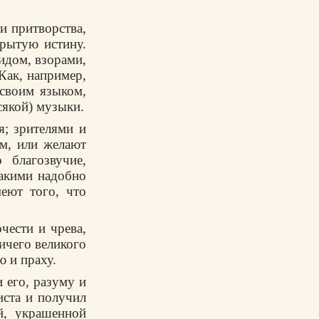
ни притворства,
рытую истину.
идом, взорами,
Как, например,
 своим языком,
сякой) музыки.
я; зрителями и
ам, или желают
 благозвучие,
какими надобно
еют того, что
чести и чрева,
ничего великого
 и праху.
 его, разуму и
иста и получил
й, украшенной