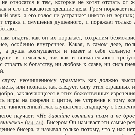
не относятся к тем, которые не хотят отстать от ж
 как и его не касаются здешние дела. Гром поражает н
ный звук, а его голос не устрашает никого из верных;
т страха и смущения душевного, и поражает только 
ботают.
нам видеть, как он их поражает, сохраним безмолвие
нее, особенно внутреннее. Какая, в самом деле, поль
ют, а душа возмущается и имеет в себе сильную
душе, в помыслах, так как и внимательного требую
с страсть к богатству, ни любовь к славе, ни сила гне
й.
 слуху неочищенному уразуметь как должно высо
уметь, или познать, как следует, силу этих страшных
 добро, заключающееся в этих божественных изречения
ь игры на свирели и цитре, не устремив к тому все
ть таинственный глас слушателю, сидящему с безпе
истос научает:
«Не давайте святыни псам и не бро
свиньями»
(
). Бисером Он называет эти самые ре
Мф.7:6
еннее бисера, и называл только потому, что у нас не