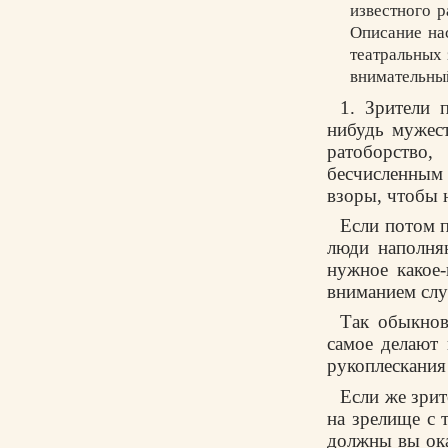
известного 
Описание на
театральных 
внимательный
1. Зрители 
нибудь мужест
ратоборство,
бесчисленным
взоры, чтобы н
Если потом п
люди наполняю
нужное какое
вниманием слу
Так обыкнов
самое делают 
рукоплескания
Если же зрит
на зрелище с 
должны вы ока