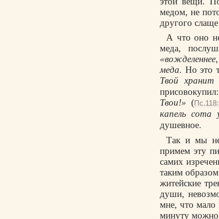
этой вещи. П
медом, не пото
другого слаще
А что оно н
меда, послуш
«вожделеннее
меда.
Но это т
Твой хранит
присовокупил
Твои!»
(
Пс.118
капель сота 
душевное.
Так и мы не
примем эту пи
самих изречен
таким образом
житейские тре
души, невозм
мне, что мало
минуту можно 