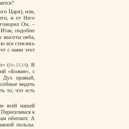
ается?
ого Царя), или,
его, и от Него
 говорил Он, –
. Итак, подобно
с высоты неба,
но все стеклись
ет с нами этот
го»
(
). В
Ин.15:19
ий «Божие», с
, Дух правый,
особные видеть
ь то, что есть
ие всей нашей
 Переселимся к
там обитают. А
важной пользы.