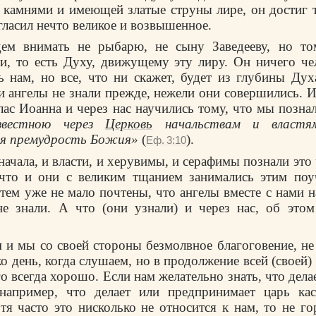
камнями и имеющей златые струны лире, он достиг т
гласил нечто великое и возвышенное.
дем внимать не рыбарю, не сыну Заведееву, но том
, то есть Духу, движущему эту лиру. Он ничего че
ь нам, но все, что ни скажет, будет из глубины Духа
и ангелы не знали прежде, нежели они совершились. И
глас Иоанна и через нас научились тому, что мы позна
известною через
Церковь
начальствам и властям
ая премудрость Божия»
(
).
Еф. 3:10
 начала, и власти, и херувимы, и серафимы познали это
 что и они с великим тщанием занимались этим поу
тем уже не мало почтены, что ангелы вместе с нами н
не знали. А что (они узнали) и через нас, об этом
 и мы со своей стороны безмолвное благоговение, не
ко день, когда слушаем, но в продолжение всей (своей
о всегда хорошо. Если нам желательно знать, что дела
 например, что делает или предпринимает царь кас
тя часто это нисколько не относится к нам, то не го