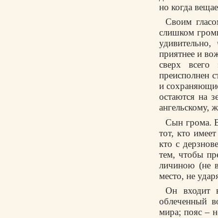
но когда вещае
Своим гласо
слишком громк
удивительно,
приятнее и вож
сверх всего 
преисполнен с
и сохраняющие
остаются на з
ангельскому, ж
Сын грома. В
тот, кто имее
кто с дерзнов
тем, чтобы пр
личиною (не в
место, не уда
Он входит 
облеченный в
мира; пояс – н