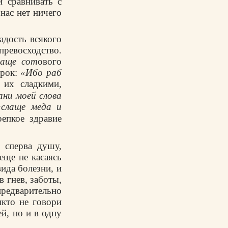
 сравнивать с
 нас нет ничего
адость всякого
ревосходство.
лаще сот
ового
орок:
«Ибо раб
 их сладкими,
ани моей слова
«слаще меда и
епкое здравие
 сперва душу,
еще не касаясь
ида болезни, и
 гнев, заботы,
предварительно
кто не говори
й, но и в одну