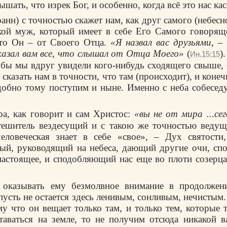
шать, что изрек Бог, и особенно, когда всё это нас кас
оанн) с точностью скажет нам, как друг самого (небесн
кой муж, который имеет в себе Его Самого говорящ
что Он – от Своего Отца.
«Я назвал вас друзьями
, –
казал вам все, что слышал от Отца Моего»
(
)
Ин.15:15
и бы мы вдруг увидели кого-нибудь сходящего свыше, 
казать нам в точности, что там (происходит), и конеч
добно тому поступим и ныне. Именно с неба собеседу
ра, как говорит и сам Христос:
«вы не от мира
...се
тешитель вездесущий и с такою же точностью ведущ
еловеческая знает в себе «свое», – Дух святости
ый, руководящий на небеса, дающий другие очи, сп
настоящее, и сподобляющий нас еще во плоти созерцат
 оказывать ему безмолвное внимание в продолжен
пусть не остается здесь ленивым, сонливым, нечистым.
му что он вещает только там, и только тем, которые 
таваться на земле, то не получим отсюда никакой 