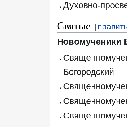
Духовно-просв
Святые
[
правит
Новомученики 
Священномучен
Богородский
Священномучен
Священномучен
Священномучен