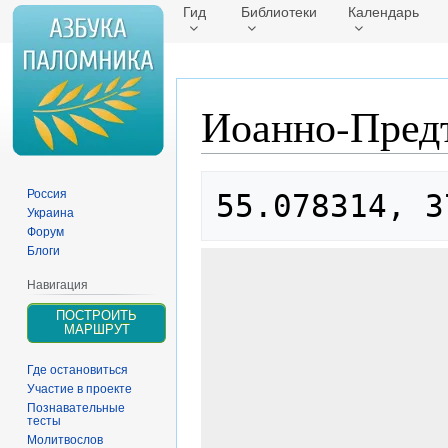
Гид
Библиотеки
Календарь
Иоанно-Предт
Перейти
Перейти
Россия
55.078314, 3
к
к
Украина
навигации
поиску
Форум
Блоги
Навигация
ПОСТРОИТЬ
МАРШРУТ
Где остановиться
Участие в проекте
Познавательные
тесты
Молитвослов