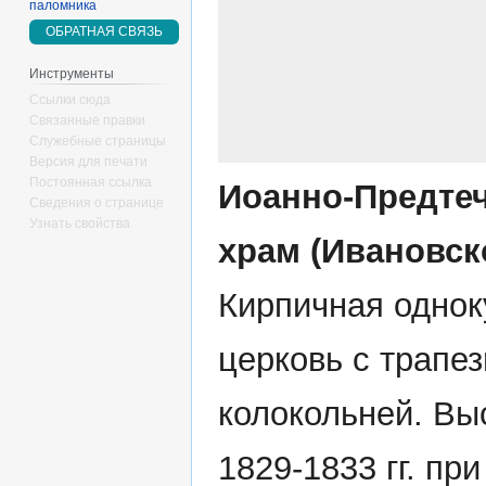
паломника
ОБРАТНАЯ СВЯЗЬ
Инструменты
Ссылки сюда
Связанные правки
Служебные страницы
Версия для печати
Постоянная ссылка
Иоанно-Предте
Сведения о странице
Узнать свойства
храм (Ивановск
Кирпичная однок
церковь с трапез
колокольней. Вы
1829-1833 гг. пр