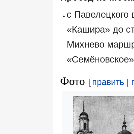
с Павелецкого 
«Кашира» до ст
Михнево маршр
«Семёновское» 
Фото
[
править
|