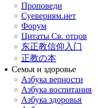
Проповеди
Суевериям.нет
Форум
Цитаты Св. отцов
东正教信仰入门
正教の本
Семья и здоровье
Азбука верности
Азбука воспитания
Азбука здоровья