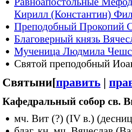
Равноапостольные Мефод
Кирилл (Константин) Фи
Преподобный Прокопий С
Благоверный князь Вячес
Мученица Людмила Чешск
Святой преподобный Иоа
Святыни
[
править
|
пра
Кафедральный собор св. В
мч. Вит (?) (IV в.) (десниц
благ. кн. мч. Вячеслав (В