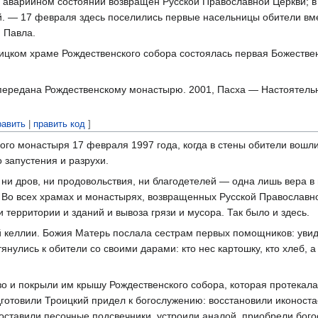
 аварийном состоянии возвращен Русской Православной Церкви; в 
й. — 17 февраля здесь поселились первые насельницы обители вм
 Павла.
оицком храме Рождественского собора состоялась первая Божеств
передана Рождественскому монастырю. 2001, Пасха — Настоятельн
равить
|
править код
]
го монастыря 17 февраля 1997 года, когда в стены обители вошли
 запустения и разрухи.
 ни дров, ни продовольствия, ни благодетелей — одна лишь вера 
 Во всех храмах и монастырях, возвращенных Русской Православн
 территории и зданий и вывоза грязи и мусора. Так было и здесь.
 келлии. Божия Матерь послала сестрам первых помощников: увид
нулись к обители со своими дарами: кто нес картошку, кто хлеб, а
о и покрыли им крышу Рождественского собора, которая протекала
готовили Троицкий придел к богослужению: восстановили иконоста
оставили песочные подсвечники, устроили аналой, приобрели бог