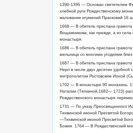
1390-1395 — Основан святителем Фе
хлебной руги Рождественскому мона
жалование игумений Прасковий 16 ал
1668 — В обитель прислана грамота
Вощажникова, как прежде, а из села
монастыря.
1686 — В обитель прислана грамота
мельница со многими угодиями близ
1687 — В обитель прислана грамота
Неро в числе двух десятин удобной
митрополитом Ростовским Ионой (Сы
1702 — В монастыре 90 монахинь. 1
Наталии (Тяпкиной;1682— 1723) рас
Рождественского монастыря перемеще
1731 — По указу Преосвященного Ио
Тихвинской иконой Пресвятой Богор
—Тихвинской иконой Пресвятой Бого
Божия. 1764 — В Рождественский мо