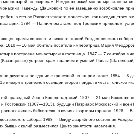
монастырей по разрядам, Рождественский монастырь становится 
 монахини Надежды (Дашковой) по ее завещанию возобновлен прид
бать в стенах Рождественского монастыря, как находящегося внут
онастырях. 1794 — На нижнем этаже, под Троицким приделом, уст
яющее храмы верхнего и нижнего этажей Рождественского собора.
ра. 1818 — 10 мая обитель посетила императрица Мария Феодоро
астыря построена монастырская гостиница. 1847 — 7 сентября в ч
 (Казанцевым) устроен храм тщанием игумений Павлы (Шатиловой)
ено двухэтажное здание с трапезной на втором этаже. 1854 — 3 д
15 января в трапезной освящен второй придел в честь Толгской 
ятой праведный Иоанн Крондштадтский. 1907 — 21 мая Божественну
 и Ростовский (1907—1913), будущий Патриарх Московский и всей
 расположилась библиотека, в келиях квартиры горожан. 1926 — В
ественского собора. 1989 — Ввиду аварийного состояния Рождеств
х бывших келий разместился Центр занятости населения.