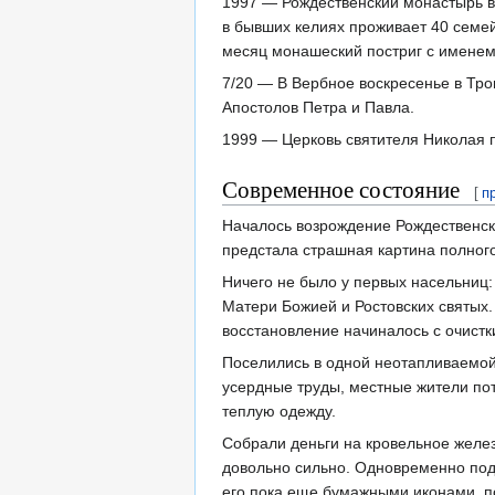
1997 — Рождественский монастырь в
в бывших келиях проживает 40 семе
месяц монашеский постриг с именем
7/20 — В Вербное воскресенье в Тр
Апостолов Петра и Павла.
1999 — Церковь святителя Николая 
Современное состояние
[
п
Началось возрождение Рождественско
предстала страшная картина полного
Ничего не было у первых насельниц:
Матери Божией и Ростовских святых.
восстановление начиналось с очистки
Поселились в одной неотапливаемой
усердные труды, местные жители потя
теплую одежду.
Собрали деньги на кровельное желез
довольно сильно. Одновременно под
его пока еще бумажными иконами, п