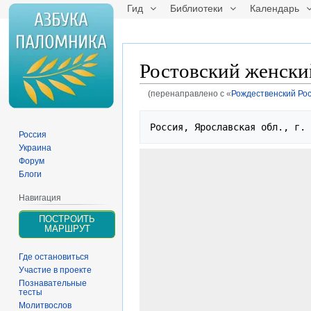
Гид
Библиотеки
Календарь
Ростовский женски
(перенаправлено с «
Рождественский Ро
Перейти
Перейти
Россия, Ярославская обл., г. 
к
к
Россия
навигации
поиску
Украина
Форум
Блоги
Навигация
ПОСТРОИТЬ
МАРШРУТ
Где остановиться
Участие в проекте
Познавательные
тесты
Молитвослов