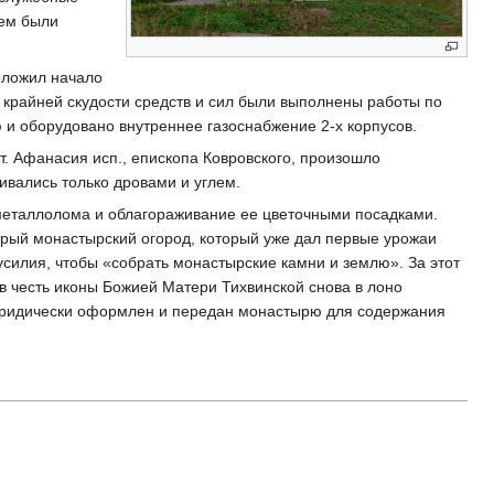
нем были
оложил начало
и крайней скудости средств и сил были выполнены работы по
 и оборудовано внутреннее газоснабжение 2-х корпусов.
т. Афанасия исп., епископа Ковровского, произошло
ивались только дровами и углем.
 металлолома и облагораживание ее цветочными посадками.
трый монастырский огород, который уже дал первые урожаи
илия, чтобы «собрать монастырские камни и землю». За этот
 честь иконы Божией Матери Тихвинской снова в лоно
 юридически оформлен и передан монастырю для содержания