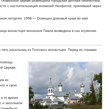
Тихвинской церкви размещена городская детская библиотека;
есте с настоятельницей инокиней Неофитой, принявшей через
енная литургия. 1998 — Освящен домовый храм во имя
ица монастыря монахиня Павла возведена в сан игумении.
 пять насельниц из Толгского монастыря. Перед их глазами
в помощь
ой Церкви,
ев их
 кто и свою
 в то время
с и заполнили
ослужебные