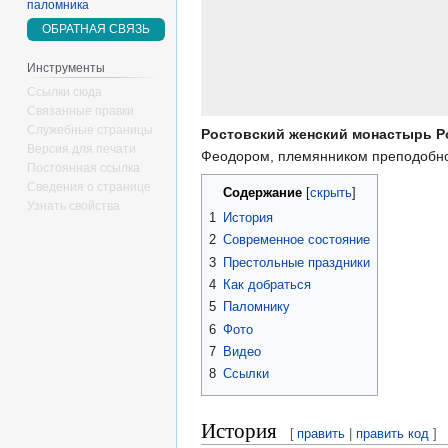
паломника
ОБРАТНАЯ СВЯЗЬ
Инструменты
Ссылки сюда
Связанные правки
Служебные страницы
Ростовский женский монастырь 
Версия для печати
Феодором, племянником преподобно
Постоянная ссылка
Сведения о странице
Содержание
Узнать свойства
1
История
2
Современное состояние
3
Престольные праздники
4
Как добраться
5
Паломнику
6
Фото
7
Видео
8
Ссылки
История
[
править
|
править код
]