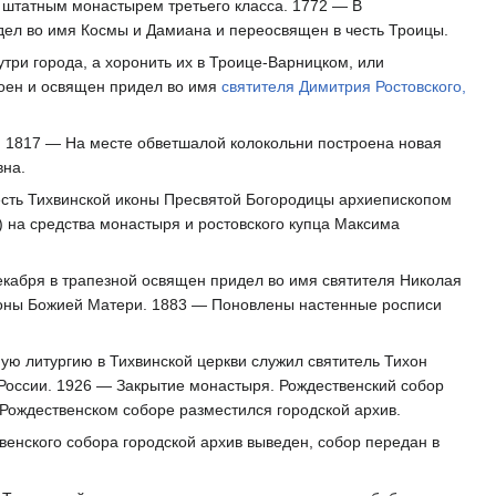
штатным монастырем третьего класса. 1772 — В
ел во имя Космы и Дамиана и переосвящен в честь Троицы.
ри города, а хоронить их в Троице-Варницком, или
роен и освящен придел во имя
святителя Димитрия Ростовского,
 1817 — На месте обветшалой колокольни построена новая
вна.
есть Тихвинской иконы Пресвятой Богородицы архиепископом
 на средства монастыря и ростовского купца Максима
екабря в трапезной освящен придел во имя святителя Николая
иконы Божией Матери. 1883 — Поновлены настенные росписи
ю литургию в Тихвинской церкви служил святитель Тихон
 России. 1926 — Закрытие монастыря. Рождественский собор
 Рождественском соборе разместился городской архив.
енского собора городской архив выведен, собор передан в