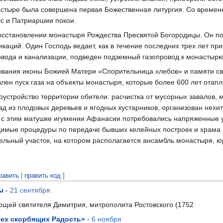
настыре была совершена первая Божественная литургия. Со време
ус и Патриаршии покои.
восстановлении монастыря Рождества Пресвятой Богородицы. Он п
каций. Один Господь ведает, как в течение последних трех лет пр
вода и канализации, подведен подземный газопровод к монастырю
нования иконы Божией Матери «Спорительница хлебов» и памяти св
лен пуск газа на объекты монастыря, которые более 600 лет отапл
оустройство территории обители: расчистка от мусорных завалов,
д из плодовых деревьев и ягодных кустарников, организован нехи
с этим матушке игумении Афанасии потребовались напряженные ус
имые процедуры по передаче бывших келейных построек и храма в
ельный участок, на котором располагается ансамбль монастыря,
равить
|
править код
]
ы
-
21 сентября
ощей святителя Димитрия, митрополита Ростовского (1752
ех скорбящих Радость»
-
6 ноября