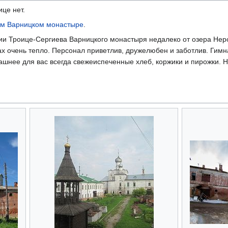
це нет.
ом Варницком монастыре
.
ии Троице-Сергиева Варницкого монастыря недалеко от озера Нер
ах очень тепло. Персонал приветлив, дружелюбен и заботлив. Гимн
ашнее для вас всегда свежеиспеченные хлеб, коржики и пирожки. На