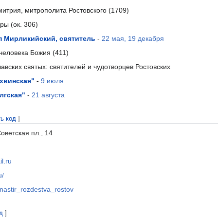
митрия, митрополита Ростовского (1709)
ы (ок. 306)
п Мирликийский, святитель
-
22 мая, 19 декабря
человека Божия (411)
вских святых: святителей и чудотворцев Рос­товских
хвинская"
-
9 июля
лгская"
-
21 августа
ть код
]
Советская пл., 14
l.ru
u/
nastir_rozdestva_rostov
д
]