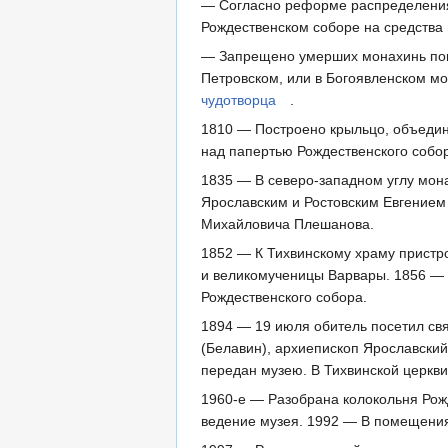
— Согласно реформе распределения 
Рождественском соборе на средства
— Запрещено умерших монахинь погре
Петровском, или в Богоявленском м
чудотворца
.
1810 — Построено крыльцо, объедин
над папертью Рождественского собо
1835 — В северо-западном углу мон
Ярославским и Ростовским Евгением
Михайловича Плешанова.
1852 — К Тихвинскому храму пристро
и великомученицы Варвары. 1856 — 
Рождественского собора.
1894 — 19 июля обитель посетил св
(Белавин), архиепископ Ярославский
передан музею. В Тихвинской церкви
1960-е — Разобрана колокольня Рожд
ведение музея. 1992 — В помещения