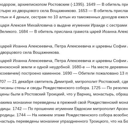
одором, архиепископом Ростовским (-1395). 1649 — В обитель пр
стырю из дворцового села Вощажниково. 1653 — В обитель прислан
тын и 4 деньги, сестрам по 10 алтын из таможенных доходов ежел
 царя Алексея Михайловича о выдаче игумении Ираиде с сестрами 
 Великого. 1684 — В обитель прислана грамота царей Иоанна Алек
 царей Иоанна Алексеевича, Петра Алексеевича и царевны Софии 
 дворцового села Вощажникова.
 царей Иоанна Алексеевича, Петра Алексеевича и царевны Софии 
 сенокосной земли и одной неудобной. 1680-е — На месте деревян
соевичем) построено каменное. 1690 — Обители пожаловано 13 пу
707 — 21 декабря святитель Димитрий, митрополит Ростовский, сд
писаны стены и своды Рождественского собора. 1725 — По резолю
ны были в Ростовский Троицкий, что у Варниц, монастырь, обраще
акима монахини переведены в прежний свой Рождественский мона
одицы. 1742 — По прошению игумении Евдоксии митрополит Арсени
родицы. 1744 — На нижнем этаже Рождественского собора возобно
настырь переведены монахини упраздненного Троицкого, что на Бо