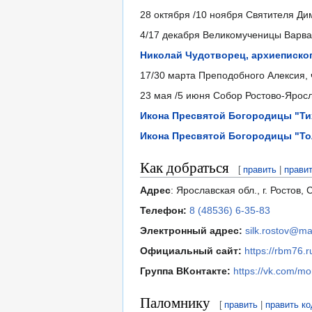
28 октября /10 ноября Святителя Ди
4/17 декабря Великомученицы Варвар
Николай Чудотворец, архиеписко
17/30 марта Преподобного Алексия, 
23 мая /5 июня Собор Ростово-Яросла
Икона Пресвятой Богородицы "Ти
Икона Пресвятой Богородицы "То
Как добраться
[
править
|
прави
Адрес
: Ярославская обл., г. Ростов, 
Телефон:
8 (48536) 6-35-83
Электронный адрес:
silk.rostov@mai
Официальный сайт:
https://rbm76.r
Группа ВКонтакте:
https://vk.com/mo
Паломнику
[
править
|
править ко