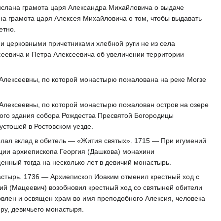
ислана грамота царя Александра Михайловича о выдаче
а грамота царя Алексея Михайловича о том, чтобы выдавать
етно.
и церковными причетниками хлебной руги не из села
сеевича и Петра Алексеевича об увеличении территории
Алексеевны, по которой монастырю пожалована на реке Могзе
Алексеевны, по которой монастырю пожалован остров на озере
ного здания собора Рождества Пресвятой Богородицы
стошей в Ростовском уезде.
елал вклад в обитель — «Жития святых». 1715 — При игумений
ции архиепископа Георгия (Дашкова) монахини
нный тогда на несколько лет в девичий монастырь.
стырь. 1736 — Архиепископ Иоаким отменил крестный ход с
й (Мацеевич) возобновил крестный ход со святыней обители
влен и освящен храм во имя преподобного Алексия, человека
ру, девичьего монастыря.