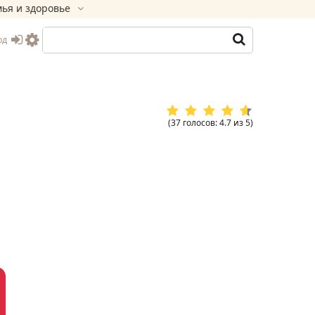
ья и здоровье
од
(
37
голосов
:
4.7
из
5
)