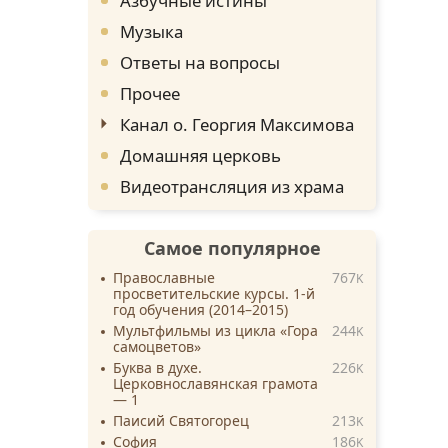
Азбучные истины
Музыка
Ответы на вопросы
Прочее
Канал о. Георгия Максимова
Домашняя церковь
Видеотрансляция из храма
Самое популярное
Православные
767
K
просветительские курсы. 1-й
год обучения (2014–2015)
Мультфильмы из цикла «Гора
244
K
самоцветов»
Буква в духе.
226
K
Церковнославянская грамота
— 1
Паисий Святогорец
213
K
София
186
K