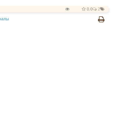
0.0
2
налы