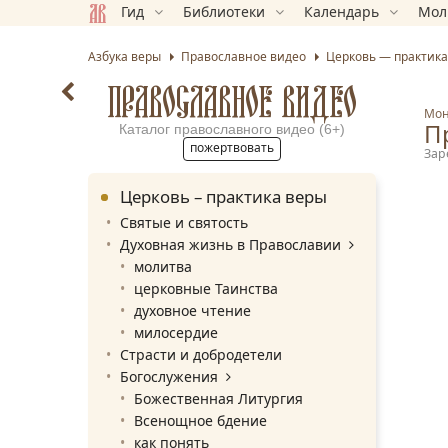
Гид
Библиотеки
Календарь
Мол
Азбука веры
Православное видео
Церковь — практика
ПРАВОСЛАВНОЕ ВИДЕО
Мон
П
Каталог православного видео (6+)
пожертвовать
Зар
Церковь – практика веры
Святые и святость
Духовная жизнь в Православии
молитва
церковные Таинства
духовное чтение
милосердие
Страсти и добродетели
Богослужения
Божественная Литургия
Всенощное бдение
как понять