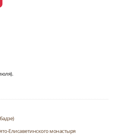
июля).
бадзе)
вято-Елисаветинского монастыря