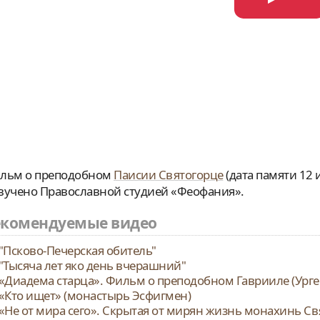
льм о преподобном
Паисии Святогорце
(дата памяти 12 
вучено Православной студией «Феофания».
екомендуемые видео
"Псково-Печерская обитель"
"Тысяча лет яко день вчерашний"
«Диадема старца». Фильм о преподобном Гаврииле (Урге
«Кто ищет» (монастырь Эсфигмен)
«Не от мира сего». Скрытая от мирян жизнь монахинь С