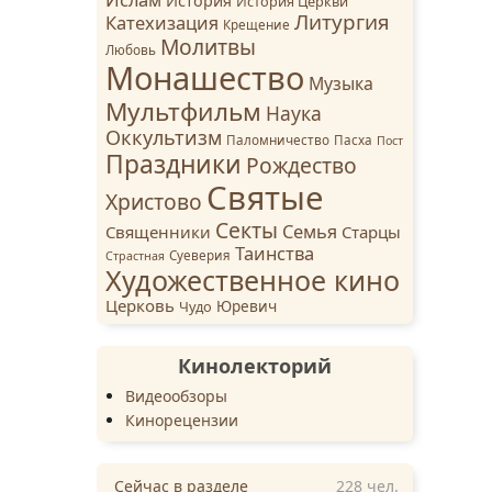
История
История Церкви
Литургия
Катехизация
Крещение
Молитвы
Любовь
Монашество
Музыка
Мультфильм
Наука
Оккультизм
Паломничество
Пасха
Пост
Праздники
Рождество
Святые
Христово
Секты
Семья
Священники
Старцы
Таинства
Суеверия
Страстная
Художественное кино
Церковь
Чудо
Юревич
Кинолекторий
Видеообзоры
Кинорецензии
Сейчас в разделе
228
чел.