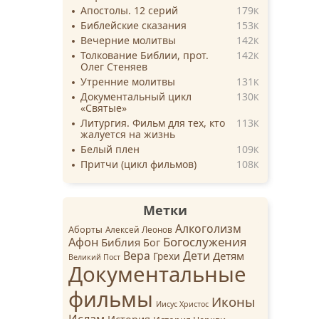
Апостолы. 12 серий
179
K
Библейские сказания
153
K
Вечерние молитвы
142
K
Толкование Библии, прот.
142
K
Олег Стеняев
Утренние молитвы
131
K
Документальный цикл
130
K
«Святые»
Литургия. Фильм для тех, кто
113
K
жалуется на жизнь
Белый плен
109
K
Притчи (цикл фильмов)
108
K
Метки
Алкоголизм
Аборты
Алексей Леонов
Афон
Богослужения
Библия
Бог
Вера
Дети
Детям
Грехи
Великий Пост
Документальные
фильмы
Иконы
Иисус Христос
Ислам