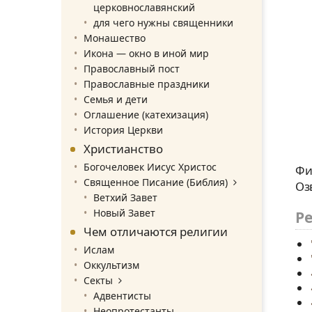
церковнославянский
для чего нужны священники
Монашество
Икона — окно в иной мир
Православный пост
Православные праздники
Семья и дети
Оглашение (катехизация)
История Церкви
Христианство
Богочеловек Иисус Христос
Фи
Священное Писание (Библия)
Оз
Ветхий Завет
Новый Завет
Р
Чем отличаются религии
Ислам
Оккультизм
Секты
Адвентисты
Неопротестанты