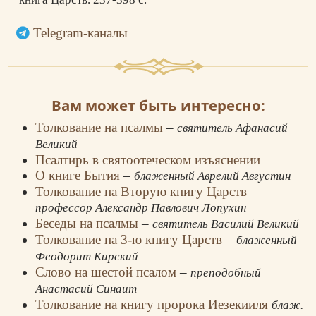
Telegram-каналы
Вам может быть интересно:
Толкование на псалмы
–
святитель Афанасий
Великий
Псалтирь в святоотеческом изъяснении
О книге Бытия
–
блаженный Аврелий Августин
Толкование на Вторую книгу Царств
–
профессор Александр Павлович Лопухин
Беседы на псалмы
–
святитель Василий Великий
Толкование на 3-ю книгу Царств
–
блаженный
Феодорит Кирский
Слово на шестой псалом
–
преподобный
Анастасий Синаит
Толкование на книгу пророка Иезекииля
блаж.