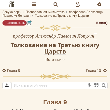
Азбука веры
Православная библиотека
профессор Александр
Разделы портала «Азбука веры»
Павлович Лопухин
Толкование на Третью книгу Царств
Пожертвовать
Вход
Главная
Гид
профессор Александр Павлович Лопухин
Толкование на Третью книгу
Библиотеки
Царств
Календарь
Источник
Молитва
Глава 8
Глава 10
Медиа
Проверь себя
Тематическое
Глава 9
Семья и здоровье