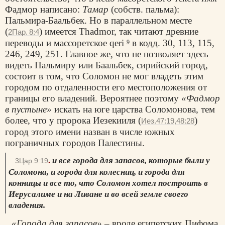
Фадмор написано:
Тамар
(собств. пальма):
Пальмира-Баальбек. Но в параллельном месте
(
) имеется Тhadmor, так читают древние
2Пар. 8:4
переводы и массоретское qeri
в кодд. 30, 113, 115,
9
246, 249, 251. Главное же, что не позволяет здесь
видеть Пальмиру или Баальбек, сирийский город,
состоит в том, что Соломон не мог владеть этим
городом по отдаленности его местоположения от
границы его владений. Вероятнее поэтому
«Фадмор
в пустыне»
искать на юге царства Соломонова, тем
более, что у пророка Иезекииля (
)
Иез.47:19,48:28
город этого имени назван в числе южных
пограничных городов Палестины.
.
и все города для запасов, которые были у
3Цар.9:19
Соломона, и города для колесниц, и города для
конницы и все то, что Соломон хотел построить в
Иерусалиме и на Ливане и во всей земле своего
владения.
«Города для запасов»
– вроде египетских Пифома