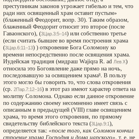
преступникам законов угрожает гибелью и тем, что
ради них освященный храм оставит пустым»
(блаженный Феодорит, вопр. 30). Таким образом,
блаженный Феодорит относит это второе (после
Гаваонского), (
) или собственно третье
3Цар.3:5–14
(если считать бывшее во время построения храма
(
) ) откровение Бога Соломону ко
3Цар.6:11–13
времени непосредственно после освящения храма.
Иудейская традиция (мидраш Wajiqra R. ad
)
Лев X
относила это Богоявление даже прямо на ночь,
последовавшую за освящением храма
. В пользу
8
этого могло бы говорить то, что слова откровения
(ср.
) в этот раз имеют характер ответа на
2Пар.7:12–16
молитву Соломона. Однако если данное откровение
по содержанию своему несомненно имеет связь с
описанным в предыдущей (VIII) главе освящением
храма, то время этого откровения, по прямому
свидетельству библейского текста (
),
3Цар.9:1
определяется так:
«после того, как Соломон кончил
строение храма Господня и дома царского»
, т. е. не