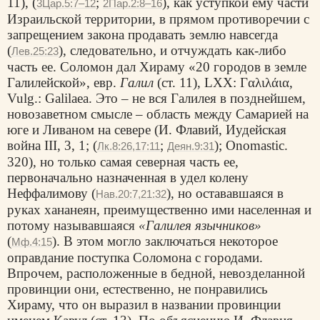
11), (
;
), как уступкой ему части
3Цар.5:7–12
2Пар.2:8–16
Израильской территории, в прямом противоречии с
запрещением закона продавать землю навсегда
(
), следовательно, и отчуждать как-либо
Лев.25:23
часть ее. Соломон дал Хираму «20 городов в земле
Галилейской», евр.
Галил
(ст. 11), LXX:
Γαλιλάια
,
Vulg.: Galilaea. Это – не вся Галилея в позднейшем,
новозаветном смысле – область между Самарией на
юге и Ливаном на севере (И. Флавий, Иудейская
война III, 3, 1; (
;
); Onomastic.
Лк.8:26,17:11
Деян.9:31
320), но только самая северная часть ее,
первоначально назначенная в удел колену
Неффалимову (
), но остававшаяся в
Нав.20:7,21:32
руках хананеян, преимущественно ими населенная и
потому называвшаяся
«Галилея язычников»
(
). В этом могло заключаться некоторое
Мф.4:15
оправдание поступка Соломона с городами.
Впрочем, расположенные в бедной, невозделанной
провинции они, естественно, не понравились
Хираму, что он выразил в названии провинции