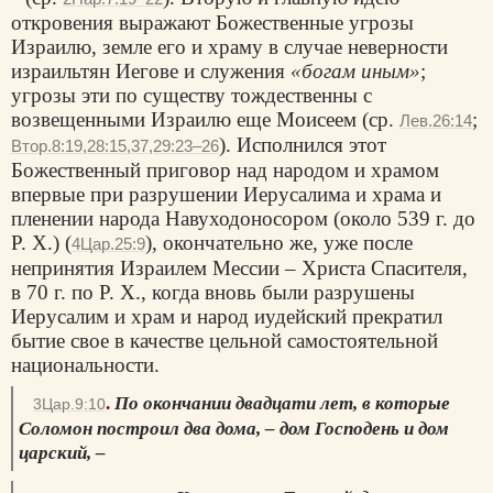
откровения выражают Божественные угрозы
Израилю, земле его и храму в случае неверности
израильтян Иегове и служения
«богам иным»
;
угрозы эти по существу тождественны с
возвещенными Израилю еще Моисеем (ср.
;
Лев.26:14
). Исполнился этот
Втор.8:19,28:15,37,29:23–26
Божественный приговор над народом и храмом
впервые при разрушении Иерусалима и храма и
пленении народа Навуходоносором (около 539 г. до
Р. X.) (
), окончательно же, уже после
4Цар.25:9
непринятия Израилем Мессии – Христа Спасителя,
в 70 г. по Р. X., когда вновь были разрушены
Иерусалим и храм и народ иудейский прекратил
бытие свое в качестве цельной самостоятельной
национальности.
.
По окончании двадцати лет, в которые
3Цар.9:10
Соломон построил два дома, – дом Господень и дом
царский, –