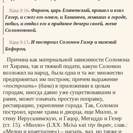
.
Фараон, царь Египетский, пришел и взял
3Цар.9:16
Газер, и сжег его огнем, и Хананеев, живших в городе,
побил, и отдал его в приданое дочери своей, жене
Соломоновой.
.
И построил Соломон Газер и нижний
3Цар.9:17
Бефорон,
Причина как материальной зависимости Соломона
от Хирама, так и тяжкой подати, какую Соломон
возложил на народ, была одна и та же: множество
предпринятых им построек; причем выражение
«построить»
(
бана
) в приложении к целым
городам, иногда давно уже существовавшим и
ранее, может означать простую поправку,
реставрацию, укрепление города. Так, Соломон
построил, кроме храма и дворца, еще Милло, и
стену Иерусалимскую, и Гацор, Мегиддо и Гезер
(ст. 15). «Милло» (LXX:
Μελὼ καὶ τὴν ἄκραν
, слав.:
«Мелон и краеградие») – насыпь, вал, но также и