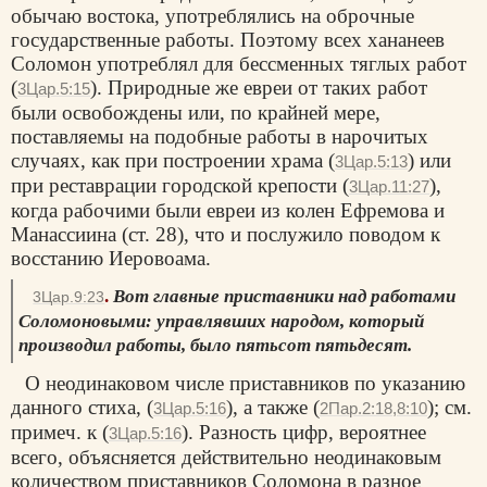
обычаю востока, употреблялись на оброчные
государственные работы. Поэтому всех хананеев
Соломон употреблял для бессменных тяглых работ
(
). Природные же евреи от таких работ
3Цар.5:15
были освобождены или, по крайней мере,
поставляемы на подобные работы в нарочитых
случаях, как при построении храма (
) или
3Цар.5:13
при реставрации городской крепости (
),
3Цар.11:27
когда рабочими были евреи из колен Ефремова и
Манассиина (ст. 28), что и послужило поводом к
восстанию Иеровоама.
.
Вот главные приставники над работами
3Цар.9:23
Соломоновыми: управлявших народом, который
производил работы, было пятьсот пятьдесят.
О неодинаковом числе приставников по указанию
данного стиха, (
), а также (
); см.
3Цар.5:16
2Пар.2:18,8:10
примеч. к (
). Разность цифр, вероятнее
3Цар.5:16
всего, объясняется действительно неодинаковым
количеством приставников Соломона в разное