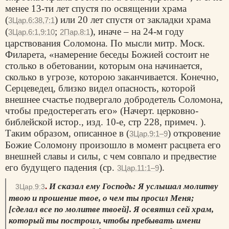
менее 13-ти лет спустя по освящении храма
(
) или 20 лет спустя от закладки храма
3Цар.6:38,7:1
(
;
), иначе – на 24-м году
3Цар.6:1,9:10
2Пар.8:1
царствования Соломона. По мысли митр. Моск.
Филарета, «намерение беседы Божией состоит не
столько в обетовании, которым она начинается,
сколько в угрозе, которою заканчивается. Конечно,
Серцеведец, близко видел опасность, которой
внешнее счастье подвергало добродетель Соломона,
чтобы предостерегать его» (Начерт. церковно-
библейской истор., изд. 10-е, стр 228, примеч. ).
Таким образом, описанное в (
) откровение
3Цар.9:1–9
Божие Соломону произошло в момент расцвета его
внешней славы и силы, с чем совпало и предвестие
его будущего падения (ср.
).
3Цар.11:1–9
.
И сказал ему Господь: Я услышал молитву
3Цар.9:3
твою и прошение твое, о чем ты просил Меня;
[сделал все по молитве твоей]. Я освятил сей храм,
который ты построил, чтобы пребывать имени