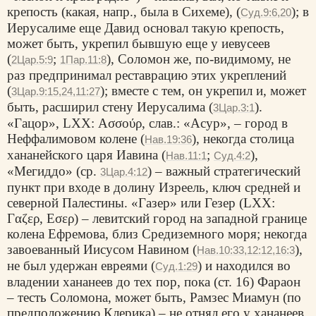
крепость (какая, напр., была в Сихеме), (
); в
Суд.9:6,20
Иерусалиме еще Давид основал такую крепость,
может быть, укрепил бывшую еще у иевусеев
(
;
), Соломон же, по-видимому, не
2Цар.5:9
1Пар.11:8
раз предпринимал реставрацию этих укреплений
(
); вместе с тем, он укрепил и, может
3Цар.9:15,24,11:27
быть, расширил стену Иерусалима (
).
3Цар.3:1
«Гацор», LXX:
Ασσούρ
, слав.: «Асур», – город в
Неффалимовом колене (
), некогда столица
Нав.19:36
хананейского царя Иавина (
;
),
Нав.11:1
Суд.4:2
«Мегиддо» (ср.
) – важный стратегический
3Цар.4:12
пункт при входе в долину Изреель, ключ средней и
северной Палестины. «Газер» или Гезер (LXX:
Γαζερ
,
Εσερ
) – левитский город на западной границе
колена Ефремова, близ Средиземного моря; некогда
завоеванный Иисусом Навином (
),
Нав.10:33,12:12,16:3
не был удержан евреями (
) и находился во
Суд.1:29
владении хананеев до тех пор, пока (ст. 16) Фараон
– тесть Соломона, может быть, Рамзес Миамун (по
предположению Клерика) – не отнял его у хананеев