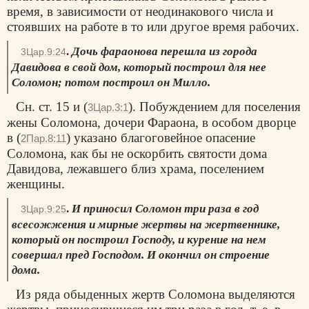
время, в зависимости от неодинакового числа и
стоявших на работе в то или другое время рабочих.
.
Дочь фараонова перешла из города
3Цар.9:24
Давидова в свой дом, который построил для нее
Соломон; потом построил он Милло.
Сн. ст. 15 и (
). Побуждением для поселения
3Цар.3:1
жены Соломона, дочери Фараона, в особом дворце
в (
) указано благоговейное опасение
2Пар.8:11
Соломона, как бы не оскорбить святости дома
Давидова, лежавшего близ храма, поселением
женщины.
.
И приносил Соломон три раза в год
3Цар.9:25
всесожжения и мирные жертвы на жертвеннике,
который он построил Господу, и курение на нем
совершал пред Господом. И окончил он
строение
дома.
Из ряда обыденных жертв Соломона выделяются