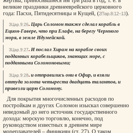
жертвы, приносившиеся им три раза в год, т. е. в
великие праздники древнееврейского церковного
года: Пасхи, Пятидесятницы и Кущей, (
).
2Пар.8:12–13
.
Царь Соломон также сделал корабль в
3Цар.9:26
Ецион-Гавере, что при Елафе, на берегу Чермного
моря, в земле Идумейской.
.
И послал Хирам на корабле своих
3Цар.9:27
подданных корабельщиков, знающих море, с
подданными Соломоновыми;
.
и отправились они в Офир, и взяли
3Цар.9:28
оттуда золота четыреста двадцать талантов, и
привезли царю Соломону.
Для покрытия многочисленных расходов по
постройкам и других Соломон изыскал совершенно
неведомый до него источник государственного
дохода: морскую торговлю, конечно, под
руководством известных в древнем мире
мореплавателей – финикиян (ст. 27). О таком