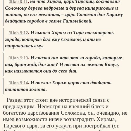
.
на что Хирам, царь Тирский, доставлял
3Цар.9:11
Соломону дерева кедровые и дерева кипарисовые и
золото, по его желанию, – царь Соломон дал Хираму
двадцать городов в земле Галилейской.
.
И вышел Хирам из Тира посмотреть
3Цар.9:12
города, которые дал ему Соломон, и они не
понравились ему.
.
И сказал он: что это за города, которые
3Цар.9:13
ты, брат мой, дал мне? И назвал их землею Кавул,
как называются они
до сего дня.
.
И послал Хирам царю сто двадцать
3Цар.9:14
талантов золота.
Раздел этот стоит вне исторической связи с
предыдущим. Несмотря на внешний блеск и
богатство царствования Соломона, он, очевидно, не
имел возможности иначе вознаградить Хирама,
Тирского царя, за его услуги при постройках (ст.