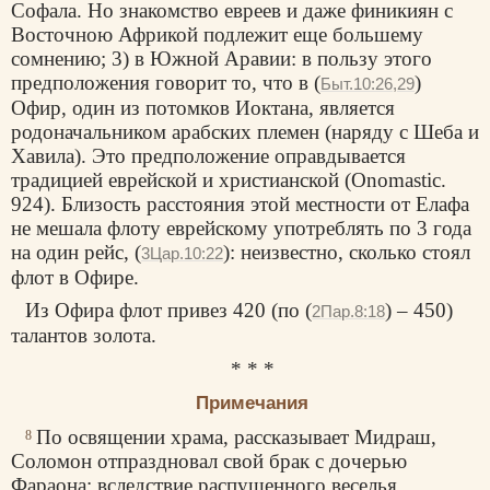
Софала. Но знакомство евреев и даже финикиян с
Восточною Африкой подлежит еще большему
сомнению; 3) в Южной Аравии: в пользу этого
предположения говорит то, что в (
)
Быт.10:26,29
Офир, один из потомков Иоктана, является
родоначальником арабских племен (наряду с Шеба и
Хавила). Это предположение оправдывается
традицией еврейской и христианской (Onomastic.
924). Близость расстояния этой местности от Елафа
не мешала флоту еврейскому употреблять по 3 года
на один рейс, (
): неизвестно, сколько стоял
3Цар.10:22
флот в Офире.
Из Офира флот привез 420 (по (
) – 450)
2Пар.8:18
талантов золота.
* * *
Примечания
По освящении храма, рассказывает Мидраш,
8
Соломон отпраздновал свой брак с дочерью
Фараона: вследствие распущенного веселья,