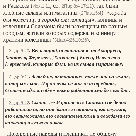
и Раамсеса (
; ср.
), где были
Исх.1:11
2Пар.8:4,17:12
хлебные склады или магазины (
);
«города
2Пар.16:4
для колесниц, и города для конницы»
: конница и
колесницы Соломона были размещены по разным
городам, жители которых содержали конницу и
хранили колесницы (
).
3Цар.4:26,10:26
.
Весь народ, оставшийся от Аморреев,
3Цар.9:20
Хеттеев, Ферезеев, [Хананеев,] Евеев, Иевусеев и
[Гергесеев], которые были не из сынов Израилевых,
.
детей их, оставшихся после них на земле,
3Цар.9:21
которых сыны Израилевы не могли истребить,
Соломон сделал оброчными работниками до сего дня.
.
Сынов же Израилевых Соломон не делал
3Цар.9:22
работниками, но они были его воинами, его слугами,
его вельможами, его военачальниками и вождями его
колесниц и его всадников.
Покоренные народы и пленники, по общему