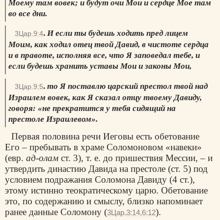
Моему там вовек; и будут очи Мои и сердце Мое там
во все дни.
.
И если ты будешь ходить пред лицем
3Цар.9:4
Моим, как ходил отец твой Давид, в чистоте сердца
и в правоте, исполняя все, что Я заповедал тебе, и
если будешь хранить уставы Мои и законы Мои,
.
то Я поставлю царский престол твой над
3Цар.9:5
Израилем вовек, как Я сказал отцу твоему Давиду,
говоря: «не прекратится у тебя сидящий на
престоле Израилевом».
Первая половина речи Иеговы есть обетование
Его – пребывать в храме Соломоновом «навеки»
(евр.
ад-олам
ст. 3), т. е. до пришествия Мессии, – и
утвердить династию Давида на престоле (ст. 5) под
условием подражания Соломона Давиду (4 ст.),
этому истинно теократическому царю. Обетование
это, по содержанию и смыслу, близко напоминает
ранее данные Соломону (
).
3Цар.3:14,6:12