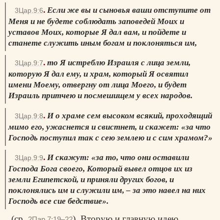
.
Если же вы и сыновья ваши отступите от
3Цар.9:6
Меня и не будете соблюдать заповедей Моих и
уставов Моих, которые Я дал вам, и пойдете и
станете служить иным богам и поклоняться им,
.
то Я истреблю Израиля с лица земли,
3Цар.9:7
которую Я дал ему, и храм, который Я освятил
имени Моему, отвергну от лица Моего, и будет
Израиль притчею и посмешищем у всех народов.
.
И о храме сем высоком всякий, проходящий
3Цар.9:8
мимо его, ужаснется и свистнет, и скажет: «за что
Господь поступил так с сею землею и с сим храмом?»
.
И скажут: «за то, что они оставили
3Цар.9:9
Господа Бога своего, Который вывел отцов их из
земли Египетской, и приняли других богов, и
поклонялись им и служили им, – за это навел на них
Господь все сие бедствие».
(ср.
). Вторую и главную идею
2Пар.7:19–22