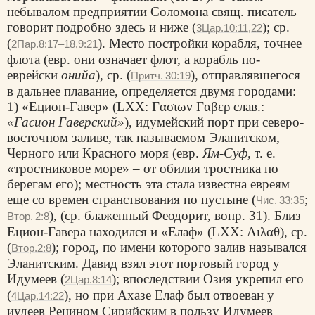
небывалом предприятии Соломона свящ. писатель
говорит подробно здесь и ниже (
); ср.
3Цар.10:11,22
(
). Место постройки корабля, точнее
2Пар.8:17–18,9:21
флота (евр. они означает флот, а корабль по-
еврейски
онийа
), ср. (
), отправлявшегося
Притч. 30:19
в дальнее плавание, определяется двумя городами:
1) «Ецион-Гавер» (LXX:
Γασιων Γαβερ
слав.:
«Гасион Гаверский»
), идумейский порт при северо-
восточном заливе, так называемом Эланитском,
Черного или Красного моря (евр.
Ям-Суф,
т. е.
«тростниковое море» – от обилия тростника по
берегам его); местность эта стала известна евреям
еще со времен странствования по пустыне (
;
Чис. 33:35
), (ср. блаженный Феодорит, вопр. 31). Близ
Втор. 2:8
Ецион-Гавера находился и «Елаф» (LXX:
Αιλαθ
), ср.
(
); город, по имени которого залив назывался
Втор.2:8
Эланитским. Давид взял этот портовый город у
Идумеев (
); впоследствии Озия укрепил его
2Цар.8:14
(
), но при Ахазе Елаф был отвоеван у
4Цар.14:22
иудеев Рецином Сирийским в пользу Идумеев