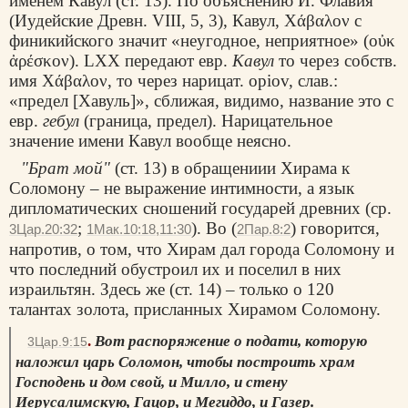
именем Кавул (ст. 13). По объяснению И. Флавия
(Иудейские Древн. VIII, 5, 3), Кавул,
Χάβαλον
с
финикийского значит «неугодное, неприятное» (
οὐκ
ἀρέσκον
). LXX передают евр.
Кавул
то через собств.
имя
Χάβαλον
, то через нарицат. opiov, слав.:
«предел [Хавуль]», сближая, видимо, название это с
евр.
гебул
(граница, предел). Нарицательное
значение имени Кавул вообще неясно.
"Брат мой"
(ст. 13) в обращениии Хирама к
Соломону – не выражение интимности, а язык
дипломатических сношений государей древних (ср.
;
). Во (
) говорится,
3Цар.20:32
1Мак.10:18,11:30
2Пар.8:2
напротив, о том, что Хирам дал города Соломону и
что последний обустроил их и поселил в них
израильтян. Здесь же (ст. 14) – только о 120
талантах золота, присланных Хирамом Соломону.
.
Вот распоряжение о подати, которую
3Цар.9:15
наложил царь Соломон, чтобы построить храм
Господень и дом свой, и Милло, и стену
Иерусалимскую, Гацор, и Мегиддо, и Газер.