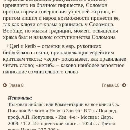
царившего на брачном пиршестве, Соломон
проспал время совершения утренней жертвы, и
притом лишил и народ возможности принести ее,
так как ключи от храма хранились у Соломона.
Вообще, по мысли традиции, момент освящения
храма был и началом отступничества Соломона
Qeri и ketib – отметки в евр. рукописях
9
библейского текста, принадлежащие еврейским
критикам текста; «кери» показывает, как правильнее
читать слово; «кетиб» – каково наиболее вероятное
написание сомнительного слова
Глава 8
Глава 10
Источник:
Толковая Библия, или Комментарии на все книги Св.
Писания Ветхого и Нового Завета : В 7 т. / Под ред.
проф. А.П. Лопухина. - Изд. 4-е. - Москва : Даръ,
2009. / Т. 2: Исторические книги. - 1054 с. / Третья
книга Царств. 237-398 с.