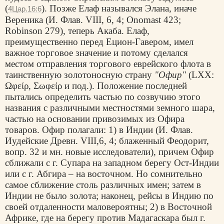
(
). Позже Елаф назывался Элана, иначе
4Цар.16:6
Вереника (И. Флав. VIII, 6, 4; Onomast 423;
Robinson 279), теперь Акаба. Елаф,
преимущественно перед Ецион-Гавером, имел
важное торговое значение и потому сделался
местом отправления торгового еврейского флота в
таинственную золотоносную страну
"Офир"
(LXX:
Ωφείρ
,
Σωφείρ
и под.). Положение последней
пытались определить частью по созвучию этого
названия с различными местностями земного шара,
частью на основании привозимых из Офира
товаров. Офир полагали: 1) в Индии (И. Флав.
Иудейские Древн. VIII,6, 4; блаженный Феодорит,
вопр. 32 и мн. новые исследователи), причем Офир
сближали с г. Супара на западном берегу Ост-Индии
или с г. Абгира – на восточном. Но сомнительно
самое сближение столь различных имен; затем в
Индии не было золота; наконец, рейсы в Индию по
своей отдаленности маловероятны; 2) в Восточной
Африке, где на берегу против Мадагаскара был г.