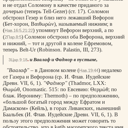
и не отдал Соломону в качестве приданого за
дочерью (теперь Tell-Gezer) (ст. 17). Соломон
обстроил Гезер и близ него лежавший Вефорон
(Бет-хорон,
Βαιθωρών
), называемый нижним; в
(
) упомянут Вефорон верхний, а по
Нав.16:5,21:22
(
) Соломон обстроил оба Вефорона, верхний
2Пар.8:5
и нижний, – тот и другой в колене Ефремовом,
теперь Belt-Ur (Robinson. Palastin, III, 273).
.
и Ваалаф и Фадмор в пустыне,
3Цар.9:18
"Ваалаф"
– в Дановом колене (
) недалеко
Нав.19:44
от Газера и Вефорона (ср. И. Флав. Иудейские
Древн. VII, 6, 1).
"Фадмор"
(Thadmor, LXX:
Θωμώθ
, Onomastic. 515: по Евсевию:
Θερμώθ
; по
блаж. Иерониму: Thermoth) – по предположению,
«большой богатый город между Ефратом и
Дамаском» (Кейль), в горах Ливанских, нынешний
Баальбек (И. Флав. Иудейские Древн. VII, 6, 1). В
пользу этого предположения может говорить то
обстоятельство, что в ketib масоретского текста имя