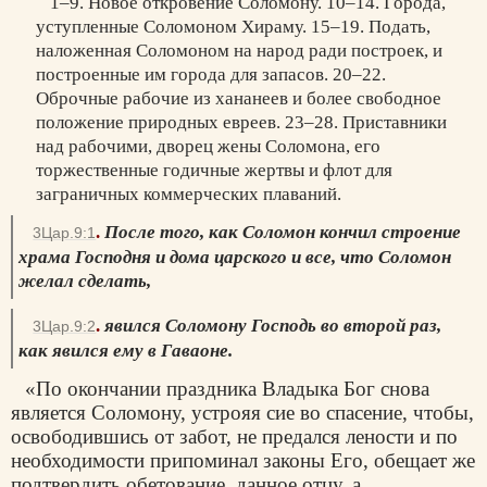
1–9. Новое откровение Соломону. 10–14. Города,
уступленные Соломоном Хираму. 15–19. Подать,
наложенная Соломоном на народ ради построек, и
построенные им города для запасов. 20–22.
Оброчные рабочие из хананеев и более свободное
положение природных евреев. 23–28. Приставники
над рабочими, дворец жены Соломона, его
торжественные годичные жертвы и флот для
заграничных коммерческих плаваний.
.
После того, как Соломон кончил строение
3Цар.9:1
храма Господня и дома царского и все, что Соломон
желал сделать,
.
явился Соломону Господь во второй раз,
3Цар.9:2
как явился ему в Гаваоне.
«По окончании праздника Владыка Бог снова
является Соломону, устрояя сие во спасение, чтобы,
освободившись от забот, не предался лености и по
необходимости припоминал законы Его, обещает же
подтвердить обетование, данное отцу, а