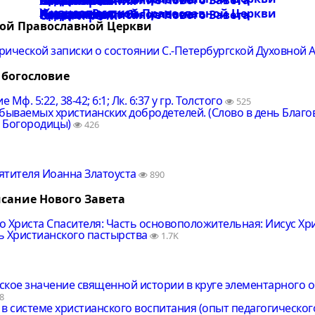
Педагогика
Слова и речи
Жизнеописания
Катехизисы
Жизнеописания
История Русской Православной Церкви
Катехизисы
Нравственное богословие
Патрология
Педагогика
Священное Писание Нового Завета
Слова и речи
кой Православной Церкви
рической записки о состоянии С.-Петербургской Духовной
 богословие
Мф. 5:22, 38-42; 6:1; Лк. 6:37 у гр. Толстого
525
абываемых христианских добродетелей. (Слово в день Благ
 Богородицы)
426
ятителя Иоанна Златоуста
890
сание Нового Завета
 Христа Спасителя: Часть основоположительная: Иисус Хри
ь Христианского пастырства
1.7K
ское значение священной истории в круге элементарного 
8
в системе христианского воспитания (опыт педагогическог