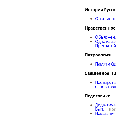
История Русс
Опыт исто
Нравственное
Объяснение 
Одна из з
Пресвятой
Патрология
Памяти Св
Священное Пи
Пастырство
основател
Педагогика
Дидактиче
Вып. 1
58
Наказания 