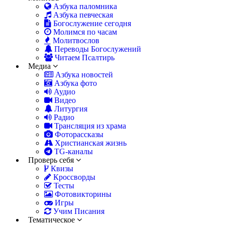
Азбука паломника
Азбука певческая
Богослужение сегодня
Молимся по часам
Молитвослов
Переводы Богослужений
Читаем Псалтирь
Медиа
Азбука новостей
Азбука фото
Аудио
Видео
Литургия
Радио
Трансляция из храма
Фоторассказы
Христианская жизнь
TG-каналы
Проверь себя
Квизы
Кроссворды
Тесты
Фотовикторины
Игры
Учим Писания
Тематическое