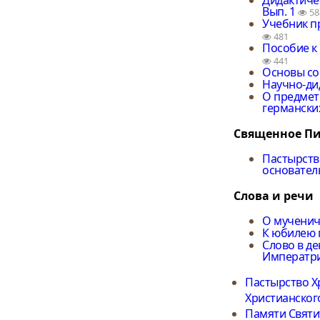
Вып. 1
58
Учебник пр
481
Пособие к
441
Основы со
Научно-ди
О предмет
германски
Священное Пи
Пастырство
основател
Слова и речи
О мученич
К юбилею 
Слово в д
Императр
Пастырство Х
Христианског
Памяти Святи