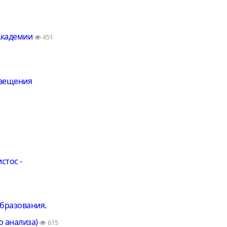
 Академии
451
овещения
стос -
образования.
о анализа)
615