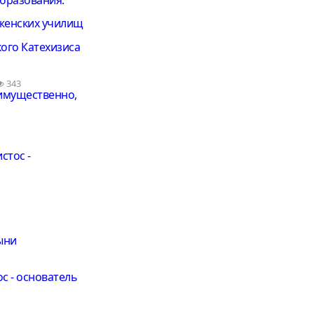
 женских училищ
ого Катехизиса
343
имущественно,
стос -
ыни
с - основатель