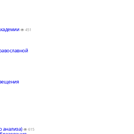
 Академии
451
православной
овещения
о анализа)
615
образования.