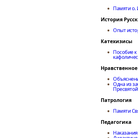
Памяти о.
История Русс
Опыт исто
Катехизисы
Пособие к
кафоличес
Нравственное
Объяснение 
Одна из з
Пресвятой
Патрология
Памяти Св
Педагогика
Наказания 
Дидактиче