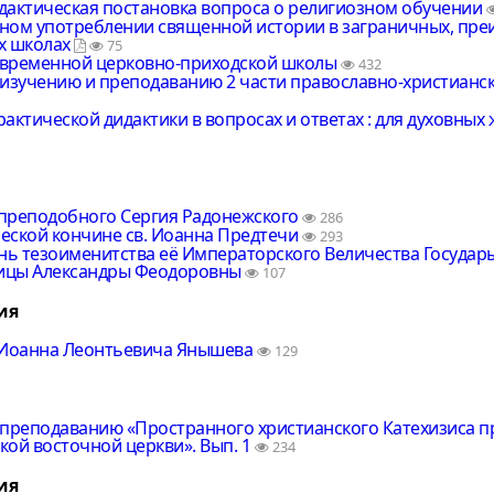
дактическая постановка вопроса о религиозном обучении
ном употреблении священной истории в заграничных, пре
х школах
75
временной церковно-приходской школы
432
 изучению и преподаванию 2 части православно-христианск
актической дидактики в вопросах и ответах : для духовных
преподобного Сергия Радонежского
286
еской кончине св. Иоанна Предтечи
293
ень тезоименитства её Императорского Величества Государ
ицы Александры Феодоровны
107
ия
 Иоанна Леонтьевича Янышева
129
 преподаванию «Пространного христианского Катехизиса 
кой восточной церкви». Вып. 1
234
ия