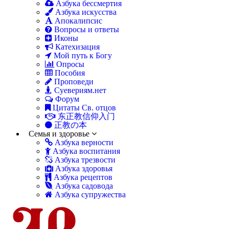
Азбука бессмертия
Азбука искусства
Апокалипсис
Вопросы и ответы
Иконы
Катехизация
Мой путь к Богу
Опросы
Пособия
Проповеди
Суевериям.нет
Форум
Цитаты Св. отцов
东正教信仰入门
正教の本
Семья и здоровье
Азбука верности
Азбука воспитания
Азбука трезвости
Азбука здоровья
Азбука рецептов
Азбука садовода
Азбука супружества