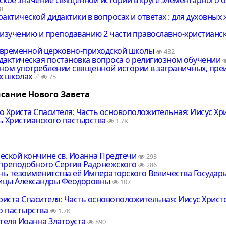
8
актической дидактики в вопросах и ответах : для духовных
 изучению и преподаванию 2 части православно-христианск
временной церковно-приходской школы
432
дактическая постановка вопроса о религиозном обучении
ном употреблении священной истории в заграничных, пре
х школах
75
сание Нового Завета
 Христа Спасителя: Часть основоположительная: Иисус Хри
ь Христианского пастырства
1.7K
еской кончине св. Иоанна Предтечи
293
преподобного Сергия Радонежского
286
ень тезоименитства её Императорского Величества Государ
ицы Александры Феодоровны
107
риста Спасителя: Часть основоположительная: Иисус Христо
о пастырства
1.7K
теля Иоанна Златоуста
890