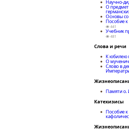
Научно-ди
О предмет
германски
Основы со
Пособие к
441
Учебник пр
481
Слова и речи
К юбилею 
О мученич
Слово в д
Императр
Жизнеописан
Памяти о.
Катехизисы
Пособие к
кафоличес
Жизнеописан