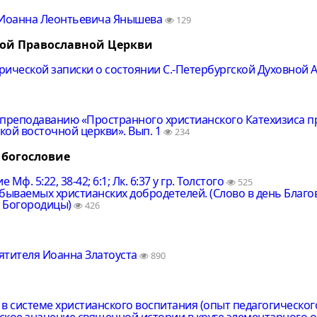
 Иоанна Леонтьевича Янышева
129
кой Православной Церкви
рической записки о состоянии С.-Петербургской Духовной
 преподаванию «Пространного христианского Катехизиса 
кой восточной церкви». Вып. 1
234
 богословие
Мф. 5:22, 38-42; 6:1; Лк. 6:37 у гр. Толстого
525
абываемых христианских добродетелей. (Слово в день Благ
 Богородицы)
426
ятителя Иоанна Златоуста
890
в системе христианского воспитания (опыт педагогическог
ское значение священной истории в круге элементарного 