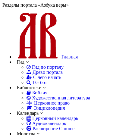
Разделы портала «Азбука веры»
Главная
Гид
Гид по порталу
Древо портала
С чего начать
TG бот
Библиотеки
Библия
Художественная литература
Церковное право
Энциклопедия
Календарь
Церковный календарь
Аудиокалендарь
Расширение Chrome
Молитва