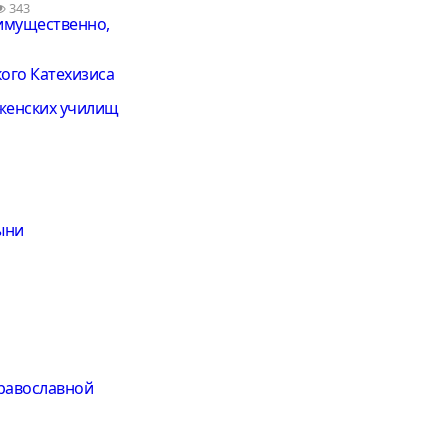
343
имущественно,
ого Катехизиса
 женских училищ
ыни
православной