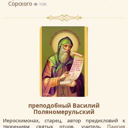
Сорского
10K
преподобный Василий
Поляномерульский
Иеросхимонах, старец, автор предисловий к
творениям святых отцов, учитель
Паисия