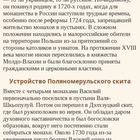
он покинул родину в 1720-х годах, когда для
монашества в России наступили трудные времена,
особенно после реформы 1724 года, запрещавшей
жительство монахов в пустынях. В сложном
положении находились и малороссийские обители
на территории Польши из-за притеснений со
стороны католиков и униатов. На протяжении XVIII
века многие иноки переселились в княжества
Молдо-Влахии и были благосклонно приняты
гражданскими и церковными властями.
Устройство Поляномерульского скита
Вместе с четырьмя монахами Василий
первоначально поселился в пустыни Валя-
Шкьопулуй. Потом он перешел в Дэлхэуцкий скит,
где был рукоположен во иерея. Он обладал даром
духовного наставничества и был богословски
образован, вокруг него постепенно стали
собираться монахи. Около 1730 года из-за
увеличения числа братии Василий ушел из