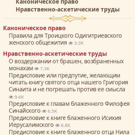
Каноническое право
Нравственно-аскетические труды
Каноническое право
Правила для Троицкого Одигитриевского
женского общежития
3.3K
Нравственно-аскетические труды
О воздержании от брашен, возбраненных
монахам
7.3K
Предисловие или предпутие, желающим
читать книгу святого отца нашего Григория
Синаита и не погрешать против ее смысла
9.6K
Предисловие к главам блаженного Филофея
Синайского
6.5K
Предисловие к книге блаженного Исихия
Иерусалимского
6.8K
Предисловие к книге блаженного отца Нила