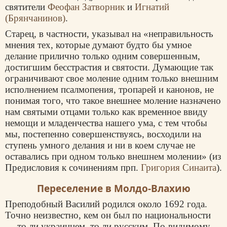
святители
Феофан Затворник
и
Игнатий
(Брянчанинов)
.
Старец, в частности, указывал на «неправильность
мнения тех, которые думают будто бы умное
делание прилично только одним совершенным,
достигшим бесстрастия и святости. Думающие так
ограничивают свое моление одним только внешним
исполнением псалмопения, тропарей и канонов, не
понимая того, что такое внешнее моление назначено
нам святыми отцами только как временное ввиду
немощи и младенчества нашего ума, с тем чтобы
мы, постепенно совершенствуясь, восходили на
ступень умного делания и ни в коем случае не
оставались при одном только внешнем молении» (из
Предисловия к сочинениям прп.
Григория Синаита
).
Переселение в Молдо-Влахию
Преподобный Василий родился около 1692 года.
Точно неизвестно, кем он был по национальности
— то ли украинцем, то ли русским. По-видимому,