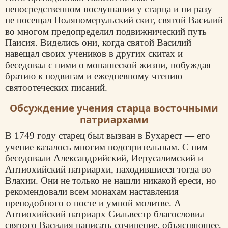
непосредственном послушании у старца и ни разу
не посещал Поляномерульский скит, святой Василий
во многом предопределил подвижнический путь
Паисия. Виделись они, когда святой Василий
навещал своих учеников в других скитах и
беседовал с ними о монашеской жизни, побуждая
братию к подвигам и ежедневному чтению
святоотеческих писаний.
Обсуждение учения старца восточными
патриархами
В 1749 году старец был вызван в Бухарест — его
учение казалось многим подозрительным. С ним
беседовали Александрийский, Иерусалимский и
Антиохийский патриархи, находившиеся тогда во
Влахии. Они не только не нашли никакой ереси, но
рекомендовали всем монахам наставления
преподобного о посте и умной молитве. А
Антиохийский патриарх Сильвестр благословил
святого Василия написать сочинение, объясняющее,