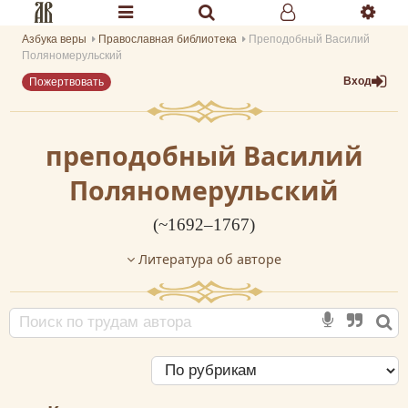
Азбука веры
Православная библиотека
Преподобный Василий
Разделы портала «Азбука веры»
Поляномерульский
Вход
Пожертвовать
Главная
Гид
преподобный Василий
Библиотеки
Поляномерульский
Календарь
(~1692–1767)
Молитва
Литература об авторе
Медиа
Проверь себя
Тематическое
Семья и здоровье