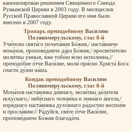
канонизирован решением Священного Синода
Румынской Церкви в 2003 году. В месяцеслов
Русской Православной Церкви его имя было
внесено в 2007 году.
Тропарь преподобному
Василию
Поляномерульскому
, глас 8-й
Учи́телю свята́го почита́ния Бо́жия,/ наста́вниче
мона́хов, пропове́дниче да́ра Бо́жия,/ просвети́телю
моли́твы у́мныя, я́же тобо́ю я́сно испо́лнена,//
преподо́бне о́тче Васи́лие, моли́ при́сно Христа́ Бога
спасти́ ду́ши на́ша.
Кондак преподобному
Василию
Поляномерульскому
, глас 8-й
Мона́хов наста́вника ди́внаго, моли́твы де́лателя
иску́снаго,/ небе́снаго челове́ка и земна́го а́нгела,/
изря́днаго наста́вника духо́внаго ра́достно воспое́м
и просла́вим:// Ра́дуйся, свя́те о́тче Васи́лие,
пропове́дниче Бо́жия благода́ти.