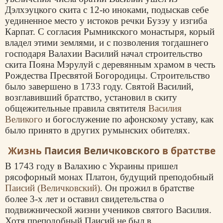
Дэлхэуцкого скита с 12-ю иноками, подыскав себе
уединенное место у истоков речки Бузэу у изгиба
Карпат. С согласия Рымникского монастыря, корый
владел этими землями, и с позволения тогдашнего
господаря Валахии Василий начал строительство
скита Пояна Мэрулуй с деревянным храмом в честь
Рождества Пресвятой Богородицы. Строительство
было завершено в 1733 году. Святой Василий,
возглавивший братство, установил в скиту
общежительные правила святителя
Василия
Великого
и богослужение по афонскому уставу, как
было принято в других румынских обителях.
Жизнь
Паисия Величковского
в братстве
В 1743 году в Валахию с Украины пришел
рясофорный монах Платон, будущий преподобный
Паисий (Величковский)
. Он прожил в братстве
более 3-х лет и оставил свидетельства о
подвижнической жизни учеников святого Василия.
Хотя преподобный Паисий не был в