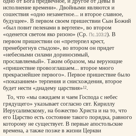
одно от Бога предвечное, и другое от Девы в
исполнение времени». Двойными являются и
сошествия «одно незаметное... и второе славное,
будущее». В первом своем пришествии Сын Божий
«был повит пеленами в вертепе», во втором
«оденется светом яко ризою» (Ср.
). В
Пс.103:2
первом пришествии он «претерпел крест,
пренебрегнув стыдом», во втором он придет
«небесными силами дориносимый,
прославляемый». Таким образом, мы верующие
«пришествие провозглашаем... второе много
прекраснейшее первого». Первое пришествие было
«показанием» терпения и снисхождения, второе
будет нести «диадему царствия»
.
12
То, что «мы ожидаем и чаем Господа с небес
грядущего» указывает согласно свт.
Кириллу
Иерусалимскому
, на божество Христа и на то, что
его Царство есть состояние такого порядка, равного
которому не существует. В первые апостольские
времена, а также позже в жизни Церкви