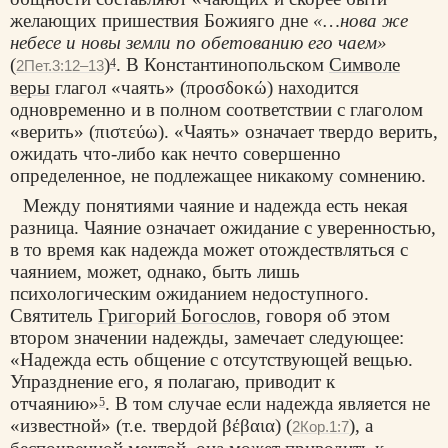
желающих пришествия Божияго дне
«…нова же
небесе и новы земли по обетованию его чаем»
(
)
. В Константинопольском
Символе
4
2Пет.3:12–13
веры
глагол «чаять» (προσδοκώ) находится
одновременно и в полном соответствии с глаголом
«верить» (πιστεύω). «Чаять» означает твердо верить,
ожидать что-либо как нечто совершенно
определенное, не подлежащее никакому сомнению.
Между понятиями чаяние и надежда есть некая
разница. Чаяние означает ожидание с уверенностью,
в то время как надежда может отождествляться с
чаянием, может, однако, быть лишь
психологическим ожиданием недоступного.
Святитель
Григорий Богослов
, говоря об этом
втором значении надежды, замечает следующее:
«Надежда есть общение с отсутствующей вещью.
Упразднение его, я полагаю, приводит к
отчаянию»
. В том случае если надежда является не
5
«известной» (т.е. твердой βέβαια) (
), а
2Кор.1:7