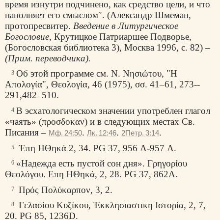
время изнутри подчинено, как средство цели, и что
наполняет его смыслом″. (Александр Шмеман,
протопресвитер.
Введение в Литургическое
Богословие,
Крутицкое Патриаршее Подворье,
(Богословская библиотека 3), Москва 1996, с. 82) –
(Прим. переводчика).
Об этой программе см. N.
Νησιώτου
, "Н
3
Απολογία
",
Θεολογία
, 46 (1975),
σσ
. 41–61, 273-­
291,482–510.
В эсхатологическом значении употреблен глагол
4
«чаять» (
προσδοκαν
) и в следующих местах Св.
Писания –
.
.
.
Мф. 24:50
Лк. 12:46
2Петр. 3:14
Ἐπη ΗΘηκά
2, 34. PG 37, 956 А-957 А.
5
«Надежда есть пустой сон дня».
Γρηγορίου
6
Θεολόγου
.
Επη ΗΘηκά
, 2, 28. PG 37, 862А.
Πρός Πολύκαρπον
, 3, 2.
7
Γελασίου Κυζίκου
,
Ἐκκλησιαστικη Ιστορία
, 2, 7,
8
20. PG 85, 1236D.