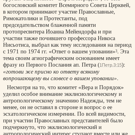
богословский комитет Всемирного Совета Церквей,
в котором принимают участие Православные,
Римокатолики и Протестанты, под
председательством блаженной памяти
протопресвитера
Иоанна Мейендорфа
и при
участии также почившего профессора Никоса
Нисьотиса, выбрал как тему исследования на период
с 1971 по 1974 гг. «Ответ о вашем уповании»
. Эта
3
тема своим агиографическим основанием имеет
фразу из Первого Послания ап. Петра (
):
1Петр.3:15
«готови же присно ко ответу всякому
вопрошающему вы словесе о вашем уповании»
.
Несмотря на то, что комитет «Вера и Порядок»
уделил особое внимание экклисиологическому и
антропологическому значению Надежды, тем не
менее, он не оставил в стороне и вопрос о ее
эсхатологическом измерении. По всей видимости,
при участии Православных представителей было
подчеркнуто, что экклисиологический и
антропологический интерес ступают вместе или же