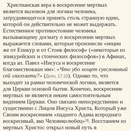
Христианская вера в воскресение мертвых
является вызовом для логики человека,
затрудняющегося принять столь странную идею,
которой он действительно не может выдержать.
Естественное противостояние человека
вызывающему догмату о воскресении мертвых
выражается словами, которые произнесли «неции
же от Епикур и от Стоик философ» («некоторые из
эпикурейских и стоических философов») в Афинах,
когда ап. Павел «Иисуса и воскресение
благовествоваше им»:
«Что убо хощет суесловивый
сей глаголати?»
(
). Однако то, что
Деян. 17:18
выходит за рамки человеческой логики, является
для Церкви основой бытия. Конечно, воскресение
мертвых не является неким самостоятельным
видением Церкви. Оно связано непосредственно и
существенно с Лицом Иисуса Христа, Который уже
Своим воскресением «падшего Адама всероднаго
воскресивый, яко Человеколюбец»
. Восстанием из
18
мертвых Христос открыл новый путь в