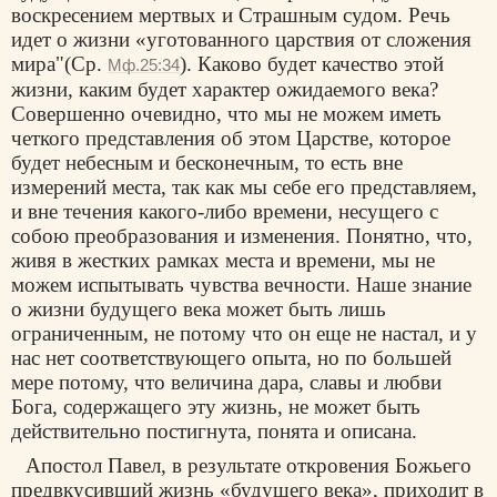
воскресением мертвых и Страшным судом. Речь
идет о жизни «уготованного царствия от сложения
мира"(Ср.
). Каково будет качество этой
Мф.25:34
жизни, каким будет характер ожидаемого века?
Совершенно очевидно, что мы не можем иметь
четкого представления об этом Царстве, которое
будет небесным и бесконечным, то есть вне
измерений места, так как мы себе его представляем,
и вне течения какого-либо времени, несущего с
собою преобразования и изменения. Понятно, что,
живя в жестких рамках места и времени, мы не
можем испытывать чувства вечности. Наше знание
о жизни будущего века может быть лишь
ограниченным, не потому что он еще не настал, и у
нас нет соответствующего опыта, но по большей
мере потому, что величина дара, славы и любви
Бога, содержащего эту жизнь, не может быть
действительно постигнута, понята и описана.
Апостол Павел, в результате откровения Божьего
предвкусивший жизнь «будущего века», приходит в