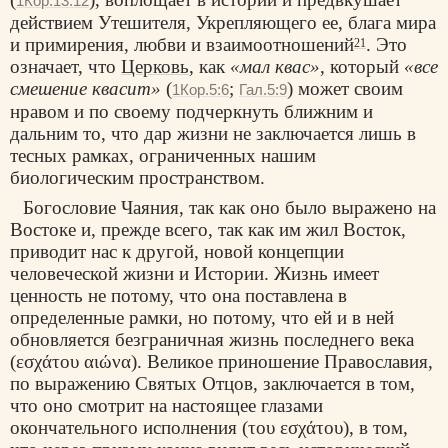
1Кор.13:12
действием Утешителя, Укрепляющего ее, блага мира
и примирения, любви и взаимоотношений
. Это
21
означает, что
Церковь
, как
«мал квас»
, который
«все
смешение квасит»
(
;
) может своим
1Кор.5:6
Гал.5:9
нравом и по своему подчеркнуть ближним и
дальним то, что дар жизни не заключается лишь в
тесных рамках, ограниченных нашим
биологическим пространством.
Богословие Чаяния, так как оно было выражено на
Востоке и, прежде всего, так как им жил Восток,
приводит нас к другой, новой концепции
человеческой жизни и Истории. Жизнь имеет
ценность не потому, что она поставлена в
определенные рамки, но потому, что ей и в ней
обновляется безграничная жизнь последнего века
(εσχάτου αιώνα). Великое приношение Православия,
по выражению Святых Отцов, заключается в том,
что оно смотрит на настоящее глазами
окончательного исполнения (του εσχάτου), в том,