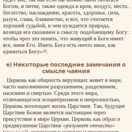
Богом, и питие, также одежда и кров, воздух, место,
богатство, наслаждение, красота, здоровье, сила,
разум, слава, блаженство, и все, что считается
хорошей судьбой, в чем нуждается природа,
возводя все сказанное к смыслу подобающему Богу:
чтобы чрез это понять, что живущий в Боге имеет
все, имея Его. Иметь Бога есть ничто иное, как
единиться Богу»
.
20
е) Некоторые последние замечания о
смысле чаяния
Церковь
как общность верующих живет в мире,
часто наполненном разрушением, разделением,
насилием и смертью. Среди этого мира,
отличающегося эгоцентризмом и непрочностью,
Церковь воплощает жизнь Царствия. Так, будущее
Царствие Божие является настоящим через
присутствие в мире Церкви. Церковь как образ и
предвкушение Царствия
«разумеет отчасти»
(
), воплощает в истории и предвкушает