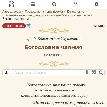
Азбука веры
Православная библиотека
Богословие
Разделы портала «Азбука веры»
Современные исследования на частные богословские темы
Богословие чаяния
Главная
Пожертвовать
Вход
Гид
проф. Константин Скутерис
Библиотеки
Богословие чаяния
Календарь
Источник
Молитва
Медиа
Проверь себя
(богословские заметки по поводу
эсхатологии никейско-
Тематическое
константинопольского
Символа веры
)
«Чаю воскресения мертвых и жизни
Семья и здоровье