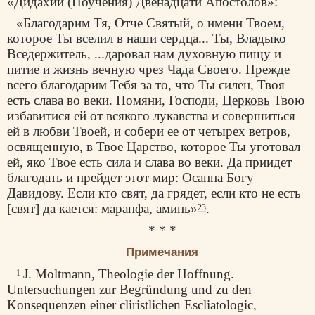
«Дидахии (Поучения) Двенадцати Апостолов»:
«Благодарим Тя, Отче Святый, о имени Твоем,
которое Ты вселил в наши сердца... Ты, Владыко
Вседержитель, ...даровал нам духовную пищу и
питие и жизнь вечную чрез Чада Своего. Прежде
всего благодарим Тебя за то, что Ты силен, Твоя
есть слава во веки. Помяни, Господи,
Церковь
Твою
избавитися ей от всякого лукавства и совершиться
ей в любви Твоей, и собери ее от четырех ветров,
освященную, в Твое Царство, которое Ты уготовал
ей, яко Твое есть сила и слава во веки. Да приидет
благодать и прейдет этот мир: Осанна Богу
Давидову. Если кто свят, да грядет, если кто не есть
[свят] да кается: маранфа, аминь»
.
23
* * *
Примечания
J. Moltmann, Theologie der Hoffnung.
1
Untersuchungen zur Begründung und zu den
Konsequenzen einer cliristlichen Escliatologic,