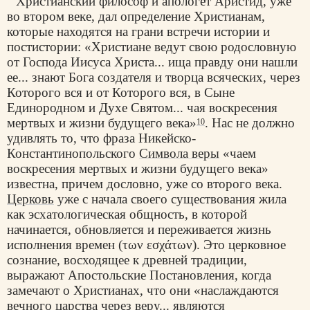
Христианский философ и апологет Аристид, уже
во втором веке, дал определение Христианам,
которые находятся на грани встречи истории и
постистории: «Христиане ведут свою родословную
от Господа Иисуса Христа... ища правду они нашли
ее... знают Бога создателя и творца всяческих, через
Которого вся и от Которого вся, в Сыне
Единородном и Духе Святом... чая воскресения
мертвых и жизни будущего века»
. Нас не должно
10
удивлять то, что фраза Никейско-
Константинопольского
Символа веры
«чаем
воскресения мертвых и жизни будущего века»
известна, причем дословно, уже со второго века.
Церковь
уже с начала своего существования жила
как эсхатологическая общность, в которой
начинается, обновляется и переживается жизнь
исполнения времен (των εσχάτων). Это церковное
сознание, восходящее к древней традиции,
выражают Апостольские Постановления, когда
замечают о Христианах, что они «наслаждаются
вечного царства через веру... являются