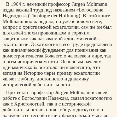
В 1964 г. немецкий профессор Jürgen Moltmann
издал важный труд под названием «Богословие
Надежды»
(Theologie der Hoffnung). В этой книге
1
Moltmann вновь поднял, но уже в новом свете,
вопрос о христианской эсхатологии, сам же он был
для своей эпохи проводником и горячим
защитником так называемой «динамической»
эсхатологии. Эсхатология в его труде представлена
как динамический фундамент для понимания как
домостроительства Божьего о человеке и мире, так
о всем историческом пути. Основным началом
«динамической» эсхатологии является то, что
взгляд на Историю через призму эсхатологии
являет глубину, достоинство и динамику
исторической действительности.
Протестант профессор Jürgen Moltmann в своей
работе о Богословии Надежды, связал эсхатологию
как с Христологией, так и с исторической
действительностью, понял общую дискуссию о
надежде в ее тесной связи с философской мыслью