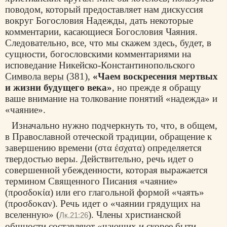
поводом, который предоставляет нам дискуссия
вокруг Богословия Надежды, дать некоторые
комментарии, касающиеся Богословия Чаяния.
Следовательно, все, что мы скажем здесь, будет, в
сущности, богословскими комментариями на
исповедание Никейско-Константинопольского
Символа веры
(381),
«Чаем воскресения мертвых
и жизни будущего века»
, но прежде я обращу
ваше внимание на толкование понятий «надежда» и
«чаяние».
Изначально нужно подчеркнуть то, что, в общем,
в Православной отеческой традиции, обращение к
завершению времени (στα έσχατα) определяется
твердостью веры. Действительно, речь идет о
совершенной убежденности, которая выражается
термином Священного Писания «чаяние»
(προσδοκία) или его глагольной формой «чаять»
(προσδοκαν). Речь идет о «чаянии грядущих на
вселенную» (
). Члены христианской
Лк.21:26
общности составляют «чающих и скорее быти