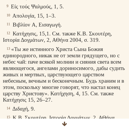
Είς τούς Ψαλμούς
, 1, 5.
9
Απολογία
, 15, 1–3.
10
Βιβλίον
A­,
Εισαγωγή
.
11
Κατήχησις
, 15,1. См. также
Κ
.
Β
.
Σκουτέρη
,
12
Ιστορία Δογμάτων
, 2,
ΑΘήνα
2004,
σ
. 319.
«Ты же истинного Христа Сына Божия
13
единородного, никак не от земли грядущего, но с
небес чай: паче всякой молнии и сияния света всем
являющегося, ангелами дориносимого, дабы судить
живых и мертвых, царствующего царством
небесным, вечным и бесконечным. Будь храним и в
этом, поскольку многие говорят, что настал конец
царству Христову».
Κατήχηση
, 4, 15. См. также
Κατήχησις
15, 26–27.
Διδαχή
, 9.
14
Κ
.
Β
.
Σκουτέρη
,
Ιστορία Δογμάτων
, 2,
ΑΘήνα
15
2004,
σσ
534–535.