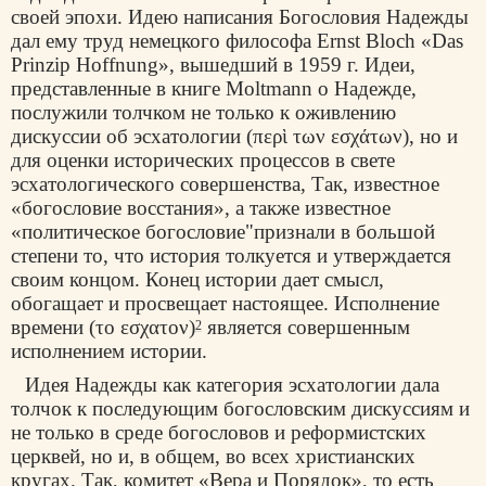
своей эпохи. Идею написания Богословия Надежды
дал ему труд немецкого философа Ernst Bloch «Das
Prinzip Hoffnung», вышедший в 1959 г. Идеи,
представленные в книге Moltmann о Надежде,
послужили толчком не только к оживлению
дискуссии об эсхатологии (περὶ των εσχάτων), но и
для оценки исторических процессов в свете
эсхатологического совершенства, Так, известное
«богословие восстания», а также известное
«политическое богословие"признали в большой
степени то, что история толкуется и утверждается
своим концом. Конец истории дает смысл,
обогащает и просвещает настоящее. Исполнение
времени (το εσχατον)
является совершенным
2
исполнением истории.
Идея Надежды как категория эсхатологии дала
толчок к последующим богословским дискуссиям и
не только в среде богословов и реформистских
церквей, но и, в общем, во всех христианских
кругах. Так, комитет «Вера и Порядок», то есть