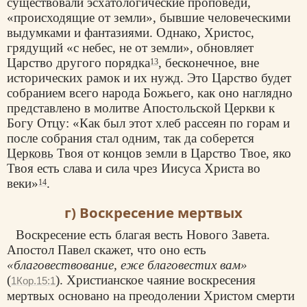
существовали эсхатологические проповеди,
«происходящие от земли», бывшие человеческими
выдумками и фантазиями. Однако, Христос,
грядущий «с небес, не от земли», обновляет
Царство другого порядка
, бесконечное, вне
13
исторических рамок и их нужд. Это Царство будет
собранием всего народа Божьего, как оно наглядно
представлено в молитве Апостольской Церкви к
Богу Отцу: «Как был этот хлеб рассеян по горам и
после собрания стал одним, так да соберется
Церковь
Твоя от концов земли в Царство Твое, яко
Твоя есть слава и сила чрез Иисуса Христа во
веки»
.
14
г) Воскресение мертвых
Воскресение есть благая весть Нового Завета.
Апостол Павел скажет, что оно есть
«благовествование, еже благовестих вам»
(
). Христианское чаяние воскресения
1Кор.15:1
мертвых основано на преодолении Христом смерти