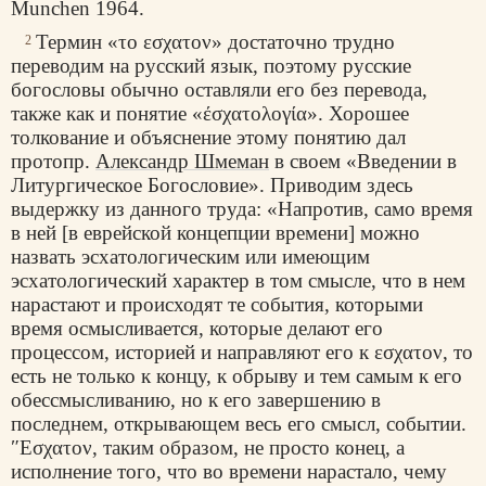
Munchen 1964.
Термин «το εσχατον» достаточно трудно
2
переводим на русский язык, поэтому русские
богословы обычно оставляли его без перевода,
также как и понятие «έσχατολογία». Хорошее
толкование и объяснение этому понятию дал
протопр.
Александр Шмеман
в своем «Введении в
Литургическое Богословие». Приводим здесь
выдержку из данного труда: «Напротив, само время
в ней [в еврейской концепции времени] можно
назвать эсхатологическим или имеющим
эсхатологический характер в том смысле, что в нем
нарастают и происходят те события, которыми
время осмысливается, которые делают его
процессом, историей и направляют его к εσχατον, то
есть не только к концу, к обрыву и тем самым к его
обессмысливанию, но к его завершению в
последнем, открывающем весь его смысл, событии.
″Εσχατον, таким образом, не просто конец, а
исполнение того, что во времени нарастало, чему