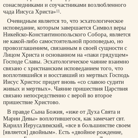
сонаследниками и соучастниками возлюбленного
чада Иисуса Христа»
.
11
Очевидным является то, что эсхатологическое
исповедание, которым завершается
Символ веры
Никейско-Константинопольского Собора, является
не какой-либо самостоятельной проповедью, но
провозглашением, связанным в своей сущности с
Лицом Христа и основанном на «паки грядущем»
Господе Славы. Эсхатологическое чаяние взаимно
связано с христианским исповеданием того, что
воплотившийся и восставший из мертвых Господь
Иисус Христос придет вновь «со славою судити
живых и мертвых». Чаяние пришествия Царствия
связано непосредственно с верой во второе
пришествие Христово.
В правде Сына Божия, «иже от Духа Свята и
Марии Девы» воплотившегося, как замечает свт.
Кирилл Иерусалимский
, «все в большинстве своем
[является] двойным». Есть «двойное рождение,