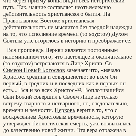
что через призму конца видит весь исторический
путь. Так, чаяние составляет неотъемлемую
действительность христианского бытия. На
Православном Востоке христианская
действительность не мыслится без твердой надежды
на то, что исполнение времени (το εσχατον) Духом
Святым уже вторглось в историю и преображает ее.
Вся проповедь Церкви является постоянным
напоминанием того, что настоящее и окончательное
(το εσχατον) встречаются в Лице Христа. Св.
Симеон Новый Богослов
замечает что, «начало
Христос, средина и совершенство; во всем Он
первый, в средних и в последних как в первых он
есть... Вся и во всех Христос»
. Воплотившийся
22
Сын Божий совершил в Своем Лице не только
встречу тварного и нетварного, но, следовательно,
времени и вечности.
Церковь
верит в то, что с
воскресением Христовым временность, которую
утверждает биологическая смерть, уже возвысилась
до качественно новой жизни. Эта вера отражена в