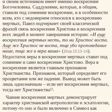
и своим источником имеет именно воскресение
Богочеловека. Саддукеями, которые, в общем,
ставили под сомнение воскресение, и в особенности
всем, кто с недоверием относился к воскресению
мертвых, Павел подчеркнет своей классической
фразой связь воскресения Христова и воскресения
всех людей в момент завершения истории:
«И
аще
воскресения мертвых несть, то ни Христос воста.
Аще
же Христос не воста, тще убо проповедание
наше, тща же и вера ваша»
(
).
1Кор.15:13–14
Недостаток веры в воскресение мертвых ставит под
сомнение и само воскресение Христово. Вера в
воскресение является главным признаком
Христианства. Признаком, который определяет его
процветание или же падение. Вывод может быть
лишь однозначным – если нет воскресения мертвых,
тогда нет Христианства
.
15
Чаяние воскресения мертвых демонстрирует
характер христианской антропологии и эсхатологии,
потому-то оно и было включено в Символ как