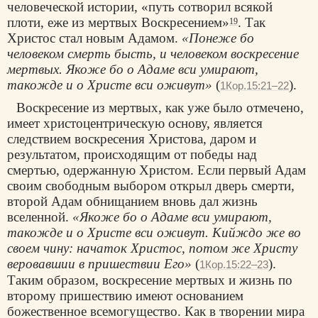
человеческой истории, «путь сотворил всякой
плоти, еже из мертвых Воскресением»
. Так
19
Христос стал новым Адамом.
«Понеже бо
человеком смерть бысть, и человеком воскресение
мертвых. Якоже бо о Адаме вси умирают,
такожде и о Христе вси оживут»
(
).
1Кор.15:21–22
Воскресение из мертвых, как уже было отмечено,
имеет христоцентрическую основу, является
следствием воскресения Христова, даром и
результатом, происходящим от победы над
смертью, одержанную Христом. Если первый Адам
своим свободным выбором открыл дверь смерти,
второй Адам обнищанием вновь дал жизнь
вселенной.
«Якоже бо о Адаме вси умирают,
такожде и о Христе вси оживут. Кийждо же во
своем чину: начаток Христос, потом же Христу
веровавшии в пришествии Его»
(
).
1Кор.15:22–23
Таким образом, воскресение мертвых и жизнь по
второму пришествию имеют основанием
божественное всемогущество. Как в творении мира