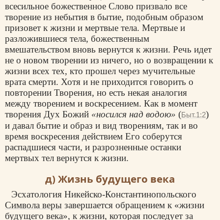
всесильное божественное Слово призвало все
творение из небытия в бытие, подобным образом
призовет к жизни и мертвые тела. Мертвые и
разложившиеся тела, божественным
вмешательством вновь вернутся к жизни. Речь идет
не о новом творении из ничего, но о возвращении к
жизни всех тех, кто прошел через мучительные
врата смерти. Хотя и не приходится говорить о
повторении Творения, но есть некая аналогия
между творением и воскресением. Как в момент
творения Дух Божий
«носился над водою»
(
)
Быт.1:2
и давал бытие и образ и вид творениям, так и во
время воскресения действием Его соберутся
распадшиеся части, и разрозненные останки
мертвых тел вернутся к жизни.
д) Жизнь будущего века
Эсхатология Никейско-Константинопольского
Символа веры
завершается обращением к «жизни
будущего века», к жизни, которая последует за