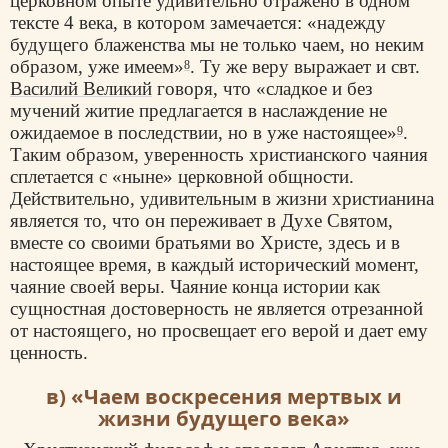
церковном опыте удивительно отражено в одном
тексте 4 века, в котором замечается: «надежду
будущего блаженства мы не только чаем, но неким
образом, уже имеем»
. Ту же веру выражает и свт.
8
Василий Великий
говоря, что «сладкое и без
мучений житие предлагается в наслаждение не
ожидаемое в последствии, но в уже настоящее»
.
9
Таким образом, уверенность христианского чаяния
сплетается с «ныне» церковной общности.
Действительно, удивительным в жизни христианина
является то, что он переживает в Духе Святом,
вместе со своими братьями во Христе, здесь и в
настоящее время, в каждый исторический момент,
чаяние своей веры. Чаяние конца истории как
сущностная достоверность не является отрезанной
от настоящего, но просвещает его верой и дает ему
ценность.
в) «Чаем воскресения мертвых и
жизни будущего века»