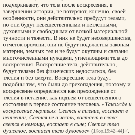
подчеркивают, что тела после воскресения, в
завершении истории, не потеряют, конечно, своей
особенности, они действительно пребудут телами,
но они будут невещественными и нетленными,
духовными и свободными от всякой материальной
тучности и тяжести. В них не будет несовершенства,
отметок времени, они не будут подвластны законам
материи, земных тел и не будут окутаны и связаны
многочисленными нуждами, угнетающими тела до
воскресения. Воскресшие тела, действительно,
будут телами без физических недостатков, без
тления и без смерти. Воскресшие тела будут
подобны тем, что были до грехопадения, поэтому и
воскресение определяется как прехождение от
тления в нетление, как подъем от вещественного
состояния в первое состояние человека.
«Такожде и
воскресение мертвых. Сеется в тление, востает в
нетлении; Сеется не в честь, востает в славе:
сеется в немощи, востает в силе; Сеется тело
душевное, востает тело духовное»
(
)
.
17
1Кор.15:42–44