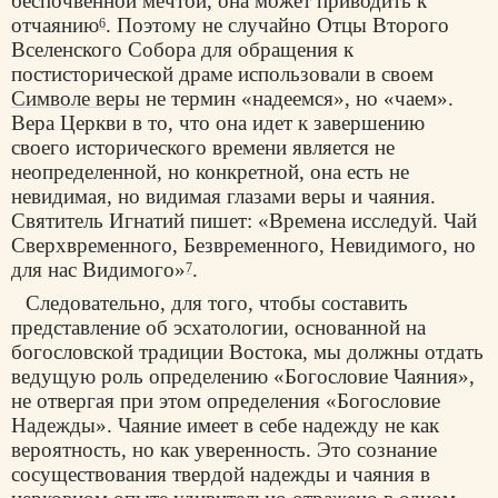
беспочвенной мечтой, она может приводить к
отчаянию
. Поэтому не случайно Отцы Второго
6
Вселенского Собора для обращения к
постисторической драме использовали в своем
Символе веры
не термин «надеемся», но «чаем».
Вера Церкви в то, что она идет к завершению
своего исторического времени является не
неопределенной, но конкретной, она есть не
невидимая, но видимая глазами веры и чаяния.
Святитель Игнатий пишет: «Времена исследуй. Чай
Сверхвременного, Безвременного, Невидимого, но
для нас Видимого»
.
7
Следовательно, для того, чтобы составить
представление об эсхатологии, основанной на
богословской традиции Востока, мы должны отдать
ведущую роль определению «Богословие Чаяния»,
не отвергая при этом определения «Богословие
Надежды». Чаяние имеет в себе надежду не как
вероятность, но как уверенность. Это сознание
сосуществования твердой надежды и чаяния в