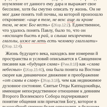
изумление от данного ему дара и выражает свое
бессилие, хотя бы смутно описать ту жизнь. Он не
мог даже понять той почвы, на которой произошло
откровение:
«аще в теле, не вем:
аще
ли кроме
тела, не вем: Бог весть»
(
). Единственное,
2Кор.12:2
что удалось понять Павлу, было то, что он
«восхищен бысть в рай, и слыша неизреченны
глаголы,
ихже
не леть
есть человеку глаголати»
(
).
2Кор. 12:4
Жизнь будущего века, находясь вне измерени й
пространства и условий описывается в Священном
писании как
«будущая слава»
(
) как
«слава
Рим.8:18
небесных»
(
), она была понята на Востоке
1Кор.15:40
скорее как динамичное движение и преображение
«от славы в славу»
(
), чем как недвижимое
2Кор.3:18
духовное состояние. Святые Отцы Каппадокийцы,
имеющие непосредственное отношение к деяниям
Второго Вселенского Собора подчеркивают
понятие общения или причастия Богу, которое в
высочайшей степени будет определять в будущем