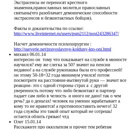
Экстрасенсы не переносят крестного
знамения,православных молитв,и православных
святынь(что разоблачает демонические способности
экстрасенсов и безконтактных бойцов).
Факты и доказательства по ссылке:
http://www.liveinternet.ru/users/psm2112/post243286347/
Насчет демоничности психохирургии :
http://sueverie.net/pravoslavnye-kolduny-kto-oni.html
михаил
06.01.14
интересно он тому что показывает на службе в минюсте
научился? ему же слегка за 50? значит на пенсии
недавно! а на службе рукопашка была его профессией!
он этому 50-18=32 года минимум учился! потом
посмотрите на расстояние-вытянутой руки — значит все
реакции- это с одной стороны страх а с другой
уверенность потому что либо безконтакт и партнер
падает сам либо в челюсть и иного не дано! так о чем
речь? да о деньгах! человек на умении зарабатывает а
кому то не нравится! а противопоставить нечего! 32
года службы это такой опыт который не сотрешь!
остается облить грязью! чтд
Олег
15.01.14
Расскажите про оккультизм и прочее тем ребятам