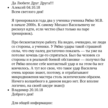
Да Любите Друг Друга!!!
Алексей
04.10.18
Всем светлого дня!
Я тренировался года два у ученика ученика Рябко М.В.
в начале 2000х. К самому Михаил Васильевичу не
рискнул идти, если честно (был только на паре
тренировок).
Про бесконтактную работу. На видео, очевидно, не люди
со стороны, а ученики. У Рябко удары такой страшной
силы, что ему палец достаточно показать — ты уже на
потолке хочешь где-то спрятаться. Был бы человек со
стороны и в реальной боевой обстановке — получил бы
от Рябко вполне себе контактный удар и на этом бы все
кончилось. А тут все свои, что такое удар Василича
очень хорошо знают, поэтому, и отрабатывают
микродвижения мастера столь экзотическим образом.
Ничего волшебного в данном видео нет. Все вполне
логично, на своей шкуре знаю))
Владимир
20.10.18
Доброго дня!
Для общей информации: