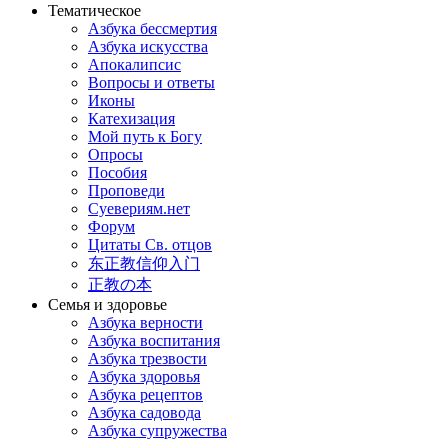
Тематическое
Азбука бессмертия
Азбука искусства
Апокалипсис
Вопросы и ответы
Иконы
Катехизация
Мой путь к Богу
Опросы
Пособия
Проповеди
Суевериям.нет
Форум
Цитаты Св. отцов
东正教信仰入门
正教の本
Семья и здоровье
Азбука верности
Азбука воспитания
Азбука трезвости
Азбука здоровья
Азбука рецептов
Азбука садовода
Азбука супружества