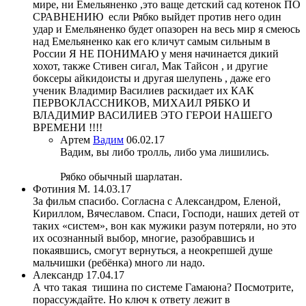
мире, ни Емельяненко ,это ваще детский сад котенок ПО
СРАВНЕНИЮ если Рябко выйдет против него один
удар и Емельяненко будет опазорен на весь мир я смеюсь
над Емельяненко как его кличут самым сильным в
России Я НЕ ПОНИМАЮ у меня начинается дикий
хохот, также Стивен сигал, Мак Тайсон , и другие
боксеры айкидоисты и другая шелупень , даже его
ученик Владимир Василиев раскидает их КАК
ПЕРВОКЛАССНИКОВ, МИХАИЛ РЯБКО И
ВЛАДИМИР ВАСИЛИЕВ ЭТО ГЕРОИ НАШЕГО
ВРЕМЕНИ !!!!
Артем
Вадим
06.02.17
Вадим, вы либо тролль, либо ума лишились.
Рябко обычный шарлатан.
Фотиния М.
14.03.17
За фильм спасибо. Согласна с Александром, Еленой,
Кириллом, Вячеславом. Спаси, Господи, наших детей от
таких «систем», вон как мужики разум потеряли, но это
их осознанный выбор, многие, разобравшись и
покаявшись, смогут вернуться, а неокрепшей душе
мальчишки (ребёнка) много ли надо.
Александр
17.04.17
А что такая тишина по системе Гамаюна? Посмотрите,
порассуждайте. Но ключ к ответу лежит в