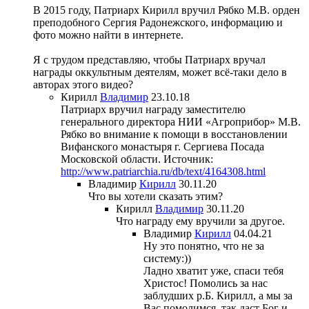
В 2015 году, Патриарх Кирилл вручил Рябко М.В. орден
преподобного Сергия Радонежского, информацию и
фото можно найти в интернете.
Я с трудом представляю, чтобы Патриарх вручал
награды оккультным деятелям, может всё-таки дело в
авторах этого видео?
Кирилл
Владимир
23.10.18
Патриарх вручил награду заместителю
генерального директора НИИ «Агроприбор» М.В.
Рябко во внимание к помощи в восстановлении
Вифанского монастыря г. Сергиева Посада
Московской области. Источник:
http://www.patriarchia.ru/db/text/4164308.html
Владимир
Кирилл
30.11.20
Что вы хотели сказать этим?
Кирилл
Владимир
30.11.20
Что награду ему вручили за другое.
Владимир
Кирилл
04.04.21
Ну это понятно, что не за
систему:))
Ладно хватит уже, спаси тебя
Христос! Помолись за нас
заблудших р.Б. Кирилл, а мы за
Вас помолимся, так даст Бог и