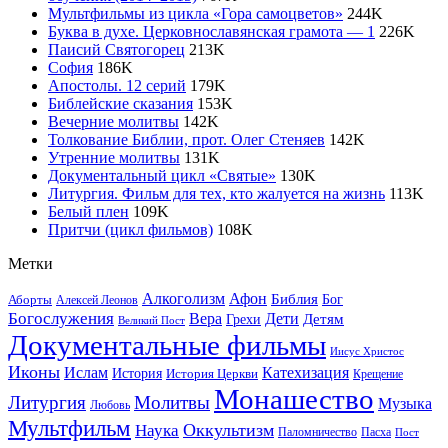
Мультфильмы из цикла «Гора самоцветов»
244
K
Буква в духе. Церковнославянская грамота — 1
226
K
Паисий Святогорец
213
K
София
186
K
Апостолы. 12 серий
179
K
Библейские сказания
153
K
Вечерние молитвы
142
K
Толкование Библии, прот. Олег Стеняев
142
K
Утренние молитвы
131
K
Документальный цикл «Святые»
130
K
Литургия. Фильм для тех, кто жалуется на жизнь
113
K
Белый плен
109
K
Притчи (цикл фильмов)
108
K
Метки
Афон
Алкоголизм
Библия
Бог
Аборты
Алексей Леонов
Богослужения
Вера
Дети
Детям
Грехи
Великий Пост
Документальные фильмы
Иисус Христос
Иконы
Ислам
Катехизация
История
История Церкви
Крещение
Монашество
Литургия
Молитвы
Музыка
Любовь
Мультфильм
Наука
Оккультизм
Паломничество
Пасха
Пост