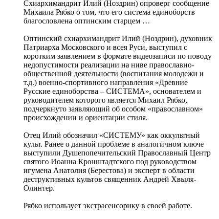
Схиархимандрит Илий (Ноздрин) опроверг сообщение
Михаила Рябко о том, что его система единоборств
благословлена оптинским старцем …
Оптинский схиархимандрит Илий (Ноздрин), духовник
Патриарха Московского и всея Руси, выступил с
коротким заявлением в формате видеозаписи по поводу
недопустимости реализации на ниве православно-
общественной деятельности (воспитания молодежи и
т.д.) военно-спортивного направления «Древние
Русские единоборства – СИСТЕМА», основателем и
руководителем которого является Михаил Рябко,
подчеркнуто заявляющий об особом «православном»
происхождении и ориентации стиля.
Отец Илий обозначил «СИСТЕМУ» как оккультный
культ. Ранее о данной проблеме в аналогичном ключе
выступили Душепопечительский Православный Центр
святого Иоанна Кронштадтского под руководством
игумена Анатолия (Берестова) и эксперт в области
деструктивных культов священник Андрей Хвыля-
Олинтер.
Рябко использует экстрасенсорику в своей работе.