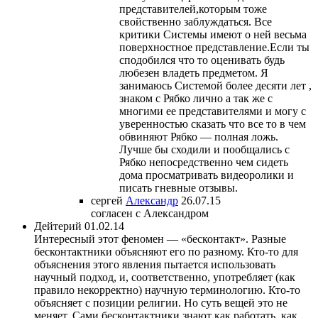
представителей,которым тоже
свойственно заблуждаться. Все
критики Системы имеют о ней весьма
поверхностное представление.Если ты
сподобился что то оценивать будь
любезен владеть предметом. Я
занимаюсь Системой более десяти лет ,
знаком с Рябко лично а так же с
многими ее представителями и могу с
уверенностью сказать что все то в чем
обвиняют Рябко — полная ложь.
Лучше бы сходили и пообщались с
Рябко непосредственно чем сидеть
дома просматривать видеоролики и
писать гневные отзывы.
сергей
Александр
26.07.15
согласен с Александром
Дейтерий
01.02.14
Интересный этот феномен — «бесконтакт». Разные
бесконтактники объясняют его по разному. Кто-то для
объяснения этого явления пытается использовать
научный подход, и, соответственно, употребляет (как
правило некорректно) научную терминологию. Кто-то
объясняет с позиции религии. Но суть вещей это не
меняет. Сами бесконтактники знают как работать, как