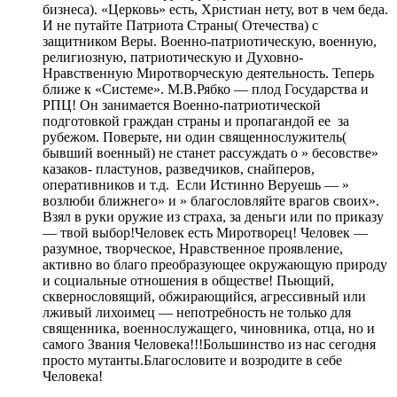
бизнеса). «Церковь» есть, Христиан нету, вот в чем беда.
И не путайте Патриота Страны( Отечества) с
защитником Веры. Военно-патриотическую, военную,
религиозную, патриотическую и Духовно-
Нравственную Миротворческую деятельность. Теперь
ближе к «Системе». М.В.Рябко — плод Государства и
РПЦ! Он занимается Военно-патриотической
подготовкой граждан страны и пропагандой ее за
рубежом. Поверьте, ни один священнослужитель(
бывший военный) не станет рассуждать о » бесовстве»
казаков- пластунов, разведчиков, снайперов,
оперативников и т.д. Если Истинно Веруешь — »
возлюби ближнего» и » благословляйте врагов своих».
Взял в руки оружие из страха, за деньги или по приказу
— твой выбор!Человек есть Миротворец! Человек —
разумное, творческое, Нравственное проявление,
активно во благо преобразующее окружающую природу
и социальные отношения в обществе! Пьющий,
сквернословящий, обжирающийся, агрессивный или
лживый лихоимец — непотребность не только для
священника, военнослужащего, чиновника, отца, но и
самого Звания Человека!!!Большинство из нас сегодня
просто мутанты.Благословите и возродите в себе
Человека!