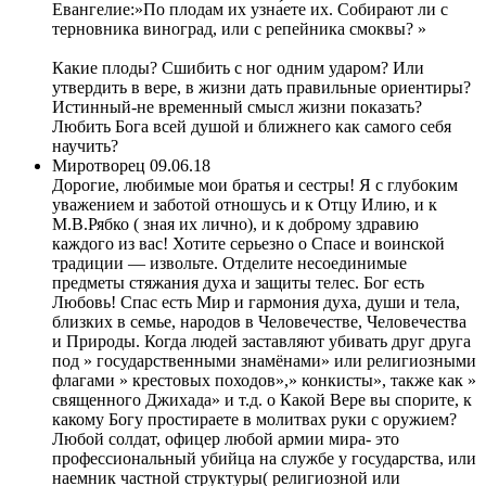
Евангелие:»По плодам их узна́ете их. Собирают ли с
терновника виноград, или с репейника смоквы? »
Какие плоды? Сшибить с ног одним ударом? Или
утвердить в вере, в жизни дать правильные ориентиры?
Истинный-не временный смысл жизни показать?
Любить Бога всей душой и ближнего как самого себя
научить?
Миротворец
09.06.18
Дорогие, любимые мои братья и сестры! Я с глубоким
уважением и заботой отношусь и к Отцу Илию, и к
М.В.Рябко ( зная их лично), и к доброму здравию
каждого из вас! Хотите серьезно о Спасе и воинской
традиции — извольте. Отделите несоединимые
предметы стяжания духа и защиты телес. Бог есть
Любовь! Спас есть Мир и гармония духа, души и тела,
близких в семье, народов в Человечестве, Человечества
и Природы. Когда людей заставляют убивать друг друга
под » государственными знамёнами» или религиозными
флагами » крестовых походов»,» конкисты», также как »
священного Джихада» и т.д. о Какой Вере вы спорите, к
какому Богу простираете в молитвах руки с оружием?
Любой солдат, офицер любой армии мира- это
профессиональный убийца на службе у государства, или
наемник частной структуры( религиозной или