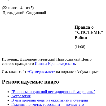
(
22
голоса
:
4.1
из
5
)
Предыдущий
Следующий
Правда о
"СИСТЕМЕ"
Рябко
[11:08]
Источник: Душепопечительский Православный Центр
святого праведного
Иоанна Кронштадтского
.
См. также сайт
«Суевериям.нет»
на портале «Азбука веры».
Рекомендуемые видео
"Вопросы оккультной нетрадиционной медицины"
Астрология
В чём причина моды на оккультизм и суеверия
Гадания, приметы, гороскопы — почему это