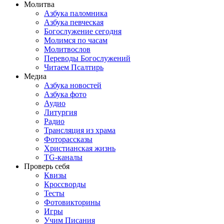
Молитва
Азбука паломника
Азбука певческая
Богослужение сегодня
Молимся по часам
Молитвослов
Переводы Богослужений
Читаем Псалтирь
Медиа
Азбука новостей
Азбука фото
Аудио
Литургия
Радио
Трансляция из храма
Фоторассказы
Христианская жизнь
TG-каналы
Проверь себя
Квизы
Кроссворды
Тесты
Фотовикторины
Игры
Учим Писания