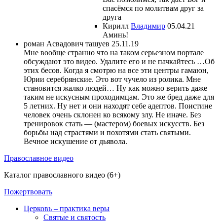
спасёмся по молитвам друг за
друга
Кирилл
Владимир
05.04.21
Аминь!
роман Асвадович ташуев
25.11.19
Мне вообще странно что на таком серьезном портале
обсуждают это видео. Удалите его и не пачкайтесь …Об
этих бесов. Когда я смотрю на все эти центры гамаюн,
Юрии серебрянские. Это вот чучело из ролика. Мне
становится жалко людей… Ну как можно верить даже
таким не искусным проходимцам. Это же бред даже для
5 летних. Ну нет и они находят себе адептов. Поистине
человек очень склонен ко всякому злу. Не иначе. Без
тренировок стать — (мастером) боевых искусств. Без
борьбы над страстями и похотями стать святыми.
Вечное искушение от дьявола.
Православное видео
Каталог православного видео (6+)
Пожертвовать
Церковь – практика веры
Святые и святость