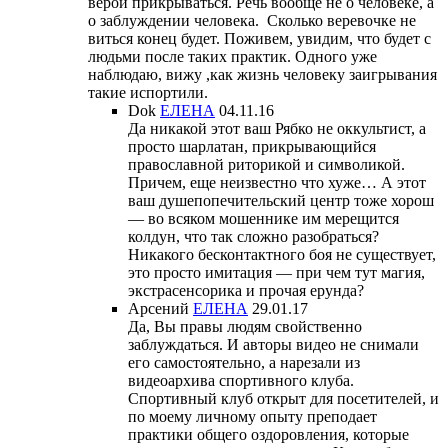
верой прикрываться. Речь вообще не о человеке, а
о заблуждении человека. Сколько веревочке не
виться конец будет. Поживем, увидим, что будет с
людьми после таких практик. Одного уже
наблюдаю, вижу ,как жизнь человеку заигрывания
такие испортили.
Dok
ЕЛЕНА
04.11.16
Да никакой этот ваш Рябко не оккультист, а
просто шарлатан, прикрывающийся
православной риторикой и символикой.
Причем, еще неизвестно что хуже… А этот
ваш душепопечительский центр тоже хорош
— во всяком мошеннике им мерещится
колдун, что так сложно разобраться?
Никакого бесконтактного боя не существует,
это просто имитация — при чем тут магия,
экстрасенсорика и прочая ерунда?
Арсений
ЕЛЕНА
29.01.17
Да, Вы правы людям свойственно
заблуждаться. И авторы видео не снимали
его самостоятельно, а нарезали из
видеоархива спортивного клуба.
Спортивный клуб открыт для посетителей, и
по моему личному опыту преподает
практики общего оздоровления, которые