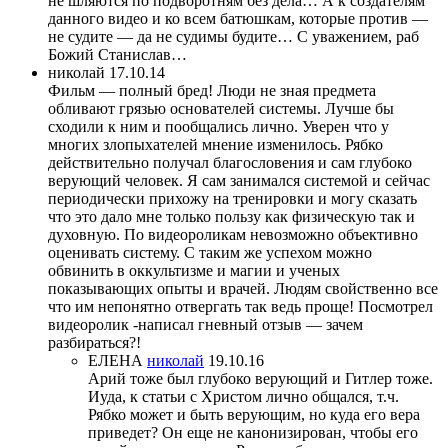
не шляются по подворотням без дела… А к создателям
данного видео и ко всем батюшкам, которые против —
не судите — да не судимы будите… С уважением, раб
Божий Станислав…
николай
17.10.14
Фильм — полный бред! Люди не зная предмета
обливают грязью основателей системы. Лучше бы
сходили к ним и пообщались лично. Уверен что у
многих злопыхателей мнение изменилось. Рябко
действительно получал благословения и сам глубоко
верующий человек. Я сам занимался системой и сейчас
периодически прихожу на тренировки и могу сказать
что это дало мне только пользу как физическую так и
духовную. По видеороликам невозможно объективно
оценивать систему. С таким же успехом можно
обвинить в оккультизме и магии и ученых
показывающих опыты и врачей. Людям свойственно все
что им непонятно отвергать так ведь проще! Посмотрел
видеоролик -написал гневный отзыв — зачем
разбираться?!
ЕЛЕНА
николай
19.10.16
Арий тоже был глубоко верующий и Гитлер тоже.
Иуда, к статьи с Христом лично общался, т.ч.
Рябко может и быть верующим, но куда его вера
приведет? Он еще не канонизирован, чтобы его