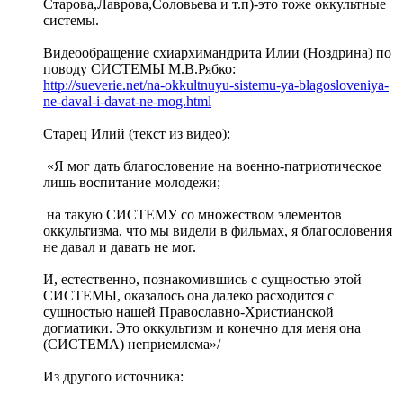
Старова,Лаврова,Соловьева и т.п)-это тоже оккультные
системы.
Видеообращение схиархимандрита Илии (Ноздрина) по
поводу СИСТЕМЫ М.В.Рябко:
http://sueverie.net/na-okkultnuyu-sistemu-ya-blagosloveniya-
ne-daval-i-davat-ne-mog.html
Cтарец Илий (текст из видео):
«Я мог дать благословение на военно-патриотическое
лишь воспитание молодежи;
на такую СИСТЕМУ со множеством элементов
оккультизма, что мы видели в фильмах, я благословения
не давал и давать не мог.
И, естественно, познакомившись с сущностью этой
СИСТЕМЫ, оказалось она далеко расходится с
сущностью нашей Православно-Христианской
догматики. Это оккультизм и конечно для меня она
(СИСТЕМА) неприемлема»/
Из другого источника: