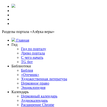
Разделы портала «Азбука веры»
Главная
Гид
Гид по порталу
Древо портала
С чего начать
TG бот
Библиотеки
Библия
«Отечник»
Художественная литература
Церковное право
Энциклопедия
Календарь
Церковный календарь
Аудиокалендарь
Расширение Chrome