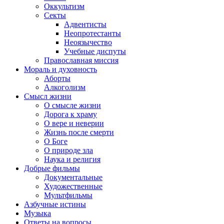
Оккультизм
Секты
Адвентисты
Неопротестанты
Неоязычество
Учебные диспуты
Православная миссия
Мораль и духовность
Аборты
Алкоголизм
Смысл жизни
О смысле жизни
Дорога к храму
О вере и неверии
Жизнь после смерти
О Боге
О природе зла
Наука и религия
Добрые фильмы
Документальные
Художественные
Мультфильмы
Азбучные истины
Музыка
Ответы на вопросы