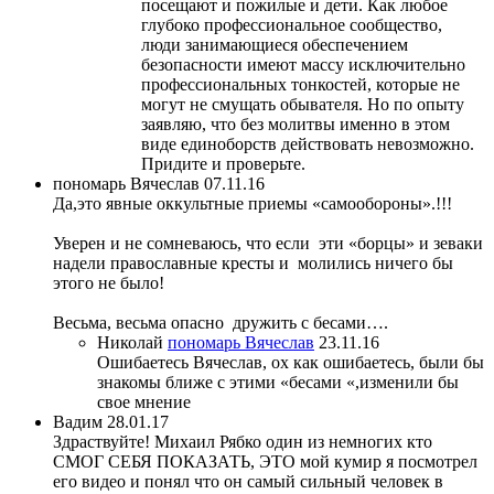
посещают и пожилые и дети. Как любое
глубоко профессиональное сообщество,
люди занимающиеся обеспечением
безопасности имеют массу исключительно
профессиональных тонкостей, которые не
могут не смущать обывателя. Но по опыту
заявляю, что без молитвы именно в этом
виде единоборств действовать невозможно.
Придите и проверьте.
пономарь Вячеслав
07.11.16
Да,это явные оккультные приемы «самообороны».!!!
Уверен и не сомневаюсь, что если эти «борцы» и зеваки
надели православные кресты и молились ничего бы
этого не было!
Весьма, весьма опасно дружить с бесами….
Николай
пономарь Вячеслав
23.11.16
Ошибаетесь Вячеслав, ох как ошибаетесь, были бы
знакомы ближе с этими «бесами «,изменили бы
свое мнение
Вадим
28.01.17
Здраствуйте! Михаил Рябко один из немногих кто
СМОГ СЕБЯ ПОКАЗАТЬ, ЭТО мой кумир я посмотрел
его видео и понял что он самый сильный человек в