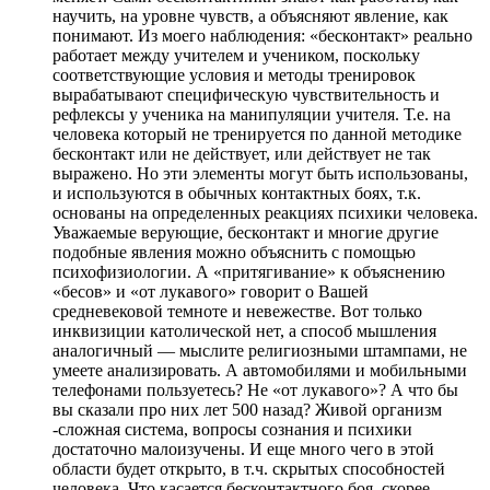
научить, на уровне чувств, а объясняют явление, как
понимают. Из моего наблюдения: «бесконтакт» реально
работает между учителем и учеником, поскольку
соответствующие условия и методы тренировок
вырабатывают специфическую чувствительность и
рефлексы у ученика на манипуляции учителя. Т.е. на
человека который не тренируется по данной методике
бесконтакт или не действует, или действует не так
выражено. Но эти элементы могут быть использованы,
и используются в обычных контактных боях, т.к.
основаны на определенных реакциях психики человека.
Уважаемые верующие, бесконтакт и многие другие
подобные явления можно объяснить с помощью
психофизиологии. А «притягивание» к объяснению
«бесов» и «от лукавого» говорит о Вашей
средневековой темноте и невежестве. Вот только
инквизиции католической нет, а способ мышления
аналогичный — мыслите религиозными штампами, не
умеете анализировать. А автомобилями и мобильными
телефонами пользуетесь? Не «от лукавого»? А что бы
вы сказали про них лет 500 назад? Живой организм
-сложная система, вопросы сознания и психики
достаточно малоизучены. И еще много чего в этой
области будет открыто, в т.ч. скрытых способностей
человека. Что касается бесконтактного боя, скорее