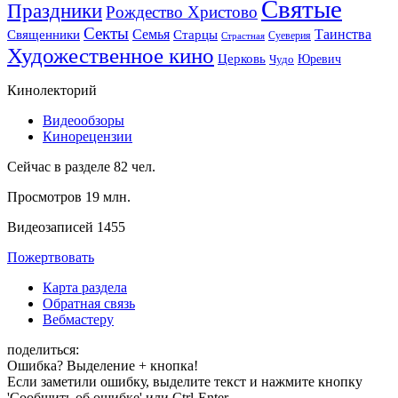
Святые
Праздники
Рождество Христово
Секты
Семья
Таинства
Священники
Старцы
Суеверия
Страстная
Художественное кино
Церковь
Юревич
Чудо
Кинолекторий
Видеообзоры
Кинорецензии
Сейчас в разделе
82
чел.
Просмотров
19 млн.
Видеозаписей
1455
Пожертвовать
Карта раздела
Обратная связь
Вебмастеру
поделиться:
Ошибка? Выделение + кнопка!
Если заметили ошибку, выделите текст и нажмите кнопку
'Сообщить об ошибке' или Ctrl-Enter