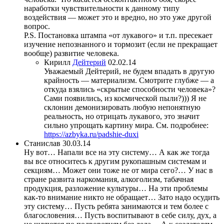
наработки чувствительности к данному типу
воздействия — может это и вредно, но это уже другой
вопрос.
P.S. Постановка штампа «от лукавого» и т.п. пресекает
изучение непознанного и тормозит (если не прекращает
вообще) развитие человека.
Кирилл
Дейтерий
02.02.14
Уважаемый Дейтерий, не будем впадать в другую
крайность — материализм. Смотрите глубже — а
откуда взялись «скрытые способности человека»?
Сами появились, из космической пыли?))) Я не
склонин демонизировать любую непонятную
реальность, но отрицать лукавого, это значит
сильно упрощать картину мира. См. подробнее:
https://azbyka.ru/padshie-duxi
Станислав
30.03.14
Ну вот… Напали все на эту систему… А как же тогда
вы все относитесь к другим рукопашным системам и
секциям… Может они тоже не от мира сего?… У нас в
стране развита наркомания, алкоголизм, табачная
продукция, разложение культуры… На эти проблемы
как-то внимание никто не обращает… Зато надо осудить
эту систему… Пусть ребята занимаются и тем более с
благословения… Пусть воспитывают в себе силу, дух, а