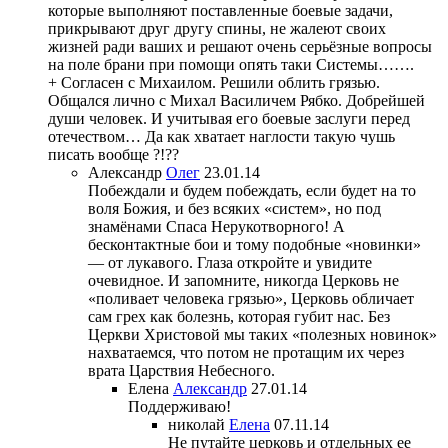
которые выполняют поставленные боевые задачи,
прикрывают друг другу спины, не жалеют своих
жизней ради ваших и решают очень серьёзные вопросы
на поле брани при помощи опять таки Системы…….
+ Согласен с Михаилом. Решили облить грязью.
Общался лично с Михал Василичем Рябко. Добрейшей
души человек. И учитывая его боевые заслуги перед
отечеством… Да как хватает наглости такую чушь
писать вообще ?!??
Александр
Олег
23.01.14
Побеждали и будем побеждать, если будет на то
воля Божия, и без всяких «систем», но под
знамёнами Спаса Нерукотворного! А
бесконтактные бои и тому подобные «новинки»
— от лукавого. Глаза откройте и увидите
очевидное. И запомните, никогда Церковь не
«поливает человека грязью», Церковь обличает
сам грех как болезнь, которая губит нас. Без
Церкви Христовой мы таких «полезных новинок»
нахватаемся, что потом не протащим их через
врата Царствия Небесного.
Елена
Александр
27.01.14
Поддерживаю!
николай
Елена
07.11.14
Не путайте церковь и отдельных ее