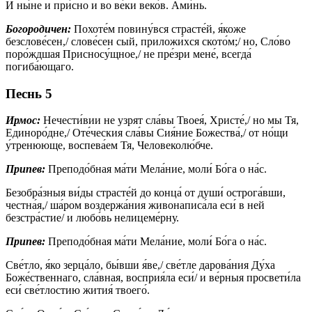
И ны́не и при́сно и во ве́ки веко́в. Ами́нь.
Богородичен:
Похоте́м повину́вся страсте́й, я́коже
безслове́сен,/ слове́сен сый, приложи́хся ското́м;/ но, Сло́во
поро́ждшая Присносу́щное,/ не пре́зри мене́, всегда́
погиба́ющаго.
Песнь 5
Ирмос:
Нечести́вии не узрят сла́вы Твоея́, Христе́,/ но мы Тя,
Единоро́дне,/ Оте́ческия сла́вы Сия́ние Божества́,/ от но́щи
у́тренююще, воспева́ем Тя, Человеколю́бче.
Припев:
Преподо́бная ма́ти Мела́ние, моли́ Бо́га о на́с.
Безобра́зныя ви́ды страсте́й до конца́ от души́ острога́вши,
честна́я,/ ша́ром воздержа́ния живонаписа́ла еси́ в ней
безстра́стие/ и любо́вь нелицеме́рну.
Припев:
Преподо́бная ма́ти Мела́ние, моли́ Бо́га о на́с.
Све́тло, я́ко зерца́ло, бы́вши я́ве,/ све́тле дарова́ния Ду́ха
Боже́ственнаго, сла́вная, восприя́ла еси́/ и ве́рныя просвети́ла
еси́ све́тлостию жития́ твоего́.