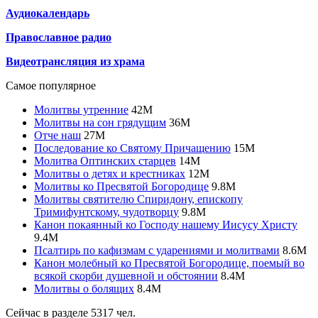
Аудиокалендарь
Православное радио
Видеотрансляция из храма
Самое популярное
Молитвы утренние
42
M
Молитвы на сон грядущим
36
M
Отче наш
27
M
Последование ко Святому Причащению
15
M
Молитва Оптинских старцев
14
M
Молитвы о детях и крестниках
12
M
Молитвы ко Пресвятой Богородице
9.8
M
Молитвы святителю Спиридону, епископу
Тримифунтскому, чудотворцу
9.8
M
Канон покаянный ко Господу нашему Иисусу Христу
9.4
M
Псалтирь по кафизмам с ударениями и молитвами
8.6
M
Канон молебный ко Пресвятой Богородице, поемый во
всякой скорби душевной и обстоянии
8.4
M
Молитвы о болящих
8.4
M
Сейчас в разделе
5317
чел.