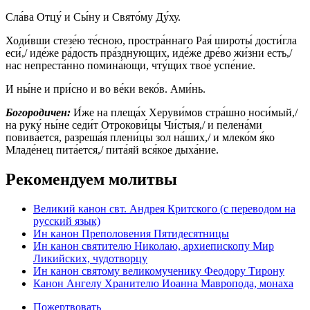
Сла́ва Отцу́ и Сы́ну и Свято́му Ду́ху.
Ходи́вши стезе́ю те́сною, простра́ннаго Рая́ широты́ дости́гла
еси́,/ иде́же ра́дость пра́зднующих, иде́же дре́во жи́зни есть,/
нас непреста́нно помина́ющи, чту́щих твое́ успе́ние.
И ны́не и при́сно и во ве́ки веко́в. Ами́нь.
Богородичен:
И́же на плеща́х Херуви́мов стра́шно носи́мый,/
на руку́ ны́не седи́т Отрокови́цы Чи́стыя,/ и пелена́ми
повива́ется, разреша́я плени́цы зол на́ших,/ и млеко́м я́ко
Младе́нец пита́ется,/ пита́яй вся́кое дыха́ние.
Рекомендуем молитвы
Великий канон свт. Андрея Критского (с переводом на
русский язык)
Ин канон Преполовения Пятидесятницы
Ин канон святителю Николаю, архиепископу Мир
Ликийских, чудотворцу
Ин канон святому великомученику Феодору Тирону
Канон Ангелу Хранителю Иоанна Мавропода, монаха
Пожертвовать