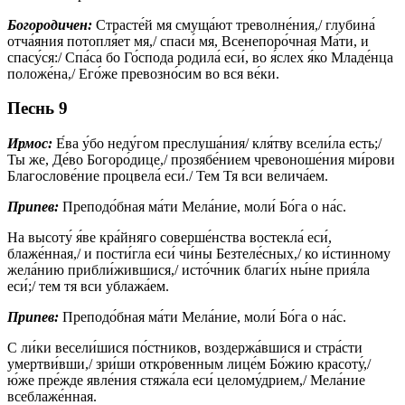
Богородичен:
Страсте́й мя смуща́ют треволне́ния,/ глубина́
отча́яния потопля́ет мя,/ спаси́ мя, Всенепоро́чная Ма́ти, и
спасу́ся:/ Спа́са бо Го́спода родила́ еси́, во я́слех я́ко Младе́нца
положе́на,/ Его́же превозно́сим во вся ве́ки.
Песнь 9
Ирмос:
Е́ва у́бо неду́гом преслуша́ния/ кля́тву всели́ла есть;/
Ты же, Де́во Богоро́дице,/ прозябе́нием чревоноше́ния ми́рови
Благослове́ние процвела́ еси́./ Тем Тя вси велича́ем.
Припев:
Преподо́бная ма́ти Мела́ние, моли́ Бо́га о на́с.
На высоту́ я́ве кра́йняго соверше́нства востекла́ еси́,
блаже́нная,/ и пости́гла еси́ чи́ны Безтеле́сных,/ ко и́стинному
жела́нию прибли́жившися,/ исто́чник благи́х ны́не прия́ла
еси́;/ тем тя вси ублажа́ем.
Припев:
Преподо́бная ма́ти Мела́ние, моли́ Бо́га о на́с.
С ли́ки весели́шися по́стников, воздержа́вшися и стра́сти
умертви́вши,/ зри́ши откро́венным лице́м Бо́жию красоту́,/
ю́же пре́жде явле́ния стяжа́ла еси́ целому́дрием,/ Мела́ние
всеблаже́нная.