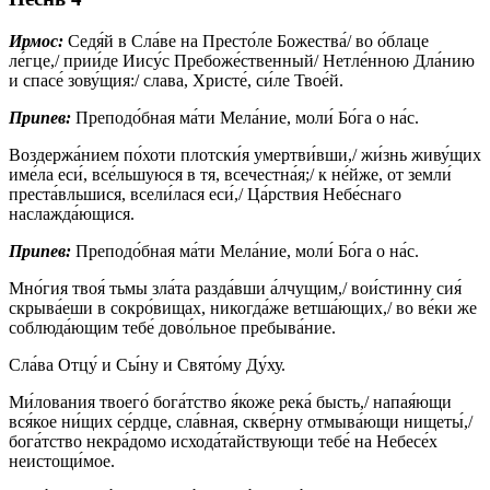
Ирмос:
Седя́й в Сла́ве на Престо́ле Божества́/ во о́блаце
ле́гце,/ прии́де Иису́с Пребоже́ственный/ Нетле́нною Дла́нию
и спасе́ зову́щия:/ слава, Христе́, си́ле Твое́й.
Припев:
Преподо́бная ма́ти Мела́ние, моли́ Бо́га о на́с.
Воздержа́нием по́хоти плотски́я умертви́вши,/ жи́знь живу́щих
име́ла еси́, все́льшуюся в тя, всечестна́я;/ к не́йже, от земли́
преста́вльшися, всели́лася еси́,/ Ца́рствия Небе́снаго
наслажда́ющися.
Припев:
Преподо́бная ма́ти Мела́ние, моли́ Бо́га о на́с.
Мно́гия твоя́ тьмы зла́та разда́вши а́лчущим,/ вои́стинну сия́
скрыва́еши в сокро́вищах, никогда́же ветша́ющих,/ во ве́ки же
соблюда́ющим тебе́ дово́льное пребыва́ние.
Сла́ва Отцу́ и Сы́ну и Свято́му Ду́ху.
Ми́лования твоего́ бога́тство я́коже река́ бысть,/ напая́ющи
вся́кое ни́щих се́рдце, сла́вная, скве́рну отмыва́ющи нищеты́,/
бога́тство некра́домо исхода́тайствующи тебе́ на Небесе́х
неистощи́мое.