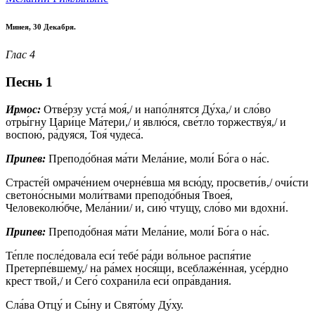
Минея, 30 Декабря.
Глас 4
Песнь 1
Ирмос:
Отве́рзу уста́ моя́,/ и напо́лнятся Ду́ха,/ и сло́во
отры́гну Цари́це Ма́тери,/ и явлю́ся, све́тло торжеству́я,/ и
воспою́, ра́дуяся, Тоя́ чудеса́.
Припев:
Преподо́бная ма́ти Мела́ние, моли́ Бо́га о на́с.
Страсте́й омраче́нием очерне́вша мя всю́ду, просвети́в,/ очи́сти
светоно́сными моли́твами преподо́бныя Твоея́,
Человеколю́бче, Мела́нии/ и, сию́ чтущу, сло́во ми вдохни́.
Припев:
Преподо́бная ма́ти Мела́ние, моли́ Бо́га о на́с.
Те́пле после́довала еси́ тебе́ ра́ди во́льное распя́тие
Претерпе́вшему,/ на ра́мех нося́щи, всеблаже́нная, усе́рдно
крест твой,/ и Сего́ сохрани́ла еси́ опра́вдания.
Сла́ва Отцу́ и Сы́ну и Свято́му Ду́ху.