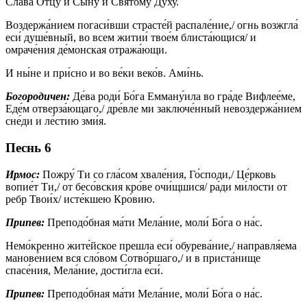
Сла́ва Отцу́ и Сы́ну и Свято́му Ду́ху.
Воздержа́нием погаси́вши страсте́й распале́ние,/ огнь возжгла́
еси́ душе́вный, во всем житии́ твое́м блиста́ющися/ и
омраче́ния де́монская отража́ющи.
И ны́не и при́сно и во ве́ки веко́в. Ами́нь.
Богородичен:
Де́ва роди́ Бо́га Емману́ила во гра́де Вифлее́ме,
Еде́м отверза́ющаго,/ дре́вле ми заключе́нный невоздержа́нием
сне́ди и ле́стию зми́я.
Песнь 6
Ирмос:
Пожру́ Ти со гла́сом хвале́ния, Го́споди,/ Це́рковь
вопие́т Ти,/ от бесо́вския кро́ве очи́щшися/ ра́ди ми́лости от
ребр Твои́х/ исте́кшею Кро́вию.
Припев:
Преподо́бная ма́ти Мела́ние, моли́ Бо́га о на́с.
Немо́кренно жите́йское прешла еси́ обурева́ние,/ направля́ема
манове́нием вся сло́вом Сотво́ршаго,/ и в приста́нище
спасе́ния, Мела́ние, дости́гла еси́.
Припев:
Преподо́бная ма́ти Мела́ние, моли́ Бо́га о на́с.