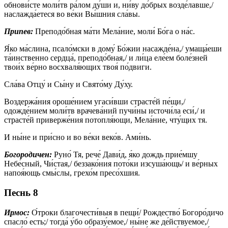
обнови́сте моли́тв ра́лом ду́ши и, ни́ву до́брых возде́лавше,/
наслажда́етеся во ве́ки Вы́шния сла́вы.
Припев:
Преподо́бная ма́ти Мела́ние, моли́ Бо́га о на́с.
Я́ко ма́слина, псало́мски в дому́ Бо́жии насажде́на,/ умаща́еши
та́инственно сердца́, преподо́бная,/ и ли́ца еле́ем боле́зней
твои́х ве́рно восхваля́ющих твоя́ по́двиги.
Сла́ва Отцу́ и Сы́ну и Свято́му Ду́ху.
Воздержа́ния ороше́нием угаси́вши страсте́й пе́щи,/
одожде́нием моли́тв врачева́ний пучи́ны источи́ла еси́,/ и
страсте́й приверже́ния потопля́ющи, Мела́ние, чту́щих тя.
И ны́не и при́сно и во ве́ки веко́в. Ами́нь.
Богородичен:
Руно́ Тя, рече́ Дави́д, я́ко дождь прие́мшу
Небе́сный, Чи́стая,/ беззако́ния пото́ки изсуша́ющь/ и ве́рных
напоя́ющь смы́слы, грехо́м пресо́хшия.
Песнь 8
Ирмос:
О́троки благочести́выя в пещи́/ Рождество́ Богоро́дичо
спасло́ есть;/ тогда́ у́бо образу́емое,/ ны́не же де́йствуемое,/