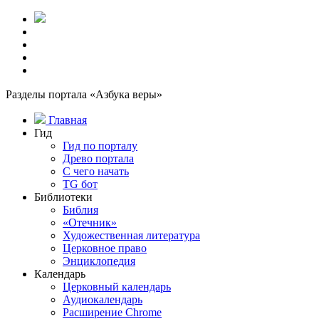
Разделы портала «Азбука веры»
Главная
Гид
Гид по порталу
Древо портала
С чего начать
TG бот
Библиотеки
Библия
«Отечник»
Художественная литература
Церковное право
Энциклопедия
Календарь
Церковный календарь
Аудиокалендарь
Расширение Chrome