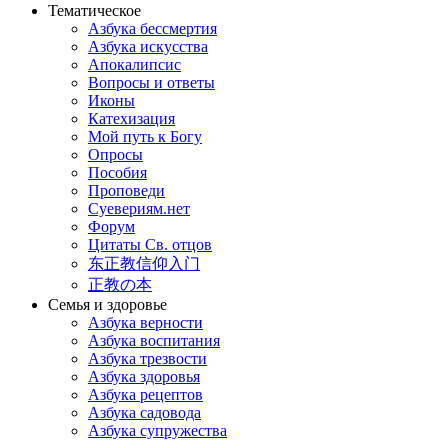
Тематическое
Азбука бессмертия
Азбука искусства
Апокалипсис
Вопросы и ответы
Иконы
Катехизация
Мой путь к Богу
Опросы
Пособия
Проповеди
Суевериям.нет
Форум
Цитаты Св. отцов
东正教信仰入门
正教の本
Семья и здоровье
Азбука верности
Азбука воспитания
Азбука трезвости
Азбука здоровья
Азбука рецептов
Азбука садовода
Азбука супружества