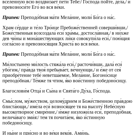
вселе́нную всю воздвиза́ет пе́ти Тебе́:/ Го́спода по́йте, дела́,/ и
превозноси́те Его́ во вся ве́ки.
Припев:
Преподо́бная ма́ти Мела́ние, моли́ Бо́га о на́с.
Храм се́рдце и те́ло Тро́ице Пребоже́ственней соверши́вши,/
Боже́ственныя возсоздала́ еси́ хра́мы, достосла́вная,/ в ни́хже
дев чи́ны и мона́шествующих ли́ки совокупи́ла еси́,/ пою́щия
согла́сно и превознося́щия Христа́ во вся ве́ки.
Припев:
Преподо́бная ма́ти Мела́ние, моли́ Бо́га о на́с.
Ми́лостынею ми́лость стяжа́ла еси́,/ расточи́вши, дала́ еси́
убо́гим,/ пра́вда твоя́ пребыва́ет, ве́чнующи,/ и е́же от сея́
приобре́тение тебе́ неветша́емое, Мела́ние, Богоно́сице
преподо́бная./ Те́мже тя чтим, я́ко вои́стинну победоно́сицу.
Благослови́м Отца́ и Сы́на и Свята́го Ду́ха, Го́спода.
Смы́слом, му́жеством, целому́дрием и Боже́ственною пра́вдою
блиста́ющи,/ име́ла еси́ вознося́щее тя на высоту́ Небе́сную
высокотво́рное смире́ние,/ и́мже низложи́ла еси́, преподо́бная,
велича́ваго зми́я:/ тем тя почита́ем, я́ко и́стинную
победоно́сицу.
И ны́не и при́сно и во ве́ки веко́в. Ами́нь.