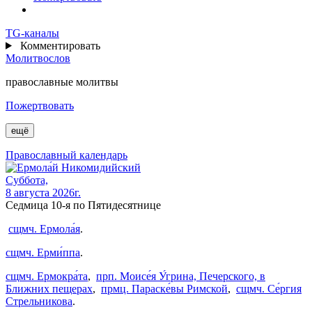
TG
-каналы
Комментировать
Молитвослов
православные молитвы
Пожертвовать
ещё
Православный календарь
Суббота,
8 августа 2026г.
Седмица 10-я по Пятидесятнице
сщмч. Ермола́я
.
сщмч. Ерми́ппа
.
сщмч. Ермокра́та
,
прп. Моисе́я У́грина, Печерского, в
Ближних пещерах
,
прмц. Параске́вы Римской
,
сщмч. Се́ргия
Стрельникова
.