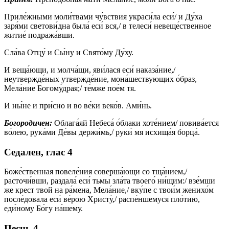
Приле́жными моли́твами чу́вствия украси́ла еси́/ и Ду́ха
заря́ми светови́дна была́ еси́ вся,/ в телеси́ невеще́ственное
житие́ подража́вши.
Сла́ва Отцу́ и Сы́ну и Свято́му Ду́ху.
И веща́ющи, и молча́щи, яви́лася еси́ наказа́ние,/
неутвержде́ных утвержде́ние, мона́шествующих о́браз,
Мела́ние Богому́драя;/ те́мже пое́м тя.
И ны́не и при́сно и во ве́ки веко́в. Ами́нь.
Богородичен:
Облага́яй Небеса́ о́блаки хоте́нием/ повива́ется
во́лею, рука́ми Де́вы держи́мь,/ руки́ мя исхища́я борца́.
Седален, глас 4
Боже́ственная повеле́ния соверша́ющи со тща́нием,/
расточи́вши, раздала́ еси́ тьмы зла́та твоего́ ни́щим:/ взе́мши
же крест твой на ра́мена, Мела́ние,/ вку́пе с твои́м женихо́м
после́довала еси́ ве́рою Христу́,/ распе́ншемуся пло́тию,
еди́ному Бо́гу на́шему.
Песнь 4