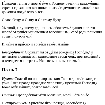
И́скрами те́плаго твоего́ е́же к Го́споду раче́ния/ разжже́нныя
стре́лы грехо́вныя вся попали́шася,/ и де́монское злоде́йство
до конца́ погубле́но бысть.
Сла́ва Отцу́ и Сы́ну и Свято́му Ду́ху.
Ум твой, к лу́чшему едине́нием обожа́емь,/ су́щия к пло́ти
любве́ отлучи́ся манове́нием всеси́льным;/ сего́ ра́ди поще́ния
труды́ понесла́ еси́.
И ны́не и при́сно и во ве́ки веко́в. Ами́нь.
Богородичен:
Обожа́ет мя от Де́вы рожде́йся Госпо́дь,/ и
пелена́ми повива́ется, разреше́ние творя́ мои́х прегреше́ний,/
и вмеща́ется в верте́п,/ И́же все́ми невмести́мый.
Песнь 7
Ирмос:
Спасы́й во огни́ авраа́мския Твоя́ о́троки/ и халде́и
уби́в,/ я́же пра́вда пра́ведно уловля́ше,/ препе́тый Го́споди,/
Бо́же оте́ц на́ших, благослове́н еси́.
Припев:
Преподо́бная ма́ти Мела́ние, моли́ Бо́га о на́с.
С супру́жником Христо́во и́го нося́щи, Богоно́сная,/