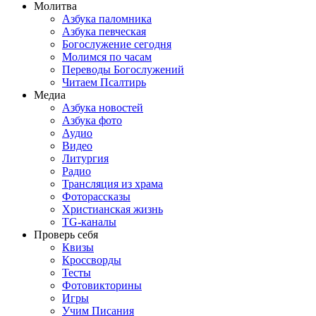
Молитва
Азбука паломника
Азбука певческая
Богослужение сегодня
Молимся по часам
Переводы Богослужений
Читаем Псалтирь
Медиа
Азбука новостей
Азбука фото
Аудио
Видео
Литургия
Радио
Трансляция из храма
Фоторассказы
Христианская жизнь
TG-каналы
Проверь себя
Квизы
Кроссворды
Тесты
Фотовикторины
Игры
Учим Писания