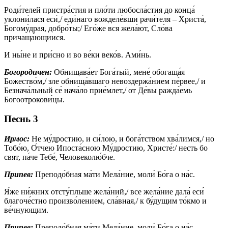
Роди́телей пристра́стия и пло́ти любосла́стия до конца́
уклони́лася еси́,/ еди́наго вожделе́вши рачи́теля – Христа́,
Богому́драя, добро́ты;/ Его́же вся жела́ют, Сло́ва
причаща́ющиися.
И ны́не и при́сно и во ве́ки веко́в. Ами́нь.
Богородичен:
Обнищава́ет Бога́тый, мене́ обогаща́я
Божество́м,/ зле обнища́вшаго невоздержа́нием пе́рвее,/ и
Безнача́льный се́ нача́ло прие́млет,/ от Де́вы ражда́емь
Богоотрокови́цы.
Песнь 3
Ирмос:
Не му́дростию, и си́лою, и бога́тством хва́лимся,/ но
Тобо́ю, О́тчею Ипоста́сною Му́дростию, Христе́:/ несть бо
свят, па́че Тебе́, Человеколю́бче.
Припев:
Преподо́бная ма́ти Мела́ние, моли́ Бо́га о на́с.
Я́же ни́жних отсту́пльше жела́ний,/ все жела́ние дала́ еси́
благоче́стно произво́лением, сла́вная,/ к бу́дущим то́кмо и
ве́чнующим.
Припев:
Преподо́бная ма́ти Мела́ние, моли́ Бо́га о на́с.