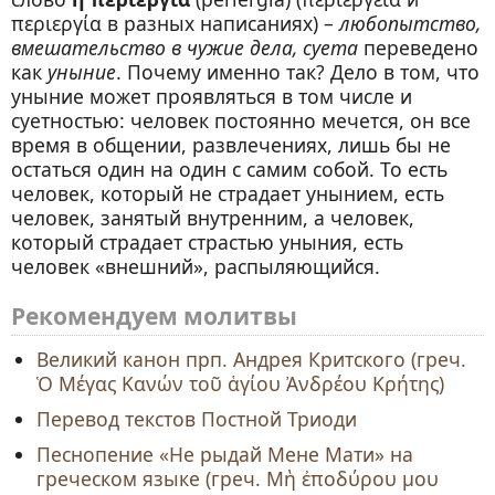
περιεργία в разных написаниях) –
любопытство,
вмешательство в чужие дела, суета
переведено
как
уныние
. Почему именно так? Дело в том, что
уныние может проявляться в том числе и
суетностью: человек постоянно мечется, он все
время в общении, развлечениях, лишь бы не
остаться один на один с самим собой. То есть
человек, который не страдает унынием, есть
человек, занятый внутренним, а человек,
который страдает страстью уныния, есть
человек «внешний», распыляющийся.
Рекомендуем молитвы
Великий канон прп. Андрея Критского (греч.
Ὁ Μέγας Κανών τοῦ ἁγίου Ἀνδρέου Κρήτης)
Перевод текстов Постной Триоди
Песнопение «Не рыдай Мене Мати» на
греческом языке (греч. Μὴ ἐποδύρου μου