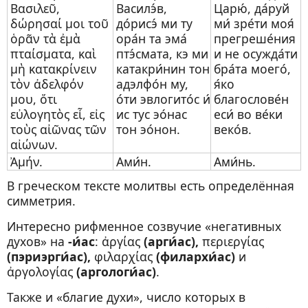
Βασιλεῦ,
Василэ́в,
Царю́, да́руй
δώρησαί μοι τοῦ
до́рисэ́ ми ту
ми́ зре́ти моя́
ὁρᾶν τὰ ἐμὰ
ора́н та эма́
прегреше́ния
πταίσματα, καὶ
птэ́смата, кэ ми
и не осужда́ти
μὴ κατακρίνειν
катакри́нин тон
бра́та моего́,
τὸν ἀδελφόν
адэлфо́н му,
я́ко
μου, ὅτι
о́ти эвлогито́с и́
благослове́н
εὐλογητὸς εἶ, εἰς
ис тус эо́нас
еси́ во ве́ки
τοὺς αἰῶνας τῶν
тон эо́нон.
веко́в.
αἰώνων.
Ἀμήν.
Ами́н.
Ами́нь.
В греческом тексте молитвы есть определённая
симметрия.
Интересно рифменное созвучие «негативных
духов» на
-и́ас
: ἀργίας
(арги́ас),
περιεργίας
(пэриэрги́ас),
φιλαρχίας
(филархи́ас)
и
ἀργολογίας
(аргологи́ас)
.
Также и «благие духи», число которых в