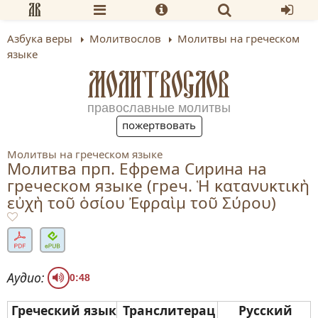
Азбука веры
Молитвослов
Молитвы на греческом
языке
МОЛИТВОСЛОВ
православные молитвы
пожертвовать
Молитвы на греческом языке
Молитва прп. Ефрема Сирина на
греческом языке (греч. Ἡ κατανυκτικὴ
εὐχὴ τοῦ ὁσίου Ἐφραὶμ τοῦ Σύρου)
Аудио:
0:48
Греческий язык
Транслитерац
Русский