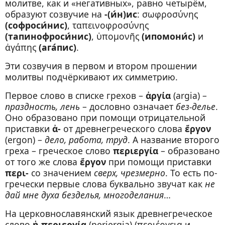
молитве, как и «негативных», равно четырём,
образуют созвучие на
-(и́н)ис
: σωφροσύνης
(софроси́нис)
, ταπεινοφροσύνης
(тапинофроси́нис)
, ὑπομονῆς
(ипомони́с)
и
ἀγάπης
(ага́пис)
.
Эти созвучия в первом и втором прошении
молитвы подчёркивают их симметрию.
Первое слово в списке грехов –
ἀργία
(argia) –
праздность, лень
– дословно означает
без-делье
.
Оно образовано при помощи отрицательной
приставки
ἀ-
от древнегреческого слова
ἔργον
(ergon) –
дело, работа, труд
. А название второго
греха – греческое слово
περιεργία
– образовано
от того же слова
ἔργον
при помощи приставки
περι-
со значением
сверх, чрезмерно
. То есть по-
гречески первые слова буквально звучат как
не
дай мне духа безделья, многоделания
…
На церковнославянский язык древнегреческое
слово
ἡ περιεργία
(periergia) (περιέργεια и