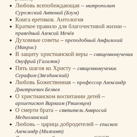
Любовь всепобеждающая
–
митрополит
Сурожский Антоний (Блум)
Книга еретиков. Антология
Краткое правило для благочестивой жизни
–
праведный Алексий Мечёв
Духовные советы
–
преподобный Амфилохий
(Макрис)
В защиту христианской веры
–
священномученик
Онуфрий (Гагалюк)
Пять шагов ко Христу
–
священномученик
Серафим (Звездинский)
Любовь Божественная
–
профессор Александр
Дмитриевич Беляев
О христианском воспитании детей
–
архиепископ Варлаам (Ряшенцев)
О смерти брата
–
святитель Амвросий
Медиоланский
Любовь – царица добродетелей
–
епископ
Александр (Милеант)