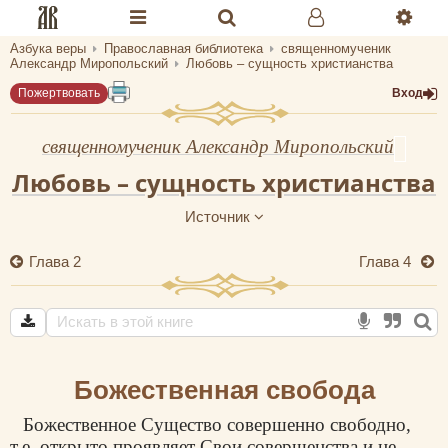
Азбука веры
Православная библиотека
священномученик
Разделы портала «Азбука веры»
Александр Миропольский
Любовь – сущность христианства
Пожертвовать
Вход
Главная
Гид
священномученик Александр Миропольский
Любовь – сущность христианства
Библиотеки
Источник
Календарь
Глава 2
Глава 4
Молитва
Медиа
Проверь себя
Божественная свобода
Тематическое
Божественное Существо совершенно свободно,
Семья и здоровье
т.е. открыто проявляет Свои совершенства и не