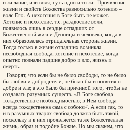
и желание, или воля, суть одно и то же. Проявление
жизни и свойств Божества равносильно хотению –
воле Его. А нехотения в Боге быть не может.
Хотение и нехотение, т.е. раздвоение воли,
появилось лишь в сердце отпадших от
Божественной жизни Денницы и человека, когда в
них образовалась отрицательная сторона жизни.
Тогда только в жизни отпадших возникла
несвободная свобода, хотение и нехотение, когда
опытно познали падшие добро и зло, жизнь и
смерть.
Говорят, что если бы не было свободы, то не было
бы любви и добродетели, не было бы и понятия о
добре и зле; а это было бы причиной того, чтобы не
создавать разумных существ. «В Боге свобода
тождественна с необходимостью; в Нем свобода
всегда тождественна сама с собою»
. А если так, то
7
и в разумных тварях свобода должна быть такой,
поскольку и в них проявляется та же Божественная
жизнь, образ и подобие Божие. Но мы скажем, что