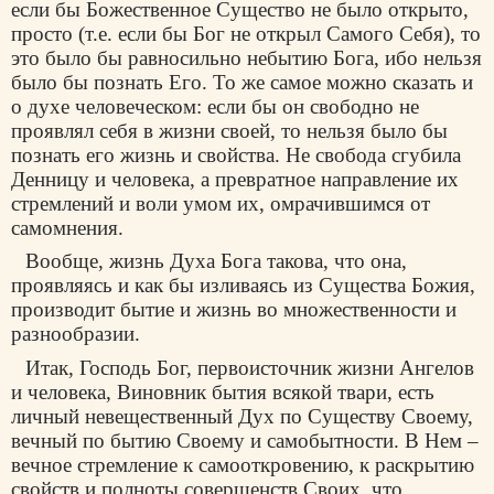
если бы Божественное Существо не было открыто,
просто (т.е. если бы Бог не открыл Самого Себя), то
это было бы равносильно небытию Бога, ибо нельзя
было бы познать Его. То же самое можно сказать и
о духе человеческом: если бы он свободно не
проявлял себя в жизни своей, то нельзя было бы
познать его жизнь и свойства. Не свобода сгубила
Денницу и человека, а превратное направление их
стремлений и воли умом их, омрачившимся от
самомнения.
Вообще, жизнь Духа Бога такова, что она,
проявляясь и как бы изливаясь из Существа Божия,
производит бытие и жизнь во множественности и
разнообразии.
Итак, Господь Бог, первоисточник жизни Ангелов
и человека, Виновник бытия всякой твари, есть
личный невещественный Дух по Существу Своему,
вечный по бытию Своему и самобытности. В Нем –
вечное стремление к самооткровению, к раскрытию
свойств и полноты совершенств Своих, что