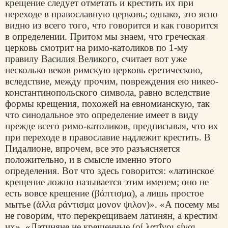
крещение следует отметать и крестить их при
переходе в православную
церковь
; однако, это ясно
видно из всего того, что говорится и как говорится
в определении. Притом мы знаем, что греческая
церковь смотрит на римо-католиков по 1-му
правилу
Василия Великого
, считает вот уже
несколько веков римскую церковь еретическою,
вследствие, между прочим, повреждения ею никео-
константинопольского символа, равно вследствие
формы крещения, похожей на евномианскую, так
что синодальное это определение имеет в виду
прежде всего римо-католиков, предписывая, что их
при переходе в православие надлежит крестить. В
Пидалионе, впрочем, все это разъясняется
положительно, и в смысле именно этого
определения. Вот что здесь говорится: «латинское
крещение ложно называется этим именем; оно не
есть вовсе крещение (
βάπτισμα
), а лишь простое
мытье (
άλλα ράντισμα μ
о
νον ψιλ
о
ν
)». «А посему мы
не говорим, что перекрещиваем латинян, а крестим
их». «Латиняне не крещенные (
οί λατΐνοι είναι