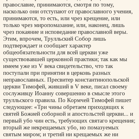
православие, принимаются, смотря по тому,
насколько они отступают от православного учения,
принимаются, то есть, или чрез крещение, или
только чрез миропомазание, или, наконец, лишь
чрез покаяние и исповедание православной веры.
Этим, впрочем, Трулльский Собор лишь
подтверждает и сообщает характер
общеобязательности для всей церкви уже
существовавшей церковной практики; так как мы
имеем уже из V века свидетельство, что так
поступали при принятии в церковь разных
неправославных. Пресвитер константинопольской
церкви Тимофей, живший в V веке, писал своему
сослуживцу Иоанну совершенно в смысле этого
трулльского правила. По Кормчей Тимофей пишет
следующее: «Три чины обретаем приходящих к
святей Божией соборной и апостольстей церкви... и
первый убо чин есть, требующих святаго крещения;
вторый же некрещаемых убо, но помазуемых
святым миром; и третий ни крещаемых же ни