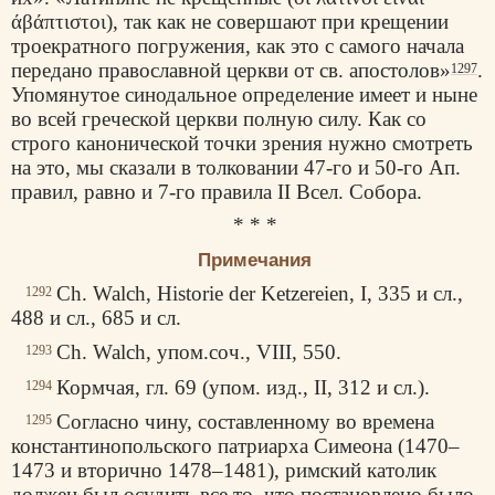
άβάπτιστοι
), так как не совершают при крещении
троекратного погружения, как это с самого начала
передано православной церкви от св. апостолов»
.
1297
Упомянутое синодальное определение имеет и ныне
во всей греческой церкви полную силу. Как со
строго канонической точки зрения нужно смотреть
на это, мы сказали в толковании 47-го и 50-го Ап.
правил, равно и 7-го правила II Всел. Собора.
* * *
Примечания
Ch. Walch, Historie der Ketzereien, I, 335 и сл.,
1292
488 и сл., 685 и сл.
Ch. Walch, упом.соч., VIII, 550.
1293
Кормчая, гл. 69 (упом. изд., II, 312 и сл.).
1294
Согласно чину, составленному во времена
1295
константинопольского патриарха Симеона (1470–
1473 и вторично 1478–1481), римский католик
должен был осудить все то, что постановлено было