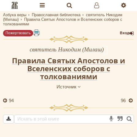
Азбука веры
Православная библиотека
святитель Никодим
Разделы портала «Азбука веры»
(Милаш)
Правила Святых Апостолов и Вселенских соборов с
толкованиями
Главная
Пожертвовать
Вход
Гид
святитель Никодим (Милаш)
Библиотеки
Правила Святых Апостолов и
Вселенских соборов с
Календарь
толкованиями
Молитва
Источник
Медиа
94
96
Проверь себя
Тематическое
Семья и здоровье