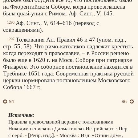
на Флорентийском Соборе, когда провозглашена
была quasi-уния с Римом. Аф. Синт., V, 145.
Аф. Синт., V, 614–616 (перевод с
1296
сокращениями).
Толкования Ап. Правил 46 и 47 (упом. изд.,
1297
стр. 55, 58). Что римо-католиков надлежит крестить,
когда переходят в православие, – в России решено
было еще в 1620 г. на Моск. Соборе при патриархе
Филарете. Это соборное постановление находится в
Требнике 1651 года. Современная практика русской
церкви нормирована постановлением Московского
Собора 1667 г.
94
96
Источник:
Правила православной церкви с толкованиями
Никодима епископа Далматинско-Истрийского : Пер.
с серб. - [Репр. изд.]. - Москва : Изд. «Отчий дом»,