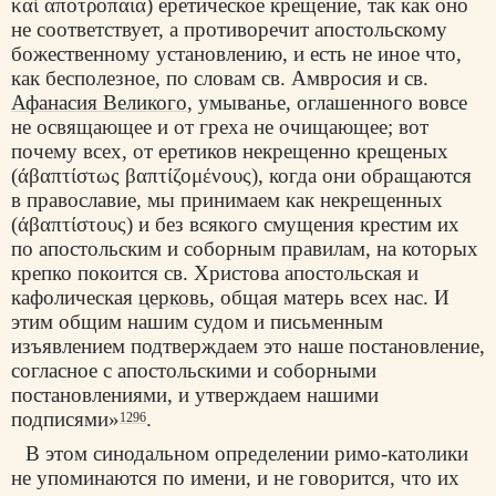
καί αποτροπαια
) еретическое крещение, так как оно
не соответствует, а противоречит апостольскому
божественному установлению, и есть не иное что,
как бесполезное, по словам св. Амвросия и св.
Афанасия Великого
, умыванье, оглашенного вовсе
не освящающее и от греха не очищающее; вот
почему всех, от еретиков некрещенно крещеных
(
άβαπτίστως βαπτίζομένους
), когда они обращаются
в православие, мы принимаем как некрещенных
(
άβαπτίστους
) и без всякого смущения крестим их
по апостольским и соборным правилам, на которых
крепко покоится св. Христова апостольская и
кафолическая
церковь
, общая матерь всех нас. И
этим общим нашим судом и письменным
изъявлением подтверждаем это наше постановление,
согласное с апостольскими и соборными
постановлениями, и утверждаем нашими
подписями»
.
1296
В этом синодальном определении римо-католики
не упоминаются по имени, и не говорится, что их