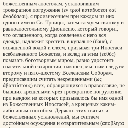
божественным апостолам, установившим
троекратное погружение (
εν τρισί καταδυσεσι καί
άναδύσεσι
), с произнесением при каждом из них
одного имени Св. Троицы, затем следуем святому и
равноапостольному Дионисию, который говорит,
что оглашенного, когда совлечена с него вся
одежда, надлежит крестить в купальне (бане), с
освященной водой и елеем, призывая три Ипостаси
всеблаженного Божества, и вслед за этим (
ευθύς
)
помазать боготворным миром, равно удостоить
спасительной евхаристии, наконец, мы этим следуем
второму и пято-шестому Вселенским Соборам,
предписавшим считать некрещенными (
ως
άβαπτίστους
) всех, обращающихся в православие, не
бывших крещеными чрез троекратное погружение,
при каждом из которых призывалось бы имя одной
из Божественных Ипостасей, а крещеных каким-
либо иным способом. Держась этих святых и
божественных установлений, мы считаем
достойным осуждения и отвратительным (
απ
о
βλητα