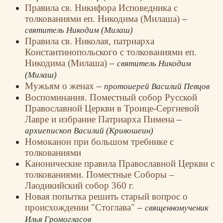
Правила св. Никифора Исповедника с
толкованиями еп. Никодима (Милаша)
–
святитель Никодим (Милаш)
Правила св. Николая, патриарха
Константинопольского c толкованиями еп.
Никодима (Милаша)
–
святитель Никодим
(Милаш)
Мужьям о женах
–
протоиерей Василий Певцов
Воспоминания. Поместный собор Русской
Православной Церкви в Троице-Сергиевой
Лавре и избрание Патриарха Пимена
–
архиепископ Василий (Кривошеин)
Номоканон при большом требнике с
толкованиями
Канонические правила Православной Церкви с
толкованиями. Поместные Соборы –
Лаодикийский собор 360 г.
Новая попытка решить старый вопрос о
происхождении "Стоглава"
–
священномученик
Илья Громогласов