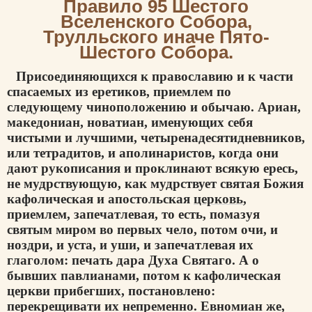
Правило 95 Шестого
Вселенского Собора,
Трулльского иначе Пято-
Шестого Собора.
Присоединяющихся к православию и к части
спасаемых из еретиков, приемлем по
следующему чиноположению и обычаю. Ариан,
македониан, новатиан, именующих себя
чистыми и лучшими, четыренадесятидневников,
или тетрадитов, и аполинаристов, когда они
дают рукописания и проклинают всякую ересь,
не мудрствующую, как мудрствует святая Божия
кафолическая и апостольская
церковь
,
приемлем, запечатлевая, то есть, помазуя
святым миром во первых чело, потом очи, и
ноздри, и уста, и уши, и запечатлевая их
глаголом: печать дара Духа Святаго. А о
бывших павлианами, потом к кафолическая
церкви прибегших, постановлено:
перекрещивати их непременно. Евномиан же,