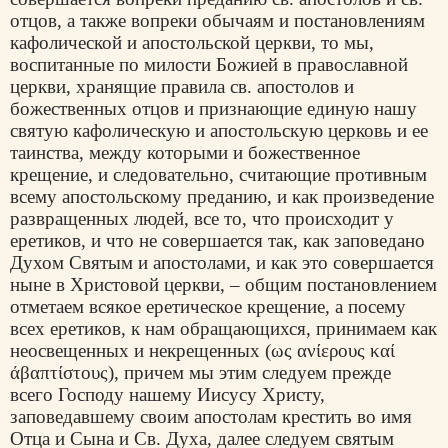
отцов, а также вопреки обычаям и постановлениям
кафолической и апостольской церкви, то мы,
воспитанные по милости Божией в православной
церкви, хранящие правила св. апостолов и
божественных отцов и признающие единую нашу
святую кафолическую и апостольскую
церковь
и ее
таинства, между которыми и божественное
крещение, и следовательно, считающие противным
всему апостольскому преданию, и как произведение
развращенных людей, все то, что происходит у
еретиков, и что не совершается так, как заповедано
Духом Святым и апостолами, и как это совершается
ныне в Христовой церкви, – общим постановлением
отметаем всякое еретическое крещение, а посему
всех еретиков, к нам обращающихся, принимаем как
неосвещенных и некрещенных (
ως ανίερους καί
άβαπτίστους
), причем мы этим следуем прежде
всего Господу нашему Иисусу Христу,
заповедавшему своим апостолам крестить во имя
Отца и Сына и Св. Духа, далее следуем святым