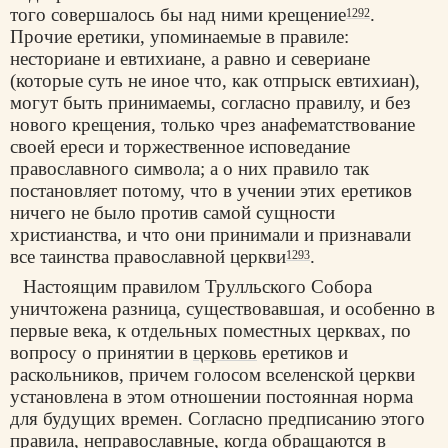
того совершалось бы над ними крещение
.
1292
Прочие еретики, упоминаемые в правиле:
несториане и евтихиане, а равно и севериане
(которые суть не иное что, как отпрыск евтихиан),
могут быть принимаемы, согласно правилу, и без
нового крещения, только чрез анафематствование
своей ереси и торжественное исповедание
православного символа; а о них правило так
постановляет потому, что в учении этих еретиков
ничего не было против самой сущности
христианства, и что они принимали и признавали
все таинства православной церкви
.
1293
Настоящим правилом Трулльского Собора
уничтожена разница, существовавшая, и особенно в
первые века, к отдельных поместных церквах, по
вопросу о принятии в
церковь
еретиков и
раскольников, причем голосом вселенской церкви
установлена в этом отношении постоянная норма
для будущих времен. Согласно предписанию этого
правила, неправославные, когда обращаются в