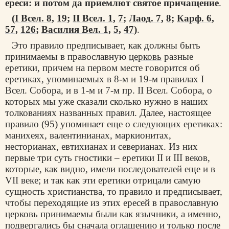
ереси: и потом да приемлют святое причащение
.
(
I Всел. 8
,
19
;
II Всел. 1
,
7
;
Лаод. 7
,
8
;
Карф. 6
,
57
,
126
;
Василия Вел. 1
,
5
,
47
)
.
Это правило предписывает, как должны быть
принимаемы в православную
церковь
разные
еретики, причем на первом месте говорится об
еретиках, упоминаемых в 8-м и 19-м правилах I
Всел. Собора, и в 1-м и 7-м пр. II Всел. Собора, о
которых мы уже сказали сколько нужно в наших
толкованиях названных правил. Далее, настоящее
правило (95) упоминает еще о следующих еретиках:
манихеях, валентинианах, маркионитах,
несторианах, евтихианах и северианах. Из них
первые три суть гностики – еретики II и III веков,
которые, как видно, имели последователей еще и в
VII веке; и так как эти еретики отрицали самую
сущность христианства, то правило и предписывает,
чтобы переходящие из этих ересей в православную
церковь принимаемы были как язычники, а именно,
подвергались бы сначала оглашению и только после