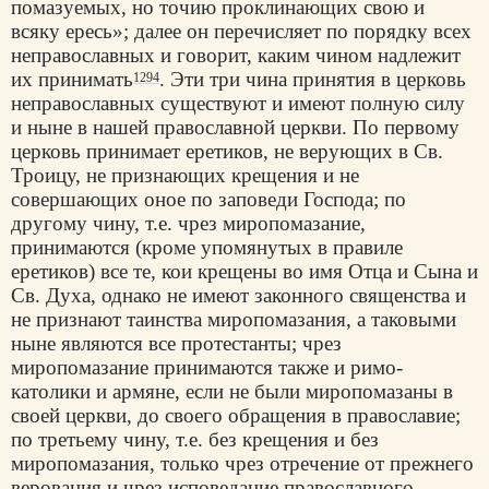
помазуемых, но точию проклинающих свою и
всяку ересь»; далее он перечисляет по порядку всех
неправославных и говорит, каким чином надлежит
их принимать
. Эти три чина принятия в
церковь
1294
неправославных существуют и имеют полную силу
и ныне в нашей православной церкви. По первому
церковь принимает еретиков, не верующих в Св.
Троицу, не признающих крещения и не
совершающих оное по заповеди Господа; по
другому чину, т.е. чрез миропомазание,
принимаются (кроме упомянутых в правиле
еретиков) все те, кои крещены во имя Отца и Сына и
Св. Духа, однако не имеют законного священства и
не признают таинства миропомазания, а таковыми
ныне являются все протестанты; чрез
миропомазание принимаются также и римо-
католики и армяне, если не были миропомазаны в
своей церкви, до своего обращения в православие;
по третьему чину, т.е. без крещения и без
миропомазания, только чрез отречение от прежнего
верования и чрез исповедание православного