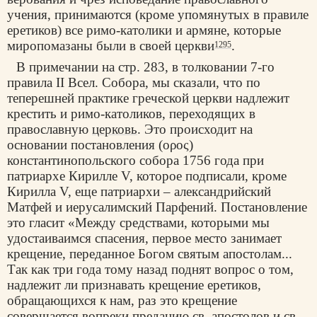
учения, принимаются (кроме упомянутых в правиле
еретиков) все римо-католики и армяне, которые
миропомазаны были в своей церкви
.
1295
В примечании на стр. 283, в толковании 7-го
правила II Всел. Собора, мы сказали, что по
теперешней практике греческой церкви надлежит
крестить и римо-католиков, переходящих в
православную
церковь
. Это происходит на
основании постановления (o
ρος
)
константинопольского собора 1756 года при
патриархе Кирилле V, которое подписали, кроме
Кирилла V, еще патриархи – александрийский
Матфей и иерусалимский Парфений. Постановление
это гласит «Между средствами, которыми мы
удостаиваимся спасения, первое место занимает
крещение, переданное Богом святым апостолам...
Так как три года тому назад поднят вопрос о том,
надлежит ли признавать крещение еретиков,
обращающихся к нам, раз это крещение
совершается вопреки преданию св. апостолов и св.