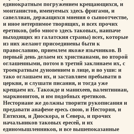
единократным погружением крещающихся, и
монтанистов, именуемых здесь фригами, и
савеллиан, держащихся мнения о сыноотчестве,
и иное нетерпимое творящих, и всех прочих
еретиков, (ибо много здесь таковых, наипаче
выходящих из галатския страны) всех, которые
из них желают присоединены быти к
православию, приемлем якоже язычников. В
первый день делаем их христианами, во второй
оглашенными, потом в третий заклинаем их, с
троекратным дуновением в лице, и во уши: и
тако оглашаем их, и заставляем пребывати в
церкви, и слушати писания, и тогда уже
крещаем их. Такожде и манихеев, валентиниан,
маркионитов, и им подобных еретиков.
Несториане же должны творити рукописания и
предавати анафеме ересь свою, и Нестория, и
Евтихия, и Диоскора, и Севера, и прочих
начальников таковых epeсей, и их
единомышленников, и все вышепоказанные