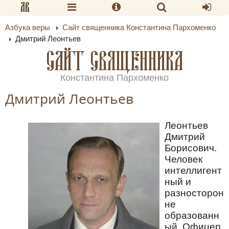
Азбука веры
Сайт священника Константина Пархоменко
Дмитрий Леонтьев
САЙТ СВЯЩЕННИКА
Константина Пархоменко
Дмитрий Леонтьев
Леонтьев
Дмитрий
Борисович.
Человек
интеллигент
ный и
разносторон
не
образованн
ый. Офицер