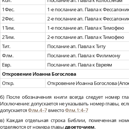
Кол.
Послание ап. Павла к Колоссянам
1Фес.
1-е послание ап. Павла к Фессалон
2Фес.
2-е послание ап. Павла к Фессалон
1Тим.
1-е послание ап. Павла к Тимофею
2Тим.
2-е послание ап. Павла к Тимофею
Тит.
Послание ап. Павла к Титу
Флм.
Послание ап. Павла к Филимону
Евр.
Послание ап. Павла к Евреям
Откровение Иоанна Богослова
Откр.
Откровение Иоанна Богослова (Апо
б) После обозначения книги всегда следует номер гла
Исключение: допускается не указывать номер главы, есл
допускается
Флм.4–7
вместо
Флм.1:4–7
в) Каждая отдельная строка Библии, помеченная ном
отделяются от номера главы
двоеточием
.