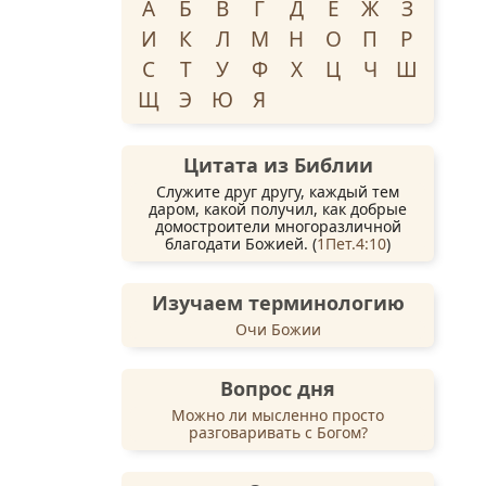
А
Б
В
Г
Д
Е
Ж
З
И
К
Л
М
Н
О
П
Р
С
Т
У
Ф
Х
Ц
Ч
Ш
Щ
Э
Ю
Я
Цитата из Библии
Служите друг другу, каждый тем
даром, какой получил, как добрые
домостроители многоразличной
благодати Божией. (
1Пет.4:10
)
Изучаем терминологию
Очи Божии
Вопрос дня
Можно ли мысленно просто
разговаривать с Богом?