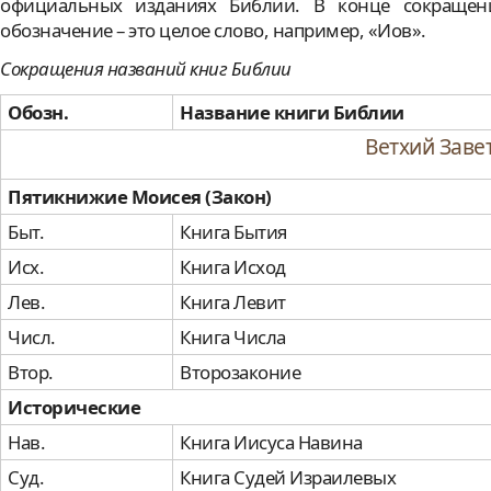
официальных изданиях Библии. В конце сокращения
обозначение – это целое слово, например, «Иов».
Сокращения названий книг Библии
Обозн.
Название книги Библии
Ветхий Заве
Пятикнижие Моисея (Закон)
Быт.
Книга Бытия
Исх.
Книга Исход
Лев.
Книга Левит
Числ.
Книга Числа
Втор.
Второзаконие
Исторические
Нав.
Книга Иисуса Навина
Суд.
Книга Судей Израилевых