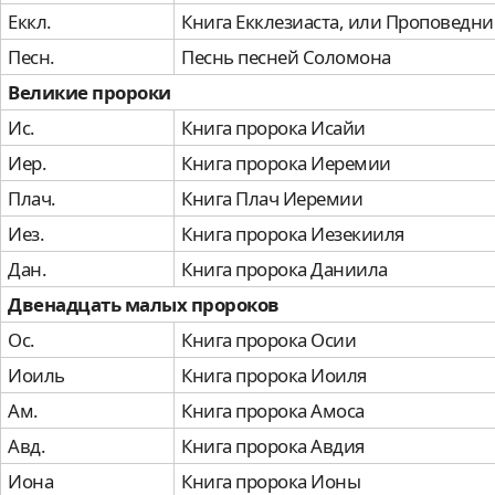
Еккл.
Книга Екклезиаста, или Проповедни
Песн.
Песнь песней Соломона
Великие пророки
Ис.
Книга пророка Исайи
Иер.
Книга пророка Иеремии
Плач.
Книга Плач Иеремии
Иез.
Книга пророка Иезекииля
Дан.
Книга пророка Даниила
Двенадцать малых пророков
Ос.
Книга пророка Осии
Иоиль
Книга пророка Иоиля
Ам.
Книга пророка Амоса
Авд.
Книга пророка Авдия
Иона
Книга пророка Ионы