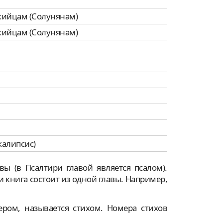
икийцам (Солунянам)
икийцам (Солунянам)
калипсис)
вы (в Псалтири главой является псалом).
и книга состоит из одной главы. Например,
ером, называется стихом. Номера стихов