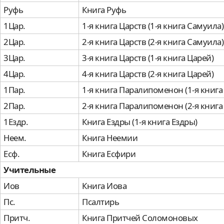
Руфь
Книга Руфь
1Цар.
1-я книга Царств (1-я книга Самуила)
2Цар.
2-я книга Царств (2-я книга Самуила)
3Цар.
3-я книга Царств (1-я книга Царей)
4Цар.
4-я книга Царств (2-я книга Царей)
1Пар.
1-я книга Паралипоменон (1-я книга
2Пар.
2-я книга Паралипоменон (2-я книга
1Ездр.
Книга Ездры (1-я книга Ездры)
Неем.
Книга Неемии
Есф.
Книга Есфири
Учительные
Иов
Книга Иова
Пс.
Псалтирь
Притч.
Книга Притчей Соломоновых