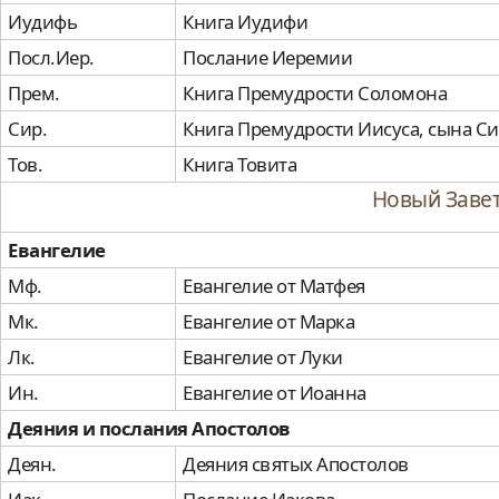
Иудифь
Книга Иудифи
Посл.Иер.
Послание Иеремии
Прем.
Книга Премудрости Соломона
Сир.
Книга Премудрости Иисуса, сына С
Тов.
Книга Товита
Новый Заве
Евангелие
Мф.
Евангелие от Матфея
Мк.
Евангелие от Марка
Лк.
Евангелие от Луки
Ин.
Евангелие от Иоанна
Деяния и послания Апостолов
Деян.
Деяния святых Апостолов