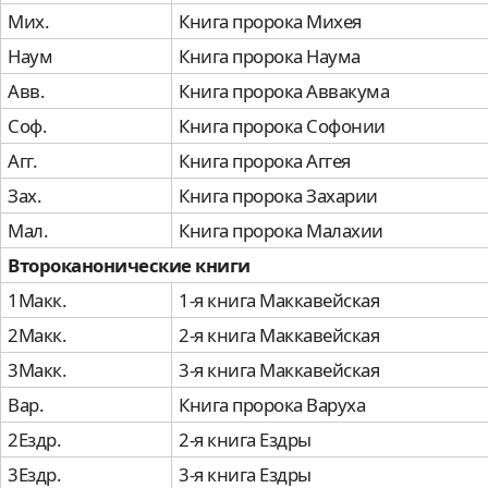
Мих.
Книга пророка Михея
Наум
Книга пророка Наума
Авв.
Книга пророка Аввакума
Соф.
Книга пророка Софонии
Агг.
Книга пророка Аггея
Зах.
Книга пророка Захарии
Мал.
Книга пророка Малахии
Второканонические книги
1Макк.
1-я книга Маккавейская
2Макк.
2-я книга Маккавейская
3Макк.
3-я книга Маккавейская
Вар.
Книга пророка Варуха
2Ездр.
2-я книга Ездры
3Ездр.
3-я книга Ездры