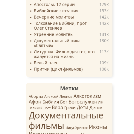
Апостолы. 12 серий
179
K
Библейские сказания
153
K
Вечерние молитвы
142
K
Толкование Библии, прот.
142
K
Олег Стеняев
Утренние молитвы
131
K
Документальный цикл
130
K
«Святые»
Литургия. Фильм для тех, кто
113
K
жалуется на жизнь
Белый плен
109
K
Притчи (цикл фильмов)
108
K
Метки
Алкоголизм
Аборты
Алексей Леонов
Афон
Богослужения
Библия
Бог
Вера
Дети
Детям
Грехи
Великий Пост
Документальные
фильмы
Иконы
Иисус Христос
Ислам