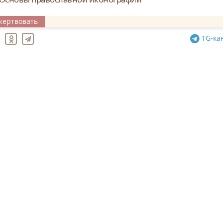
жертвовать
TG
-ка