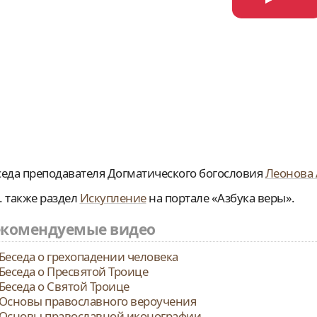
седа преподавателя Догматического богословия
Леонова 
. также раздел
Искупление
на портале «Азбука веры».
екомендуемые видео
Беседа о грехопадении человека
Беседа о Пресвятой Троице
Беседа о Святой Троице
Основы православного вероучения
Основы православной иконографии