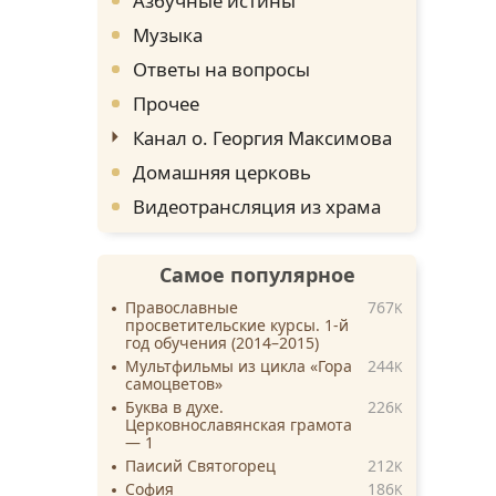
Азбучные истины
Музыка
Ответы на вопросы
Прочее
Канал о. Георгия Максимова
Домашняя церковь
Видеотрансляция из храма
Самое популярное
Православные
767
K
просветительские курсы. 1-й
год обучения (2014–2015)
Мультфильмы из цикла «Гора
244
K
самоцветов»
Буква в духе.
226
K
Церковнославянская грамота
— 1
Паисий Святогорец
212
K
София
186
K