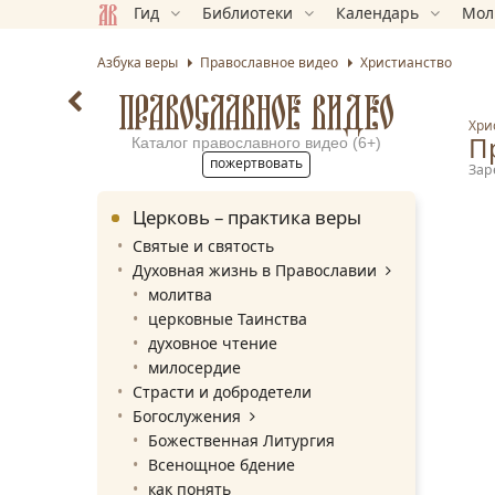
Гид
Библиотеки
Календарь
Мол
Азбука веры
Православное видео
Христианство
ПРАВОСЛАВНОЕ ВИДЕО
Хри
П
Каталог православного видео (6+)
пожертвовать
Зар
Церковь – практика веры
Святые и святость
Духовная жизнь в Православии
молитва
церковные Таинства
духовное чтение
милосердие
Страсти и добродетели
Богослужения
Божественная Литургия
Всенощное бдение
как понять