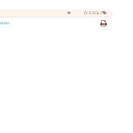
0.0
5
налы