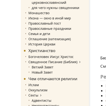
церковнославянский
для чего нужны священники
Монашество
Икона — окно в иной мир
Православный пост
Православные праздники
Семья и дети
Оглашение (катехизация)
История Церкви
Христианство
Богочеловек Иисус Христос
Бе
Священное Писание (Библия)
См
Ветхий Завет
Новый Завет
Р
Чем отличаются религии
Ислам
Оккультизм
Секты
Адвентисты
Неопротестанты