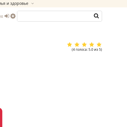
ья и здоровье
од
(
4
голоса
:
5.0
из
5
)