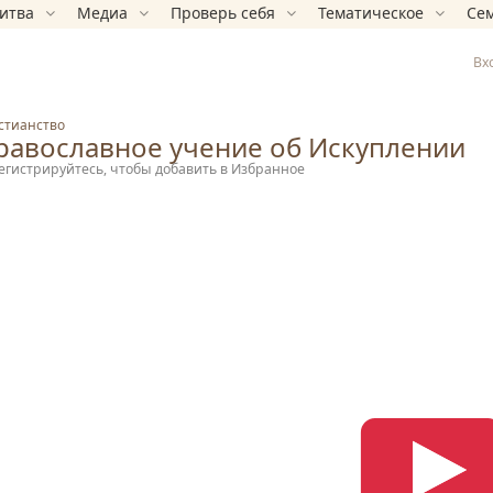
итва
Медиа
Проверь себя
Тематическое
Сем
Вх
стианство
равославное учение об Искуплении
егистрируйтесь, чтобы добавить в Избранное