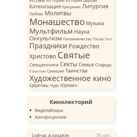
История
История Церкви
Литургия
Катехизация
Крещение
Молитвы
Любовь
Монашество
Музыка
Мультфильм
Наука
Оккультизм
Паломничество
Пасха
Пост
Праздники
Рождество
Святые
Христово
Секты
Семья
Священники
Старцы
Таинства
Суеверия
Страстная
Художественное кино
Церковь
Чудо
Юревич
Кинолекторий
Видеообзоры
Кинорецензии
Сейчас в разделе
78
чел.