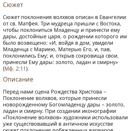
Сюжет
Сюжет поклонения волхвов описан в Евангелии
от св. Матфея. Три мудреца пришли с Востока,
чтобы поклониться Младенцу и принести ему
дары, достойные царя, о рождении которого им
было возвещено: «И, войдя в дом, увидели
Младенца с Мариею, Матерью Его, и, пав,
поклонились Ему; и, открыв сокровища свои,
принесли Ему дары: золото, ладан и смирну
»
(
Мф. 2:11
).
Описание
Перед нами сцена Рождества Христова –
Поклонение волхвов, которые принесли
новорожденному Богомладенцу дары – золото,
ладан и смирну. При создании иконографии
«Поклонение волхвов» художники использовали
уже существовавший в античном искусстве
сюжет поклонения побежденных варваров