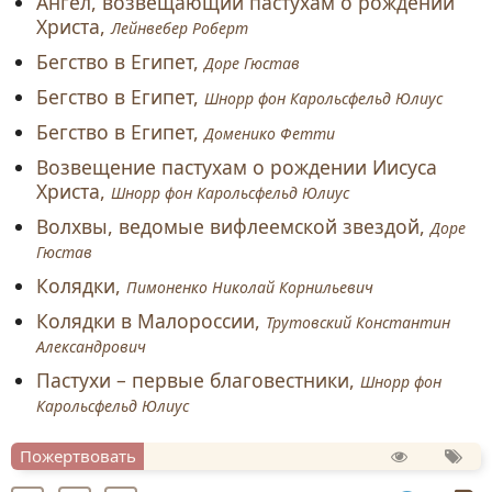
Ангел, возвещающий пастухам о рождении
Христа,
Лейнвебер Роберт
Бегство в Египет,
Доре Гюстав
Бегство в Египет,
Шнорр фон Карольсфельд Юлиус
Бегство в Египет,
Доменико Фетти
Возвещение пастухам о рождении Иисуса
Христа,
Шнорр фон Карольсфельд Юлиус
Волхвы, ведомые вифлеемской звездой,
Доре
Гюстав
Колядки,
Пимоненко Николай Корнильевич
Колядки в Малороссии,
Трутовский Константин
Александрович
Пастухи – первые благовестники,
Шнорр фон
Карольсфельд Юлиус
Пожертвовать