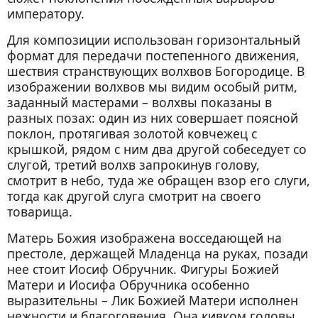
императору.
Для композиции использован горизонтальный
формат для передачи постепенного движения,
шествия странствующих волхвов Богородице. В
изображении волхвов мы видим особый ритм,
заданный мастерами – волхвы показаны в
разных позах: один из них совершает поясной
поклон, протягивая золотой ковчежец с
крышкой, рядом с ним два другой собеседует со
слугой, третий волхв запрокинув голову,
смотрит в небо, туда же обращен взор его слуги,
тогда как другой слуга смотрит на своего
товарища.
Матерь Божия изображена восседающей на
престоле, держащей Младенца на руках, позади
нее стоит Иосиф Обручник. Фигуры Божией
Матери и Иосифа Обручника особенно
выразительны – Лик Божией Матери исполнен
нежности и благоговения, Она кивком головы