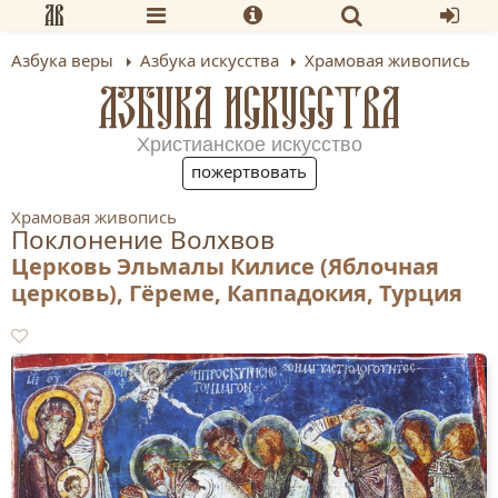
Азбука веры
Азбука искусства
Храмовая живопись
АЗБУКА ИСКУССТВА
Христианское искусство
пожертвовать
Храмовая живопись
Поклонение Волхвов
Церковь Эльмалы Килисе (Яблочная
церковь), Гëреме, Каппадокия, Турция