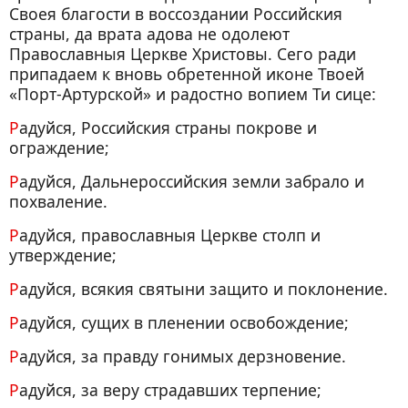
Своея благости в воссоздании Российския
страны, да врата адова не одолеют
Православныя Церкве Христовы. Сего ради
припадаем к вновь обретенной иконе Твоей
«Порт-Артурской» и радостно вопием Ти сице:
Радуйся, Российския страны покрове и
ограждение;
Радуйся, Дальнероссийския земли забрало и
похваление.
Радуйся, православныя Церкве столп и
утверждение;
Радуйся, всякия святыни защито и поклонение.
Радуйся, сущих в пленении освобождение;
Радуйся, за правду гонимых дерзновение.
Радуйся, за веру страдавших терпение;