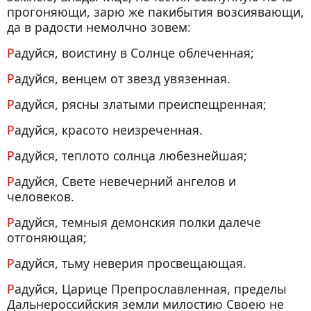
прогоняющи, зарю же пакибытия возсиявающи,
да в радости немолчно зовем:
Радуйся, воистину в Солнце облеченная;
Радуйся, венцем от звезд увязенная.
Радуйся, рясны златыми преиспещренная;
Радуйся, красото неизреченная.
Радуйся, теплото солнца любезнейшая;
Радуйся, Свете невечерний ангелов и
человеков.
Радуйся, темныя демонския полки далече
отгоняющая;
Радуйся, тьму неверия просвещающая.
Радуйся, Царице Препрославленная, пределы
Дальнероссийския земли милостию Своею не