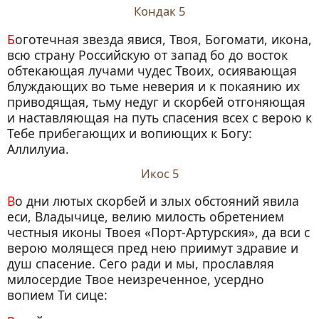
Кондак 5
Боготечная звезда явися, Твоя, Богомати, икона,
всю страну Российскую от запад бо до восток
обтекающая лучами чудес Твоих, осиявающая
блуждающих во тьме неверия и к покаянию их
приводящая, тьму недуг и скорбей отгоняющая
и наставляющая на путь спасения всех с верою к
Тебе прибегающих и вопиющих к Богу:
Аллилуиа.
Икос 5
Во дни лютых скорбей и злых обстояний явила
еси, Владычице, велию милость обретением
честныя иконы Твоея «Порт-Артурския», да вси с
верою молящеся пред нею приимут здравие и
душ спасение. Сего ради и мы, прославляя
милосердие Твое неизреченное, усердно
вопием Ти сице: