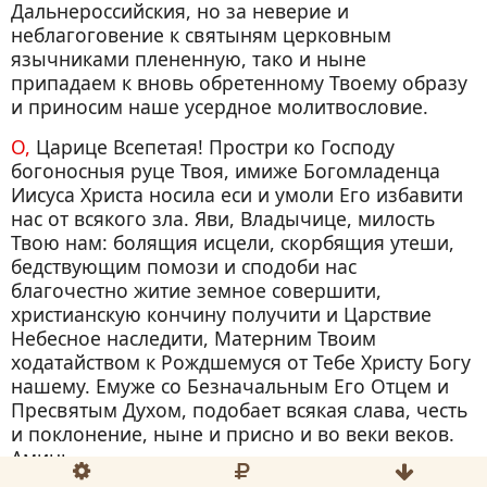
Дальнероссийския, но за неверие и
неблагоговение к святыням церковным
язычниками плененную, тако и ныне
припадаем к вновь обретенному Твоему образу
и приносим наше усердное молитвословие.
О, Царице Всепетая! Простри ко Господу
богоносныя руце Твоя, имиже Богомладенца
Иисуса Христа носила еси и умоли Его избавити
нас от всякого зла. Яви, Владычице, милость
Твою нам: болящия исцели, скорбящия утеши,
бедствующим помози и сподоби нас
благочестно житие земное совершити,
христианскую кончину получити и Царствие
Небесное наследити, Матерним Твоим
ходатайством к Рождшемуся от Тебе Христу Богу
нашему. Емуже со Безначальным Его Отцем и
Пресвятым Духом, подобает всякая слава, честь
и поклонение, ныне и присно и во веки веков.
Аминь.