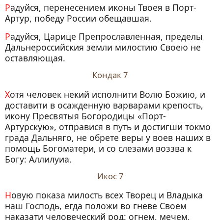
Радуйся, перенесением иконы Твоея в Порт-
Артур, победу России обещавшая.
Радуйся, Царице Препрославленная, пределы
Дальнероссийския земли милостию Своею не
оставляющая.
Кондак 7
Хотя человек некий исполнити Волю Божию, и
доставити в осажденную варварами крепость,
икону Пресвятыя Богородицы «Порт-
Артурскую», отправися в путь и достигши токмо
града Дальняго, не обрете веры у воев наших в
помощь Богоматери, и со слезами воззва к
Богу: Аллилуиа.
Икос 7
Новую показа милость всех Творец и Владыка
наш Господь, егда положи во гневе Своем
наказати человеческий род: огнем, мечем,