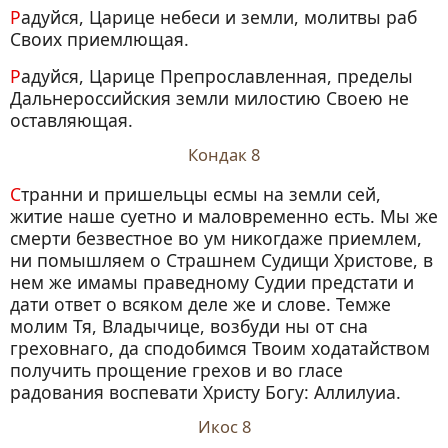
Радуйся, Царице небеси и земли, молитвы раб
Своих приемлющая.
Радуйся, Царице Препрославленная, пределы
Дальнероссийския земли милостию Своею не
оставляющая.
Кондак 8
Странни и пришельцы есмы на земли сей,
житие наше суетно и маловременно есть. Мы же
смерти безвестное во ум никогдаже приемлем,
ни помышляем о Страшнем Судищи Христове, в
нем же имамы праведному Судии предстати и
дати ответ о всяком деле же и слове. Темже
молим Тя, Владычице, возбуди ны от сна
греховнаго, да сподобимся Твоим ходатайством
получить прощение грехов и во гласе
радования воспевати Христу Богу: Аллилуиа.
Икос 8