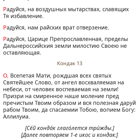
Радуйся, на воздушных мытарствах, славящих
Тя избавление.
Радуйся, нам райских врат отверзение.
Радуйся, Царице Препрославленная, пределы
Дальнероссийския земли милостию Своею не
оставляющая.
Кондак 13
О, Всепетая Мати, рождшая всех святых
Святейшее Слово, от ангел восхваляемая на
небеси, от человек воспеваемая на земли!
Призри на смиренное наше моление пред
пречистым Твоим образом и вся полезная даруй
рабом Твоим, да спасаемии Тобою, вопием Богу:
Аллилуиа.
[Се́й конда́к глаго́лется три́жды.]
[Далее повторяем 1‑е икос и кондак:]