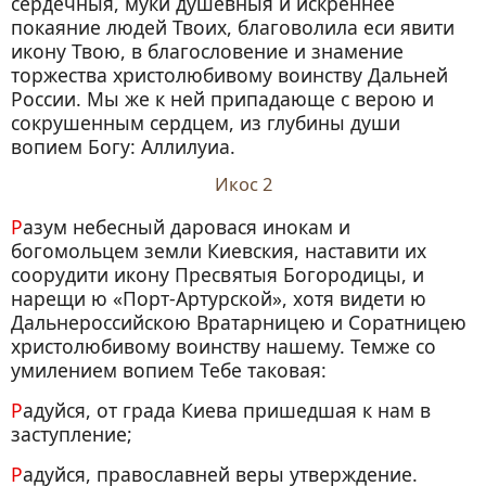
сердечныя, муки душевныя и искреннее
покаяние людей Твоих, благоволила еси явити
икону Твою, в благословение и знамение
торжества христолюбивому воинству Дальней
России. Мы же к ней припадающе с верою и
сокрушенным сердцем, из глубины души
вопием Богу: Аллилуиа.
Икос 2
Разум небесный даровася инокам и
богомольцем земли Киевския, наставити их
соорудити икону Пресвятыя Богородицы, и
нарещи ю «Порт-Артурской», хотя видети ю
Дальнероссийскою Вратарницею и Соратницею
христолюбивому воинству нашему. Темже со
умилением вопием Тебе таковая:
Радуйся, от града Киева пришедшая к нам в
заступление;
Радуйся, православней веры утверждение.