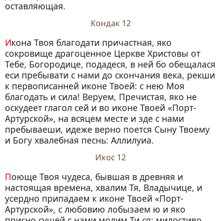
оставляющая.
Кондак 12
Икона Твоя благодати причастная, яко
сокровище драгоценное Церкве Христовы от
Тебе, Богородице, подадеся, в ней бо обещалася
еси пребывати с нами до скончания века, рекши
к первописанней иконе Твоей: с нею Моя
благодать и сила! Веруем, Пречистая, яко не
оскудеет глагол сей и во иконе Твоей «Порт-
Артурской», на всяцем месте и зде с нами
пребываеши, идеже верно поется Сыну Твоему
и Богу хвалебная песнь: Аллилуиа.
Икос 12
Поюще Твоя чудеса, бывшая в древняя и
настоящая времена, хвалим Тя, Владычице, и
усердно припадаем к иконе Твоей «Порт-
Артурской», с любовию лобызаем ю и яко
присно сущей с нами молим Ти ся: милостиво