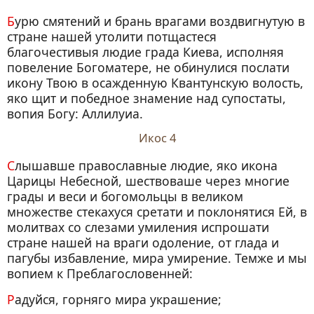
Бурю смятений и брань врагами воздвигнутую в
стране нашей утолити потщастеся
благочестивыя людие града Киева, исполняя
повеление Богоматере, не обинулися послати
икону Твою в осажденную Квантунскую волость,
яко щит и победное знамение над супостаты,
вопия Богу: Аллилуиа.
Икос 4
Слышавше православные людие, яко икона
Царицы Небесной, шествоваше через многие
грады и веси и богомольцы в великом
множестве стекахуся сретати и поклонятися Ей, в
молитвах со слезами умиления испрошати
стране нашей на враги одоление, от глада и
пагубы избавление, мира умирение. Темже и мы
вопием к Преблагословенней:
Радуйся, горняго мира украшение;