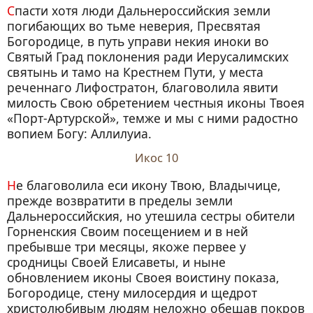
Спасти хотя люди Дальнероссийския земли
погибающих во тьме неверия, Пресвятая
Богородице, в путь управи некия иноки во
Святый Град поклонения ради Иерусалимских
святынь и тамо на Крестнем Пути, у места
реченнаго Лифостратон, благоволила явити
милость Свою обретением честныя иконы Твоея
«Порт-Артурской», темже и мы с ними радостно
вопием Богу: Аллилуиа.
Икос 10
Не благоволила еси икону Твою, Владычице,
прежде возвратити в пределы земли
Дальнероссийския, но утешила сестры обители
Горненския Своим посещением и в ней
пребывше три месяцы, якоже первее у
сродницы Своей Елисаветы, и ныне
обновлением иконы Своея воистину показа,
Богородице, стену милосердия и щедрот
христолюбивым людям неложно обещав покров