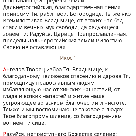
покрывающей пределы земли
Дальнероссийския, благодарственная пения
приносим Ти, раби Твои, Богородице. Ты же яко
Всемилостивая Владычице, от всяких нас бед
спаси и вечных мук свободи, да радующеся
зовем Ти: Радуйся, Царице Препрославленная,
пределы Дальнероссийския земли милостию
Своею не оставляющая.
Икос 1
Ангелов Творец избра Тя, Владычице, к
благодатному человеков спасению и дарова Тя,
помощницу православным людям,
избавляющую нас от хинских нашествий, от
глада и всяких напастей и житие наше
устрояющее во всяком благочестии и чистоте.
Темже и мы воспоминающе таковое о людях
Твое благопромышление, со благодарением
вопием Ти сице:
Радуйся, неприступнаго Божества селение;