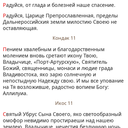
Радуйся, от глада и болезней наше спасение.
Радуйся, Царице Препрославленная, пределы
Дальнероссийския земли милостию Своею не
оставляющая.
Кондак 11
Пением хвалебным и благодарственным
молением вновь сретают икону Твою,
Владычице, «Порт-Артурскую», Святитель
Божий, священницы, монаси и людие града
Владивостока, яко зарю солнечную и
непостыдную Надежду свою. И мы все упование
на Тя возложивше, радостно вопием Богу:
Аллилуиа.
Икос 11
Святый Убрус Сына Своего, яко светообразный
омофор невидимо простираеши над нашею
землею, Владычице, нечестия безлунную ночь