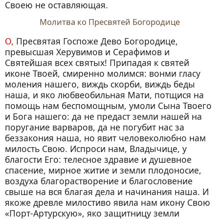
Своею не оставляющая.
Молитва ко Пресвятей Богородице
О, Пресвятая Госпоже Дево Богородице,
превысшая Херувимов и Серафимов и
Святейшая всех святых! Припадая к святей
иконе Твоей, смиренно молимся: вонми гласу
моления нашего, виждь скорби, виждь беды
наша, и яко любвеобильная Мати, потщися на
помощь нам беспомощным, умоли Сына Твоего
и Бога нашего: да не предаст земли нашей на
поругание варваров, да не погубит нас за
беззакония наша, но явит человеколюбно нам
милость Свою. Испроси нам, Владычице, у
благости Его: телесное здравие и душевное
спасение, мирное житие и земли плодоносие,
воздуха благорастворение и благословение
свыше на вся благая дела и начинания наша. И
якоже древле милостиво явила нам икону Свою
«Порт-Артурскую», яко защитницу земли