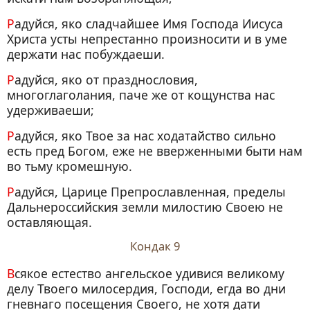
Радуйся, яко сладчайшее Имя Господа Иисуса
Христа усты непрестанно произносити и в уме
держати нас побуждаеши.
Радуйся, яко от празднословия,
многоглаголания, паче же от кощунства нас
удерживаеши;
Радуйся, яко Твое за нас ходатайство сильно
есть пред Богом, еже не вверженными быти нам
во тьму кромешную.
Радуйся, Царице Препрославленная, пределы
Дальнероссийския земли милостию Своею не
оставляющая.
Кондак 9
Всякое естество ангельское удивися великому
делу Твоего милосердия, Господи, егда во дни
гневнаго посещения Своего, не хотя дати