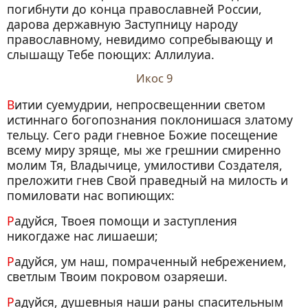
погибнути до конца православней России,
дарова державную Заступницу народу
православному, невидимо сопребывающу и
слышащу Тебе поющих: Аллилуиа.
Икос 9
Витии суемудрии, непросвещеннии светом
истиннаго богопознания поклонишася златому
тельцу. Сего ради гневное Божие посещение
всему миру зряще, мы же грешнии смиренно
молим Тя, Владычице, умилостиви Создателя,
преложити гнев Свой праведный на милость и
помиловати нас вопиющих:
Радуйся, Твоея помощи и заступления
никогдаже нас лишаеши;
Радуйся, ум наш, помраченный небрежением,
светлым Твоим покровом озаряеши.
Радуйся, душевныя наши раны спасительным