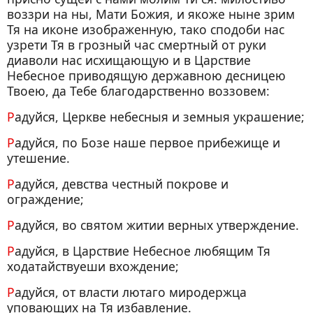
воззри на ны, Мати Божия, и якоже ныне зрим
Тя на иконе изображенную, тако сподоби нас
узрети Тя в грозный час смертный от руки
диаволи нас исхищающую и в Царствие
Небесное приводящую державною десницею
Твоею, да Тебе благодарственно воззовем:
Радуйся, Церкве небесныя и земныя украшение;
Радуйся, по Бозе наше первое прибежище и
утешение.
Радуйся, девства честный покрове и
ограждение;
Радуйся, во святом житии верных утверждение.
Радуйся, в Царствие Небесное любящим Тя
ходатайствуеши вхождение;
Радуйся, от власти лютаго миродержца
уповающих на Тя избавление.