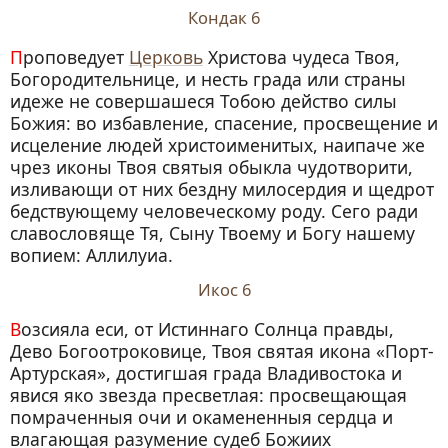
Кондак 6
Проповедует
Церковь
Христова чудеса Твоя,
Богородительнице, и несть града или страны
идеже не совершашеся Тобою действо силы
Божия: во избавление, спасение, просвещение и
исцеление людей христоименитых, наипаче же
чрез иконы Твоя святыя обыкла чудотворити,
изливающи от них бездну милосердия и щедрот
бедствующему человеческому роду. Сего ради
славословяще Тя, Сыну Твоему и Богу нашему
вопием: Аллилуиа.
Икос 6
Возсияла еси, от Истиннаго Солнца правды,
Дево Богоотроковице, Твоя святая икона «Порт-
Артурская», достигшая града Владивостока и
явися яко звезда пресветлая: просвещающая
помраченныя очи и окамененныя сердца и
влагающая разумение судеб Божиих