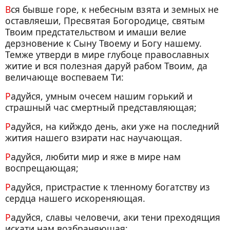
Вся бывше горе, к небесным взята и земных не
оставляеши, Пресвятая Богородице, святым
Твоим предстательством и имаши велие
дерзновение к Сыну Твоему и Богу нашему.
Темже утверди в мире глубоце православных
житие и вся полезная даруй рабом Твоим, да
величающе воспеваем Ти:
Радуйся, умным очесем нашим горький и
страшный час смертный представляющая;
Радуйся, на кийждо день, аки уже на последний
жития нашего взирати нас научающая.
Радуйся, любити мир и яже в мире нам
воспрещающая;
Радуйся, пристрастие к тленному богатству из
сердца нашего искореняющая.
Радуйся, славы человечи, аки тени преходящия
искати нам возбраняющая;