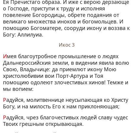
Ея Пречистаго образа. И иже с верою дерзающе
о Господе, приступи к труду и исполняя
повеление Богородицы, обрете подаяния от
великаго множества иноков и богомольцев. И
помощию Богоматере, сооруди икону и воззва к
Богу: Аллилуиа.
Икос 3
Имея благоутробное промышление о людях
Дальнероссийския земли, в видении явила волю
Свою, Владычице: да приемлют икону Мою
христолюбивии вои Порт-Артура и Тоя
помощию одолеют злочестивых хинов! Темже и
мы вопием:
Радуйся, молитвеннице неусыпающая ко Христу
Богу, и на милость Его к нам приклоняющая;
Радуйся, чрез благочестивых людей славу чудес
Твоих грешным открывающая.