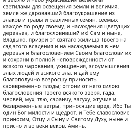
светилами для освещения земли и величия,
земле же даровавший благоукрашение из
злаков и травы и различных семян, сеемых
каждое по роду своему, и насаждения цветущих
деревьев, и благословивший их! Сам и ныне,
Владыко, призри от святаго жилища Твоего на
сад этого владения и на насаждаемыя в нем
деревья и благословением Своим благослови их
и сохрани в полной неповрежденности от
всякого чарования, ухищрения, злоумышления
злых людей и всякого зла, и дай ему
благополучно возросшу приносить
своевременно плоды; отгони от него силою
благословения Твоего всякого зверя, гада,
червей, мух, тлю, саранчу, засуху, жгучие и
безвременные ветры, приносящие вред. Ибо Ты
один Бог милости и щедрот, и Тебе славословие
приносим, Отцу и Сыну и Святому Духу, ныне и
присно и во веки веков. Аминь.