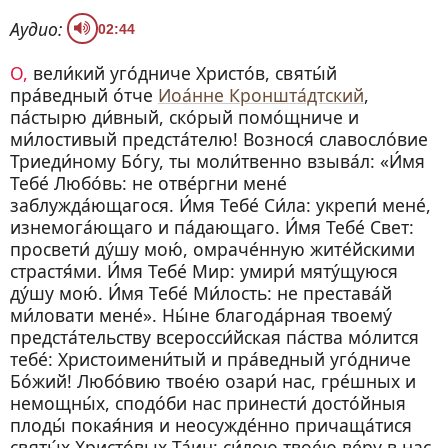
Аудио:
02:44
О, вели́кий уго́дниче Христо́в, святы́й
пра́ведный о́тче
Иоа́нне Кроншта́дтский
,
па́стырю ди́вный, ско́рый помо́щниче и
ми́лостивый предста́телю! Вознося́ славосло́вие
Триеди́ному Бо́гу, ты моли́твенно взыва́л: «И́мя
Тебе́ Любо́вь: не отве́ргни мене́
заблужда́ющагося. И́мя Тебе́ Си́ла: укрепи́ мене́,
изнемога́ющаго и па́дающаго. И́мя Тебе́ Свет:
просвети́ ду́шу мою́, омраче́нную жите́йскими
страстя́ми. И́мя Тебе́ Мир: умири́ мяту́щуюся
ду́шу мою́. И́мя Тебе́ Ми́лость: не престава́й
ми́ловати мене́». Ны́не благода́рная твоему́
предста́тельству всеросси́йская па́ства мо́лится
тебе́: Христоимени́тый и пра́ведный уго́дниче
Бо́жий! Любо́вию твое́ю озари́ нас, гре́шных и
немощны́х, сподо́би нас принести́ досто́йныя
плоды́ покая́ния и неосужде́нно причаща́тися
святы́х Христо́вых Та́ин: си́лою твое́ю ве́ру в нас