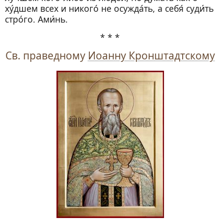
ху́дшем всех и никого́ не осужда́ть, а себя́ суди́ть
стро́го. Ами́нь.
* * *
Св. праведному
Иоанну Кронштадтскому