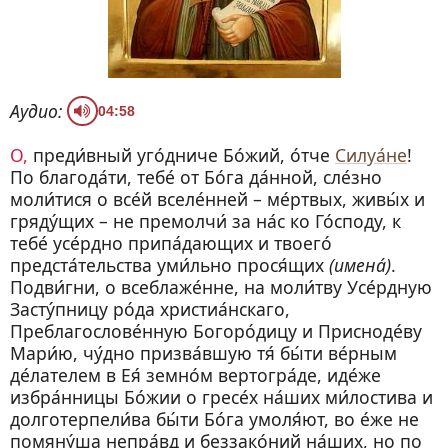
Аудио:
04:58
О, преди́вный уго́дниче Бо́жий, о́тче
Силуа́не
!
По благода́ти, тебе́ от Бо́га да́нной, сле́зно
моли́тися о все́й вселе́нней – ме́ртвых, живы́х и
гряду́щих – не премолчи́ за на́с ко Го́споду, к
тебе́ усе́рдно припа́дающих и твоего́
предста́тельства уми́льно прося́щих
(имена́)
.
Подви́гни, о всеблаже́нне, на моли́тву Усе́рдную
Засту́пницу ро́да христиа́нскаго,
Преблагослове́нную Богоро́дицу и Присноде́ву
Мари́ю, чу́дно призва́вшую тя́ бы́ти ве́рным
де́лателем в Ея́ земно́м вертогра́де, иде́же
избра́нницы Бо́жии о гресе́х на́ших ми́лостива и
долготерпели́ва бы́ти Бо́га умоля́ют, во е́же не
помяну́ша непра́вд и беззако́ний на́ших, но по