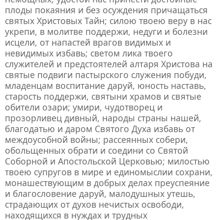
плоды покаяния и без осуждения причащаться
святых Христовых Тайн; силою твоею веру в нас
укрепи, в молитве поддержи, недуги и болезни
исцели, от напастей врагов видимых и
невидимых избавь; светом лика твоего
служителей и предстоятелей алтаря Христова на
святые подвиги пастырского служения побуди,
младенцам воспитание даруй, юность наставь,
старость поддержи, святыни храмов и святые
обители озари; умири, чудотворец и
прозорливец дивный, народы страны нашей,
благодатью и даром Святого Духа избавь от
междоусобной войны; рассеянных собери,
обольщенных обрати и соедини со Святой
Соборной и Апостольской Церковью; милостью
твоею супругов в мире и единомыслии сохрани,
монашествующим в добрых делах преуспеяние
и благословение даруй, малодушных утешь,
страдающих от духов нечистых освободи,
находящихся в нуждах и трудных