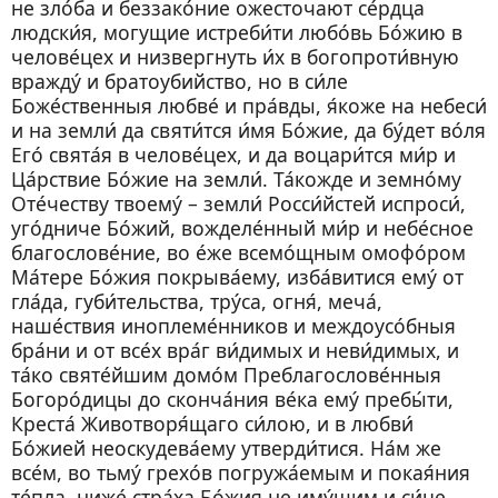
не зло́ба и беззако́ние ожесточают се́рдца
людски́я, могущие истреби́ти любо́вь Бо́жию в
челове́цех и низвергнуть и́х в богопроти́вную
вражду́ и братоубийство, но в си́ле
Боже́ственныя любве́ и пра́вды, я́коже на небеси́
и на земли́ да святи́тся и́мя Бо́жие, да бу́дет во́ля
Его́ свята́я в челове́цех, и да воцари́тся ми́р и
Ца́рствие Бо́жие на земли́. Та́кожде и земно́му
Оте́честву твоему́ – земли́ Росси́йстей испроси́,
уго́дниче Бо́жий, вожделе́нный ми́р и небе́сное
благослове́ние, во е́же всемо́щным омофо́ром
Ма́тере Бо́жия покрыва́ему, изба́витися ему́ от
гла́да, губи́тельства, тру́са, огня́, меча́,
наше́ствия иноплеме́нников и междоусо́бныя
бра́ни и от все́х вра́г ви́димых и неви́димых, и
та́ко святе́йшим домо́м Преблагослове́нныя
Богоро́дицы до сконча́ния ве́ка ему́ пребы́ти,
Креста́ Животворя́щаго си́лою, и в любви́
Бо́жией неоскудева́ему утверди́тися. На́м же
все́м, во тьму́ грехо́в погружа́емым и покая́ния
те́пла, ниже́ стра́ха Бо́жия не иму́щим и си́це