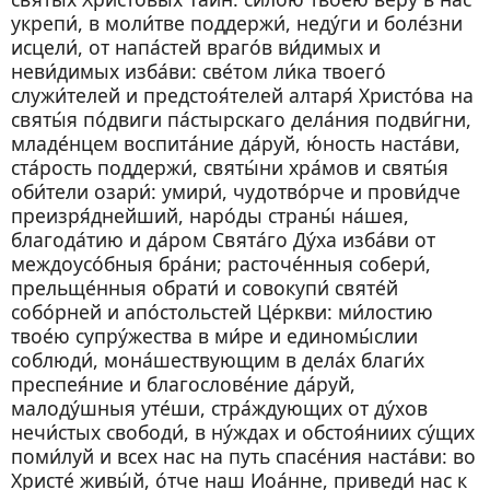
укрепи́, в моли́тве поддержи́, неду́ги и боле́зни
исцели́, от напа́стей враго́в ви́димых и
неви́димых изба́ви: све́том ли́ка твоего́
служи́телей и предстоя́телей алтаря́ Христо́ва на
святы́я по́двиги па́стырскаго дела́ния подви́гни,
младе́нцем воспита́ние да́руй, ю́ность наста́ви,
ста́рость поддержи́, святы́ни хра́мов и святы́я
оби́тели озари́: умири́, чудотво́рче и прови́дче
преизря́днейший, наро́ды страны́ на́шея,
благода́тию и да́ром Свята́го Ду́ха изба́ви от
междоусо́бныя бра́ни; расточе́нныя собери́,
прельще́нныя обрати́ и совокупи́ святе́й
собо́рней и апо́стольстей Це́ркви: ми́лостию
твое́ю супру́жества в ми́ре и единомы́слии
соблюди́, мона́шествующим в дела́х благи́х
преспея́ние и благослове́ние да́руй,
малоду́шныя уте́ши, стра́ждующих от ду́хов
нечи́стых свободи́, в ну́ждах и обстоя́ниих су́щих
поми́луй и всех нас на путь спасе́ния наста́ви: во
Христе́ живы́й, о́тче наш Иоа́нне, приведи́ нас к