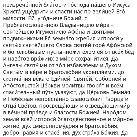
неизрече́нной бла́гости Го́спода на́шего Иису́са
Христа́ уще́дрити и спасти́ на́с по вели́цей Его́
ми́лости. Е́й, уго́дниче Бо́жий, с
Преблагослове́нною Влады́чицею ми́ра –
Святейшею Игумениею Афо́на и святы́ми
подвижниками Ея́ земна́го жре́бия испроси́ у
святы́х святе́йшего Сло́ва святе́й горе́ Афо́нской
и боголюби́вым пустынножителем ея́ от все́х бе́д
и наве́тов вра́жиих в ми́ре сохрани́тися. Да
А́нгелы святы́ми от зо́л избавля́еми и Ду́хом
Святы́м в ве́ре и братолю́бии укрепля́еми, до
сконча́ния ве́ка о Еди́ней, Святе́й, Собо́рней и
Апо́стольстей Це́ркви моли́твы творя́т и все́м
спаси́тельный пу́ть указу́ют, да Це́рковь Земна́я
и Небе́сная непреста́нно славосло́вит Творца́ и
Отца́ Све́тов, просвеща́ющи и освеща́ющи ми́р
в ве́чной пра́вде и бла́гости Бо́жией. Наро́дом
земли́ все́й испроси́ благоде́нственное и ми́рное
житие́, ду́х смиренному́дрия и братолю́бия,
добронра́вия и спасе́ния, ду́х стра́ха Бо́жия. Да