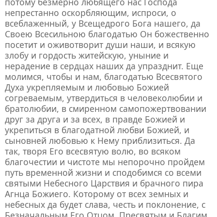
потому безмерно любящего нас Господа
непрестанно оскорбляющим, испроси, о
всеблаженный, у Всещедрого Бога нашего, да
Своею Всесильною благодатью Он божественно
посетит и оживотворит души наши, и всякую
злобу и гордость житейскую, уныние и
нерадение в сердцах наших да упразднит. Еще
молимся, чтобы и нам, благодатью Всесвятого
Духа укрепляемым и любовью Божией
согреваемым, утвердиться в человеколюбии и
братолюбии, в смиренном самопожертвовании
друг за друга и за всех, в правде Божией и
укрепиться в благодатной любви Божией, и
сыновней любовью к Нему приблизиться. Да
так, творя Его всесвятую волю, во всяком
благочестии и чистоте мы непорочно пройдем
путь временной жизни и сподобимся со всеми
святыми Небесного Царствия и брачного пира
Агнца Божиего. Которому от всех земных и
небесных да будет слава, честь и поклонение, с
Безначальным Его Отцом, Пресвятым и Благим