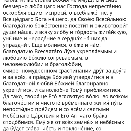
безме́рно лю́бящаго на́с Го́спода непреста́нно
оскорбляющим, испроси́, о всеблаже́нне, у
Всеще́драго Бо́га на́шего, да Свое́ю Всеси́льною
благода́тию боже́ственне посети́т и оживотвори́т
души́ на́ша, и вся́ку зло́бу и го́рдость жите́йскую,
уны́ние и нераде́ние в сердца́х на́ших да
упраздни́т. Еще́ мо́лимся, о е́же и на́м,
благода́тию Всесвята́го Ду́ха укрепля́емым и
любо́вию Бо́жию согреваемым, в
человеколю́бии и братолю́бии,
смиренномудренном сраспинании дру́г за дру́га
и за все́х, в пра́вде Бо́жией утверди́тися и в
благодатной любви́ Бо́жией благонравно
укрепи́тися, и сынолюбне Тому́ прибли́житися.
Да та́ко, творя́ще Его́ всясвятую во́лю, во вся́ком
благоче́стии и чистоте́ вре́меннаго жития́ пу́ть
непосты́дно пре́йдем и со все́ми святы́ми
Небе́снаго Ца́рствия и Его́ Агнчаго бра́ка
сподо́бимся. Ему́ же от все́х земны́х и небе́сных
да бу́дет сла́ва, че́сть и поклоне́ние, со