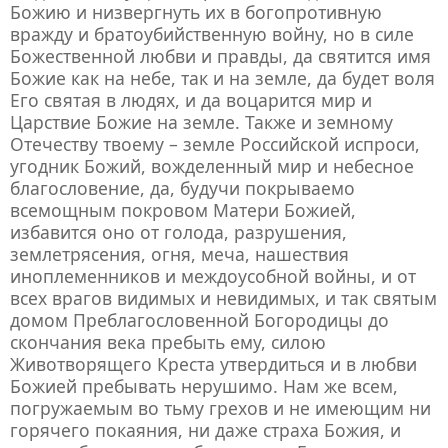
Божию и низвергнуть их в богопротивную
вражду и братоубийственную войну, но в силе
Божественной любви и правды, да святится имя
Божие как на небе, так и на земле, да будет воля
Его святая в людях, и да воцарится мир и
Царствие Божие на земле.
Также и земному
Отечеству твоему – земле Российской испроси,
угодник Божий, вожделенный мир и небесное
благословение, да, будучи покрываемо
всемощным покровом Матери Божией,
избавится оно от голода, разрушения,
землетрясения, огня, меча, нашествия
иноплеменников и междоусобной войны, и от
всех врагов видимых и невидимых, и так святым
домом Преблагословенной Богородицы до
скончания века пребыть ему, силою
Животворящего Креста утвердиться и в любви
Божией пребывать нерушимо.
Нам же всем,
погружаемым во тьму грехов и не имеющим ни
горячего покаяния, ни даже страха Божия, и