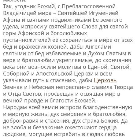
Так, угодник Божий, с Преблагословенной
Владычицей мира – Святейшей Игуменией
Афона и святыми подвижниками Её земного
удела, испроси у святейшего Слова для святой
горы Афонской и боголюбивых
пустынножителей её сохраниться в мире от всех
бед и вражеских козней. Дабы Ангелами
святыми от бед избавляемые и Духом Святым в
вере и братолюбии укрепляемые, до скончания
века они возносили молитвы о Единой, Святой,
Соборной и Апостольской Церкви и всем
указывали путь к спасению, дабы
Церковь
Земная и Небесная непрестанно славила Творца
и Отца Светов, просвещая и освящая мир в
вечной правде и благости Божией.
Народам всей земли испроси благоденственную
и мирную жизнь, дух смирения и братолюбия,
добронравия и спасения, дух страха Божия. Да
не злоба и беззаконие ожесточают сердца
людские, могущие истребить в людях любовь