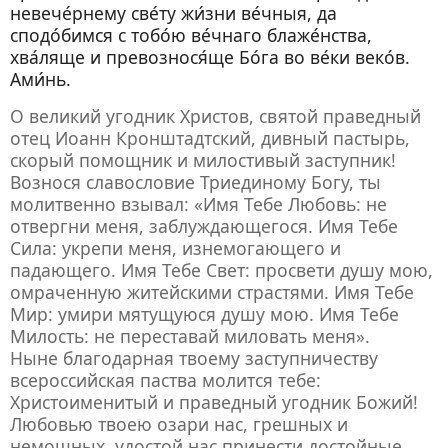
невече́рнему све́ту жи́зни ве́чныя, да
сподо́бимся с тобо́ю ве́чнаго блаже́нства,
хва́ляще и превознося́ще Бо́га во ве́ки веко́в.
Ами́нь.
О великий угодник Христов, святой праведный
отец Иоанн Кронштадтский, дивный пастырь,
скорый помощник и милостивый заступник!
Вознося славословие Триединому Богу, ты
молитвенно взывал: «Имя Тебе Любовь: не
отвергни меня, заблуждающегося. Имя Тебе
Сила: укрепи меня, изнемогающего и
падающего. Имя Тебе Свет: просвети душу мою,
омраченную житейскими страстями. Имя Тебе
Мир: умири мятущуюся душу мою. Имя Тебе
Милость: не переставай миловать меня».
Ныне благодарная твоему заступничеству
всероссийская паства молится тебе:
Христоименитый и праведный угодник Божий!
Любовью твоею озари нас, грешных и
немощных, удостой нас принести достойные