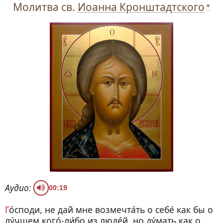
Молитва св.
Иоанна Кронштадтского
*
Аудио:
00:19
Го́споди, не дай мне возмечта́ть о себе́ как бы о
лу́чшем кого́-ли́бо из люде́й, но ду́мать как о