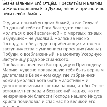
Безнача́льным Его́ Отце́м, Пресвяты́м и Благи́м
и Животворя́щим Его́ Ду́хом, ны́не и при́сно и во
ве́ки веко́в. Ами́нь.
О удивительный угодник Божий, отче Силуан!
По данной тебе от Бога благодати слезно
молиться о всей вселенной – о мертвых, живых
и будущих – не умолкай, молясь за нас ко
Господу, к тебе усердно прибегающих и твоего
заступничества с умилением просящих (имена).
Побуди, о всеблаженный, на молитву Усердную
Заступницу рода христианского,
Преблагословенную Богородицу и Приснодеву
Марию, чудесно призвавшую тебя быть верным
делателем в Её земном саду, где избранники
Божии умоляют Бога быть милостивым и
долготерпеливым к грехам нашим, чтобы Он не
вспомнил неправд и беззаконий наших, но по
неизреченной благости Господа нашего Иисуса
Христа помиловал и спас нас по великой Его
милости.