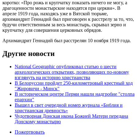
коротко: «Про рожь и крупчатку показать ничего не могу, а
драгоценности монастырские находятся при церкви». В
апреле 1919 года, находясь уже в Вятской тюрьме,
архимандрит Геннадий был приговорен к расстрелу за то, что,
будучи ответственным за весь монастырь, скрывал зерно и
крупчатку для совершения церковных обрядов.
Архимандрит Геннадий был расстрелян 10 ноября 1919 года.
Другие новости
National Geographic опубликовал статью о шести
археологических открытиях, позволяющих по-новому
взглянуть на историю христианства
В Белоруссии пройдет 250-километровый крестный ход
"Жировичи - Минск"
В историческом центре Перми нашли надгробие "столпа
епархии"
Вышел в свет очередной номер журнала «Библия и
христианская древность»
Чудотворная Донская икона Божией Матери передана
Донскому монастырю
Пожертвовать