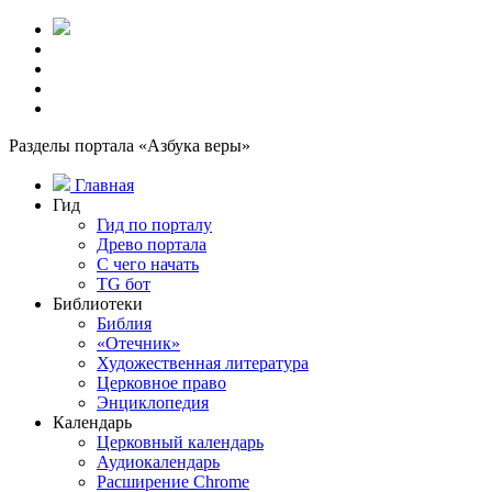
Разделы портала «Азбука веры»
Главная
Гид
Гид по порталу
Древо портала
С чего начать
TG бот
Библиотеки
Библия
«Отечник»
Художественная литература
Церковное право
Энциклопедия
Календарь
Церковный календарь
Аудиокалендарь
Расширение Chrome