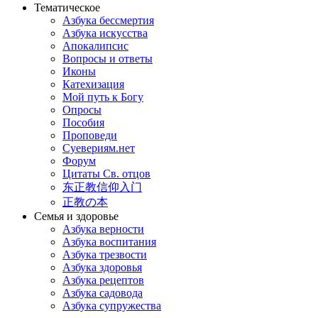
Тематическое
Азбука бессмертия
Азбука искусства
Апокалипсис
Вопросы и ответы
Иконы
Катехизация
Мой путь к Богу
Опросы
Пособия
Проповеди
Суевериям.нет
Форум
Цитаты Св. отцов
东正教信仰入门
正教の本
Семья и здоровье
Азбука верности
Азбука воспитания
Азбука трезвости
Азбука здоровья
Азбука рецептов
Азбука садовода
Азбука супружества