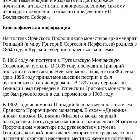
их «святыми мощами и воздавать им достодолжное
почитание, а также писать новопрославленному святому
иконы для поклонения, согласно определению VII
Вселенского Собора».
Биографическая информация
Настоятель Яранского Пророчицкого монастыря архимандрит
Геннадий (в миру Григорий Сергеевич Парфентьев) родился в
1864 году в Курской губернии в крестьянской семье.
В 1886 году он поступил в Путивльскую Молчанскую
Софрониеву пустынь. В 1895 году послушник Григорий
поступил в Александро-Невский монастырь, что на Филейке,
где в 1896 году принял монашеский постриг и был
рукоположен в сан иеродиакона. В 1897 году иеродиакон
Геннадий был переведен в Успенский Трифонов монастырь,
где был рукоположен в сан иеромонаха в 1900 году.
В 1902 году иеромонах Геннадий был назначен настоятелем
Яранского Пророчицкого монастыря. В своем «Дневнике
инока» епископ Вениамин (Милов) отмечал мирный,
благодатный, богоугодный настрой, сложившейся в Яранском
Пророчицком монастыре под руководством игумена
Геннадия, который пользовался авторитетом среди местного
населения, окормлял насельниц местных женских обителей,