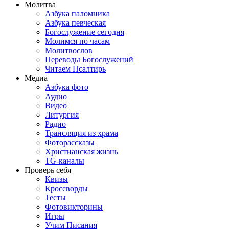
Молитва
Азбука паломника
Азбука певческая
Богослужение сегодня
Молимся по часам
Молитвослов
Переводы Богослужений
Читаем Псалтирь
Медиа
Азбука фото
Аудио
Видео
Литургия
Радио
Трансляция из храма
Фоторассказы
Христианская жизнь
TG-каналы
Проверь себя
Квизы
Кроссворды
Тесты
Фотовикторины
Игры
Учим Писания