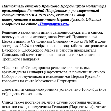
Настоятель вятского Яранского Пророчицкого монастыря
архимандрит Геннадий (Парфентьев), расстрелянный
сотрудниками ЧК в 1919 году, включен в Собор
новомучеников и исповедников Церкви Русской. Об этом
говорится на сайте
«Патриархия.ru»
.
Решение о включении имени священнослужителя в список
новомучеников и исповедников Русской Православной
Церкви принято Священным Синодом (журнал № 68) в ходе
заседания 23-24 сентября на основе ходатайства митрополита
Вятского и Слободского Марка и рапорта председателя
Синодальной комиссии по канонизации святых епископа
Троицкого Панкратия.
«Священный Синод принял решение включить имя
архимандрита Геннадия (Парфентьева) в поименный список
Собора новомучеников и исповедников Церкви Русской», –
говорится на сайте Московской Патриархии.
Днем памяти священномученика установлено 10 ноября (нов.
ст.), в день его кончины.
Синод также постановил, что в случае обретения честных
останков священномученика Геннадия (Парфентьева) считать