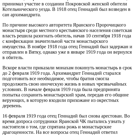
принимал участие в создании Покровской женской обители
Котельнического уезда. В 1918 отец Геннадий был возведен в
сан архимандрита.
По причине высокого авторитета Яранского Пророчицкого
монастыря среди местного крестьянского населения советская
власть решила разогнать обитель, начав 10 сентября 1918 года
с конфискации значительной части монастырского
имущества. В ноябре 1918 года отец Геннадий был задержан и
отправлен в Вятку, однако уже в январе 1919 года он вернулся
в обитель.
Вскоре власти приказали монахам покинуть монастырь в срок
до 2 февраля 1919 года. Архимандрит Геннадий старался
подготовить все необходимое, чтобы братия смогла
продолжить свою иноческую жизнь в новых чрезвычайных
условиях. В начале февраля 1919 года была предпринята
попытка сохранить монастырский храм, передав его общине
верующих, в которую входили прихожане из окрестных
деревень.
16 февраля 1919 года отец Геннадий был снова арестован. Во
время допроса сотрудники Яранской ЧК пытались узнать у
настоятеля о том, где спрятана рожь и монастырские
драгоценности. На все вопросы отец Геннадий ответил