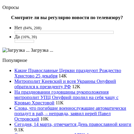
Опросы
Смотрите ли вы регулярно новости по телевизору?
Нет
(84%, 208)
Да
(16%, 39)
Загрузка ...
Популярное
Какие Православные Церкви празднуют Рождество
Христово 25 декабря
14
K
Митрополит Киевский и всея Украины Онуфрий
обратился к президенту РФ
12
K
На праздновании годовщины рукоположения
митрополит УПЦ Онуфрий пролил на себя чашу с
Кровью Христовой
11
K
Слова, что погибшие военнослужащие автоматически
попадут в рай, – неправда, заявил иерей Павел
Островский
10
K
Сегодня, 14 марта, отмечается День православной книги
9.1
K