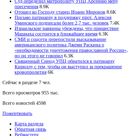
Суд определил митрополиту УПЦ Арсению меру
пресечения
8.9
K
Отошел ко Господу старец Иоанн Миронов
8.6
K
Письмо патриарху в поддержку прот. Алексия
Уминского подписали более 2,7 тыс. человек
7.4
K
Израильские раввины убеждены, что пришествие
Машиаха состоится в ближайшее время
6.3
K
СМИ и соцсети перепостили высказывание
американского политика Джеми Раскина о
«необходимости уничтожения православной России»,
но он этого не говорил
6.3
K
Священный Синод УПЦ обратился к патриарху
Кириллу с тем, чтобы он выступил за прекращение
кровопролития
6
K
Сейчас в разделе
7
чел.
Всего просмотров
955 тыс.
Всего новостей
4598
Пожертвовать
Карта раздела
Обратная связь
Вебмастеру