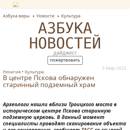
Азбука веры
Новости
Культура
АЗБУКА
НОВОСТЕЙ
дайджест
пожертвовать
3 Мар 2022
Религия
Культура
В центре Пскова обнаружен
старинный подземный храм
Археологи нашли вблизи Троицкого моста в
историческом центре Пскова старинную
подземную церковь. В данный момент
специалисты проводят сканирование объекта
и его консервацию, сообщает
ТАСС
со ссылкой