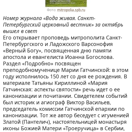
Фото:
mitropolia.spb.ru
Номер журнала «Вода живая. Санкт-
Петербургский церковный вестник» за октябрь
вышел в свет
Его открывает проповедь митрополита Санкт-
Петербургского и Ладожского Варсонофия
«Верный Богу», посвященная дню памяти
апостола и евангелиста Иоанна Богослова.
Раздел «Подробно» посвящен
преподобномученицe Марии Гатчинской: в этом
году исполнилось 150 лет со дня ее рождения. В
материале Татьяны Кириллиной «Мария
Гатчинская: аспекты святости» речь идет о ее
канонизации и почитании. Свидетелем событий
был историк и агиограф Виктор Васильев,
председатель комиссии Гатчинской епархии по
канонизации. Тот же автор беседует с игуменией
Златой (Пантелич), настоятельницей монастыря
иконы Божией Матери «Троеручица» в Сербии,