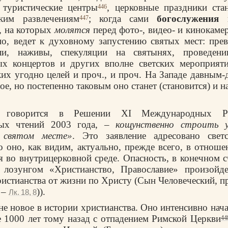
 туристические центры
, церковные праздники ста
446
ким развлечениям
; когда сами
богослужения
п
447
, на которых
молятся
перед фото-, видео- и кинокамер
нно, ведет к духовному запустению святых мест: пр
ли, наживы, спекуляции на святынях, проведен
ных концертов и других вполне светских мероприяти
ких угодно целей и проч., и проч. На Западе давным-д
е, но постепенно таковым оно станет (становится) и 
 говорится в Решении ХI Международных Рож
ных чтений 2003 года, –
кощунственно строить у
а святом месте»
. Это заявление адресовано све
о оно, как видим, актуально, прежде всего, в отноше
 во внутрицерковной среде. Опасность, в конечном сч
 лозунгом «Христианство, Православие» произойде
ристианства от жизни по Христу (Сын Человеческий, пр
 –
)).
Лк. 18, 8
не новое в истории христианства. Оно интенсивно нача
е 1000 лет тому назад с отпадением Римской Церкви
44