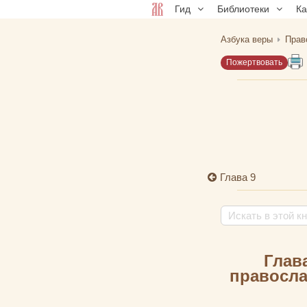
Гид
Библиотеки
К
Азбука веры
Прав
Пожертвовать
Глава 9
Глав
правосла