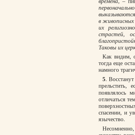
времена
, – п
первоначаль
выказываются 
в живописных 
их религиозн
страстей, о
благопристой
Таковы их цер
Как видим, 
тогда еще ост
намного траги
5
. Восстанут
прельстить, 
появлялось м
отличаться те
поверхностны
спасении, и у
язычество.
Несомненно,