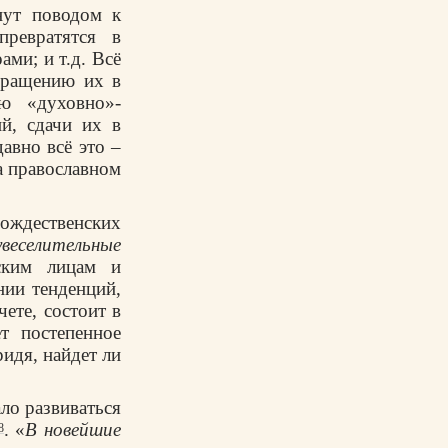
нут поводом к
ревратятся в
ами; и т.д. Всё
евращению их в
ию «духовно»-
й, сдачи их в
авно всё это –
на православном
дественских
веселительные
тским лицам и
нии тенденций,
ете, состоит в
т постепенное
идя, найдет ли
ло развиваться
. «
В новейшие
8