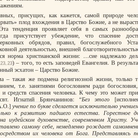
кажениям.
вных, присущих, как кажется, самой природе челов
рвать» плод вхождения в Царство Божие, а не выраст
Эта тенденция проявляет себя в самых разнообр
гда присутствует убеждение, что спасение дост
ерковных обрядов, правил, богослужебного Уста
ковной деятельностью, внешней благотворительностью
тся норма христианской жизни: …сие надлежало дела
) – того, то есть заповедей Евангелия. В результ
23, 23
енный эсхатон – Царство Божие.
а – такая же подмена религиозной жизни, только т
анием, т.е. занятиями богословием ради богословия
 и средств спасения человека. К чему это может при
 свт.
Игнатий Брянчанинов
: “
Без этого
[исполне
А.О.]
учение по букве сделается исключительно учением
ько к развитию падшего естества. Горестное д
на иудейском духовенстве, современном Христу. Уче
тавлено самому себе, немедленно рождает самомнен
средством их человека от Бога. Представляясь 