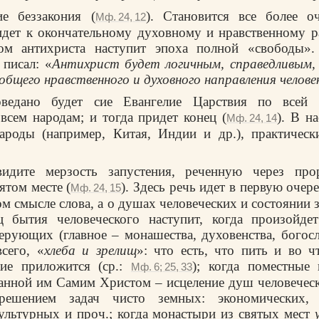
е беззакония (
). Становится все более о
Мф. 24, 12
идет к окончательному духовному и нравственному 
ом антихриста наступит эпоха полной «свободы»
писал: «
Антихрист будет логичным, справедливым,
общего нравственного и духовного направления челове
ведано будет сие Евангелие Царствия по всей в
 всем народам; и тогда придет конец (
). В н
Мф. 24, 14
ароды (например, Китая, Индии и др.), практическ
видите мерзость запустения, реченную через про
ятом месте (
). Здесь речь идет в первую очер
Мф. 24, 15
ом смысле слова, а о душах человеческих и состоянии 
ц бытия человеческого наступит, когда произойдет
рующих (главное – монашества, духовенства, богосл
сего, «
хлеба и зрелищ
»: что есть, что пить и во ч
ие приложится (ср.:
); когда поместные 
Мф. 6; 25, 33
данной им Самим Христом – исцеление душ человеческ
решением задач чисто земных: экономических, п
ультурных и проч.; когда монастыри из святых мест