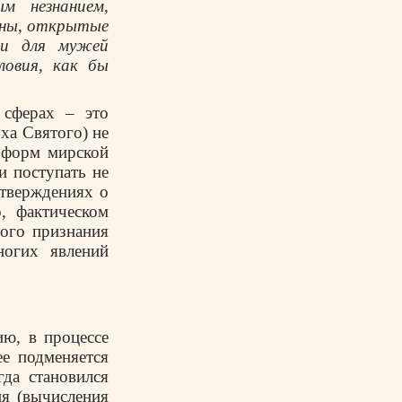
м незнанием,
й­ны, открытые
ми для мужей
ловия, как бы
 сферах – это
ха Святого) не
и форм мирской
и поступать не
утверждениях о
о, фактическом
ного признания
ногих явлений
ию, в процессе
е подменяется
да становился
ия (вычисления