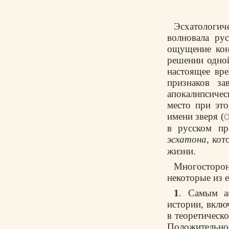
Эсхатологиче
волновала ру
ощущение кон
решении одно
настоящее вр
признаков за
апокалипсиче
место при это
имени зверя (
О
в русском пр
эсхатона
, ко
жизни.
Многосторон
некоторые из е
1
. Самым а
истории, включ
в теоретическ
Положительно