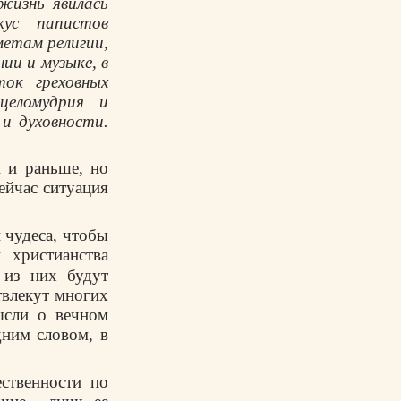
жизнь явилась
кус папистов
метам религии,
ии и музыке, в
ток греховных
целомудрия и
и духовности.
 и раньше, но
ейчас ситуация
 чудеса, чтобы
 христианства
 из них будут
твлекут многих
ысли о вечном
дним словом, в
ственности по