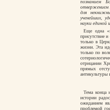
познанием Б
отвержением Е
для некнижн
ученейших, у
науки единой и
Еще одна «и
присутствие и
только в Церк
жизни. Эта ид
только по вол
сотериологиче
отрицании Хри
прямых отсту
антикультуры и
Тема конца 
истории радо
ожиданием яв
проблемой гос