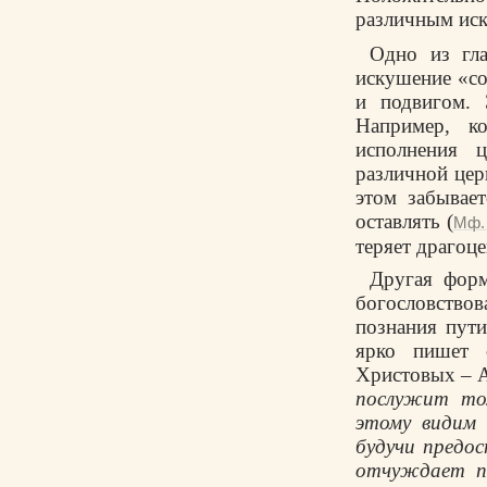
различным ис
Одно из гла
искушение «со
и подвигом. 
Например, ко
исполнения ц
различной цер
этом забывае
оставлять (
Мф. 
теряет драгоц
Другая форм
богословствов
познания пути
ярко пишет
Христовых – 
послужит тол
этому видим 
будучи предос
отчуждает по