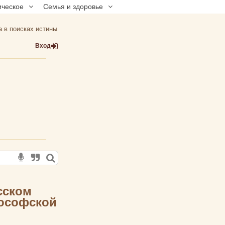
ическое
Семья и здоровье
а в поисках истины
Вход
сском
лософской