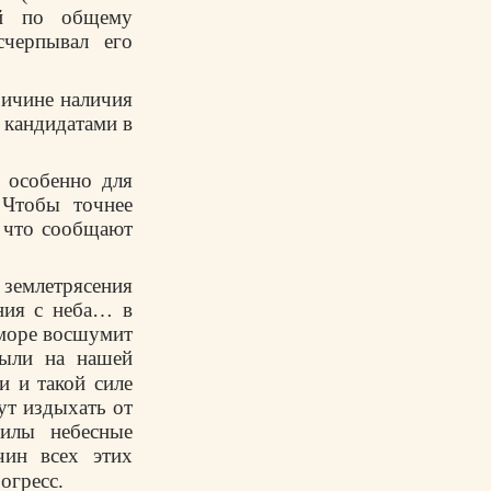
ый по общему
счерпывал его
ричине наличия
с кандидатами в
и особенно для
 Чтобы точнее
, что сообщают
 землетрясения
ния с неба… в
и море восшумит
были на нашей
и и такой силе
ут издыхать от
силы небесные
чин всех этих
огресс.