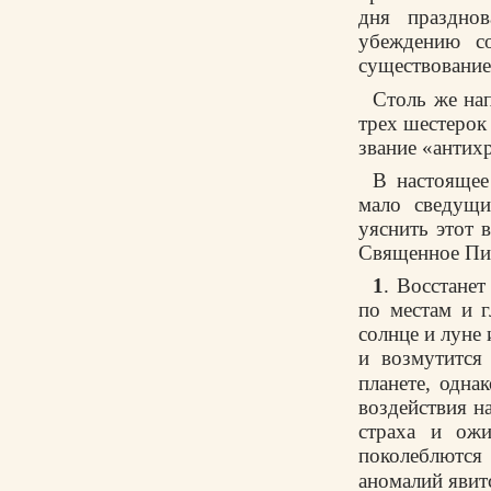
дня праздно
убеждению со
существование
Столь же на
трех шестерок 
звание «антих
В настоящее
мало сведущи
уяснить этот 
Священное Пис
1
. Восстанет
по местам и 
солнце и луне 
и возмутится 
планете, одна
воздействия н
страха и ожи
поколеблются
аномалий явит