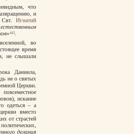
чевидным, что
развращению, и
. Свт.
Игнатий
 естественным
ков
»
.
445
селенной, во
астоящее время
и, не слышали
рока Даниила,
едь не о святых
земной Церкви.
 повсеместное
овов), искание
то одеться – а
церкви вместо
их от страстей
олитических,
умного делания