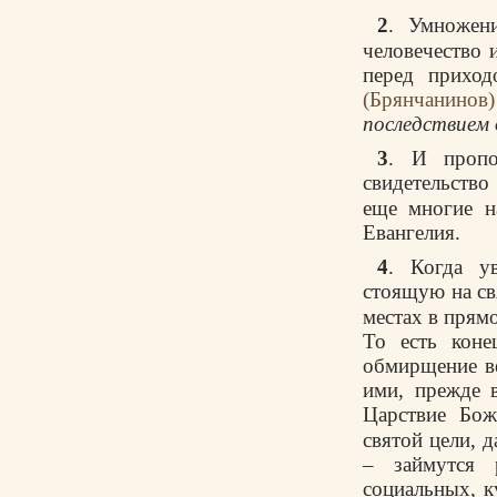
2
. Умножени
человечество 
перед приход
(Брянчанинов)
последствием 
3
. И пропо
свидетельство
еще многие н
Евангелия.
4
. Когда у
стоящую на св
местах в прям
То есть коне
обмирщение ве
ими, прежде в
Царствие Бож
святой цели, 
– займутся 
социальных, к