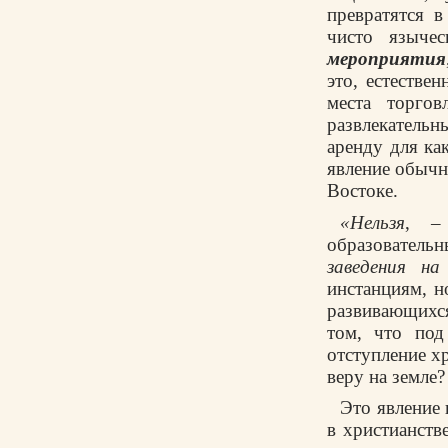
превратятся в
чисто язычес
мероприятия
это, естестве
места торгов
развлекатель
аренду для ка
явление обычно
Востоке.
«Нельзя
, –
образователь
заведения н
инстанциям, н
развивающихся
том, что под
отступление х
веру на земле?
Это явление 
в христианств