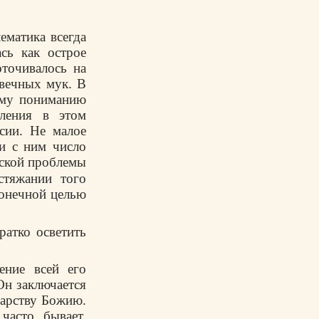
ематика всегда
сь как острое
точивалось на
вечных мук. В
ому пониманию
сления в этом
сии. Не малое
зи с ним число
еской проблемы
стяжании того
конечной целью
ратко осветить
ение всей его
 Он заключается
Царству Божию.
часто бывает,