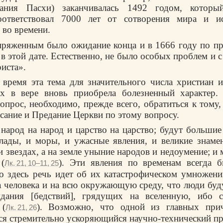
вания Пасхи) заканчивалась 1492 годом, котор
ответствовал 7000 лет от сотворения мира и и
 во времени.
пряженным было ожидание конца и в 1666 году по п
в этой дате. Естественно, не было особых проблем и 
риста».
 время эта тема для значительного числа христиан 
х в вере вновь приобрела болезненный характер.
вопрос, необходимо, прежде всего, обратиться к тому
ание и Предание Церкви по этому вопросу.
 народ на народ и царство на царство; будут большие
глады, и моры, и ужасные явления, и великие знаме
и звездах, а на земле уныние народов и недоумение; 
(
). Эти явления по временам всегда 
Лк. 21, 10–11, 25
ко здесь речь идет об их катастрофическом умножени
а человека и на всю окружающую среду, что люди буд
дания [бедствий], грядущих на вселенную, ибо 
 (
). Возможно, что одной из главных при
Лк. 21, 26
ся стремительно ускоряющийся научно-технический пр