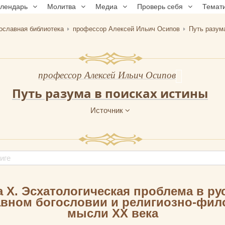
алендарь
Молитва
Медиа
Проверь себя
Темат
ославная библиотека
профессор Алексей Ильич Осипов
Путь разум
профессор Алексей Ильич Осипов
Путь разума в поисках истины
Источник
а X. Эсхатологическая проблема в ру
вном богословии и религиозно-фи
мысли ХХ века