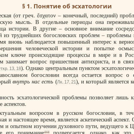
§ 1. Понятие об эсхатологии
ская (от греч. ἔσχατον – конечный, последний) пробл
сскую мысль. В отдельные периоды она переживала
ца истории. В другие
–
основное внимание сосредо
й из труднейших богословских проблем
–
проблемы 
емя вновь наблюдается повышенный интерес к верн
вершения человеческой истории и попытке осмы
ском ключе происходящие процессы в мире и в Рос
м занимает вопрос пришествия антихриста, и в свя
). Однако центральным пунктом эсхатологич
ткр. 13, 18
авославном богословии всегда остается вопрос о 
торый
внутрь нас есть
(
), и который является 
Лк. 17, 21
ность эсхатологической проблемы позволяет лишь к
е аспектов.
ктуальным вопросом в русском богословии, в теч
ая и настоящее время, является аскетический аспект.
ом и опытном изучении духовного пути, ведущего к 
е его понимание
подвергается, однако, как это 
444