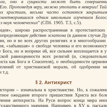
ога, оно в сущности может быть совершенны
го. Проповедуя веру, можно утопать в неверии! Та
ых христиан, весьма часто остают­ся закрыты
довлетворившихся одним школьным изучением Богос
з наук чело­веческих
” (СПб. 1905. Т.3, с.5).
дея», широко распространенная в протестантских
 определяющее действие
эсхатона
(в данном случае Ду
ви, но и во всех других религиях и в многообрази
ея, «забывшая» о свободе человека и его возможност
е Бога, но и вопреки ей, все сильнее воплощается в 
ской равноценности всех религий (и, следовательн
ста как Бога и Спасителя), о необходимости церков
плений от христианской морали, об одобрении м
 т.д.
§ 2. Антихрист
истории
–
изначальна в христианстве. Но, к сожален
стное ожидание второго пришествия Христа все боле
ления антихриста. На Руси вопрос конца мира иног
ударственного значения. Например, в XV в. пасхал