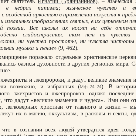
ишет святитель
Игнатий (Брянчанинов)
, –
языческая 
но в недрах папизма; языческое чувство и в
с особенной яркостью в применении искусств к пред
и изваянных изображениях святых, в их церковном пен
ой поэзии. Все школы их носят на себе отпеча
собенно сладострастия; там нет ни чувства 
ности, ни чувства простоты, ни чувства чистоты 
ковная музыка и пение
» (9, 462).
омирщение поражало отдельные христианские церкви
авались оазисы духовности в других регионах мира. С
чнее.
 лжехристы и лжепророки, и дадут великие знамения и
если возможно, и избранных (
). В истории
Мф. 24, 24
ного лжехристов и лжепророков, однако последние
м, что дадут «великие знамения и чудеса». Ими они о
х, легковерных христиан от главного в жизни – м
влекут их в магию, оккультизм, в расколы и секты, о
 что в сознании всех людей утвердится идея тожде