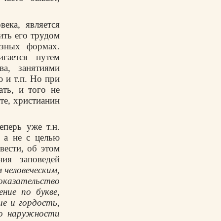
ека, является
ить его трудом
азных формах.
игается путем
ва, занятиями
 и т.п. Но при
ть, и того не
ате, христианин
еперь уже т.н.
, а не с целью
вести, об этом
ния заповедей
 человеческим,
оказательство
ние по букве,
ие и гордость,
по наружности