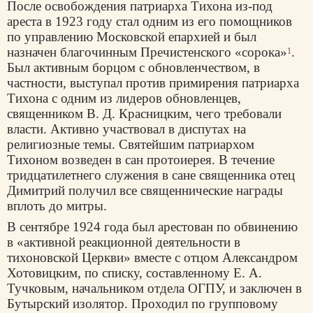
После освобождения патриарха Тихона из-под
ареста в 1923 году стал одним из его помощников
по управлению Московской епархией и был
назначен благочинным Пречистенского «сорока»
.
1
Был активным борцом с обновленчеством, в
частности, выступал против примирения патриарха
Тихона с одним из лидеров обновленцев,
священником В. Д. Красницким, чего требовали
власти. Активно участвовал в диспутах на
религиозные темы. Святейшим патриархом
Тихоном возведен в сан протоиерея. В течение
тридцатилетнего служения в сане священника отец
Димитрий получил все священнические награды
вплоть до митры.
В сентябре 1924 года был арестован по обвинению
в «активной реакционной деятельности в
тихоновской Церкви» вместе с отцом Александром
Хотовицким, по списку, составленному Е. А.
Тучковым, начальником отдела ОГПУ, и заключен в
Бутырский изолятор. Проходил по групповому