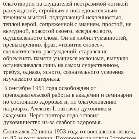
благотворно на слушателей неотразимой логикой
рассуждений, стройным и последовательным
течением мыслей, подкупающей искренностью,
теплой верой, сопряженной с знанием, простой, не
вычурной, красотой своего, всегда живого,
одушевленного слова. Он не любил туманностей,
превыспренних фраз, «извития словес»,
схоластических рассуждений; старался не
обременять памяти учащихся мелочами, выпукло
останавливался лишь на самом существенном,
требуя, однако, ясного, сознательного усвоения
изучаемого материала.
В сентябре 1951 года освобожден от
преподавательской работы в академии и семинарии
по состоянию здоровья и, по благословению
патриарха Алексия I, назначен духовником
академии. Через полтора года оставил
духовничество из-за слабого здоровья.
Скончался 22 июня 1953 года от воспаления легких,
на 85-м году жизни. Похоронен на новом Загорском