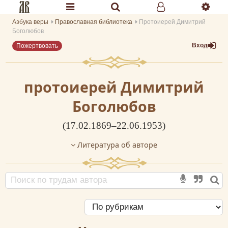
Азбука веры
Православная библиотека
Протоиерей Димитрий
Разделы портала «Азбука веры»
Боголюбов
Вход
Пожертвовать
Главная
Гид
протоиерей Димитрий
Библиотеки
Боголюбов
Календарь
(17.02.1869–22.06.1953)
Молитва
Литература об авторе
Медиа
Проверь себя
Тематическое
Семья и здоровье