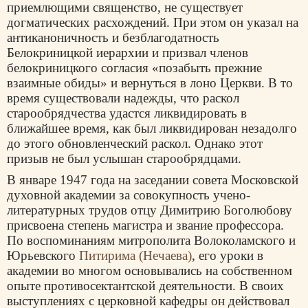
приемлющими священство, не существует
догматических расхождений. При этом он указал на
антиканоничность и безблагодатность
Белокриницкой иерархии и призвал членов
белокриницкого согласия «позабыть прежние
взаимные обиды» и вернуться в лоно Церкви. В то
время существовали надежды, что раскол
старообрядчества удастся ликвидировать в
ближайшее время, как был ликвидирован незадолго
до этого обновленческий раскол. Однако этот
призыв не был услышан старообрядцами.
В январе 1947 года на заседании совета Московской
духовной академии за совокупность учено-
литературных трудов отцу Димитрию Боголюбову
присвоена степень магистра и звание профессора.
По воспоминаниям митрополита Волоколамского и
Юрьевского
Питирима (Нечаева)
, его уроки в
академии во многом основывались на собственном
опыте противосектантской деятельности. В своих
выступлениях с церковной кафедры он действовал