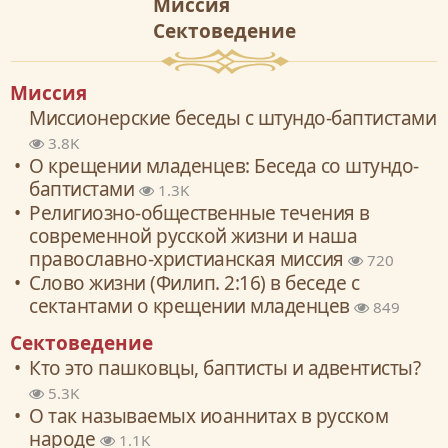
Миссия
Сектоведение
Миссия
Миссионерские беседы с штундо-баптистами
3.8K
О крещении младенцев: Беседа со штундо-
баптистами
1.3K
Религиозно-общественные течения в
современной русской жизни и наша
православно-христианская миссия
720
Слово жизни (Филип. 2:16) в беседе с
сектантами о крещении младенцев
849
Сектоведение
Кто это пашковцы, баптисты и адвентисты?
5.3K
О так называемых иоаннитах в русском
народе
1.1K