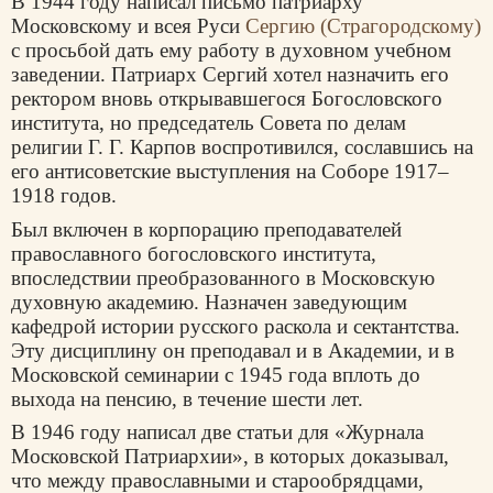
В 1944 году написал письмо патриарху
Московскому и всея Руси
Сергию (Страгородскому)
с просьбой дать ему работу в духовном учебном
заведении. Патриарх Сергий хотел назначить его
ректором вновь открывавшегося Богословского
института, но председатель Совета по делам
религии Г. Г. Карпов воспротивился, сославшись на
его антисоветские выступления на Соборе 1917–
1918 годов.
Был включен в корпорацию преподавателей
православного богословского института,
впоследствии преобразованного в Московскую
духовную академию. Назначен заведующим
кафедрой истории русского раскола и сектантства.
Эту дисциплину он преподавал и в Академии, и в
Московской семинарии с 1945 года вплоть до
выхода на пенсию, в течение шести лет.
В 1946 году написал две статьи для «Журнала
Московской Патриархии», в которых доказывал,
что между православными и старообрядцами,