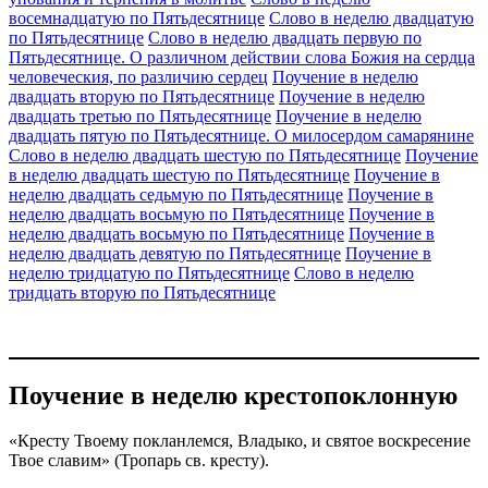
восемнадцатую по Пятьдесятнице
Слово в неделю двадцатую
по Пятьдесятнице
Слово в неделю двадцать первую по
Пятьдесятнице. О различном действии слова Божия на сердца
человеческия, по различию сердец
Поучение в неделю
двадцать вторую по Пятьдесятнице
Поучение в неделю
двадцать третью по Пятьдесятнице
Поучение в неделю
двадцать пятую по Пятьдесятнице. О милосердом самарянине
Слово в неделю двадцать шестую по Пятьдесятнице
Поучение
в неделю двадцать шестую по Пятьдесятнице
Поучение в
неделю двадцать седьмую по Пятьдесятнице
Поучение в
неделю двадцать восьмую по Пятьдесятнице
Поучение в
неделю двадцать восьмую по Пятьдесятнице
Поучение в
неделю двадцать девятую по Пятьдесятнице
Поучение в
неделю тридцатую по Пятьдесятнице
Слово в неделю
тридцать вторую по Пятьдесятнице
Поучение в неделю крестопоклонную
«Кресту Твоему покланлемся, Владыко, и святое воскресение
Твое славим»
(Тропарь св. кресту).