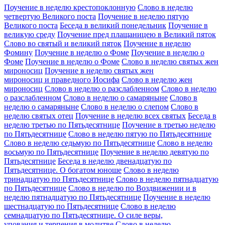
Поучение в неделю крестопоклонную
Слово в неделю
четвертую Великого поста
Поучение в неделю пятую
Великого поста
Беседа в великий понедельник
Поучение в
великую среду
Поучение пред плащаницею в Великий пяток
Слово во святый и великий пяток
Поучение в неделю
Фомину
Поучение в неделю о Фоме
Поучение в неделю о
Фоме
Поучение в неделю о Фоме
Слово в неделю святых жен
мироносиц
Поучение в неделю святых жен
мироносиц и праведного Иосифа
Слово в неделю жен
мироносиц
Слово в неделю о разслабленном
Слово в неделю
о разслабленном
Слово в неделю о самаряныне
Слово в
неделю о самаряныне
Слово в неделю о слепом
Слово в
неделю святых отец
Поучение в неделю всех святых
Беседа в
неделю третью по Пятьдесятнице
Поучение в третью неделю
по Пятьдесятнице
Слово в неделю пятую по Пятьдесятнице
Слово в неделю седьмую по Пятьдесятнице
Слово в неделю
восьмую по Пятьдесятнице
Поучение в неделю девятую по
Пятьдесятнице
Беседа в неделю двенадцатую по
Пятьдесятнице. О богатом юноше
Слово в неделю
тринадцатую по Пятьдесятнице
Слово в неделю пятнадцатую
по Пятьдесятнице
Слово в неделю по Воздвижении и в
неделю пятнадцатую по Пятьдесятнице
Поучение в неделю
шестнадцатую по Пятьдесятнице
Слово в неделю
семнадцатую по Пятьдесятнице. О силе веры,
упования и терпения в молитве
Слово в неделю