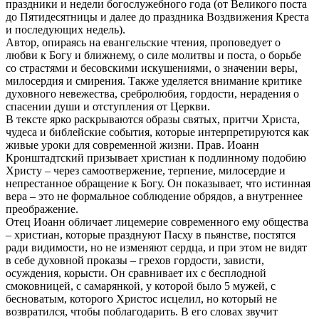
праздники и недели богослужебного года (от Великого поста
до Пятидесятницы и далее до праздника Воздвижения Креста
и последующих недель).
Автор, опираясь на евангельские чтения, проповедует о
любви к Богу и ближнему, о силе молитвы и поста, о борьбе
со страстями и бесовскими искушениями, о значении веры,
милосердия и смирения. Также уделяется внимание критике
духовного невежества, сребролюбия, гордости, нерадения о
спасении души и отступления от Церкви.
В тексте ярко раскрываются образы святых, притчи Христа,
чудеса и библейские события, которые интерпретируются как
живые уроки для современной жизни. Прав. Иоанн
Кронштадтский призывает христиан к подлинному подобию
Христу – через самоотвержение, терпение, милосердие и
непрестанное обращение к Богу. Он показывает, что истинная
вера – это не формальное соблюдение обрядов, а внутреннее
преображение.
Отец Иоанн обличает лицемерие современного ему общества
– христиан, которые празднуют Пасху в пьянстве, постятся
ради видимости, но не изменяют сердца, и при этом не видят
в себе духовной проказы – грехов гордости, зависти,
осуждения, корысти. Он сравнивает их с бесплодной
смоковницей, с самарянкой, у которой было 5 мужей, с
бесноватым, которого Христос исцелил, но который не
возвратился, чтобы поблагодарить. В его словах звучит