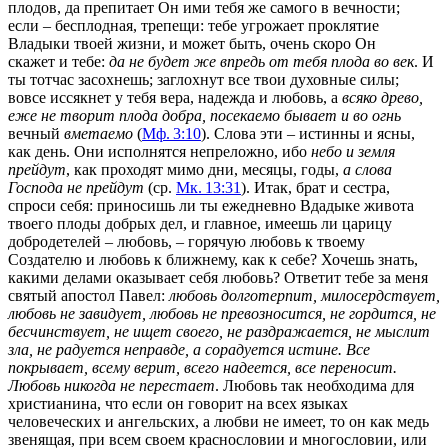
плодов, да препитает Он ими тебя же самого в вечности;
если – бесплодная, трепещи: тебе угрожает проклятие
Владыки твоей жизни, и может быть, очень скоро Он
скажет и тебе:
да не будет же впредь от тебя плода во век
. И
ты тотчас засохнешь; заглохнут все твои духовные силы;
вовсе иссякнет у тебя вера, надежда и любовь, а
всяко древо,
еже не творит плода добра, посекаемо бывает и во огнь
вечный
вметаемо
(
Мф. 3:10
). Слова эти – истинны и ясны,
как день. Они исполнятся непреложно, ибо
небо и земля
прейдут
, как проходят мимо дни, месяцы, годы,
а слова
Господа не прейдут
(ср.
Мк. 13:31
). Итак, брат и сестра,
спроси себя: приносишь ли ты ежедневно Вдадыке живота
твоего плоды добрых дел, и главное, имеешь ли царицу
добродетелей – любовь, – горячую любовь к твоему
Создателю и любовь к ближнему, как к себе? Хочешь знать,
какими делами оказывает себя любовь? Ответит тебе за меня
святый апостол Павел:
любовь долготерпит, милосердствует,
любовь не завидует, любовь не превозносится, не гордится, не
бесчинствует, не ищет своего, не раздражается, не мыслит
зла, не радуется неправде, а сорадуется истине. Все
покрывает, всему верит, всего надеется, все переносит.
Любовь никогда не перестает
. Любовь так необходима для
христианина, что если он говорит на всех языках
человеческих и ангельских, а любви не имеет, то он как медь
звенящая, при всем своем краснословии и многословии, или