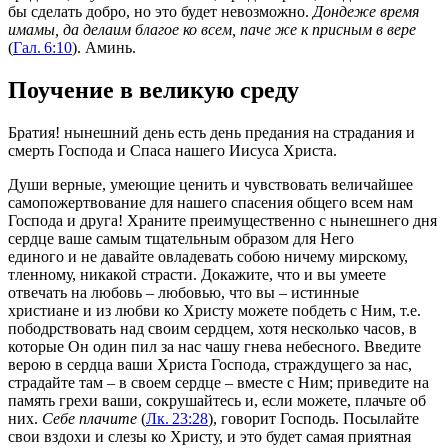
бы сделать добро, но это будет невозможно.
Дондеже время
имамы, да делаим благое ко всем, паче же к присным в вере
(
Гал. 6:10
). Аминь.
Поучение в великую среду
Братия! нынешний день есть день предания на страдания и
смерть Господа и Спаса нашего Иисуса Христа.
Души верные, умеющие ценить и чувствовать величайшее
самопожертвование для нашего спасения общего всем нам
Господа и друга! Храните преимущественно с нынешнего дня
сердце ваше самым тщательным образом для Него
единого и не давайте овладевать собою ничему мирскому,
тленному, никакой страсти. Докажите, что и вы умеете
отвечать на любовь – любовью, что вы – истинные
христиане и из любви ко Христу можете побдеть с Ним, т.е.
пободрствовать над своим сердцем, хотя несколько часов, в
которые Он один пил за нас чашу гнева небесного. Введите
верою в сердца ваши Христа Господа, страждущего за нас,
страдайте там – в своем сердце – вместе с Ним; приведите на
память грехи ваши, сокрушайтесь и, если можете, плачьте об
них.
Себе плачите
(
Лк. 23:28
), говорит Господь. Посылайте
свои вздохи и слезы ко Христу, и это будет самая приятная