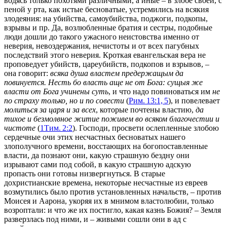
водясь только похотями различными, а иные – в злобе своей, с
пеной у рта, как истые бесноватые, устремились на всякия
злодеяния: на убийства, самоубийства, поджоги, подкопы,
взрывы и пр. Да, возлюбленные братия и сестры, подобные
люди дошли до такого ужасного неистовства именно от
неверия, невоздержания, нечистоты и от всех пагубных
последствий этого неверия. Кроткая евангельская вера не
проповедует убийств, цареубийств, подкопов и взрывов, –
она говорит:
всяка душа властем предержащым да
повинуется. Несть бо власть
аще
не от Бога: сущыя же
власти от Бога учинены суть
, и что надо повиноваться им
не
по страху только, но и по совести
(
Рим. 13:1, 5
), и повелевает
молиться за царя и за всех
, которые почтены властию,
да
тихое и безмолвное житие поживем во всяком благочестии и
чистоте
(
1Тим. 2:2
). Господи, просвети ослепленные злобою
сердечные очи этих несчастных бесноватых нашего
злополучного времени, восстающих на богопоставленные
власти, да познают они, какую страшную бездну они
изрывают сами под собой, в какую страшную адскую
пропасть они готовы низвергнуться. В старые
дохристианские времена, некоторые несчастные из евреев
возмутились было против установленных начальств, – против
Моисея и Аарона, укоряя их в мнимом властолюбии, только
возроптали: и что же их постигло, какая казнь Божия? – Земля
разверзлась под ними, и – живыми сошли они в ад с