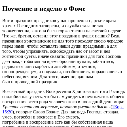
Поучение в неделю о Фоме
Вот и праздник праздников у нас прошел: и царские врата в
храмах Господних затворены, и служба стала не так
торжественна, как она была торжественна на светлой неделе.
Что же, братия, оставил этот праздник в душах наших? Ведь
праздники христианские не для того проходят своею чередою
перед нами, чтобы оставлять наши души праздными, а для
того, чтобы упразднять, освобождать нас от забот и дел
житейской суеты, иначе сказать: праздники для того Господь
дает нам, чтобы мы на время бросили думать, заботиться,
радоваться или скорбеть о житейском, о земном,
скоропреходящем, а подумали, позаботились, порадовались о
небесном, вечном. Для этого, именно, дан нам
был и прошедший праздник.
Всесветлый праздник Воскресения Христова для того Господь
сподобил нас узреть, чтобы нам увидеть в нем начаток общего
воскресения всего рода человеческого в последний день мира:
Христос воста от мертвых, начаток умершим бысть
(
1Кор.
15:20
), говорит Слово Божие. Для нас ведь Господь страдал,
умер, погребен и воскрес: и Его смерть,
погребение и воскресение есть как бы собственная наша