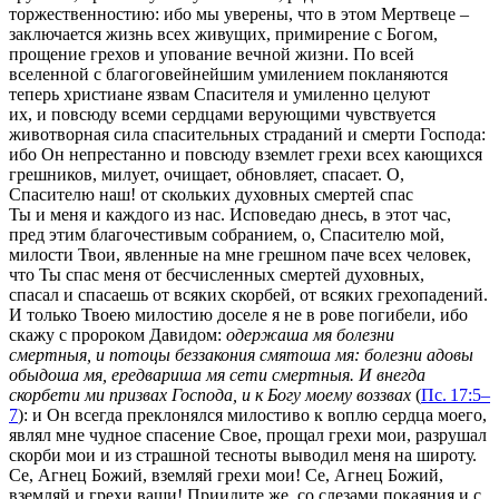
торжественностию: ибо мы уверены, что в этом Мертвеце –
заключается жизнь всех живущих, примирение с Богом,
прощение грехов и упование вечной жизни. По всей
вселенной с благоговейнейшим умилением покланяются
теперь христиане язвам Спасителя и умиленно целуют
их, и повсюду всеми сердцами верующими чувствуется
животворная сила спасительных страданий и смерти Господа:
ибо Он непрестанно и повсюду вземлет грехи всех кающихся
грешников, милует, очищает, обновляет, спасает. О,
Спасителю наш! от скольких духовных смертей спас
Ты и меня и каждого из нас. Исповедаю днесь, в этот час,
пред этим благочестивым собранием, о, Спасителю мой,
милости Твои, явленные на мне грешном паче всех человек,
что Ты спас меня от бесчисленных смертей духовных,
спасал и спасаешь от всяких скорбей, от всяких грехопадений.
И только Твоею милостию доселе я не в рове погибели, ибо
скажу с пророком Давидом:
одержаша мя болезни
смертныя, и потоцы беззакония смятоша мя: болезни адовы
обыдоша мя, ередвариша мя сети смертныя. И внегда
скорбети ми призвах Господа, и к Богу моему воззвах
(
Пс. 17:5–
7
): и Он всегда преклонялся милостиво к воплю сердца моего,
являл мне чудное спасение Свое, прощал грехи мои, разрушал
скорби мои и из страшной тесноты выводил меня на широту.
Се, Агнец Божий, вземляй грехи мои! Се, Агнец Божий,
вземляй и грехи ваши! Приидите же, со слезами покаяния и с