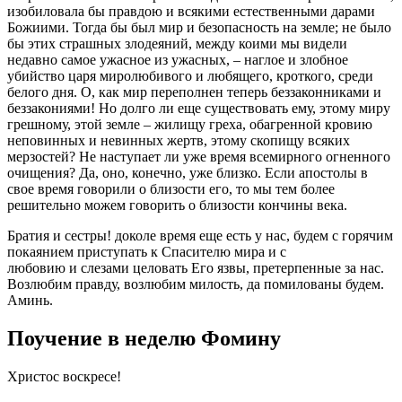
изобиловала бы правдою и всякими естественными дарами
Божиими. Тогда бы был мир и безопасность на земле; не было
бы этих страшных злодеяний, между коими мы видели
недавно самое ужасное из ужасных, – наглое и злобное
убийство царя миролюбивого и любящего, кроткого, среди
белого дня. О, как мир переполнен теперь беззаконниками и
беззакониями! Но долго ли еще существовать ему, этому миру
грешному, этой земле – жилищу греха, обагренной кровию
неповинных и невинных жертв, этому скопищу всяких
мерзостей? Не наступает ли уже время всемирного огненного
очищения? Да, оно, конечно, уже близко. Если апостолы в
свое время говорили о близости его, то мы тем более
решительно можем говорить о близости кончины века.
Братия и сестры! доколе время еще есть у нас, будем с горячим
покаянием приступать к Спасителю мира и с
любовию и слезами целовать Его язвы, претерпенные за нас.
Возлюбим правду, возлюбим милость, да помилованы будем.
Аминь.
Поучение в неделю Фомину
Христос воскресе!