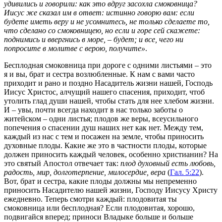
удивились и говорили: как это вдруг засохла смоковница?
Иисус же сказал им в ответ: истинно говорю вам: если
будете иметь веру и не усомнитесь, не только сделаете то,
что сделано со смоковницею, но если и горе сей скажете:
поднимись и ввергнись в море, – будет; и все, чего ни
попросите в молитве с верою, получите»
.
Бесплодная смоковница при дороге с одними листьями – это
я и вы, брат и сестра возлюбленные. К нам с вами часто
приходит и рано и поздно Насадитель жизни нашей, Господь
Иисус Христос, алчущий нашего спасения, приходит, чтоб
утолить глад души нашей, чтобы стать для нее хлебом жизни.
И – увы, почти всегда находит в нас только заботы о
житейском – одни листья; плодов же веры, всеусильного
попечения о спасении душ наших нет как нет. Между тем,
каждый из нас с тем и посажен на земле, чтобы приносить
духовные плоды. Какие же это в частности плоды, которые
должен приносить каждый человек, особенно христианин? На
это святый Апостол отвечает так:
плод духовный есть любовь,
радость, мир, долготерпение, милосердие, вера
(
Гал. 5:22
).
Вот, брат и сестра, какие плоды должны мы непременно
приносить Насадителю нашей жизни, Господу Иисусу Христу
ежедневно. Теперь смотри каждый: плодовитая ты
смоковница или бесплодная? Если плодовитая, хорошо,
подвигайся вперед; приноси Владыке больше и больше