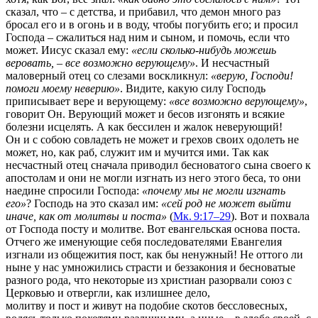
сказал, что – с детства, и прибавил, что демон много раз
бросал его и в огонь и в воду, чтобы погубить его; и просил
Господа – сжалиться над ним и сыном, и помочь, если что
может. Иисус сказал ему:
«если сколько-нибудь можешь
веровать, – все возможно верующему»
. И несчастный
маловерный отец со слезами воскликнул:
«верую, Господи!
помоги моему неверию»
. Видите, какую силу Господь
приписывает вере и верующему:
«все возможно верующему»
,
говорит Он. Верующий может и бесов изгонять и всякие
болезни исцелять. А как бессилен и жалок неверующий!
Он и с собою совладеть не может и грехов своих одолеть не
может, но, как раб, служит им и мучится ими. Так как
несчастный отец сначала приводил бесноватого сына своего к
апостолам и они не могли изгнать из него этого беса, то они
наедине спросили Господа:
«почему мы не могли изгнать
его»
? Господь на это сказал им:
«сей род не может выйти
иначе, как от молитвы и поста»
(
Мк. 9:17–29
). Вот и похвала
от Господа посту и молитве. Вот евангельская основа поста.
Отчего же именующие себя последователями Евангелия
изгнали из общежития пост, как бы ненужный! Не оттого ли
ныне у нас умножились страсти и беззакония и бесноватые
разного рода, что некоторые из христиан разорвали союз с
Церковью и отвергли, как излишнее дело,
молитву и пост и живут на подобие скотов бессловесных,