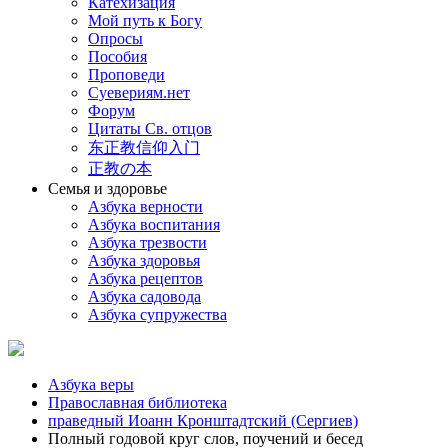
Катехизация
Мой путь к Богу
Опросы
Пособия
Проповеди
Суевериям.нет
Форум
Цитаты Св. отцов
东正教信仰入门
正教の本
Семья и здоровье
Азбука верности
Азбука воспитания
Азбука трезвости
Азбука здоровья
Азбука рецептов
Азбука садовода
Азбука супружества
Азбука веры
Православная библиотека
праведный Иоанн Кронштадтский (Сергиев)
Полный годовой круг слов, поучений и бесед