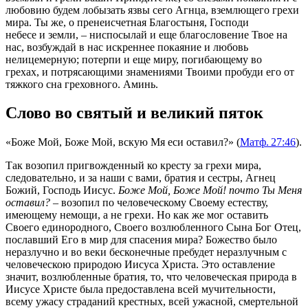
любовию будем лобызать язвы сего Агнца, вземлющего грехи
мира. Ты же, о пренеисчетная Благостыня, Господи
небесе и земли, – ниспосылай и еще благословение Твое на
нас, возбуждай в нас искреннее покаяние и любовь
нелицемерную; потерпи и еще миру, погибающему во
грехах, и потрясающими знамениями Твоими пробуди его от
тяжкого сна греховного. Аминь.
Слово во святый и великий пяток
«Боже Мой, Боже Мой, вскую Мя еси оставил?»
(
Матф. 27:46
).
Так возопил пригвожденный ко кресту за грехи мира,
следовательно, и за наши с вами, братия и сестры, Агнец
Божий, Господь Иисус.
Боже Мой, Боже Мой! почто Ты Меня
оставил?
– возопил по человеческому Своему естеству,
имеющему немощи, а не грехи. Но как же мог оставить
Своего единородного, Своего возлюбленного Сына Бог Отец,
пославший Его в мир для спасения мира? Божество было
неразлучно и во веки бесконечные пребудет неразлучным с
человеческою природою Иисуса Христа. Это оставление
значит, возлюбленные братия, то, что человеческая природа в
Иисусе Христе была предоставлена всей мучительности,
всему ужасу страданий крестных, всей ужасной, смертельной