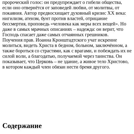
пророческий голос: он предупреждает о гибели общества,
если оно отвернётся от заповедей любви, от молитвы, от
покаяния. Автор предвосхищает духовный кризис XX века:
нигилизм, атеизм, бунт против властей, отрицание
бессмертия, проповедь «человека как меры всех вещей». Но
даже в самых мрачных описаниях – надежда: он верит, что
Господь спасает даже самых отчаянных грешников.
Поучения прав. Иоанна Кронштадтского учат искренне
молиться, видеть Христа в бедном, больном, заключённом, а
также бороться со страстями, как с врагами, и побеждать их не
силой воли, а благодатью, получаемой через таинства. Он
показывает, что Церковь – не здание, а живое тело Христово,
в котором каждый член обязан нести бремя другого.
Содержание