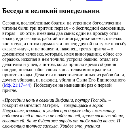
Беседа в великий понедельник
Сегодня, возлюбленные братия, на утреннем богослужении
читаны были три притчи: первая – о бесплодной смоковнице,
вторая – об отце, имевшем два сына; один на просьбу отца:
«чадо, иди сегодня, работай в винограднике моем», отвечал:
«не хочу», а потом одумался и пошел; другой на ту же просьбу
сказал: «иду», и не пошел; и, наконец, третья притча – о
домовитом человеке, который, имея виноградник, обнес его
оградою, ископал в нем точило, устроил башню, отдал его
делателям и ушел, а потом, когда пришло время собрания
плодов, послал рабов своих к делателям виноградника
принять плоды. Делатели в ожесточении иных из рабов били,
других убивали, и, наконец, убили и Сына Его Единородного
(
Мф. 21:17–44
). Побеседуем на нынешний раз о первой
притче.
«Проведши ночь в селении Вифании, поутру Господь
, –
говорит евангелист Матфей, –
возвращаясь в город
Иерусалим, взалкал; и увидев при дороге одну смоковницу,
подошел к ней и, ничего не найдя на ней, кроме листьев одних,
говорит ей: да не будет же впредь от тебя плода во век. И
смоковница тотчас засохла. Увидев это, ученики