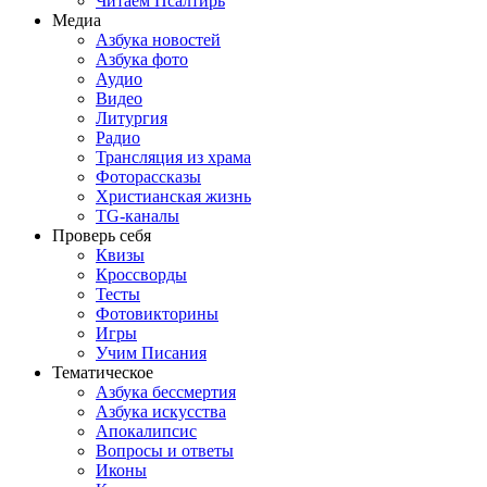
Читаем Псалтирь
Медиа
Азбука новостей
Азбука фото
Аудио
Видео
Литургия
Радио
Трансляция из храма
Фоторассказы
Христианская жизнь
TG-каналы
Проверь себя
Квизы
Кроссворды
Тесты
Фотовикторины
Игры
Учим Писания
Тематическое
Азбука бессмертия
Азбука искусства
Апокалипсис
Вопросы и ответы
Иконы