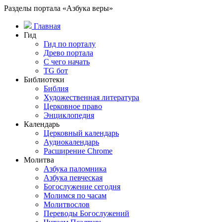
Разделы портала «Азбука веры»
Главная
Гид
Гид по порталу
Древо портала
С чего начать
TG бот
Библиотеки
Библия
Художественная литература
Церковное право
Энциклопедия
Календарь
Церковный календарь
Аудиокалендарь
Расширение Chrome
Молитва
Азбука паломника
Азбука певческая
Богослужение сегодня
Молимся по часам
Молитвослов
Переводы Богослужений