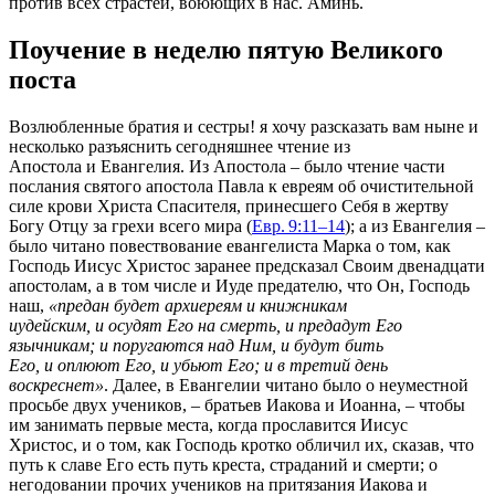
против всех страстей, воюющих в нас. Аминь.
Поучение в неделю пятую Великого
поста
Возлюбленные братия и сестры! я хочу разсказать вам ныне и
несколько разъяснить сегодняшнее чтение из
Апостола и Евангелия. Из Апостола – было чтение части
послания святого апостола Павла к евреям об очистительной
силе крови Христа Спасителя, принесшего Себя в жертву
Богу Отцу за грехи всего мира (
Евр. 9:11–14
); а из Евангелия –
было читано повествование евангелиста Марка о том, как
Господь Иисус Христос заранее предсказал Своим двенадцати
апостолам, а в том числе и Иуде предателю, что Он, Господь
наш,
«предан будет архиереям и книжникам
иудейским, и осудят Его на смерть, и предадут Его
язычникам; и поругаются над Ним, и будут бить
Его, и оплюют Его, и убьют Его; и в третий день
воскреснет»
. Далее, в Евангелии читано было о неуместной
просьбе двух учеников, – братьев Иакова и Иоанна, – чтобы
им занимать первые места, когда прославится Иисус
Христос, и о том, как Господь кротко обличил их, сказав, что
путь к славе Его есть путь креста, страданий и смерти; о
негодовании прочих учеников на притязания Иакова и