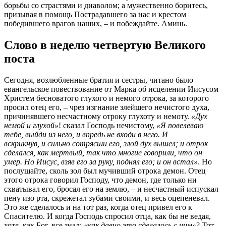
борьбы со страстями и диаволом; а мужественно боритесь,
призывая в помощь Пострадавшего за нас и крестом
победившего врагов наших, – и побеждайте. Аминь.
Слово в неделю четвертую Великого
поста
Сегодня, возлюбленные братия и сестры, читано было
евангельское повествование от Марка об исцелении Иисусом
Христем бесноватого глухого и немого отрока, за которого
просил отец его, – чрез изгнание злейшего нечистого духа,
причинявшего несчастному отроку глухоту и немоту.
«Дух
немой и глухой»
! сказал Господь нечистому,
«Я повелеваю
тебе, выйди из него, и впредь не входи в него. И
вскрикнув, и сильно сотрясши его, злой дух вышел; и отрок
сделался, как мертвый, так что многие говорили, что он
умер. Но Иисус, взяв его за руку, поднял его; и он встал»
. Но
послушайте, сколь зол был мучивший отрока демон. Отец
этого отрока говорил Господу, что демон, где только ни
схватывал его, бросал его на землю, – и несчастный испускал
пену изо рта, скрежетал зубами своими, и весь оцепеневал.
Это же сделалось и на тот раз, когда отец привел его к
Спасителю. И когда Господь спросил отца, как бы не ведая,
хотя, как Бог, все знал:
«как давно это сделалось с ним»
? Тот