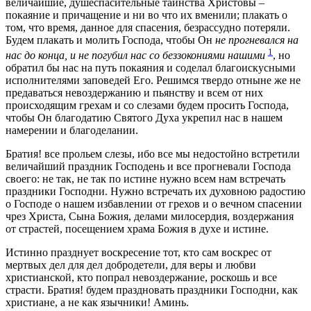
величайшие, душеспасительные таинства Христовы –
покаяние и причащение и ни во что их вменили; плакать о
том, что время, данное для спасения, безрассудно потеряли.
Будем плакать и молить Господа, чтобы Он
не прогневался на
1
нас до конца, и не погубил нас со беззокониями нашими
, но
обратил бы нас на путь покаяния и соделал благоискусными
исполнителями заповедей Его. Решимся твердо отныне же не
предаваться невоздержанию и пьянству и всем от них
происходящим грехам и со слезами будем просить Господа,
чтобы Он благодатию Святого Духа укрепил нас в нашем
намерении и благоделании.
Братия! все прольем слезы, ибо все мы недостойно встретили
величайший праздник Господень и все прогневали Господа
своего: не так, не так по истине нужно всем нам встречать
праздники Господни. Нужно встречать их духовною радостию
о Господе о нашем избавлении от грехов и о вечном спасении
чрез Христа, Сына Божия, делами милосердия, воздержания
от страстей, посещением храма Божия в духе и истине.
Истинно празднует воскресение тот, кто сам воскрес от
мертвых дел для дел добродетели, для веры и любви
христианской, кто попрал невоздержание, роскошь и все
страсти. Братия! будем праздновать праздники Господни, как
христиане, а не как язычники! Аминь.