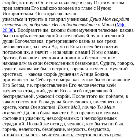
скорби, которую Он испытывал еще в саду Гефсиманском
пред взятием Его шайкою злодеев во главе с Иудою
Искариотским. Он тогда еще начал
ужасаться и тужить и говорил ученикам:
Душа Моя скорбит
смертельно, побудьте здесь и бодрствуйте со Мною
(
Мф.
26:38
). Вообразите же, каковы были мучения телесные, какова
была скорбь всеправедной и вселюбящей чувствительной
души Богочеловека, претерпевшего казнь за все грехи
человеческие, за грехи Адама и Евы и всех без изъятия
потомков их, а значит – и за наши с вами! И мы с вами,
братия, большие грешники и повинны бесчисленным
наказаниям за свои бесчисленныя беззакония. Судите, говорю,
судите, какова же была острота, горечь и жгучесть мучений
крестных, – какова скорбь душевная Агнца Божия,
принявшего на Себя грехи мира, как тяжко было оставление
Его Богом, т.е. предоставление Его человечества всей
жгучести страданий, души Его – всей подавляющей,
беспредельной, ужасной скорби. После этого вы поймете, в
каком состоянии была душа Богочеловека, висевшего на
кресте, когда Он возопил:
Боже Мой, почто Ты Меня
оставил?
Да, она была вместе с Его пречистым телом в
состоянии ужасных, невообразимых и неизобразимых
страданий. Познай же отсюда, человек, кто бы ты ни был,
горечь, нелепость, безобразие, мерзость, безумство,
отвратительность, мучительность, смертоносность греха;