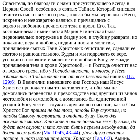
Спасителя, по благодати с нами присутствующего всегда в
Церкви Своей, особенно, в святых Тайнах, Который снисшел
очистить нас от всякого греха, только бы мы веровали в Него,
искренно и невозвратно каялись и причащались с
верою и любовию пречистого тела и крови Его. Так,
воспоминаемая ныне святая Мария Египетская была
первоначально погружена в бездну зол, в глубину разврата; но
покаяние, вера и любовь, подвиги поста и молитвы,
причащение святых Таин Христовых очистили ее, сделали ее
святою и равноангельною. Будем и мы подражать ее вере,
усердию в покаянии и молитве и в любви к Богу, ее жажде
причащения тела и крови Христовой, – и Господь очистит нас
от всякого греха, ибо
у Господа милость, и многое у Него
избавление: и Той избавит
нас
от всех беззаконий
наших (
Пс.
129:6
). В Евангелии нынешнего дня Господь наш Иисус
Христос преподает нам то наставление, чтобы мы не
домогались первенства и превосходства над другими из видов
честолюбия и самолюбия, а домогались бы единственной
угодной Богу чести – служить другим во спасение, как и Сам
Христос Бог
пришел не для того, чтобы Ему служили, но
чтобы
Самому
послужить и отдать душу Свою для
искупления многих. Кто хочет быть большим между вами, да
будет вам слугою; и кто хочет быть первым между вами, да
будет всем рабом
(
Мк. 10:45, 43–44
).
Друг друга тяготы
носите, и тако исполните закон Христов
(
Гал. 6:2
). Аминь.