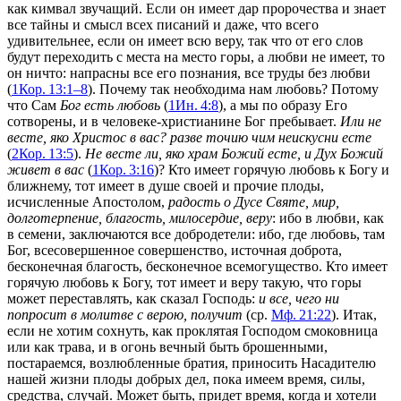
как кимвал звучащий. Если он имеет дар пророчества и знает
все тайны и смысл всех писаний и даже, что всего
удивительнее, если он имеет всю веру, так что от его слов
будут переходить с места на место горы, а любви не имеет, то
он ничто: напрасны все его познания, все труды без любви
(
1Кор. 13:1–8
). Почему так необходима нам любовь? Потому
что Сам
Бог есть любовь
(
1Ин. 4:8
), а мы по образу Его
сотворены, и в человеке-христианине Бог пребывает.
Или не
весте, яко Христос в вас? разве точию чим неискусни есте
(
2Кор. 13:5
).
Не весте ли, яко храм Божий есте, и Дух Божий
живет в вас
(
1Кор. 3:16
)? Кто имеет горячую любовь к Богу и
ближнему, тот имеет в душе своей и прочие плоды,
исчисленные Апостолом,
радость о Дусе Святе, мир,
долготерпение, благость, милосердие, веру
: ибо в любви, как
в семени, заключаются все добродетели: ибо, где любовь, там
Бог, всесовершенное совершенство, источная доброта,
бесконечная благость, бесконечное всемогущество. Кто имеет
горячую любовь к Богу, тот имеет и веру такую, что горы
может переставлять, как сказал Господь:
и все, чего ни
попросит в молитве с верою, получит
(ср.
Мф. 21:22
). Итак,
если не хотим сохнуть, как проклятая Господом смоковница
или как трава, и в огонь вечный быть брошенными,
постараемся, возлюбленные братия, приносить Насадителю
нашей жизни плоды добрых дел, пока имеем время, силы,
средства, случай. Может быть, придет время, когда и хотели