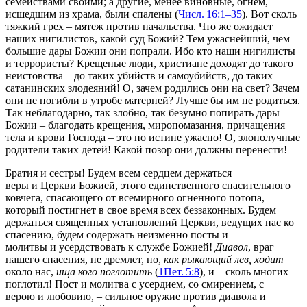
семействами своими; а другие, менее виновные, огнем,
исшедшим из храма, были спалены (
Числ. 16:1–35
). Вот сколь
тяжкий грех – мятеж против начальства. Что же ожидает
наших нигилистов, какой суд Божий? Тем ужаснейший, чем
большие дары Божии они попрали. Ибо кто наши нигилисты
и террористы? Крещеные люди, христиане доходят до такого
неистовства – до таких убийств и самоубийств, до таких
сатанинских злодеяний! О, зачем родились они на свет? Зачем
они не погибли в утробе матерней? Лучше бы им не родиться.
Так неблагодарно, так злобно, так безумно попирать дары
Божии – благодать крещения, миропомазания, причащения
тела и крови Господа – это по истине ужасно! О, злополучные
родители таких детей! Какой позор они должны перенести!
Братия и сестры! Будем всем сердцем держаться
веры и Церкви Божией, этого единственного спасительного
ковчега, спасающего от всемирного огненного потопа,
который постигнет в свое время всех беззаконных. Будем
держаться священных установлений Церкви, ведущих нас ко
спасению, будем содержать неизменно посты и
молитвы и усердствовать к службе Божией!
Диавол
, враг
нашего спасения, не дремлет, но,
как рыкающий лев, ходит
около нас,
ища кого поглотить
(
1Пет. 5:8
), и – сколь многих
поглотил! Пост и молитва с усердием, со смирением, с
верою и любовию, – сильное оружие против диавола и