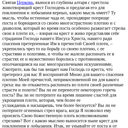
Святая
Церковь
, вынося из глубины алтаря с престола
животворящий крест Господень и предлагая его для
поклонения и лобызания верных, какую мысль имеет? Ту
мысль, чтобы истинные чада ее, проходящие поприще
поста и борющиеся со своею многострастною плотию и с
диаволом, который во время поста особенно разжигает стрелы
свои в плоти их, – взирая на крест и живо представляя себе
страдания Господа нашего Иисуса Христа, нашего ради
спасения претерпенные Им в пречистой Своей плоти, –
укрепились чрез то на борьбу со своею плотию, с ее
страстями и похотями, и чтобы не жалели распинать ее в
страстях ее и мужественно боролись с противником,
ополчающимся на нас многоразличными искушениями.
Смотрите, как бы так вещает нам Господь со креста, что́
претерпел для вас Я воспринятой Мною для вашего спасения
плотию Моей пречистой, неприкосновенной ни для какого
греха: вы ли откажетесь распинать во плоти своей различные
страсти и похоти? Вы ли не перенесете некоторую горечь
поста? Вы ли не потерпите на время лишение сластей для
укрощения плоти, которая, чем более ее
услаждаешь и насыщаешь, тем более беснуется? Вы ли не
потерпите огненных стрел врага, когда Я позволил ему
пронзить Свою божественную плоть всевозможными
стрелами? Вот с какою мыслию выносится ныне крест для
поклонения и лобызания. Итак, не унывайте от поста и от