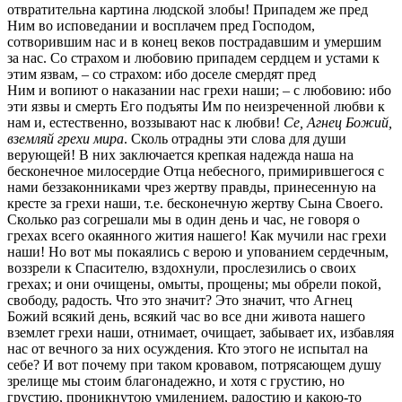
отвратительна картина людской злобы! Припадем же пред
Ним во исповедании и восплачем пред Господом,
сотворившим нас и в конец веков пострадавшим и умершим
за нас. Со страхом и любовию припадем сердцем и устами к
этим язвам, – со страхом: ибо доселе смердят пред
Ним и вопиют о наказании нас грехи наши; – с любовию: ибо
эти язвы и смерть Его подъяты Им по неизреченной любви к
нам и, естественно, воззывают нас к любви!
Се, Агнец Божий,
вземляй грехи мира
. Сколь отрадны эти слова для души
верующей! В них заключается крепкая надежда наша на
бесконечное милосердие Отца небесного, примирившегося с
нами беззаконниками чрез жертву правды, принесенную на
кресте за грехи наши, т.е. бесконечную жертву Сына Своего.
Сколько раз согрешали мы в один день и час, не говоря о
грехах всего окаянного жития нашего! Как мучили нас грехи
наши! Но вот мы покаялись с верою и упованием сердечным,
воззрели к Спасителю, вздохнули, прослезились о своих
грехах; и они очищены, омыты, прощены; мы обрели покой,
свободу, радость. Что это значит? Это значит, что Агнец
Божий всякий день, всякий час во все дни живота нашего
вземлет грехи наши, отнимает, очищает, забывает их, избавляя
нас от вечного за них осуждения. Кто этого не испытал на
себе? И вот почему при таком кровавом, потрясающем душу
зрелище мы стоим благонадежно, и хотя с грустию, но
грустию, проникнутою умилением, радостию и какою-то