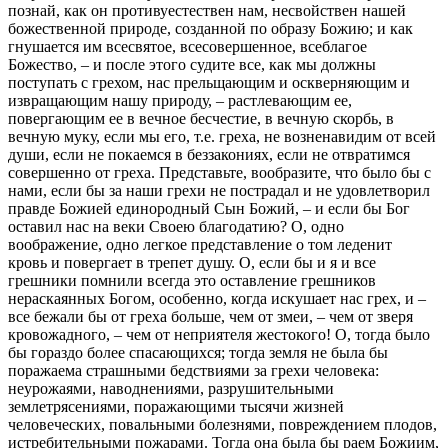
познай, как он противуестествен нам, несвойствен нашей
божественной природе, созданной по образу Божию; и как
гнушается им всесвятое, всесовершенное, всеблагое
Божество, – и после этого судите все, как мы должны
поступать с грехом, нас прельщающим и оскверняющим и
извращающим нашу природу, – растлевающим ее,
повергающим ее в вечное бесчестие, в вечную скорбь, в
вечную муку, если мы его, т.е. греха, не возненавидим от всей
души, если не покаемся в беззакониях, если не отвратимся
совершенно от греха. Представьте, вообразите, что было бы с
нами, если бы за наши грехи не пострадал и не удовлетворил
правде Божией единородный Сын Божий, – и если бы Бог
оставил нас на веки Своею благодатию? О, одно
воображение, одно легкое представление о том леденит
кровь и повергает в трепет душу. О, если бы и я и все
грешники помнили всегда это оставление грешников
нераскаянных Богом, особенно, когда искушает нас грех, и –
все бежали бы от греха больше, чем от змеи, – чем от зверя
кровожадного, – чем от неприятеля жестокого! О, тогда было
бы гораздо более спасающихся; тогда земля не была бы
поражаема страшными бедствиями за грехи человека:
неурожаями, наводнениями, разрушительными
землетрясениями, поражающими тысячи жизней
человеческих, повальными болезнями, повреждением плодов,
истребительными пожарами. Тогда она была бы раем Божиим,