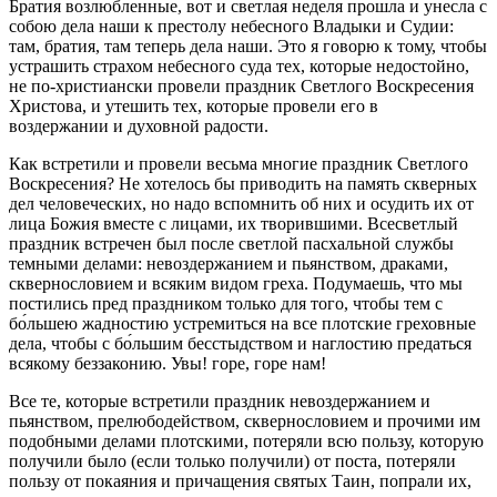
Братия возлюбленные, вот и светлая неделя прошла и унесла с
собою дела наши к престолу небесного Владыки и Судии:
там, братия, там теперь дела наши. Это я говорю к тому, чтобы
устрашить страхом небесного суда тех, которые недостойно,
не по-христиански провели праздник Светлого Воскресения
Христова, и утешить тех, которые провели его в
воздержании и духовной радости.
Как встретили и провели весьма многие праздник Светлого
Воскресения? Не хотелось бы приводить на память скверных
дел человеческих, но надо вспомнить об них и осудить их от
лица Божия вместе с лицами, их творившими. Всесветлый
праздник встречен был после светлой пасхальной службы
темными делами: невоздержанием и пьянством, драками,
сквернословием и всяким видом греха. Подумаешь, что мы
постились пред праздником только для того, чтобы тем с
бо́льшею жадностию устремиться на все плотские греховные
дела, чтобы с бо́льшим бесстыдством и наглостию предаться
всякому беззаконию. Увы! горе, горе нам!
Все те, которые встретили праздник невоздержанием и
пьянством, прелюбодейством, сквернословием и прочими им
подобными делами плотскими, потеряли всю пользу, которую
получили было (если только получили) от поста, потеряли
пользу от покаяния и причащения святых Таин, попрали их,