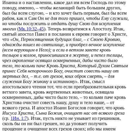
Иоанна и о наставлении, какое дал им всем Господь по этому
поводу, именно, – чтобы желающий быть большим других,
был бы всем слугою, – и кто хочет быть первым, был бы всем
рабом, как и Сам Он
не для того пришел, чтобы Ему служили,
но чтобы послужить и отдать душу Свою для искупления
многих
(
Мк.10:32–45
). Теперь возвратимся к Апостолу. Итак,
святый апостол Павел в послании к евреям говорит о Христе,
что
«Он, Первосвященник будущих благ, – с Своею Кровию,
однажды вошел во святилище, и приобрел вечное искупление
(всем верующим в Него); и если в ветхом завете кровь
тельцов и козлов, приносившихся в жертву, и пепел телицы,
чрез окропление освящал оскверненных, дабы чисто было
тело, то кольми паче Кровь Христа, Который Духом Святым
принес Себя непорочного Богу, очистит совесть нашу от
мертвых дел, – т.е. от грехов, коих оброк смерть, – для
служения Богу живому и истинному»
. Итак, смысл
апостольского чтения тот, что если преобразовательная кровь
ветхого завета, кровь жертвенных животных, освящала
оскверненных, дабы чисто было тело, – то кольми паче кровь
Христова очистит совесть нашу, душу и тело наше, – от
всякого греха. И апостол Иоанн Богослов говорит, что
кровь
Иисуса Христа, Сына Божия, очищает нас от всякого греха
(ср.
1Ин. 1:7
). Итак, пусть никто не унывает из грешников,
сколь бы он ни был грешен, но да уповает получить
прощение и очищение всех грехов своих; ибо мы имеем