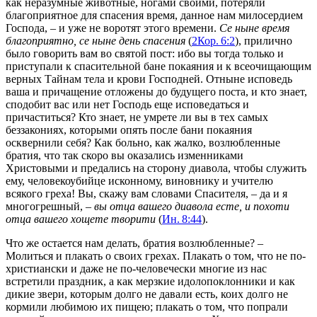
как неразумные животные, ногами своими, потеряли
благоприятное для спасения время, данное нам милосердием
Господа, – и уже не воротят этого времени.
Се ныне время
благоприятно, се ныне день спасения
(
2Кор. 6:2
), прилично
было говорить вам во святой пост: ибо вы тогда только и
приступали к спасительной бане покаяния и к всеочищающим
верных Тайнам тела и крови Господней. Отныне исповедь
ваша и причащение отложены до будущего поста, и кто знает,
сподобит вас или нет Господь еще исповедаться и
причаститься? Кто знает, не умрете ли вы в тех самых
беззакониях, которыми опять после бани покаяния
осквернили себя? Как больно, как жалко, возлюбленные
братия, что так скоро вы оказались изменниками
Христовыми и предались на сторону диавола, чтобы служить
ему, человекоубийце исконному, виновнику и учителю
всякого греха! Вы, скажу вам словами Спасителя, – да и я
многогрешный, –
вы отца вашего диавола есте, и похоти
отца вашего хощете творити
(
Ин. 8:44
).
Что же остается нам делать, братия возлюбленные? –
Молиться и плакать о своих грехах. Плакать о том, что не по-
христиански и даже не по-человечески многие из нас
встретили праздник, а как мерзкие идолопоклонники и как
дикие звери, которым долго не давали есть, коих долго не
кормили любимою их пищею; плакать о том, что попрали