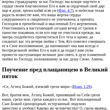
жертва страждущему за нас Господу: вы вскоре ощутите в
сердце своем благоволение Его к вам за сердечный свой дар:
мир
в душе,
превосходяй всяк ум
(
Флп. 4:7
), и небесная тихая
радость возвестят вам, что ваша жертва сердца
сокрушенного и смиренного не уничижена, а принята
Господом в пренебесный и мысленный Его жертвенник.
Очистившись в наступающий сегодня вечер от грехов в
таинстве покаяния, если кто еще не очистился прежде, вы
завтра сподобитесь причаститься Его тела и крови: да
соединит вас эта вечеря любви с Тем, Кто повелел совершать
ее в Свое воспоминание, да напоминает она вам всегда о
беспредельной любви Его к нам и да подаст вам силы
провести наступающие великие дни свято, в духе пламенной
любви ко Господу, положившему за нас душу Свою. Аминь.
Поучение пред плащаницею в Великий
пяток
«Се, Агнец Божий, вземляй грехи мира»
(
Иоан. 1:29
).
Вот, братия мои, Агнец Божий, принявший на Себя грехи
наши, грехи мои, грехи каждого из вас. Вот воплощенный
Сын Божий единородный, истерзанный людскою
завистию и злобою! Каково же человечество! О, сколь мрачна,