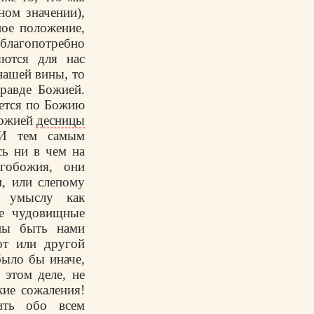
ном значении),
ое положение,
 благопотребно
яются для нас
нашей вины, то
правде Божией.
ается по Божию
Божией
десницы
 И тем самым
сь ни в чем на
гобожия, они
, или слепому
у умыслу как
ые чудовищные
жны быть нами
от или другой
было бы иначе,
 этом деле, не
кие сожаления!
ить обо всем