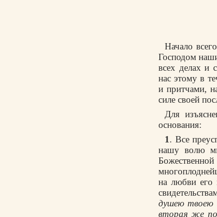
Начало всег
Господом наши
всех делах и 
нас этому в т
и притчами, н
силе своей по
Для изъясне
основания:
1
. Все преус
нашу волю мы
Божественной 
многоплоднейш
на любви его
свидетельства
душею твоею и
вторая же под