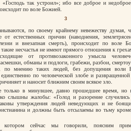
«Господь так устроил»; ибо все доброе и недоброе
оисходит по воле Божией.
3
нываются, по своему крайнему невежеству думая, ч
е от естественных причин (наводнения, землетрясен
лезни и внезапная смерть), происходит по воле Б
 такие несчастья не имеют прямого отношения к греха
исходящие от противозаконного умысла человече
асмешки, обманы и подлоги, грабежи, разбои, смертоуб
я, по мнению таких людей, без допущения воли 
единственно по человеческой злобе и развращенной
причиняет и наносит ближним своим всякое зло.
 только в минувшее, давно прошедшее время, но 
дко слышны жалобы: «Голод и разорение случились 
таковы утверждения людей неведующих и не боящи
ристианина и должны быть отсылаемы во тьму кроме
 котором сейчас мы говорили, поясним прим