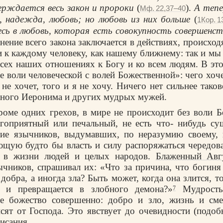
ерждается весь закон и пророки
(
).
А теп
Мф. 22,37–40
, надежда, любовь; но любовь из них больше
(
1Кор. 1
есь в любовь, которая есть совокупность совершенст
нение всего закона заключается в действиях, происхо
и к каждому человеку, как нашему ближнему: так и мы
всех наших отношениях к Богу и ко всем людям. В это
 воли человеческой с волей Божественной»: чего хоче
 не хочет, того и я не хочу. Ничего нет сильнее тако
ного Иеронима и других мудрых мужей.
кроме одних грехов, в мире не происходит без воли 
агоприятный или печальный, не есть что- нибудь су
ние язычников, выдумавших, по неразумию своему,
щую будто бы власть и силу распоряжаться чередов
я в жизни людей и целых народов.
Блаженный Авг
чников, спрашивал их: «Что за причина, что богин
добра, а иногда зла? Быть может, когда она злится, т
 и превращается в злобного демона?»
Мудрость 
7
кое божество совершенно: добро и зло, жизнь и сме
исят от Господа. Это явствует до очевидности (подоб
исания.