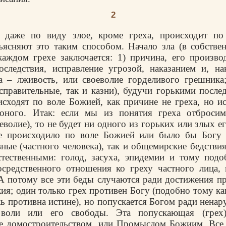
2
 даже по виду злое, кроме греха, происходит по
ясняют это таким способом. Начало зла (в собстве
каждом грехе заключается: 1) причина, его произво
следствия, исправление угрозой, наказанием и, на
а – лживость, или своеволие горделивого грешника;
справительные, так и казни), будучи горькими после
сходят по воле Божией, как причине не греха, но и
оного. Итак: если мы из понятия греха отброси
еволие), то не будет ни одного из горьких или злых е
е происходило по воле Божией или было бы Богу 
вные (частного человека), так и общемирские бедстви
тественными: голод, засуха, эпидемии и тому подо
средственного отношения ко греху частного лица, 
А потому все эти беды случаются ради достижения п
я; один только грех противен Богу (подобно тому ка
ь противна истине), но попускается Богом ради нена
й воли или его свободы. Эта попускающая (грех
ще домостроительством, или Промыслом Божиим. Все 