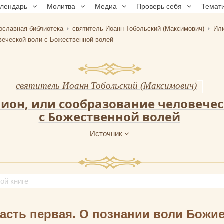
алендарь
Молитва
Медиа
Проверь себя
Темат
ославная библиотека
святитель Иоанн Тобольский (Максимович)
Или
веческой воли с Божественной волей
святитель Иоанн Тобольский (Максимович)
ион, или сообразование человечес
с Божественной волей
Источник
асть первая. О познании воли Божи