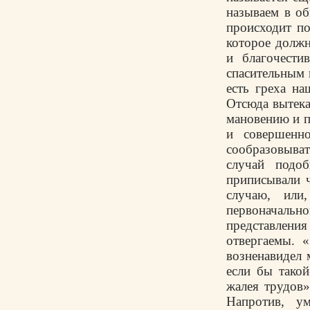
называем в об
происходит п
которое должн
и благочести
спасительным 
есть греха на
Отсюда вытека
мановению и п
и совершенн
сообразовыват
случай подо
приписывали 
случаю, или
первоначальн
представлени
отвергаемы. 
возненавидел 
если бы такой
жалея трудов»
Напротив, у