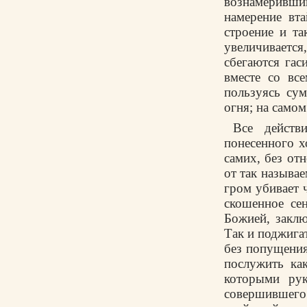
вознамеривший
намерение вт
строение и та
увеличиваетс
сбегаются гас
вместе со вс
пользуясь су
огня; на самом
Все действ
понесенного х
самих, без от
от так называ
гром убивает 
скошенное се
Божией, закл
Так и поджигат
без попущения
послужить как
которыми рук
совершившего 