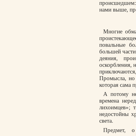
происшедшем: 
нами выше, пр
Многие обма
проистекающе
повальные бо
большей части
деяния, про
оскорбления, н
приключаютс
Промысла, но 
которая сама 
А потому не
времена нере
лихоимцев»; 
недостойны х
света.
Предмет, о