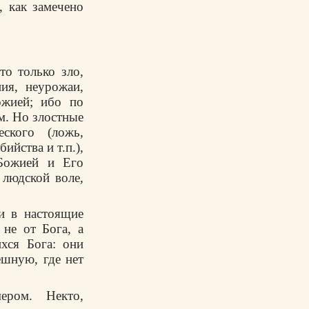
, как замечено
то только зло,
ия, неурожаи,
ожией; ибо по
м. Но злостные
ского (ложь,
ийства и т.п.),
Божией и Его
 людской воле,
и в настоящие
не от Бога, а
хся Бога: они
шную, где нет
ером. Некто,