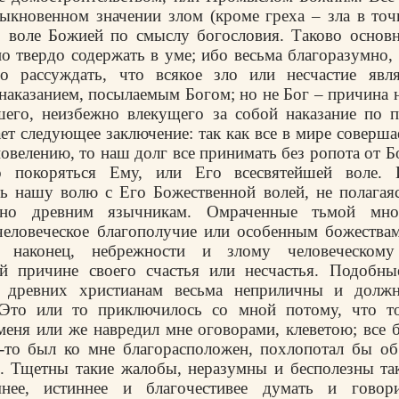
ыкновенном значении злом (кроме греха – зла в точ
о воле Божией по смыслу богословия. Таково основн
о твердо содержать в уме; ибо весьма благоразумно,
во рассуждать, что всякое зло или несчастие явл
наказанием, посылаемым Богом; но не Бог – причина 
шего, неизбежно влекущего за собой наказание по 
ет следующее заключение: так как все в мире соверш
овелению, то наш долг все принимать без ропота от 
о покоряться Ему, или Его всесвятейшей воле.
ь нашу волю с Его Божественной волей, не полагая
бно древним язычникам. Омраченные тьмой мно
человеческое благополучие или особенным божествам
, наконец, небрежности и злому человеческом
ой причине своего счастья или несчастья. Подобн
я древних христианам весьма неприличны и дол
«Это или то приключилось со мной потому, что т
меня или же навредил мне оговорами, клеветою; все 
-то был ко мне благорасположен, похлопотал бы об
. Тщетны такие жалобы, неразумны и бесполезны та
мнее, истиннее и благочестивее думать и говор