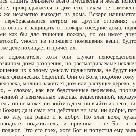
ся лишить ближнего всего имущества и желая испол
айне, прокрадывается в дом его, никем не замеченн
к же незаметно выходит из дома. Вскоре начинаетс
я, перебрасывается ветром на другие строения; 
ить огонь и защищать от пожара соседние дома; под
еми как бы для тушения пожара, но он имеет друг
матохой, уносит из горящего помещения вещи, будто
 же деле похищает и прячет их.
ия поджигателя, хотя они служат непосредствен
озяином дома разорения, но рассматриваемые исключ
ношения их к злому умыслу поджигателя, не будут ни
емых физических бедствий. Они от Бога, подобно тому 
человека, молния зажигает дом или растущее дерево, у
но, – словом, как все бедственные перемены, произ
юченной в неизменных законах вещественной, неразу
ель: он не может ни войти в дом, ни выйти из него, н
 Божия; да и сами эти действия ни злы, ни добры, по
 ко злу, так равно и к добру. Но злая воля, лука
оводился поджигатель, и причина – не Бог, а с
поджог. Это его грех, хотя Бог и попустил ему вып