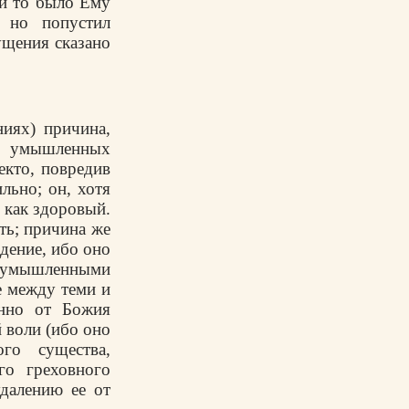
ли то было Ему
 но попустил
ущения сказано
иях) причина,
и умышленных
екто, повредив
льно; он, хотя
, как здоровый.
ть; причина же
дение, ибо оно
 умышленными
е между теми и
енно от Божия
 воли (ибо оно
го существа,
го греховного
далению ее от