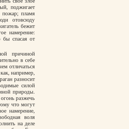
нить свое злое
ый, поджигает
я пожар; пламя
люди отовсюду
жигатель бежит
ое намерение:
 бы спасая от
ной причиной
ительно в себе
чем отличаться
как, например,
раган разносит
водимые силой
мной природы.
и огонь разжечь
тому что могут
вое намерение,
вободная воля
олнить на деле