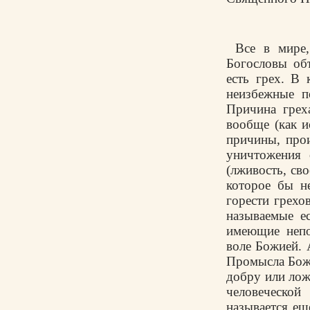
Все в мире,
Богословы объ
есть грех. В 
неизбежные по
Причина грех
вообще (как и
причины, прои
уничтожения 
(лживость, сво
которое бы н
горести грехо
называемые ес
имеющие непо
воле Божией. 
Промысла Божи
добру или лож
человеческо
называется е