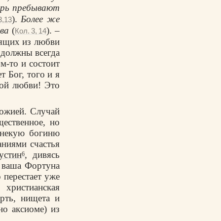
ерь пребывают
).
Более же
3,13
ва
(
). –
Кол. 3, 14
дящих из любви
 должны всегда
м-то и состоит
т Бог, того и я
вой любви! Это
Божией. Случай
щественное, но
 некую богиню
аниями счастья
устин
, дивясь
6
я ваша Фортуна
о перестает уже
христианская
рть, нищета и
но аксиоме) из