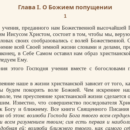
Глава I. О Божием попущении
1
о учения, преданного нам Божественной высочайшей
м Иисусом Христом, состоит в том, чтобы мы, верую
словах своих сообразовались с волей Божественной. 
ечение всей Своей земной жизни словами и делами, п
аконец, в Себе Самом оставил нам образ христианско
следуем Ему.
ния этого Господня учения вместе с богословами 
пеяние наше в жизни христианской зависит от того, к
 будем покорять воле Божией. Чем искреннее на
воле, тем преуспеяние христианской жизни сделается
им. Известно, что совершенство последователя Хри
 к Богу и ближнему. Все книги Священного Писания
ми об этом:
возлюби Господа Бога твоего всем сердце
 всем разумением твоим; сия есть первая и наибол
обная ей: возлюби ближнего твоего, как самого себ