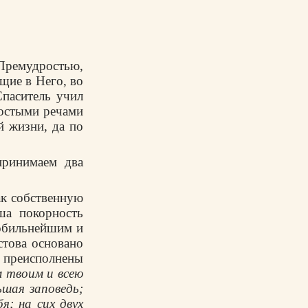
 Премудростью,
щие в Него, во
Спаситель учил
ростыми речами
й жизни, да по
принимаем два
ак собственную
ша покорность
 обильнейшим и
стова основано
 преисполнены
м твоим и всею
ьшая заповедь;
я; на сих двух