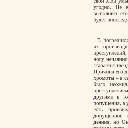
свой злой умы
угодно. Не 
выполнить его
будет впоследс
В погрешнос
их производ
преступлений,
ногу нечаянно
старается твер
Причина его д
хромоты – в с
было неожид
преступлениям
другими в то
попущения, а 
есть произв
допущенное т
деяния, но О