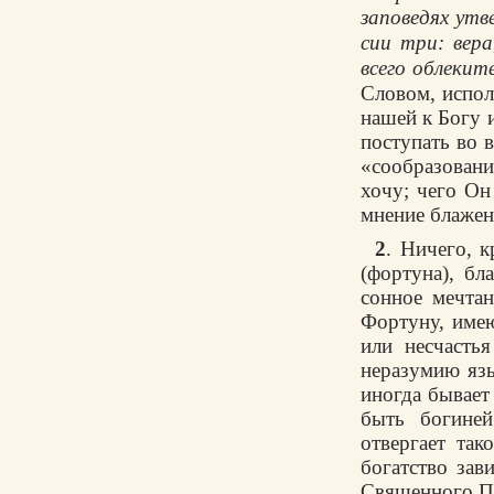
заповедях утв
сии три: вера
всего облекит
Словом, испол
нашей к Богу 
поступать во 
«сообразование
хочу; чего Он
мнение блажен
2
. Ничего, 
(фортуна), бл
сонное мечта
Фортуну, имею
или несчасть
неразумию язы
иногда бывает 
быть богиней
отвергает та
богатство зав
Священного П