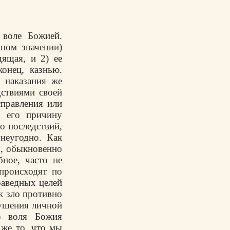
 воле Божией.
нном значении)
дящая, и 2) ее
конец, казнью.
 наказания же
дствиями своей
справления или
м его причину
го последствий,
неугодно. Как
я, обыкновенно
бное, часто не
происходят по
раведных целей
к зло противно
рушения личной
) воля Божия
же то, что мы