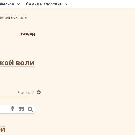
ическое
Семья и здоровье
отропион, или
Вход
кой воли
Часть 2
ей