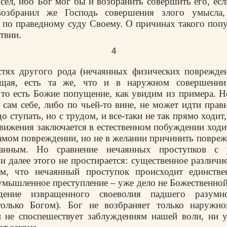
сел, ибо Бог мог бы и возбранить совершить его, ес
возбранил же Господь совершения злого умысла,
 по праведному суду Своему. О причинах такого поп
твии.
4
тях другого рода (нечаянных физических поврежден
ящая, есть та же, что и в наружном совершени
 то есть Божие попущение, как увидим из примера. Н
 сам себе, либо по чьей-то вине, не может идти прави
до ступать, но с трудом, и все-таки не так прямо ходит
вижения заключается в естественном побуждении ходи
амом повреждении, но не в желании причинить повреж
анным. Но сравнение нечаянных проступков с
и далее этого не простирается: существенное различи
м, что нечаянный проступок происходит единств
умышленное преступление – уже дело не Божественной
едение извращенного своеволия падшего разумно
олько Богом). Бог не возбраняет только наружно
н не споспешествует заблуждениям нашей воли, ни у