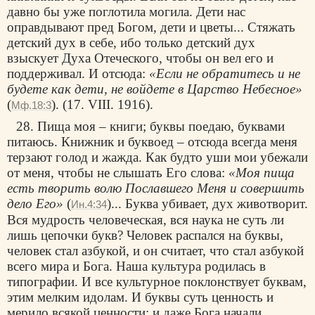
давно бы уже поглотила могила. Дети нас
оправдывают пред Богом, дети и цветы... Стяжать
детский дух в себе, ибо только детский дух
взыскует Духа Отеческого, чтобы он вел его и
поддерживал. И отсюда:
«Если не обратитесь и не
будете как дети, не войдете в Царство Небесное»
(
). (17. VIII. 1916).
Мф.18:3
28. Пища моя – книги; буквы поедаю, буквами
питаюсь. Книжник и буквоед – отсюда всегда меня
терзают голод и жажда. Как будто уши мои убежали
от меня, чтобы не слышать Его слова:
«Моя пища
есть творить волю Пославшего Меня и совершить
дело Его»
(
)... Буква убивает, дух животворит.
Ин.4:34
Вся мудрость человеческая, вся наука не суть ли
лишь цепочки букв? Человек распался на буквы,
человек стал азбукой, и он считает, что стал азбукой
всего мира и Бога. Наша культура родилась в
типографии. И все культурное поклонствует буквам,
этим мелким идолам. И буквы суть ценность и
мерило всякой ценности; и даже Бога начали