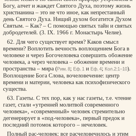
Богу, алчет и жаждет Святого Духа, поэтому жизнь
христианина – это не что иное, как непрестанный
день Святого Духа. Нищий духом богатится Духом
Святым. – Как? – С помощью святых тайн и святых
добродетелей. (3. IX. 1966 г. Монастырь Челие).
62. Для чего существует время? Каков смысл
времени? Воплотить вечность воплощением Бога в
человеке и через Богочеловека совершить обожение
человека, а через человека – обожение времени и
пространства – мира (
;
и
;
).
Рим. 8
Еф. 1
Еф. 4
Кол.2:1–10
Воплощение Бога Слова, вочеловечение: центр
времени и материи, человека как психофизического
существа.
63. Газеты. С тех пор, как у нас газеты, т.е. чтение
газет, стали «утренней молитвой современного
человека», «современный» человек стремительно
дегенерирует в «под-человека», первый предок и
последний потомок которого – нечеловек.
Полный рас-человек: все расчеловечилось и этим