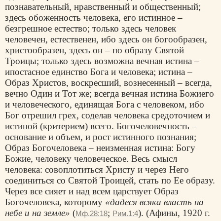
познавательный, нравственный и общественный;
здесь обоженность человека, его истинное –
безгрешное естество; только здесь человек
человечен, естественен, ибо здесь он богообразен,
христообразен, здесь он – по образу Святой
Троицы; только здесь возможна вечная истина –
ипостасное единство Бога и человека; истина –
Образ Христов, воскресший, вознесенный – всегда,
вечно Один и Тот же; всегда вечная истина Божиего
и человеческого, единящая Бога с человеком, ибо
Бог отрешил грех, соделав человека средоточием и
истиной (критерием) всего. Богочеловечность –
основание и объем, и рост истинного познания;
Образ Богочеловека – неизменная истина: Богу
Божие, человеку человеческое. Весь смысл
человека: совоплотиться Христу и через Него
соединиться со Святой Троицей, стать по Ее образу.
Через все сияет и над всем царствует Образ
Богочеловека, которому
«дадеся всяка власть на
небе и на земле»
(
;
). (Афины, 1920 г.
Мф.28:18
Рим.1:4