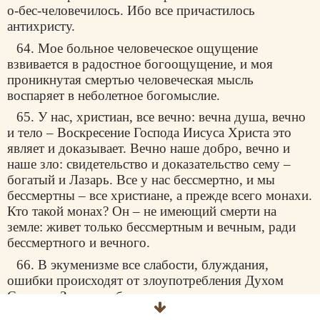
о-бес-человечилось. Ибо все причастилось
антихристу.
64. Мое больное человеческое ощущение
взвивается в радостное богоощущение, и моя
проникнутая смертью человеческая мысль
воспаряет в неболетное богомыслие.
65. У нас, христиан, все вечно: вечна душа, вечно
и тело – Воскресение Господа Иисуса Христа это
являет и доказывает. Вечно наше добро, вечно и
наше зло: свидетельство и доказательство сему –
богатый и Лазарь. Все у нас бессмертно, и мы
бессмертны – все христиане, а прежде всего монахи.
Кто такой монах? Он – не имеющий смерти на
земле: живет только бессмертным и вечным, ради
бессмертного и вечного.
66. В экуменизме все слабости, блуждания,
ошибки происходят от злоупотребления Духом
Святым. Здесь необходимо провести самые
решительные разграничения, нужна святоотеческая