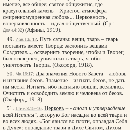
имение, все общее; святое общежитие, где
краеугольный камень – Христос, атмосфера –
смиренномудренная любовь... Церковность,
воцерковленность – идеал общественный. (Ср.:
) (Афины, 1919).
Деян.4:32
49.
. Путь сатаны: вещи, тварь – тварь
Иов.1:6, 12
поставить вместо Творца: заслонить вещами
Создателя..., осквернить творение, чтобы и Творец
был осквернен; уничтожить тварь, чтобы
уничтожить Творца. (Оксфорд, 1918).
50.
: Два знамения Нового Завета – любовь
Мк.16:17
и изгнание бесов. Знамение – изгнать бесов, не дать
им места. Изгнать, ибо насильно вошли, вселились.
Очистить и освободить землю и человека от бесов.
(Оксфорд, 1918).
51.
.
Церковь
–
«столп и утверждение
1Тим.3:15–16
всей
Истины"
, которую Бог насадил во всей твари и
во всех людях. «Бог явился во плоти, оправдал Себя
в Духе»: оправдание твари в Духе Святом, Духом