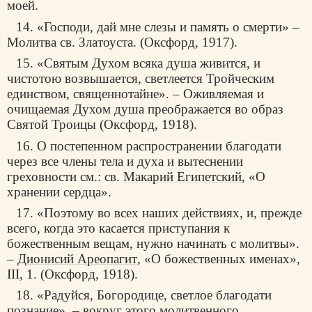
моей.
14. «Господи, дай мне слезы и память о смерти» –
Молитва св. Златоуста. (Оксфорд, 1917).
15. «Святым Духом всяка душа живится, и
чистотою возвышается, светлеется Тройческим
единством, священнотайне». – Оживляемая и
очищаемая Духом душа преображается во образ
Святой Троицы (Оксфорд, 1918).
16. О постепенном распространении благодати
через все члены тела и духа и вытеснении
греховности см.: св.
Макарий Египетский
, «О
хранении сердца».
17. «Поэтому во всех наших действиях, и, прежде
всего, когда это касается приступания к
божественным вещам, нужно начинать с молитвы».
–
Дионисий Ареопагит
, «О божественных именах»,
III, 1. (Оксфорд, 1918).
18. «Радуйся, Богородице, светлое благодати
познание», – вокруг этого молитвенного