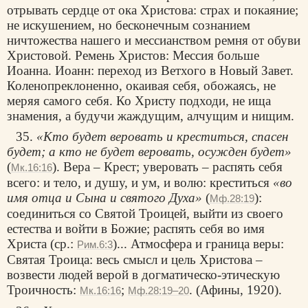
отрывать сердце от ока Христова: страх и покаяние;
не искушением, но бесконечным сознанием
ничтожества нашего и мессианством ремня от обуви
Христовой. Ремень Христов: Мессия больше
Иоанна. Иоанн: переход из Ветхого в Новый Завет.
Коленопреклоненно, окаивая себя, обожаясь, не
меряя самого себя. Ко Христу подходи, не ища
знамения, а будучи жаждущим, алчущим и нищим.
35.
«Кто будет веровать и креститься, спасен
будет; а кто не будет веровать, осужден будет»
(
). Вера – Крест; уверовать – распять себя
Мк.16:16
всего: и тело, и душу, и ум, и волю: креститься
«во
имя отца и Сына и святого Духа»
(
):
Мф.28:19
соединиться со Святой Троицей, выйти из своего
естества и войти в Божие; распять себя во имя
Христа (ср.:
)... Атмосфера и граница веры:
Рим.6:3
Святая Троица: весь смысл и цель Христова –
возвести людей верой в догматическо-этическую
Троичность:
;
. (Афины, 1920).
Мк.16:16
Мф.28:19–20