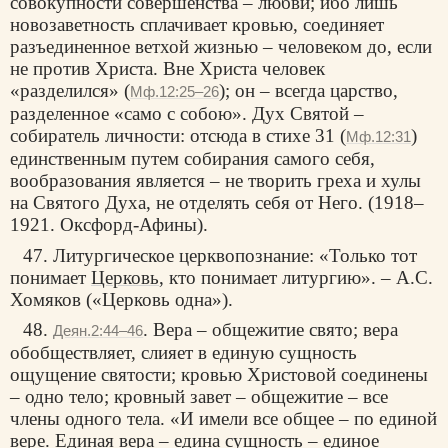
совокупности совершенства – любви; ибо лишь
новозаветность сплачивает кровью, соединяет
разъединенное ветхой жизнью – человеком до, если
не против Христа. Вне Христа человек
«разделился» (
); он – всегда царство,
Мф.12:25–26
разделенное «само с собою». Дух Святой –
собиратель личности: отсюда в стихе 31 (
)
Мф.12:31
единственным путем собирания самого себя,
вообразования является – не творить греха и хулы
на Святого Духа, не отделять себя от Него. (1918–
1921. Оксфорд-Афины).
47. Литургическое церквопознание: «Только тот
понимает
Церковь
, кто понимает литургию». – А.С.
Хомяков («Церковь одна»).
48.
. Вера – общежитие свято; вера
Деян.2:44–46
обобществляет, слияет в единую сущность
ощущение святости; кровью Христовой соединены
– одно тело; кровный завет – общежитие – все
члены одного тела. «И имели все общее – по единой
вере. Единая вера – едина сущность – единое