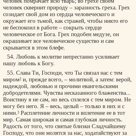
человек помрачает всю тварь; во грехе своем
человек сквернит природу – заразность греха. Грех
созидает свой дом из сердца человеческого и
окружает его тьмой, как стражей, чтобы никто его
не беспокоил в работе – сокрыть сердце
человеческое от Бога. Грех подобен медузе, он
окрашивает все человеческое существо и сам
скрывается в этом блефе.
54. Любовь к молитве непрестанно усиливает
нашу любовь к Богу.
55. Слава Ти, Господи, что Ты связал нас с тем
миром
и, прежде всего, – молитвой, а затем: верой,
2
надеждой, любовью и прочими евангельскими
добродетелями. Чувства несказанного блаженства...
Воистину я не сам, но весь сплелся с тем миром. Не
могу без него. Я – весь, целый – только в них и с
ними.
Расплетение личности и вплетение ее в тот
3
мир. Самая широкая и самая глубокая личность.
Радость от того, что святые близки Сладчайшему
Господу, что они молятся за нас, ходатайствуют за