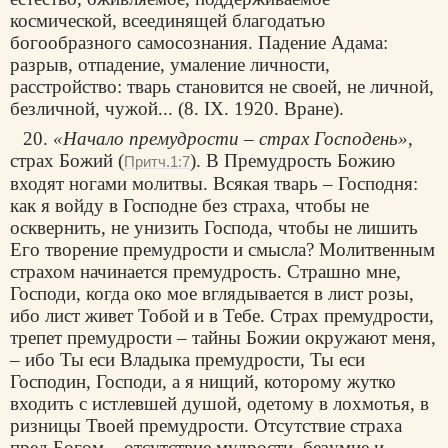
космической, всеединящей благодатью
богообразного самосознания. Падение Адама:
разрыв, отпадение, умаление личности,
расстройство: тварь становится не своей, не личной,
безличной, чужой... (8. IX. 1920. Вране).
20.
«Начало премудрости – страх Господень»
,
страх Божий (
). В Премудрость Божию
Притч.1:7
входят ногами молитвы. Всякая тварь – Господня:
как я войду в Господне без страха, чтобы не
осквернить, не унизить Господа, чтобы не лишить
Его творение премудрости и смысла? Молитвенным
страхом начинается премудрость. Страшно мне,
Господи, когда око мое вглядывается в лист розы,
ибо лист живет Тобой и в Тебе. Страх премудрости,
трепет премудрости – тайны Божии окружают меня,
– ибо Ты еси Владыка премудрости, Ты еси
Господин, Господи, а я нищий, которому жутко
входить с истлевшей душой, одетому в лохмотья, в
ризницы Твоей премудрости. Отсутствие страха
пред Богом – отсутствие мудрости, безумие и