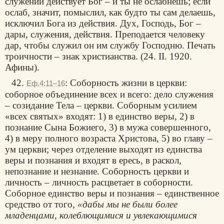
служении действует Бог – и ты не ослабнешь; если
ослаб, значит, помыслил, как будто ты сам делаешь,
исключил Бога из действия. Дух, Господь, Бог –
дары, служения, действия. Преподается человеку
дар, чтобы служил он им службу Господню. Печать
троичности – знак христианства. (24. II. 1920.
Афины).
42.
: Соборность жизни в церкви:
Еф.4:11–16
соборное объединение всех и всего: дело служения
– созидание Тела – церкви. Соборным усилием
«всех святых» входят: 1) в единство веры, 2) в
познание Сына Божиего, 3) в мужа совершенного,
4) в меру полного возраста Христова, 5) во главу –
ум церкви; через отделение выходят из единства
веры и познания и входят в ересь, в раскол,
непознание и незнание. Соборность церкви и
личность – личность расцветает в соборности.
Соборное единство веры и познания – единственное
средство от того,
«дабы мы не были более
младенцами, колеблющимися и увлекающимися