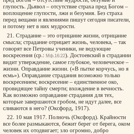
глупость. Дьявол – отсутствие страха пред Богом –
воплощение глупости, лжи и безумия. Без страха
перед вещами и явлениями пишут сегодня писатели,
и потому нет в них мудрости.
21. Страдание – это отрицание жизни, отрицание
смысла; страдание отрицает жизнь, человека, – так
говорят все Петровы ученики, не ведующие
воскресения (ср.:
). Достоевский в страдании
Мф.16:22
видит утверждение, самое глубокое, человеческое –
жизни. Оправдание жизни. («В пытке корчусь, но я
есмь»). Оправдание страдания возможно только
воскресением; воскресение – единственное око,
провидящее тайну смерти; вхождение в вечность.
Как возможно оправдание страдания для тех,
которые завершаются гробом, не идут далее, все
сливаются в него? (Оксфорд, 1917).
22. 10 мая 1917. Полночь (Оксфорд). Крайности
все более размыкаются, бежит берег от берега, оком
человек их отодвигает; зло огромно, добро