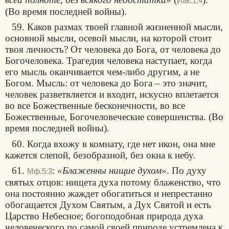
Иак.1:4
(Во время последней войны).
59. Каков размах твоей главной жизненной мысли,
основной мысли, осевой мысли, на которой стоит
твоя личность? От человека до Бога, от человека до
Богочеловека. Трагедия человека наступает, когда
его мысль оканчивается чем-либо другим, а не
Богом. Мысль: от человека до Бога – это значит,
человек разветвляется и входит, искусно вплетается
во все Божественные бесконечности, во все
Божественные, Богочеловеческие совершенства. (Во
время последней войны).
60. Когда вхожу в комнату, где нет икон, она мне
кажется слепой, безобразной, без окна к небу.
61.
:
«Блаженны нищие духом»
. По духу
Мф.5:3
святых отцов: нищета духа потому блаженство, что
она постоянно жаждет обогатиться и непрестанно
обогащается Духом Святым, а Дух Святой и есть
Царство Небесное; богоподобная природа духа
человеческого по самой своей природе устремлена к