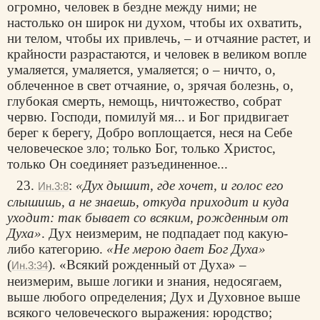
огромно, человек в бездне между ними; не
настолько он широк ни духом, чтобы их охватить,
ни телом, чтобы их привлечь, – и отчаяние растет, и
крайности разрастаются, и человек в великом вопле
умаляется, умаляется, умаляется; о – ничто, о,
облеченное в свет отчаяние, о, зрячая болезнь, о,
глубокая смерть, немощь, ничтожество, собрат
червю. Господи, помилуй мя... и Бог придвигает
берег к берегу, Добро воплощается, неся на Себе
человеческое зло; только Бог, только Христос,
только Он соединяет разъединенное...
23.
:
«Дух дышит, где хочет, и голос его
Ин.3:8
слышишь, а не знаешь, откуда приходит и куда
уходит: так бывает со всяким, рожденным от
Духа»
. Дух неизмерим, не подпадает под какую-
либо категорию.
«Не мерою дает Бог Духа»
(
). «Всякий рожденный от Духа» –
Ин.3:34
неизмерим, выше логики и знания, недосягаем,
выше любого определения; Дух и Духовное выше
всякого человеческого выражения: юродство;