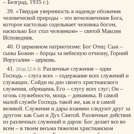
– Белград, 1935 г.).
39. «Твердая уверенность в надежде обожения
человеческой природы – это вочеловечение Бога,
которое настолько соделывает человека богом,
насколько Бог стал человеком» – святой
Максим
Исповедник
.
40. О церковном патриотизме: Бог Отец: Сын –
сыны Божии – борцы за небесную отчизну, Горний
Иерусалим –
церковь
.
41.
: Различные служения – один
1Кор.12:4–6
Господь – слуга всех – содержание всех служений и
служащих. Сойди на дно своего христианского
служения, обрящешь Его – слугу всех слуг; Он –
огонь служебности, мощь – динамика. В самой
малой службе Господь такой же, как и в самой
великой. Служения и дары взаимно следуют друг за
другом: как Сын и Дух Святой. Различные действия
из различных служений и даров: Бог делает все во
всем – в твоем весьма тяжелом христианском