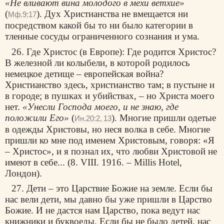
«Не вливают вина молодого в мехи ветхие»
(
). Дух Христианства не вмещается ни
Мф.9:17
посредством какой бы то ни было категории в
тленные сосуды ограниченного сознания и ума.
26. Где Христос (в Европе): Где родится Христос?
В железной ли колыбели, в которой родилось
немецкое детище – европейская война?
Христианство здесь, христианство там; в пустыне и
в городе; в пушках и убийствах, – но Христа моего
нет.
«Унесли Господа моего, и не знаю, где
положили Его»
(
). Многие пришли одетые
Ин.20:2, 13
в одежды Христовы, но неся волка в себе. Многие
пришли ко мне под именем Христовым, говоря: «Я
– Христос», и я познал их, что любви Христовой не
имеют в себе... (8. VIII. 1916. – Millis Hotel,
Лондон).
27. Дети – это Царствие Божие на земле. Если бы
нас вели дети, мы давно бы уже пришли в Царство
Божие. И не дастся нам Царство, пока ведут нас
книжники и буквоеды. Если бы не было детей, нас