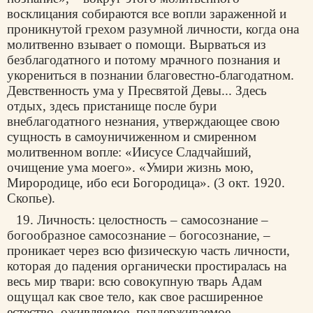
восклицания собираются все вопли зараженной и
проникнутой грехом разумной личности, когда она
молитвенно взывает о помощи. Вырваться из
безблагодатного и потому мрачного познания и
укорениться в познании благовестно-благодатном.
Девственность ума у Пресвятой Девы... Здесь
отдых, здесь пристанище после бури
внеблагодатного незнания, утверждающее свою
сущность в самоуничиженном и смиренном
молитвенном вопле: «Иисусе Сладчайший,
очищение ума моего». «Умири жизнь мою,
Мирородице, ибо еси Богородица». (3 окт. 1920.
Скопье).
19. Личность: целостность – самосознание –
богообразное самосознание – богосознание, –
проникает через всю физическую часть личности,
которая до падения органически простиралась на
весь мир твари: всю совокупную тварь Адам
ощущал как свое тело, как свое расширенное
естество, оживляемое, поддерживаемое