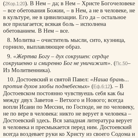
(
). В Нем – да; в Нем – Христе Богочеловеке
2Кор.1:20
– все обетования Божии, – в Нем, а не в человеке, не
в культуре, не в цивилизации. Его да – остальное
все прилагается; всякая боль – исполнена
обетованием. В Нем – все.
8. Молитва – очиститель мысли, сито, кузница,
горнило, выплавляющее образ.
9.
«Жертва Богу – дух сокрушен: сердце
сокрушенно и смиренно Бог не уничижит»
. (
–
Пс.50
Из Молитвенника).
10. Достоевский и святой Павел:
«Наша брань...
против духов злобы поднебесных»
(
). – В
Еф.6:12
Достоевском постоянно чувствуешь себя как бы
между двух Заветов – Ветхого и Нового; всегда
вопли
Исаии
по Мессии, по Господе, не по человеку,
не по вере в человека: никто не верует в человека –
Достоевский здесь. Вся западная литература верует
в человека и пресмыкается перед ним. Достоевский
всегда воздевает руки ко Христу из своего Содома и