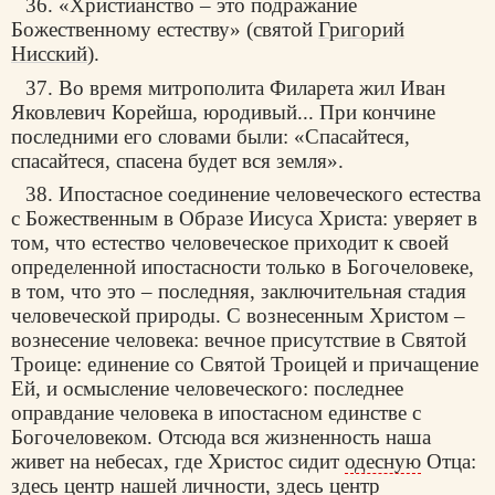
36. «Христианство – это подражание
Божественному естеству» (святой
Григорий
Нисский
).
37. Во время митрополита Филарета жил Иван
Яковлевич Корейша, юродивый... При кончине
последними его словами были: «Спасайтеся,
спасайтеся, спасена будет вся земля».
38. Ипостасное соединение человеческого естества
с Божественным в Образе Иисуса Христа: уверяет в
том, что естество человеческое приходит к своей
определенной ипостасности только в Богочеловеке,
в том, что это – последняя, заключительная стадия
человеческой природы. С вознесенным Христом –
вознесение человека: вечное присутствие в Святой
Троице: единение со Святой Троицей и причащение
Ей, и осмысление человеческого: последнее
оправдание человека в ипостасном единстве с
Богочеловеком. Отсюда вся жизненность наша
живет на небесах, где Христос сидит
одесную
Отца:
здесь центр нашей личности, здесь центр