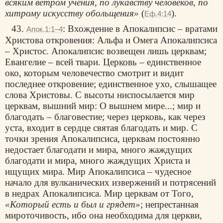
всяким ветром учения, по лукавству человеков, по
хитрому искусству обольщения»
(
).
Еф.4:14
43.
: Вхождение в Апокалипсис – вратами
Апок.1:1–4
Христова откровения: Альфа и Омега Апокалипсиса
– Христос. Апокалипсис возвещен лишь церквам;
Евангелие – всей твари.
Церковь
– единственное
око, которым человечество смотрит и видит
последнее откровение; единственное ухо, слышащее
слова Христовы. С высоты ниспосылается мир
церквам, вышний мир: О вышнем мире...; мир и
благодать – благовестие; через церковь, как через
уста, входит в сердце святая благодать и мир. С
точки зрения Апокалипсиса, церквам постоянно
недостает благодати и мира, много жаждущих
благодати и мира, много жаждущих Христа и
ищущих мира. Мир Апокалипсиса – чудесное
начало для вулканических извержений и потрясений
в недрах Апокалипсиса. Мир церквам от Того,
«Который есть и был и грядет»
; непрестанная
мироточивость, ибо она необходима для церкви,