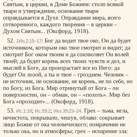
Святым, в церкви, в Доме Божием: столп всякой
твари и утверждение, основание твари
оправдывается в Духе. Оправдание мира, всего
сотворенного, каждого творения – в церкви –
Духом Святым... (Оксфорд, 1918).
52.
: Бог да водит твое око, Он да будет
1Ин.2:15–17
источником, которым око твое смотрит и видит; да
смотрит Бог оком твоим и да соизволяет Он волей
твоей; да будет корень всех твоих чувств и дел, и
мыслей в Боге, да произрастает все из Него: да
будет Он лозой, а ты и твое – гроздием. Человек –
не источник, не основание, не корень, не по себе, но
по Богу, из Бога. Мир отринутый от Бога – он
поверхностен, он – обман, он – «похоть». Мир без
Бога «проходит»... (Оксфорд, 1918).
53.
;
;
. Грех – тьма, мгла,
Ис.1:18
Ис.59:2
Иез.39:23–24
нечистота, покрывало, чешуя, облако: сокрывает
лицо Божие от ока человеческого; помрачение не
только ока, но и атмосферы; грех – испарение зла: