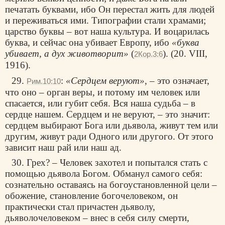
печатать буквами, ибо Он перестал жить для людей
и переживаться ими. Типографии стали храмами;
царство буквы – вот наша культура. И воцарилась
буква, и сейчас она убивает Европу, ибо
«буква
убивает, а дух животворит»
(
). (20. VIII,
2Кор.3:6
1916).
29.
:
«Сердцем веруют»
, – это означает,
Рим.10:10
что оно – орган веры, и потому им человек или
спасается, или губит себя. Вся наша судьба – в
сердце нашем. Сердцем и не веруют, – это значит:
сердцем выбирают Бога или дьявола, живут тем или
другим, живут ради Одного или другого. От этого
зависит наш рай или наш ад.
30. Грех? – Человек захотел и попытался стать с
помощью дьявола Богом. Обманул самого себя:
сознательно оставаясь на богоустановленной цели –
обожение, становление богочеловеком, он
практически стал причастен дьяволу,
дьяволочеловеком – внес в себя силу смерти,