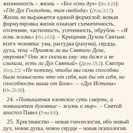
жизненность – жизнь –
«Бог есть дух»
(
):
Ин.4:24
«Где Дух Господень, там свобода»
(
).
2Кор.3:17
Жизнь не выражается единой формулой: всякая
формулировка жизни означает схематичность,
отсечение, частичность, усеченность, обрубок –
«Я
есмь жизнь»
(
). – Крещение Духом Святым:
Ин.14:6
всего человека: ума, рассудка (разума), сердца,
духа, тела:
«Приняли ли вы Святаго Духа,
уверовав? Они же сказали ему: мы даже и не
слыхали, есть ли Дух Святый»
(
). Смотри
Деян.19:2
:
«Не потому, чтобы мы сами способны
2Кор.3:5
были помыслить что от себя, как бы от себя, но
способность наша от Бога»
. –
«Дух Истины»
(
).
Ин.15:26
24.
«Помышления плотские суть смерть, а
помышления духовные – жизнь и мир»
. – Святой
апостол Павел (
).
Рим.8:6
25. Христианство – новая гносеология, ибо новый
дух, новая душа, новое сердце – новая психология.