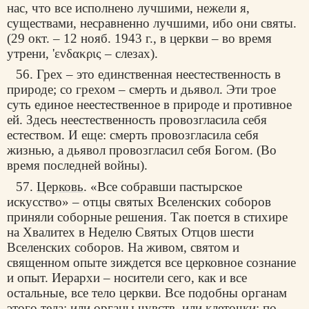
нас, что все исполнено лучшими, нежели я,
существами, несравненно лучшими, ибо они святы.
(29 окт. – 12 нояб. 1943 г., в церкви – во время
утрени, 'ενδακρις – слезах).
56. Грех – это единственная неестественность в
природе; со грехом – смерть и дьявол. Эти трое
суть единое неестественное в природе и противное
ей. Здесь неестественность провозгласила себя
естеством. И еще: смерть провозгласила себя
жизнью, а дьявол провозгласил себя Богом. (Во
время последней войны).
57.
Церковь
. «Все собравши пастырское
искусство» – отцы святых Вселенских соборов
приняли соборные решения. Так поется в стихире
на Хвалитех в Неделю Святых Отцов шести
Вселенских соборов. На живом, святом и
священном опыте зиждется все церковное сознание
и опыт. Иерархи – носители сего, как и все
остальные, все тело церкви. Все подобны органам
этого тела: или органы чувств, или клеточки; по