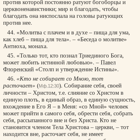
против которой постоянно ратуют богоборцы и
церквоненавистники; мир и благодать, чтобы
благодать она ниспослала на головы ратующих
против нее.
44. «Молитва с плачем и в духе – пища для ума,
как хлеб – пища для тела». – «Беседа о молитве»
Антиоха, монаха.
45. «Только тот, кто познал Триединого Бога,
может любить истинной любовью». –
Павел
Флоренский
«Столп и утверждение Истины».
46.
«Кто не собирает со Мною, тот
расточает»
(
). Собирание себя, своей
Мф.12:30
личности – Христом, т.е. слияние со Христом в
единую плоть, в единый образ, в единую сущность,
вхождение в Его Я – в Меня: «со Мной» человек
может прийти в самого себя, обрести себя, собрать
себя, рассыпанного вне и без Христа. Кто не
становится членом Тела Христова – церкви, – тот
находится вне, расточает себя, не имеет