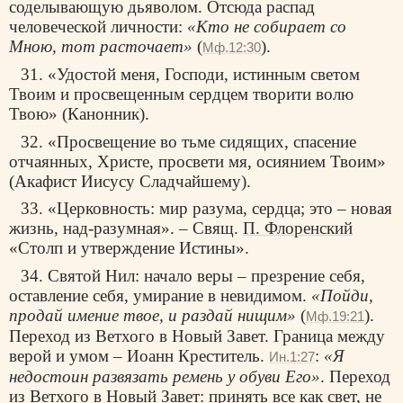
соделывающую дьяволом. Отсюда распад
человеческой личности:
«Кто не собирает со
Мною, тот расточает»
(
).
Мф.12:30
31. «Удостой меня, Господи, истинным светом
Твоим и просвещенным сердцем творити волю
Твою» (Канонник).
32. «Просвещение во тьме сидящих, спасение
отчаянных, Христе, просвети мя, осиянием Твоим»
(Акафист Иисусу Сладчайшему).
33. «Церковность: мир разума, сердца; это – новая
жизнь, над-разумная». – Свящ.
П. Флоренский
«Столп и утверждение Истины».
34. Святой Нил: начало веры – презрение себя,
оставление себя, умирание в невидимом.
«Пойди,
продай имение твое, и раздай нищим»
(
).
Мф.19:21
Переход из Ветхого в Новый Завет. Граница между
верой и умом – Иоанн Креститель.
:
«Я
Ин.1:27
недостоин развязать ремень у обуви Его»
. Переход
из Ветхого в Новый Завет: принять все как свет, не