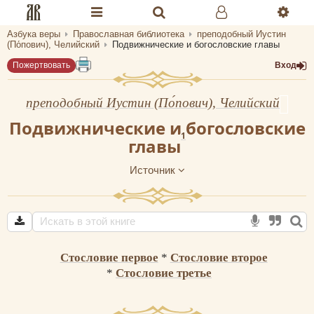
Азбука веры
Православная библиотека
преподобный Иустин
Разделы портала «Азбука веры»
(По́пович), Челийский
Подвижнические и богословские главы
Пожертвовать
Вход
Главная
Гид
преподобный Иустин (По́пович), Челийский
Подвижнические и богословские
Библиотеки
1
главы
Календарь
Источник
Молитва
Медиа
Проверь себя
Стословие первое
*
Стословие второе
*
Стословие третье
Тематическое
Семья и здоровье