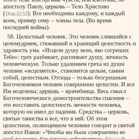
апостолу Павлу, церковь – Тело Христово
(
). Все необходимы каждому, и каждый
1Кор.12:12
всем, пример сему – члены тела. (Во время
последней войны).
58. Целостный человек. Это человек слившейся с
целомудрием, стяжавший и хранящий целостность и
здравость ума. «Исцели душу мою, яко согреших
Тебе»: грех разбивает, рассеивает душу, личность
человеческую. Только удалением греха из души
человек «исцеляется», становится целым, самим
собой, целостным. Отсюда – только безгрешным
Богочеловеком человек совершенно целостен. И все
Им исцелены;
церковь
– врачебница. Весь смысл
Богочеловеческого домостроительства спасения –
это восставить целостность личности человека,
которую он имел до падения. Средства – церковь,
святые таинства и все, что в ней. Об этом
целостном, полноценном человеке говорит и святой
апостол Иаков:
«Чтобы вы были совершенны во
всей полноте, без всякого недостатка»
(
).