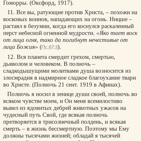
Гоморры. (Оксфорд, 1917).
11. Все вы, ратующие против Христа, – похожи на
восковых воинов, нападающих на огонь. Ницше –
растаял в безумии, когда его коснулся раскаленный
перст небесной огненной мудрости.
«Яко тает воск
от лица огня, тако да погибнут
нечестивые от
лица Божия»
(
).
Пс.67:3
12. Вся планета смердит грехом, смертью,
дьяволом и человеком. В полночь –
сладкодышущими молитвами душа возносится из
злосмрадия в надмирное сладкое благоухание твари
во Христе. (Полночь 21 сент. 1919 в Афинах).
Полночь я носил в зенице души своей, полночь во
всяком чувстве моем, и Он меня всемилостиво
вывел из ядовитых дебрей животных ужасов на
чудесный путь Свой, где всякая полночь
претворяется в трисолнечный полдень, и всякая
смерть – в жизнь бессмертную. Поэтому мы Ему
должны тысячами жизней; обладай я тысячей