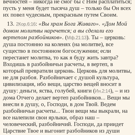
вечностей – никогда не смог бы с Ним расплатиться;
пусть у меня будет тысяча душ – только бы Он всех
их повел чудесным, прекрасным путем Своим.
13.
:
«Вы храм Бога Живаго». «Дом Мой
2Кор.6:16
домом молитвы наречется; а вы сделали его
вертепом разбойников»
. (
). Ты –
церковь
:
Мф.21:13
душа постоянно на коленях (на молитве), все
существо в постоянном богослужении; если
перестанет молитва, то как я буду жить завтра?
Входишь в разбойничьи расчеты, в вертеп, в
который превратили церковь. Церковь для молитвы,
не для разбоя. Разбойничает с душой культура,
цивилизация, ибо вещи, царство вещей вносит в
душу: деньги, яства, голубей, книги (
), – и из
Ин.2:14
дома Отчего делает вертеп разбойников... Вещи мы
внесли в душу, о, Господи, в дом Твой. Ведем
разбойничьи расчеты... Твои вещи мы выкрали, на
все налепили свои ярлыки, образ наш –
человеческий, разбойничий. Господи, да приидет
Царствие Твое и выгонит разбойников из души