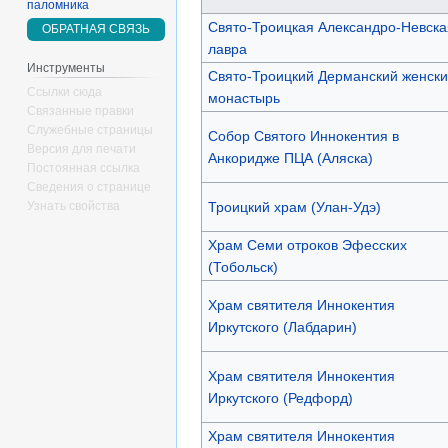
паломника
Свято-Троицкая Александро-Невска
ОБРАТНАЯ СВЯЗЬ
лавра
Инструменты
Свято-Троицкий Дерманский женск
Ссылки сюда
монастырь
Связанные правки
Служебные страницы
Собор Святого Иннокентия в
Версия для печати
Анкоридже ПЦА (Аляска)
Постоянная ссылка
Сведения о странице
Троицкий храм (Улан-Удэ)
Узнать свойства
Храм Семи отроков Эфесских
(Тобольск)
Храм святителя Иннокентия
Иркутского (Лабдарин)
Храм святителя Иннокентия
Иркутского (Редфорд)
Храм святителя Иннокентия