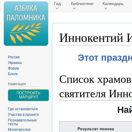
Гид
Библиотеки
Календарь
Иннокентий И
Перейти
Перейти
Этот празд
Россия
к
к
Украина
навигации
поиску
Форум
Список храмов
Блоги
Навигация
святителя Инн
ПОСТРОИТЬ
МАРШРУТ
Най
Где остановиться
Участие в проекте
Познавательные
тесты
Результат поиска
Молитвослов