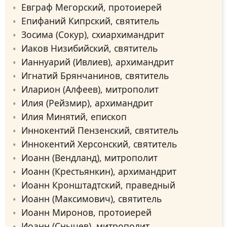
Евграф Мегорский, протоиерей
Епифаний Кипрский, святитель
Зосима (Сокур), схиархимандрит
Иаков Низибийский, святитель
Ианнуарий (Ивлиев), архимандрит
Игнатий Брянчанинов, святитель
Иларион (Алфеев), митрополит
Илия (Рейзмир), архимандрит
Илия Минятий, епископ
Иннокентий Пензенский, святитель
Иннокентий Херсонский, святитель
Иоанн (Вендланд), митрополит
Иоанн (Крестьянкин), архимандрит
Иоанн Кронштадтский, праведный
Иоанн (Максимович), святитель
Иоанн Миронов, протоиерей
Иоанн (Снычев), митрополит