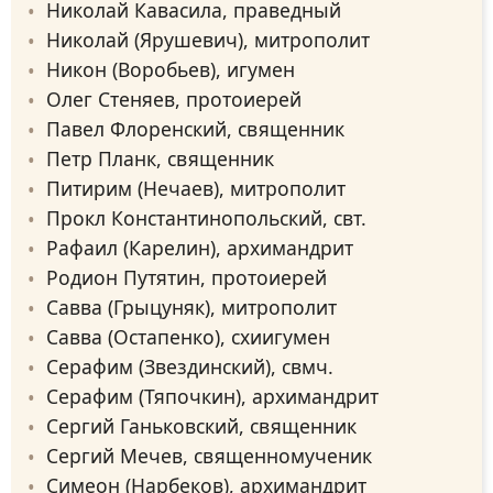
Николай Кавасила, праведный
Николай (Ярушевич), митрополит
Никон (Воробьев), игумен
Олег Стеняев, протоиерей
Павел Флоренский, священник
Петр Планк, священник
Питирим (Нечаев), митрополит
Прокл Константинопольский, свт.
Рафаил (Карелин), архимандрит
Родион Путятин, протоиерей
Савва (Грыцуняк), митрополит
Савва (Остапенко), схиигумен
Серафим (Звездинский), свмч.
Серафим (Тяпочкин), архимандрит
Сергий Ганьковский, священник
Сергий Мечев, священномученик
Симеон (Нарбеков), архимандрит