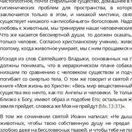
чистоплотное, почти стерильное существо, домашнее в п
гигиенических проблем для пространства, в кото
заключается только в этом, и никакой мистики, свя
существует никакого «антисобачьего» богословия. Над
любовь к животным, мы тренируем наши человеческие
Что же касается бессмертной души, то должен сказат
только человек. Согласно христианскому учению, жив
поэтому, когда животное умирает, мы с ним прощаемся н
Исходя из слов Святейшего Владыки, основанных на 
должны понимать, что в иерархическом плане собака,
низшим по сравнению с человеком существом и подчи
погибает со смертью тела. О том же говорит и свято
книге «Моя жизнь во Христе»: «Весь мир вещественный
существа яко нечто, как-то: Ангелы и человеки. Те тол
близко к Богу, имеют образ и подобие Его; остальныя ж
земля прейдет, словеса же Моя не прейдут (
Мк.13:31
)».
В том же сочинении святой Иоанн написал: «Не дыш
животных, чтобы твою собственную душу не предал 
злобою даже на бессловесных тварей, и чтобы тебе не 