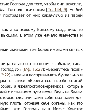
тью Господа для того, чтобы они вкусили,
Благ Господь всяческим [
Пс. 144, 9
]. Не бей
и пострадает от них какая-либо из твоей
 как и ко всякому Божьему созданию, но
к высшим. В этом уже начало язычества и
скими именами, тем более именами святых
рицательного отношения к собакам, типа:
господ их» (
Мф. 15:27
); «Берегитесь псов!»
 2:22
) – нельзя воспринимать буквально и
ам в стихе «Берегитесь псов!» святой
собак, а лжеапостолов-еретиков, которые
ей с истинного пути веры. Ведь не будем
оторые сделали сами себя скопцами для
нную плоть, отрезая себе органы, как это
оймет, что Господь наш Иисус Христос