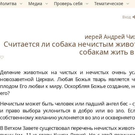
Молитва
Медиа
Проверь себя
Тематическое
Вход
иерей Андрей Чи
Считается ли собака нечистым жив
собакам жить в
Деление животных на чистых и нечистых очень усл
новозаветной Церкви. Любая Божья тварь является ч
плодом Его любви к миру. Оскорбляя Божье создание, н
его?
Нечистым может быть человек или падший ангел бес –
и право выбора уклониться в добро или во зло. Есл
собственному желанию уклоняется во зло и оскверняется
В Ветхом Завете существовал перечень нечистых животн
пищу (см. 11-ю главу Книги Левит). Но с этой позиц