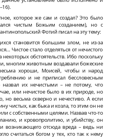
–16).
ное, которое же сам и создал? Это было
вался чистым Божьим созданием), но с
антинопольский Фотий писал на эту тему:
хся становится большим злом, не из-за
я… Чистое стало отделяться от нечистого
а некоторых обстоятельств. Ибо поскольку
нии, многим животным воздавали божеские
весьма хороши, Моисей, чтобы и народ
треблению и не приписал бессловесным
о назвал их нечистыми – не потому, что
чае, или нечистое было в их природе, но
, но весьма скверно и нечестиво. А если
ну чистых, как быка и козла, то этим он не
или с собственными целями. Назвав что-то
кланию, и кровопролитию, и убийству, он
и возникающего отсюда вреда – ведь ни
о считаться богом у тех, кто так к нему