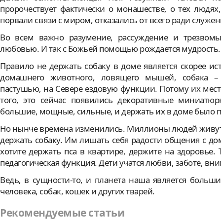
пророчествует фактически о монашестве, о тех людях,
порвали связи с миром, отказались от всего ради служен
Во всем важно разумение, рассуждение и трезвомы
любовью. И так с Божьей помощью рождается мудрость.
Правило не держать собаку в доме является скорее ист
домашнего животного, ловящего мышей, собака –
пастушью, на Севере ездовую функции. Потому их место
того, это сейчас появились декоративные миниатю
большие, мощные, сильные, и держать их в доме было п
Но нынче времена изменились. Миллионы людей живут 
держать собаку. Им лишать себя радости общения с д
хотите держать пса в квартире, держите на здоровье. 
педагогическая функция. Дети учатся любви, заботе, вн
Ведь, в сущности-то, и планета наша является больш
человека, собак, кошек и других тварей.
Рекомендуемые статьи