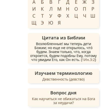
А
Б
В
Г
Д
Е
Ж
З
И
К
Л
М
Н
О
П
Р
С
Т
У
Ф
Х
Ц
Ч
Ш
Щ
Э
Ю
Я
Цитата из Библии
Возлюбленные! мы теперь дети
Божии; но еще не открылось, что́
будем. Знаем только, что, когда
откроется, будем подобны Ему, потому
что увидим Его, как Он есть. (
1Ин.3:2
)
Изучаем терминологию
Девственность (девство)
Вопрос дня
Как научиться не обижаться на Бога
за неудачи?