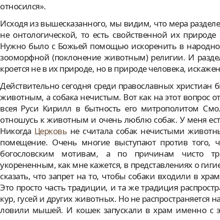
относился».
Исходя из вышесказанного, мы видим, что мера раздел
не онтологической, то есть свойственной их природе 
Нужно было с Божьей помощью искоренить в народном
зооморфной (поклонение животным) религии. И разде
кроется не в их природе, но в природе человека, искаже
Действительно сегодня среди православных христиан б
животным, а собака нечистым. Вот как на этот вопрос 
всея Руси Кирилл в бытность его митрополитом Смо
отношусь к животным и очень люблю собак. У меня есть
Никогда
Церковь
не считала собак нечистыми животны
помещение. Очень многие выступают против того, ч
богословским мотивам, а по причинам чисто трад
укорененным, как мне кажется, в представлениях о гигие
сказать, что запрет на то, чтобы собаки входили в хра
Это просто часть традиции, и та же традиция распростр
кур, гусей и других животных. Но не распространяется н
ловили мышей. И кошек запускали в храм именно с э