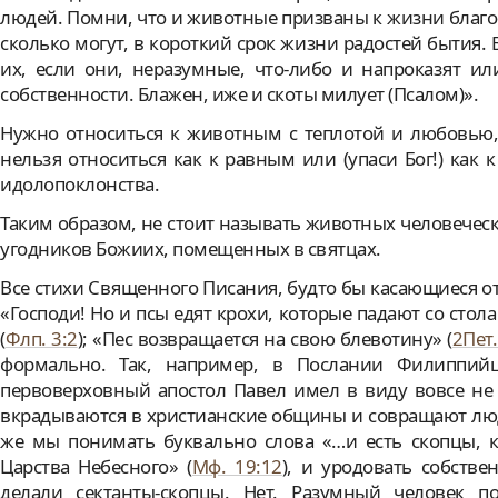
людей. Помни, что и животные призваны к жизни благос
сколько могут, в короткий срок жизни радостей бытия. 
их, если они, неразумные, что-либо и напроказят ил
собственности. Блажен, иже и скоты милует (Псалом)».
Нужно относиться к животным с теплотой и любовью,
нельзя относиться как к равным или (упаси Бог!) как 
идолопоклонства.
Таким образом, не стоит называть животных человече
угодников Божиих, помещенных в святцах.
Все стихи Священного Писания, будто бы касающиеся от
«Господи! Но и псы едят крохи, которые падают со стола 
(
Флп. 3:2
); «Пес возвращается на свою блевотину» (
2Пет.
формально. Так, например, в Послании Филиппийц
первоверховный апостол Павел имел в виду вовсе не 
вкрадываются в христианские общины и совращают люд
же мы понимать буквально слова «…и есть скопцы, к
Царства Небесного» (
Мф. 19:12
), и уродовать собстве
делали сектанты-скопцы. Нет. Разумный человек п