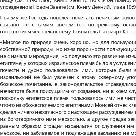
упразднено в Новом Завете (см. Книгу Деяний, глава 10:9
Почему же Господь повелел почитать нечистым живот
связано не с самим зверем (он по-прежнему оста
отношением человека к нему. Святитель Патриарх Конст
«Многое по природе очень хорошо, но для пользующи
собственной природы, но из-за порочности пользующихс
не с начала мироздания, но получило это различие из-з
египтяне, у которых израильское племя было в услуже
почести и дурно пользовались ими, которые были 
израильский не был увлечен к этому скверному упо
божеское почитание, в законодательстве справедлив
нечистота была присуща им от создания, ни в коем слу
поскольку египетское племя пользовалось ими не чисто
что-то из обожествляемого египтянами Моисей отнес к чи
сделал ничего несогласного с настоящим рассуждением 
из боготворимого ими мерзостью, а другое предав за
равным образом оградил израильтян от служения им 
мерзкое, ни забиваемое и подлежащее закланию не могл