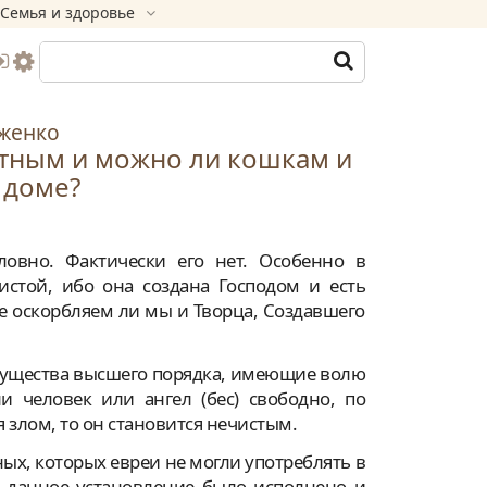
Семья и здоровье
женко
отным и можно ли кошкам и
 доме?
овно. Фактически его нет. Особенно в
истой, ибо она создана Господом и есть
е оскорбляем ли мы и Творца, Создавшего
 существа высшего порядка, имеющие волю
и человек или ангел (бес) свободно, по
 злом, то он становится нечистым.
ых, которых евреи не могли употреблять в
ии данное установление было исполнено и