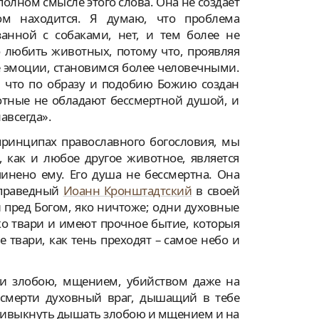
олном смысле этого слова. Она не создает
ром находится. Я думаю, что проблема
занной с собаками, нет, и тем более не
о любить животных, потому что, проявляя
 эмоции, становимся более человечными.
ь, что по образу и подобию Божию создан
отные не обладают бессмертной душой, и
авсегда».
принципах православного богословия, мы
 как и любое другое животное, является
нено ему. Его душа не бессмертна. Она
й праведный
Иоанн Кронштадтский
в своей
 пред Богом, яко ничтоже; одни духовные
ько твари и имеют прочное бытие, которыя
е твари, как тень преходят – самое небо и
и злобою, мщением, убийством даже на
смерти духовный враг, дышащий в тебе
привыкнуть дышать злобою и мщением и на