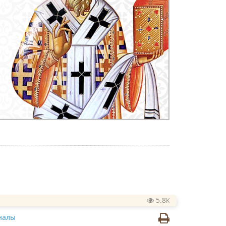
5.8
K
налы