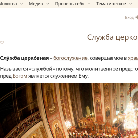
Молитва
Медиа
Проверь себя
Тематическое
Вход
Служба церко
Слу́жба церко́вная
–
богослужение
, совершаемое в
хра
Называется «службой» потому, что молитвенное предсто
пред
Богом
является служением Ему.