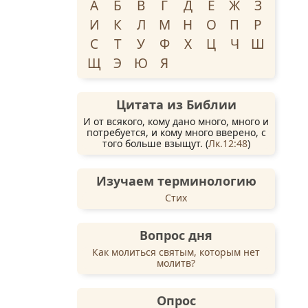
А
Б
В
Г
Д
Е
Ж
З
И
К
Л
М
Н
О
П
Р
С
Т
У
Ф
Х
Ц
Ч
Ш
Щ
Э
Ю
Я
Цитата из Библии
И от всякого, кому дано много, много и
потребуется, и кому много вверено, с
того больше взыщут. (
Лк.12:48
)
Изучаем терминологию
Стих
Вопрос дня
Как молиться святым, которым нет
молитв?
Опрос