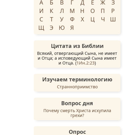
А
Б
В
Г
Д
Е
Ж
З
И
К
Л
М
Н
О
П
Р
С
Т
У
Ф
Х
Ц
Ч
Ш
Щ
Э
Ю
Я
Цитата из Библии
Всякий, отвергающий Сына, не имеет
и Отца; а исповедующий Сына имеет
и Отца. (
1Ин.2:23
)
Изучаем терминологию
Странноприимство
Вопрос дня
Почему смерть Христа искупила
грехи?
Опрос