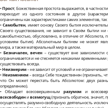
•
Прост
; Божественная простота выражается, в частности,
переходит из одного состояния в другое (характер
ограничены как характеристиками самих элементов, так 
•
Самобытен
, имеет основу Своего бытия исключительн
Своего существования, не зависит в Своём бытии ни от
самобытностью, обусловлено, в отличие от Абсолюта,
условиям бытия). Абсолютным бытием не может явля
мира, а также материальный мир в целом.
•
Безначален, вечен
– существует вне зависимости о
ограничивается и не стесняется никакими временными р
существовать всегда.
•
Неизмерим
– не зависит от условий и не ограничивае
•
Неизменяем
– всегда Себе тождественен (признать, ч
что Он может перестать быть Абсолютом: двух разн
определению).
• Обладает всесовершенным
разумом
и всесове
всесвободен
и
всемогущ
(признать обратное, значит,
осуществлять разумно-свободную деятельность исключ