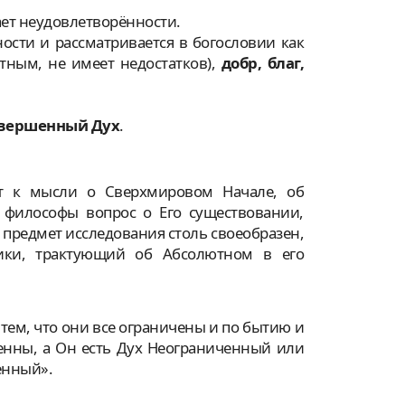
вает неудовлетворённости.
ности и рассматривается в богословии как
ютным, не имеет недостатков),
добр, благ,
овершенный Дух
.
т к мысли о Сверхмировом Начале, об
философы вопрос о Его существовании,
 предмет исследования столь своеобразен,
ики, трактующий об Абсолютном в его
е тем, что они все ограничены и по бытию и
енны, а Он есть Дух Неограниченный или
енный».