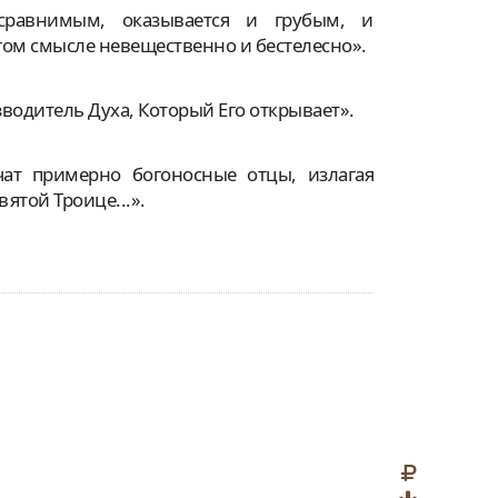
равнимым, оказывается и грубым, и
гом смысле невещественно и бестелесно».
зводитель Духа, Который Его открывает».
чат примерно богоносные отцы, излагая
ятой Троице...».