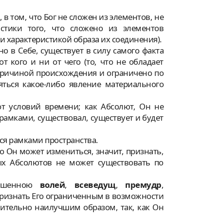
 в том, что Бог не сложен из элементов, не
истики того, что сложено из элементов
и характеристикой образа их соединения).
о в Себе, существует в силу самого факта
 кого и ни от чего (то, что не обладает
 причиной происхождения и ограничено по
ться какое-либо явление материального
т условий времени; как Абсолют, Он не
амками, существовал, существует и будет
тся рамками пространства.
то Он может измениться, значит, признать,
ых Абсолютов не может существовать по
ршенною
волей
,
всеведущ
,
премудр
,
 признать Его ограниченным в возможности
ительно наилучшим образом, так, как Он