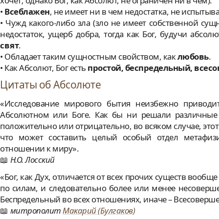
хочет; однако Бог, как Абсолют, не ограничен ни в чём).
•
Всеблажен
, не имеет ни в чем недостатка, не испыты
• Чужд какого-либо зла (зло не имеет собственной сущ
недостаток, ущерб добра, тогда как Бог, будучи абсол
свят
.
• Обладает таким сущностным свойством, как
любовь
.
• Как Абсолют, Бог есть
простой, беспредельный, всес
Цитаты об Абсолюте
«Исследование мирового бытия неизбежно приводи
Абсолютном или Боге. Как бы ни решали различные 
положительно или отрицательно, во всяком случае, этот
что может составить целый особый отдел метафиз
отношении к миру».
Н.О. Лосский
«Бог, как Дух, отличается от всех прочих существ вообщ
по силам, и следовательно более или менее несоверш
Беспредельный во всех отношениях, иначе – Всесоверш
митрополит
Макарий (Булгаков)