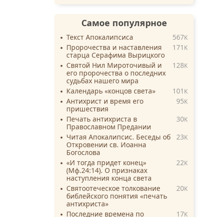
Самое популярное
Текст Апокалипсиса
567
K
Пророчества и наставления
171
K
старца Серафима Вырицкого
Святой Нил Мироточивый и
128
K
его пророчества о последних
судьбах нашего мира
Календарь «концов света»
101
K
Антихрист и время его
95
K
пришествия
Печать антихриста в
30
K
Православном Предании
Читая Апокалипсис. Беседы об
23
K
Откровении св. Иоанна
Богослова
«И тогда придет конец»
22
K
(Мф.24:14). О признаках
наступления конца света
Святоотеческое толкование
20
K
библейского понятия «печать
антихриста»
Последние времена по
17
K