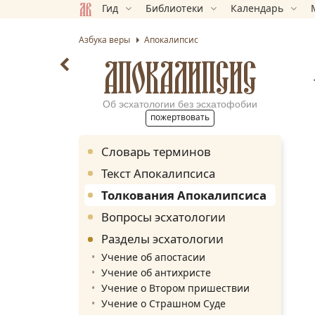
Гид
Библиотеки
Календарь
Азбука веры
Апокалипсис
АПОКАЛИПСИС
Об эсхатологии без эсхатофобии
пожертвовать
Словарь терминов
Текст Апокалипсиса
Толкования Апокалипсиса
Вопросы эсхатологии
Разделы эсхатологии
Учение об апостасии
Учение об антихристе
Учение о Втором пришествии
Учение о Страшном Суде