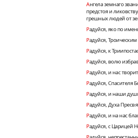
Ангела земнаго званием и человека небеснаго житием, яви тя небесе и земли Создатель: Емуже
предстоя и ликовств
грешных людей от зе
Радуйся, яко по име
Радуйся, Троически
Радуйся, к Триипост
Радуйся, волю избра
Радуйся, и нас твор
Радуйся, Спасителя
Радуйся, и наши ду
Радуйся, Духа Пресв
Радуйся, и на нас бл
Радуйся, с Царицей
Радуйся, непрестанн