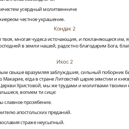
ловечестем усердный молитвенниче
рхиереом честное украшение.
Кондак 2
сподней в земли нашей, радостно благодарим Бога, бл
Икос 2
ю Макарие, егда в стране Литовстей царие земстии и кня
 Церкви Христовой, мы же трудами и молитвами твоими 
вльшеся, вопием ти сице:
ны славное прозябение.
анителю апостольских преданий.
авославия страже неусыпный.