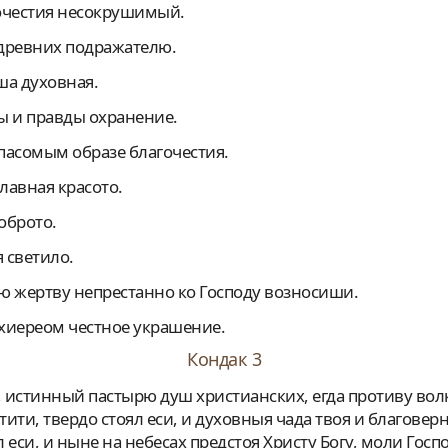
агочестия несокрушимый.
й древних подражателю.
аша духовная.
ры и правды охранение.
 пасомым образе благочестия.
славная красото.
доброто.
я светило.
ую жертву непрестанно ко Господу возносиши.
рхиереом честное украшение.
Кондак 3
тити, твердо стоял еси, и духовныя чада твоя и благове
еси, и ныне на небесах предстоя Христу Богу, моли Госп