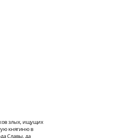
рную княгиню в
ода Славы, да