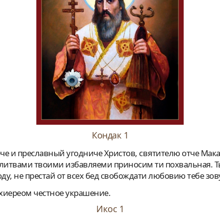
Кондак 1
литвами твоими избавляеми приносим ти похвальная. Т
ду, не престай от всех бед свобождати любовию тебе зо
рхиереом честное украшение.
Икос 1