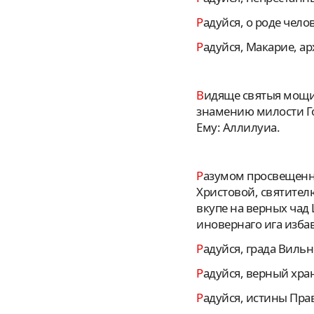
Радуйся, о роде че
Радуйся, Макарие, а
Видяще святыя мощи твоя, многая чудеса источающия, и покланяющеся им, яко дивному
знамению милости Го
Ему: Аллилуиа.
Разумом просвещенным свыше вразумляя заблуждшия, сильный поборник был еси истины
Христовой, святител
вкупе на верных чад
иновернаго ига изба
Радуйся, града Виль
Радуйся, верный хр
Радуйся, истины Пр