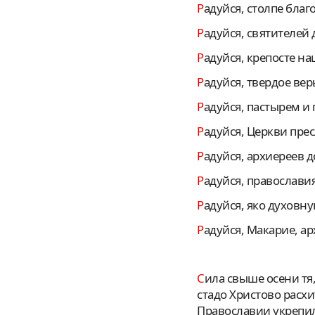
Радуйся, столпе бл
Радуйся, святителе
Радуйся, крепосте н
Радуйся, твердое ве
Радуйся, пастырем и
Радуйся, Церкви пре
Радуйся, архиереев 
Радуйся, православи
Радуйся, яко духовн
Радуйся, Макарие, а
Сила свыше осени тя, истинный пастырю душ христианских, егда противу волков злых, ищущих
стадо Христово расхи
Православии укрепил 