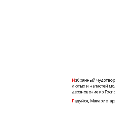
Избранный чудотворче и преславный угодниче Христов, святителю отче Макарие, присно от
лютых и напастей мо
дерзновение ко Госпо
Радуйся, Макарие, а