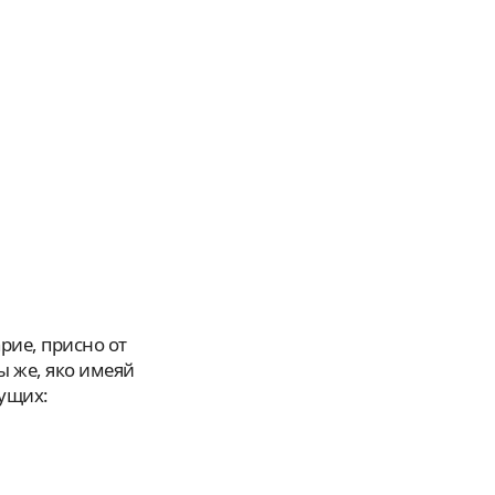
ы же, яко имеяй
вущих: