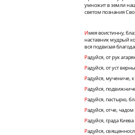
умножит в земли наш
светом познания Свое
Имея воистинну, блаженне Макарие, великую любовь стаду своему, людем Русским явился еси
наставник мудрый ко
вся подвизая благода
Радуйся, от рук ага
Радуйся, от уст вер
Радуйся, мучениче,
Радуйся, подвижниче
Радуйся, пастырю, б
Радуйся, отче, чадо
Радуйся, града Киев
Радуйся, священнос