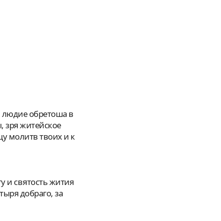
, зря житейское
у молитв твоих и к
тыря добраго, за