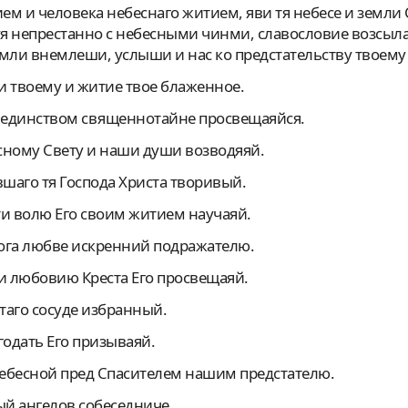
уя непрестанно с небесными чинми, славословие возсы
мли внемлеши, услыши и нас ко предстательству твоем
ни твоему и житие твое блаженное.
м единством священнотайне пpосвещаяйся.
асному Свету и наши души возводяяй.
вшаго тя Господа Христа творивый.
ити волю Его своим житием научаяй.
 Бога любве искренний подражателю.
ши любовию Креста Его просвещаяй.
ятаго сосуде избранный.
агодать Его призываяй.
 Небесной пред Спасителем нашим предстателю.
ый ангелов собеседниче.