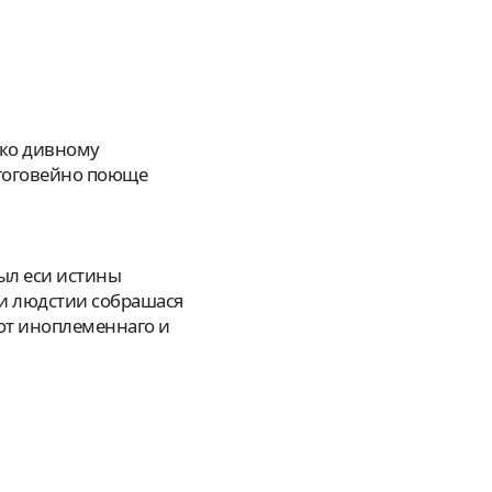
агоговейно поюще
зи людстии собрашася
от иноплеменнаго и