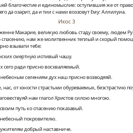
ей благочестие и единомыслие: оступившия же от прав
го да озарит, да и тии с нами воззовут Ему: Аллилуиа.
Икос 3
 спасению, нам же молитвенник теплый и скорый помощ
рно взывати тебе:
рянских смертную испивый чашу.
ных сего ради присно восхваляемый.
 к небесным селениям дух наш присно возводяяй.
, нас, от юности страстьми обуреваемых, безстрастию по
лаговествуяй нам глагол Христов силою многою.
м своим путь ко спасению показавый.
а небесный покровителю.
лужителям добрый наставниче.