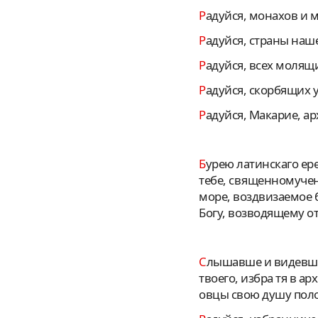
Радуйся, монахов и
Радуйся, страны на
Радуйся, всех моля
Радуйся, скорбящих
Радуйся, Макарие, а
Бурею латинскаго еретическаго неистовства и блуждания обуреваеми русскии людие обретоша в
тебе, священномучен
море, воздвизаемое 
Богу, возводящему о
Слышавше и видевше, святе Макарие, ближнии и дальнии души твоея доброту и святость жития
твоего, избра тя в а
овцы свою душу поло