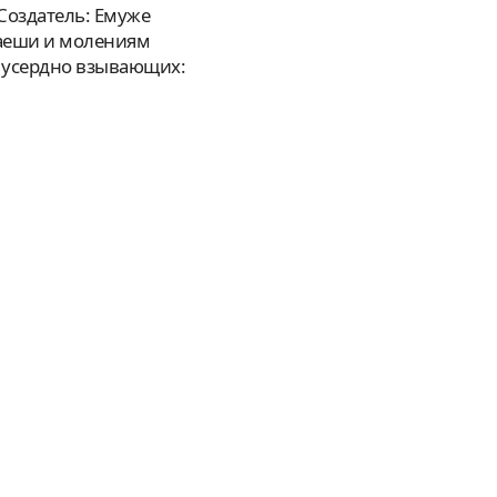
лаеши и молениям
у усердно взывающих: