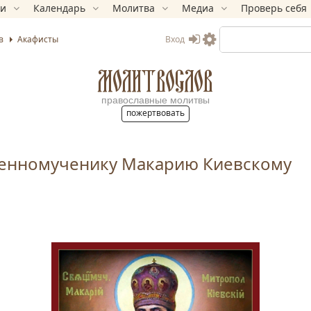
ки
Календарь
Молитва
Медиа
Проверь себя
Вход
в
Акафисты
МОЛИТВОСЛОВ
православные молитвы
пожертвовать
енномученику Макарию Киевскому