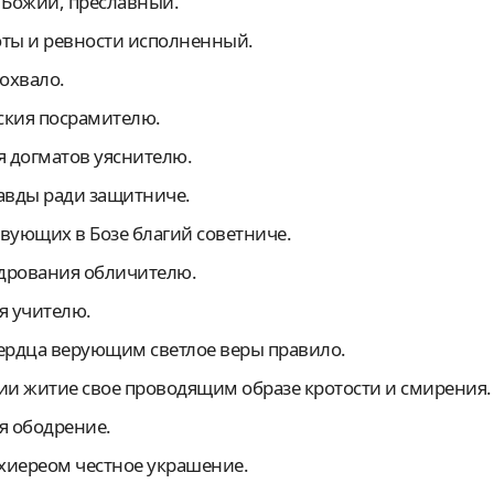
е Божий, преславный.
тоты и ревности исполненный.
похвало.
нския посрамителю.
я догматов уяснителю.
равды ради защитниче.
твующих в Бозе благий советниче.
мудрования обличителю.
я учителю.
 сердца верующим светлое веры правило.
нии житие свое проводящим образе кротости и смирения.
ся ободрение.
рхиереом честное украшение.