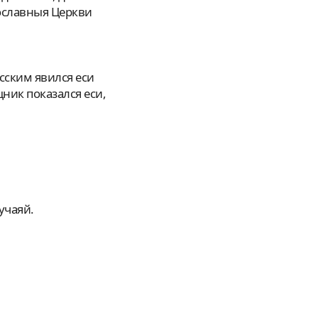
ославныя Церкви
ник показался еси,
учаяй.