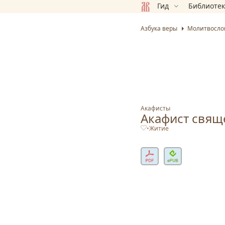
Гид
Библиоте
Азбука веры
Молитвосло
Акафисты
Акафист свящ
•
Житие