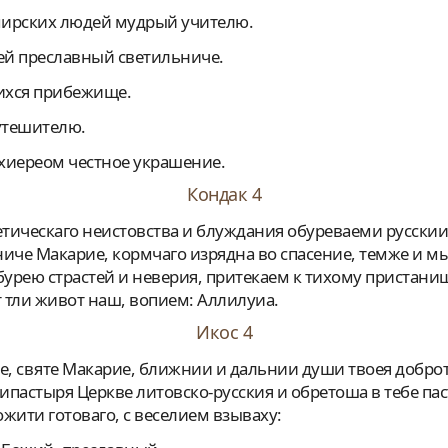
 мирских людей мудрый учителю.
шей преславный светильниче.
щихся прибежище.
 утешителю.
рхиереом честное украшение.
Кондак 4
иче Макарие, кормчаго изрядна во спасение, темже и мы
бурею страстей и неверия, притекаем к тихому пристанищ
т тли живот наш, вопием: Аллилуиа.
Икос 4
рхипастыря Церкве литовско-русския и обретоша в тебе пас
жити готоваго, с веселием взываху: