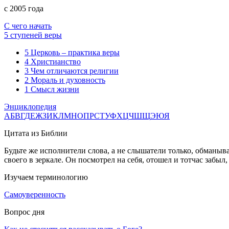
с 2005 года
С чего начать
5 ступеней веры
5
Церковь – практика веры
4
Христианство
3
Чем отличаются религии
2
Мораль и духовность
1
Смысл жизни
Энциклопедия
А
Б
В
Г
Д
Е
Ж
З
И
К
Л
М
Н
О
П
Р
С
Т
У
Ф
Х
Ц
Ч
Ш
Щ
Э
Ю
Я
Цитата из Библии
Будьте же исполнители слова, а не слышатели только, обманыв
своего в зеркале. Он посмотрел на себя, отошел и тотчас забыл, 
Изучаем терминологию
Самоуверенность
Вопрос дня