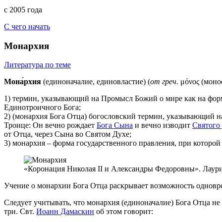
с 2005 года
С чего начать
Монархия
Литература по теме
Мона́рхия
(единоначалие, единовластие) (
от греч.
μόνος (монос
1) термин, указывающий на Промысл Божий о мире как на форму
Единотроичного Бога;
2) (монархия Бога Отца) богословский термин, указывающий н
Троице: Он вечно рождает
Бога Сына
и вечно изводит
Святого
от Отца, через Сына во Святом Духе;
3) монархия – форма государственного правления, при которой 
«Коронация Николая II и Александры Федоровны». Лаур
Учение о монархии Бога Отца раскрывает возможность одновре
Следует учитывать, что монархия (единоначалие) Бога Отца не 
три. Свт.
Иоанн Дамаскин
об этом говорит: