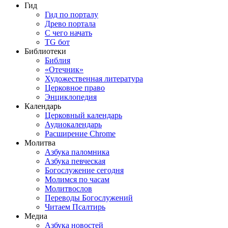
Гид
Гид по порталу
Древо портала
С чего начать
TG бот
Библиотеки
Библия
«Отечник»
Художественная литература
Церковное право
Энциклопедия
Календарь
Церковный календарь
Аудиокалендарь
Расширение Chrome
Молитва
Азбука паломника
Азбука певческая
Богослужение сегодня
Молимся по часам
Молитвослов
Переводы Богослужений
Читаем Псалтирь
Медиа
Азбука новостей