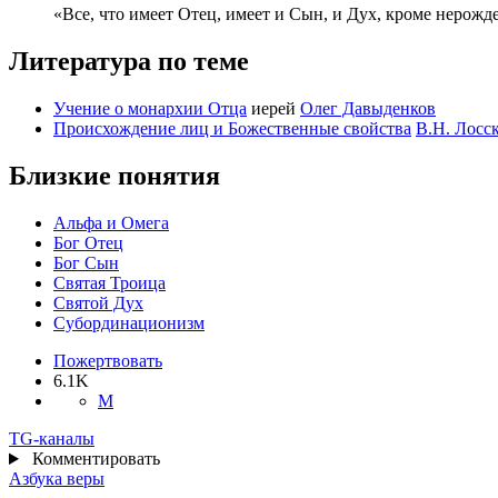
«Все, что имеет Отец, имеет и Сын, и Дух, кроме нерожде
Литература по теме
Учение о монархии Отца
иерей
Олег Давыденков
Происхождение лиц и Божественные свойства
В.Н. Лосс
Близкие понятия
Альфа и Омега
Бог Отец
Бог Сын
Святая Троица
Святой Дух
Субординационизм
Пожертвовать
6.1
K
М
TG
-каналы
Комментировать
Азбука веры