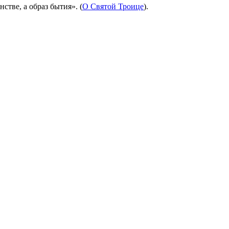
стве, а образ бытия». (
О Святой Троице
).