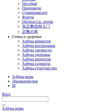
Пособия
Проповеди
Суевериям.нет
Форум
Цитаты Св. отцов
东正教信仰入门
正教の本
Семья и здоровье
Азбука верности
Азбука воспитания
Азбука трезвости
Азбука здоровья
Азбука рецептов
Азбука садовода
Азбука супружества
Азбука веры
Энциклопедия
М
Вход
Азбука веры