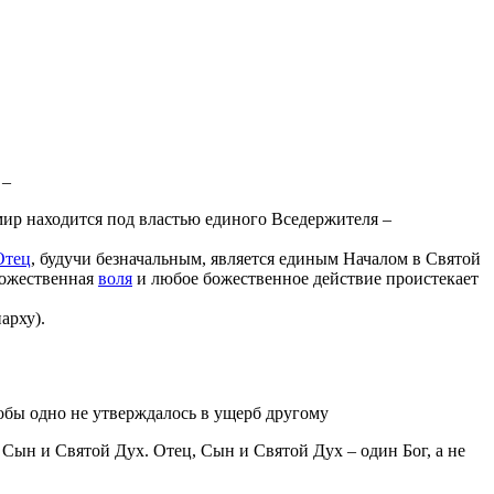
 –
мир находится под властью единого Вседержителя –
Отец
, будучи безначальным, является единым Началом в Святой
 Божественная
воля
и любое божественное действие проистекает
арху).
обы одно не утверждалось в ущерб другому
 Сын и Святой Дух. Отец, Сын и Святой Дух – один Бог, а не