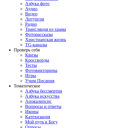
Азбука фото
Аудио
Видео
Литургия
Радио
Трансляция из храма
Фоторассказы
Христианская жизнь
TG-каналы
Проверь себя
Квизы
Кроссворды
Тесты
Фотовикторины
Игры
Учим Писания
Тематическое
Азбука бессмертия
Азбука искусства
Апокалипсис
Вопросы и ответы
Иконы
Катехизация
Мой путь к Богу
Опросы