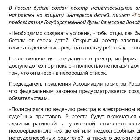
В России будет создан реестр неплательщиков ал
направлен на защиту интересов детей, пишет
«Р
председателя Государственной Думы Вячеслава Волод
«Необходимо создавать условия, чтобы отцы, как 
бегали от своих детей. Открытый реестр злостн
взыскать денежные средства в пользу ребенка», — п
После включения гражданина в реестр, информац
доступе до тех пор, пока он полностью не погасит до
том, что он внесен в нехороший список.
Председатель правления Ассоциации юристов Росс
что федеральным законом предусматривается соз
обязательствам.
«Полномочия по ведению реестра в электронном в
судебных приставов. В реестр будут включаться
административной и уголовной ответственност
несовершеннолетних детей или недееспособных д
нетрудоспособных родителей, а также о должника