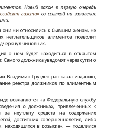
иментов. Новый закон в первую очередь
оссийская газета»
со ссылкой на заявление
ина.
бы они ни относились к бывшим женам, не
ых неплательщиков алиментов позволит
одчеркнул чиновник.
ия о нем будет находиться в открытом
лг. Самого должника уведомят через сутки о
ии Владимир Груздев рассказал изданию,
дание реестра должников по алиментным
иде возлагаются на Федеральную службу
 сведения о должниках, привлеченных к
и за неуплату средств на содержание
етей, достигших совершеннолетия, либо
х, находящихся в розыске», — поделился