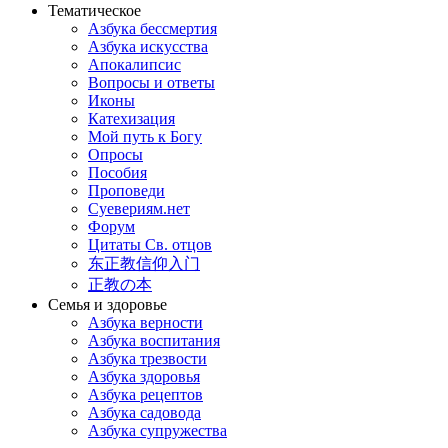
Тематическое
Азбука бессмертия
Азбука искусства
Апокалипсис
Вопросы и ответы
Иконы
Катехизация
Мой путь к Богу
Опросы
Пособия
Проповеди
Суевериям.нет
Форум
Цитаты Св. отцов
东正教信仰入门
正教の本
Семья и здоровье
Азбука верности
Азбука воспитания
Азбука трезвости
Азбука здоровья
Азбука рецептов
Азбука садовода
Азбука супружества