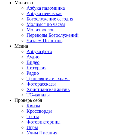
Молитва
Азбука паломника
Азбука певческая
Богослужение сегодня
Молимся по часам
Молитвослов
Переводы Богослужений
Читаем Псалтирь
Медиа
Азбука фото
Аудио
Видео
Литургия
Радио
Трансляция из храма
Фоторассказы
Христианская жизнь
TG-каналы
Проверь себя
Квизы
Кроссворды
Тесты
Фотовикторины
Игры
Учим Писания