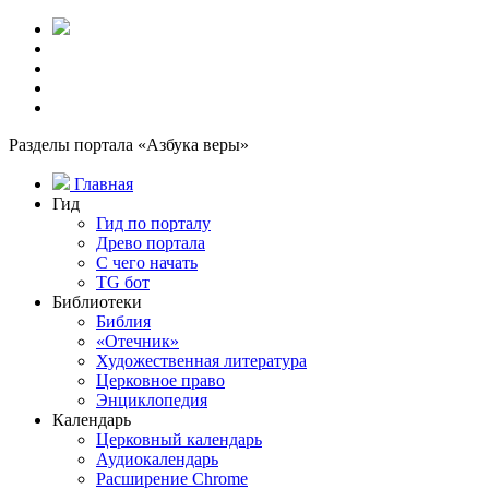
Разделы портала «Азбука веры»
Главная
Гид
Гид по порталу
Древо портала
С чего начать
TG бот
Библиотеки
Библия
«Отечник»
Художественная литература
Церковное право
Энциклопедия
Календарь
Церковный календарь
Аудиокалендарь
Расширение Chrome