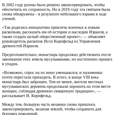
В 2002 году руины было решено законсервировать, чтобы
обеспечить их сохранность. Но в 2019 году эта святыня была
снова обнаружена – в результате небольшого взрыва в ходе
учений.
«Так родилась инициатива привлечь военных к новым
раскопкам, рассказать им об истории и наследии Израиля, а
также создать целый общественный проект», — объясняет
руководитель раскопок Исси Корнфельд из Управления
древностей Израиля.
Предположительно, монастырь продолжал действовать после
завоевания этих земель мусульманами, но постепенно пришел
в упадок.
«Возможно, спрос на их вино уменьшился, и паломники
почти перестали приходить. В итоге, в конце VIII века
монастырь был заброшен. Тем не менее, жители местных
мусульманских деревень продолжали хоронить на этом месте
женщин, соблюдая древнюю священную традицию», —
рассказывает И. Корнфельд.
Между тем, большую часть мозаики снова пришлось
законсервировать, засыпав землей, чтобы сохранить для
будущих поколений.