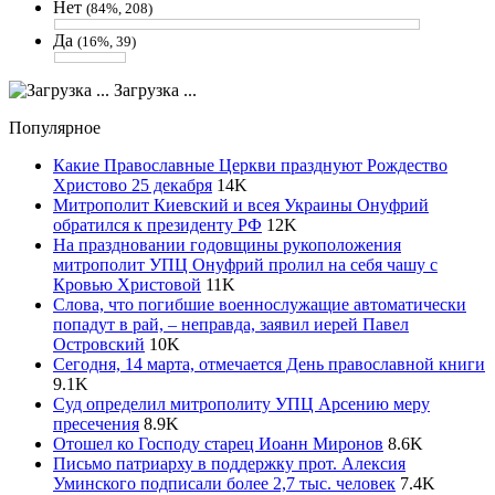
Нет
(84%, 208)
Да
(16%, 39)
Загрузка ...
Популярное
Какие Православные Церкви празднуют Рождество
Христово 25 декабря
14
K
Митрополит Киевский и всея Украины Онуфрий
обратился к президенту РФ
12
K
На праздновании годовщины рукоположения
митрополит УПЦ Онуфрий пролил на себя чашу с
Кровью Христовой
11
K
Слова, что погибшие военнослужащие автоматически
попадут в рай, – неправда, заявил иерей Павел
Островский
10
K
Сегодня, 14 марта, отмечается День православной книги
9.1
K
Суд определил митрополиту УПЦ Арсению меру
пресечения
8.9
K
Отошел ко Господу старец Иоанн Миронов
8.6
K
Письмо патриарху в поддержку прот. Алексия
Уминского подписали более 2,7 тыс. человек
7.4
K