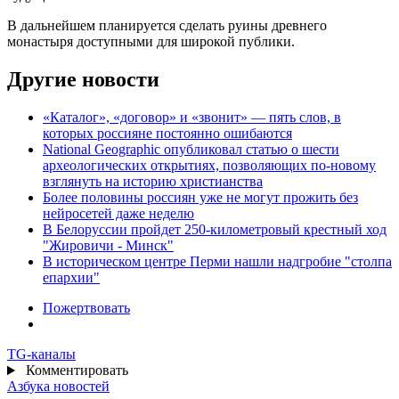
В дальнейшем планируется сделать руины древнего
монастыря доступными для широкой публики.
Другие новости
«Каталог», «договор» и «звонит» — пять слов, в
которых россияне постоянно ошибаются
National Geographic опубликовал статью о шести
археологических открытиях, позволяющих по-новому
взглянуть на историю христианства
Более половины россиян уже не могут прожить без
нейросетей даже неделю
В Белоруссии пройдет 250-километровый крестный ход
"Жировичи - Минск"
В историческом центре Перми нашли надгробие "столпа
епархии"
Пожертвовать
TG
-каналы
Комментировать
Азбука новостей