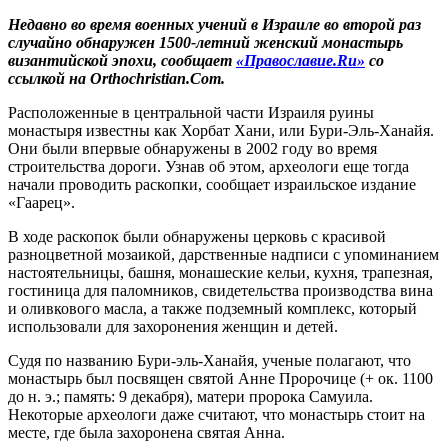
Недавно во время военных учений в Израиле во второй раз
случайно обнаружен 1500-летний женский монастырь
византийской эпохи, сообщает
«Православие.Ru»
со
ссылкой на Orthochristian.Com.
Расположенные в центральной части Израиля руины
монастыря известны как Хорбат Хани, или Бури-Эль-Ханайя.
Они были впервые обнаружены в 2002 году во время
строительства дороги. Узнав об этом, археологи еще тогда
начали проводить раскопки, сообщает израильское издание
«Гаарец».
В ходе раскопок были обнаружены церковь с красивой
разноцветной мозаикой, дарственные надписи с упоминанием
настоятельницы, башня, монашеские кельи, кухня, трапезная,
гостиница для паломников, свидетельства производства вина
и оливкового масла, а также подземный комплекс, который
использовали для захоронения женщин и детей.
Судя по названию Бури-эль-Ханайя, ученые полагают, что
монастырь был посвящен святой Анне Пророчице (+ ок. 1100
до н. э.; память: 9 декабря), матери пророка Самуила.
Некоторые археологи даже считают, что монастырь стоит на
месте, где была захоронена святая Анна.