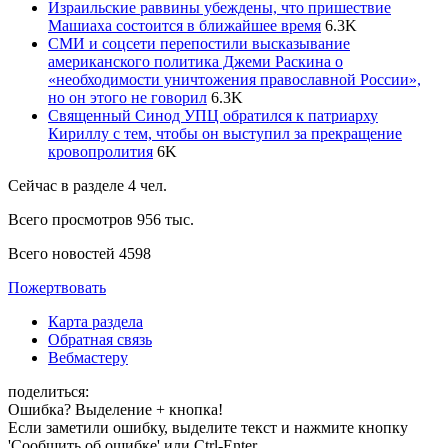
Израильские раввины убеждены, что пришествие
Машиаха состоится в ближайшее время
6.3
K
СМИ и соцсети перепостили высказывание
американского политика Джеми Раскина о
«необходимости уничтожения православной России»,
но он этого не говорил
6.3
K
Священный Синод УПЦ обратился к патриарху
Кириллу с тем, чтобы он выступил за прекращение
кровопролития
6
K
Сейчас в разделе
4
чел.
Всего просмотров
956 тыс.
Всего новостей
4598
Пожертвовать
Карта раздела
Обратная связь
Вебмастеру
поделиться:
Ошибка? Выделение + кнопка!
Если заметили ошибку, выделите текст и нажмите кнопку
'Сообщить об ошибке' или Ctrl-Enter