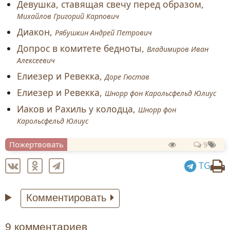
Девушка, ставящая свечу перед образом,
Михайлов Григорий Карпович
Диакон,
Рябушкин Андрей Петрович
Допрос в комитете бедноты,
Владимиров Иван
Алексеевич
Елиезер и Ревекка,
Доре Гюстав
Елиезер и Ревекка,
Шнорр фон Карольсфельд Юлиус
Иаков и Рахиль у колодца,
Шнорр фон
Карольсфельд Юлиус
Пожертвовать
9
TG
Комментировать
9 комментариев