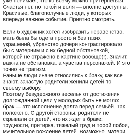
уже понимает, что ко всему можно притерпеться.
Счастья нет, но покой и воля — вполне доступны.
Красивые, благополучные люди, у которых
впереди важное событие. Приятно смотреть.
Если б художник хотел изобразить неравенство,
мать была бы одета просто и без таких
украшений, убранство дочери контрастировало
бы с матерним и с их бедной обстановкой,
которой не отражено в картине вообще(!). Значит,
важна не обстановка, а чувства персонажей. И это
точно не трагизм.
Раньше люди иначе относились к браку, как все
знают, зачастую родители женили детей по
своему выбору.
Поэтому безудержного веселья от достижения
долгожданной цели у молодых быть не могло:
брак — это исполнение долга перед семьёй. Так
положено. С другой стороны, родители не
скрывали от детей, что их ждет в браке:
трудности, притирка, тяжелый труд и порой побои,
мучительное рождение детей. Возможно, матери