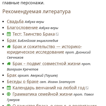
главные персонажи.
Рекомендуемая литература
Свадьба
Азбука веры
Благословение
Азбука веры
Тест: Таинство Брака
Брак
Библейская энциклопедия
Брак и сожительство — историко-
юридическое исследование
п
рот. Дионисий
Свечников
Брак – подвиг совместной жизни
п
рот.
Валериан Кречетов
Брак
архиеп. Аверкий (Таушев)
Беседы о браке
свт. Иоанн Златоуст
Календарь венчаний на любой год
Грамматика семейной жизни
прот. Павел
Гумеров
О таинстве брака, о семье, о воспитании