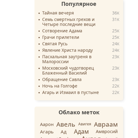
Популярное
Тайная вечеря
36
K
Семь смертных грехов и
31
K
Четыре последние вещи
Сотворение Адама
25
K
Грачи прилетели
25
K
Святая Русь
24
K
Явление Христа народу
24
K
Пасхальная заутреня в
23
K
Малороссии
Московский чудотворец
23
K
Блаженный Василий
Обращение Савла
23
K
Ночь на Голгофе
22
K
Агарь и Измаил в пустыне
22
K
Облако меток
Авель
Авраам
Аарон
Авигея
Адам
Агарь
Ад
Амвросий