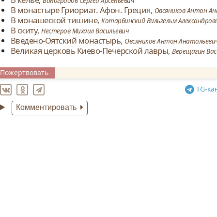
Виноградов Сергей Арсеньевич
В монастыре Гриориат. Афон. Греция,
Овсяников Антон А
В монашеской тишине,
Котарбинский Вильгельм Александров
В скиту,
Нестеров Михаил Васильевич
Введено-Оятский монастырь,
Овсяников Антон Анатольеви
Великая церковь Киево-Печерской лавры,
Верещагин Ва
Пожертвовать
TG
-ка
Комментировать