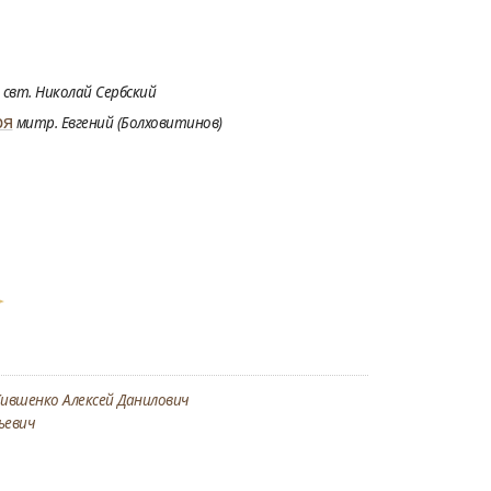
свт. Николай Сербский
ря
митр. Евгений (Болховитинов)
ившенко Алексей Данилович
ьевич