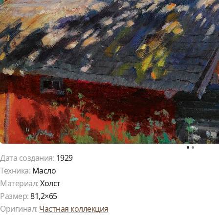
Дата создания:
1929
Техника:
Масло
Материал:
Холст
Размер:
81,2×65
Оригинал:
Частная коллекция