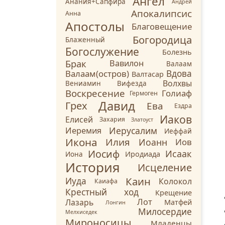
Ангел
Анания+Сапфира
Андрей
Апокалипсис
Анна
Апостолы
Благовещение
Богородица
Блаженный
Богослужение
Болезнь
Брак
Вавилон
Валаам
Валаам(остров)
Вдова
Валтасар
Волхвы
Вениамин
Вифезда
Воскресение
Голиаф
Гермоген
Давид
Грех
Ева
Ездра
Иаков
Елисей
Захария
Златоуст
Иерусалим
Иеремия
Иеффай
Икона
Илия
Иоанн
Иов
Иосиф
Исаак
Иродиада
Иона
История
Исцеление
Каин
Иуда
Колокол
Каиафа
Крестный ход
Крещение
Лот
Лазарь
Матфей
Лонгин
Милосердие
Мелхиседек
Мироносицы
Младенцы