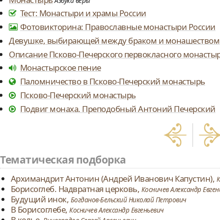
Азбука веры
Тест: Монастыри и храмы России
Фотовикторина: Православные монастыри России
Девушке, выбирающей между браком и монашеством
Описание Псково-Печерского первокласного монасты
Монастырское пение
Паломничество в Псково-Печерский монастырь
Псково-Печерский монастырь
Подвиг монаха. Преподобный Антоний Печерский
Тематическая подборка
Архимандрит Антонин (Андрей Иванович Капустин),
К
Борисоглеб. Надвратная церковь,
Косничев Александр Евген
Будущий инок,
Богданов-Бельский Николай Петрович
В Борисоглебе,
Косничев Александр Евгеньевич
В келье,