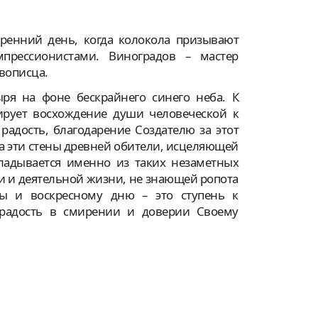
тренний день, когда колокола призывают
рессионистами. Виноградов – мастер
вописца.
ря на фоне бескрайнего синего неба. К
ирует восхождение души человеческой к
радость, благодарение Создателю за этот
за эти стены древней обители, исцеляющей
ладывается именно из таких незаметных
и и деятельной жизни, не знающей ропота
ды и воскресному дню – это ступень к
и радость в смирении и доверии Своему