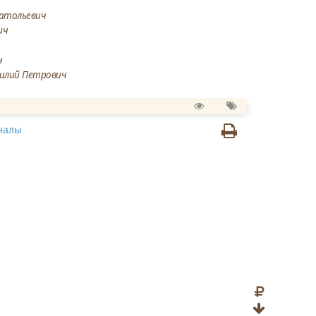
натольевич
ич
ч
силий Петрович
налы