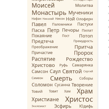
Моисей
Молитва
Монастырь
Мученики
Ной
Олоферн
Нафан
Никон
Николай
Павел
Пастухи
Паломники
Петр
Пасха
Печоры
Пилат
Потоп
Покаяние
Пост
Предтеча
Премудрость
Притча
Преображение
Пророк
Причастие
Распятие
Рождество
Христово
Самарянка
Руфь
Святой
Саул
Самсон
Сергий
Смерть
Соборы
Симеон
Соломон
Творение
Сусанна
Храм
Товий
Товит
Хам
Христос
Христиане
Эсфирь
Юдифь
Экклезиаст