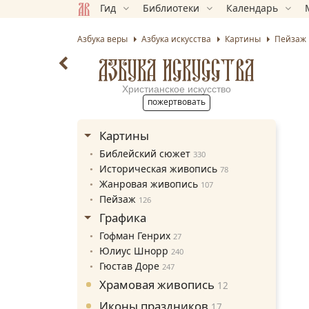
Гид
Библиотеки
Календарь
Азбука веры
Азбука искусства
Картины
Пейзаж
АЗБУКА ИСКУССТВА
Христианское искусство
пожертвовать
Картины
Библейский сюжет
330
Историческая живопись
78
Жанровая живопись
107
Пейзаж
126
Графика
Гофман Генрих
27
Юлиус Шнорр
240
Гюстав Доре
247
Храмовая живопись
12
Иконы праздников
17