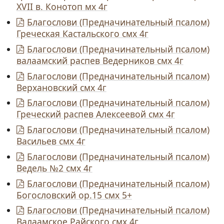
XVII в. Конотоп мх 4г
Благослови (Предначинательный псалом)
Греческая Кастальского смх 4г
Благослови (Предначинательный псалом)
валаамский распев Ведерников смх 4г
Благослови (Предначинательный псалом)
Верхановский смх 4г
Благослови (Предначинательный псалом)
Греческий распев Алексеевой смх 4г
Благослови (Предначинательный псалом)
Васильев смх 4г
Благослови (Предначинательный псалом)
Ведель №2 смх 4г
Благослови (Предначинательный псалом)
Богословский ор.15 смх 5+
Благослови (Предначинательный псалом)
Валаамское Райского смх 4г