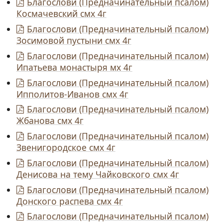
Благослови (Предначинательный псалом)
Космачевский смх 4г
Благослови (Предначинательный псалом)
Зосимовой пустыни смх 4г
Благослови (Предначинательный псалом)
Ипатьева монастыря мх 4г
Благослови (Предначинательный псалом)
Ипполитов-Иванов смх 4г
Благослови (Предначинательный псалом)
Жбанова смх 4г
Благослови (Предначинательный псалом)
Звенигородское смх 4г
Благослови (Предначинательный псалом)
Денисова на тему Чайковского смх 4г
Благослови (Предначинательный псалом)
Донского распева смх 4г
Благослови (Предначинательный псалом)