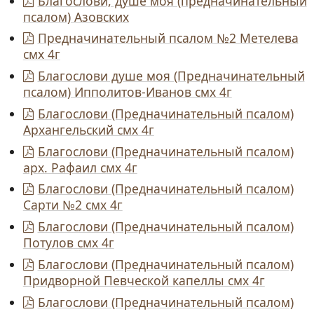
Благослови, душе моя (предначинательный
псалом) Азовских
Предначинательный псалом №2 Метелева
смх 4г
Благослови душе моя (Предначинательный
псалом) Ипполитов-Иванов смх 4г
Благослови (Предначинательный псалом)
Архангельский смх 4г
Благослови (Предначинательный псалом)
арх. Рафаил смх 4г
Благослови (Предначинательный псалом)
Сарти №2 смх 4г
Благослови (Предначинательный псалом)
Потулов смх 4г
Благослови (Предначинательный псалом)
Придворной Певческой капеллы смх 4г
Благослови (Предначинательный псалом)