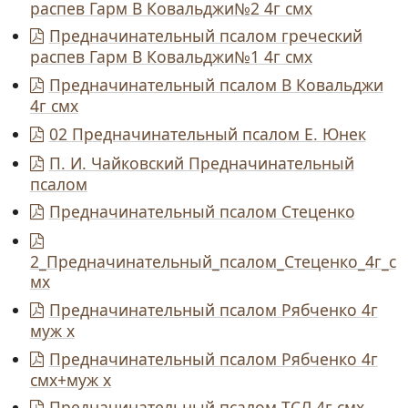
распев Гарм В Ковальджи№2 4г смх
Предначинательный псалом греческий
распев Гарм В Ковальджи№1 4г смх
Предначинательный псалом В Ковальджи
4г смх
02 Предначинательный псалом Е. Юнек
П. И. Чайковский Предначинательный
псалом
Предначинательный псалом Стеценко
2_Предначинательный_псалом_Стеценко_4г_с
мх
Предначинательный псалом Рябченко 4г
муж х
Предначинательный псалом Рябченко 4г
смх+муж х
Предначинательный псалом ТСЛ 4г смх