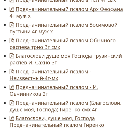
Предначинательный псалом Арх Феофана
4г муж х
Предначинательный псалом Зосимовой
пустыни 4г муж х
Предначинательный псалом Обычного
распева трио 3г смх
Благослови душе моя Господа грузинский
распев И. Сахно 3г
Предначинательный псалом -
Неизвестный-4г-мх
Предначинательный псалом - И.
Овчинников 2г
Предначинательный псалом (Благослови,
душе моя, Господа) Гиренко смх 4г
Благослови, душе моя, Господа
Предначинательный псалом Гиренко