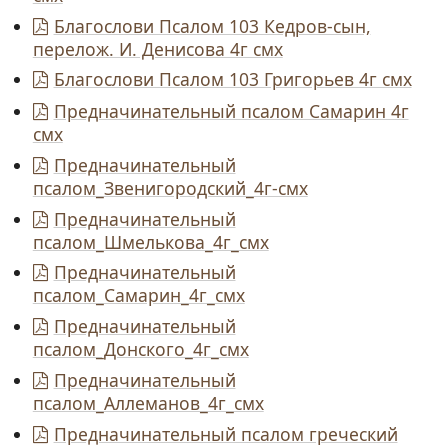
Благослови Псалом 103 Кедров-сын,
перелож. И. Денисова 4г смх
Благослови Псалом 103 Григорьев 4г смх
Предначинательный псалом Самарин 4г
смх
Предначинательный
псалом_Звенигородский_4г-смх
Предначинательный
псалом_Шмелькова_4г_смх
Предначинательный
псалом_Самарин_4г_смх
Предначинательный
псалом_Донского_4г_смх
Предначинательный
псалом_Аллеманов_4г_смх
Предначинательный псалом греческий